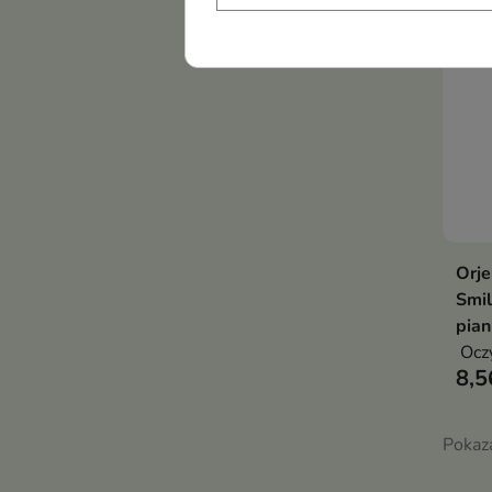
Orj
Smil
pian
Oczy
8,5
Pokaza