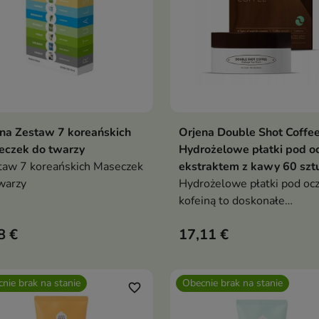
na Zestaw 7 koreańskich
Orjena Double Shot Coffe
Pokaż szczegóły
Pokaż szczegóły
eczek do twarzy
Hydrożelowe płatki pod oc
aw 7 koreańskich Maseczek
ekstraktem z kawy 60 szt
warzy
Hydrożelowe płatki pod ocz
kofeiną to doskonałe
rozwiązanie dla osób, które
8 €
17,11 €
pragną skutecznie zadbać o
delikatną skórę wokół oczu
nie brak na stanie
Obecnie brak na stanie
favorite_border