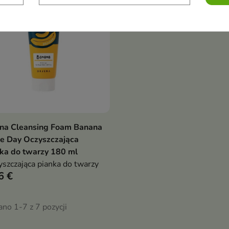
ena Cleansing Foam Banana
Pokaż szczegóły
e Day Oczyszczająca
ka do twarzy 180 ml
szczająca pianka do twarzy
6 €
no 1-7 z 7 pozycji