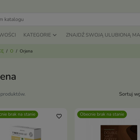
WOŚCI
KATEGORIE
ZNAJDŹ SWOJĄ ULUBIONĄ M
KĘ
O
Orjena
jena
 produktów.
Sortuj wg
nie brak na stanie
Obecnie brak na stanie
favorite_border