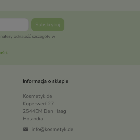
należy odnaleźć szczegóły w
ości
.
Informacja o sklepie
Kosmetyk.de
Koperwerf 27
2544EM Den Haag
Holandia
info@kosmetyk.de
mail