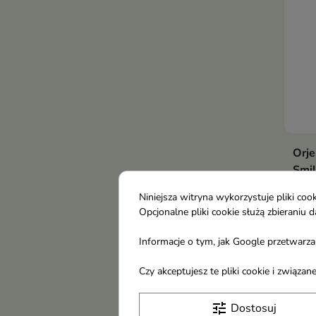
Orje
Smil
pian
Niniejsza witryna wykorzystuje pliki c
Deli
Opcjonalne pliki cookie służą zbierani
oczy
zawa
Informacje o tym, jak Google przetwarza 
8,5
zape
piel
Czy akceptujesz te pliki cookie i związ
Obec
tune
Dostosuj