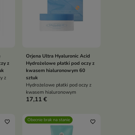
e
Orjena Ultra Hyaluronic Acid
Pokaż szczegóły
zy z
Hydrożelowe płatki pod oczy z
uk
kwasem hialuronowym 60
y z
sztuk
Hydrożelowe płatki pod oczy z
kwasem hialuronowym
17,11 €
Obecnie brak na stanie
favorite_border
favorite_border