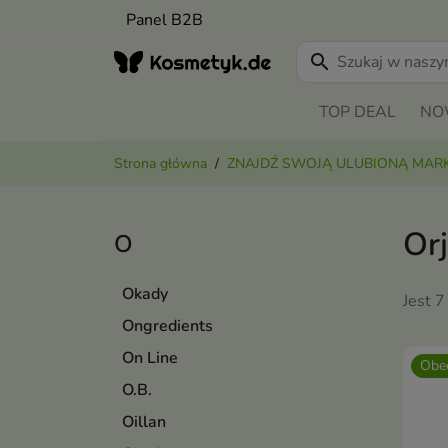
Panel B2B
search
TOP DEAL
NO
Strona główna
ZNAJDŹ SWOJĄ ULUBIONĄ MAR
Or
O
Okady
Jest 7
Ongredients
On Line
Obec
O.B.
Oillan