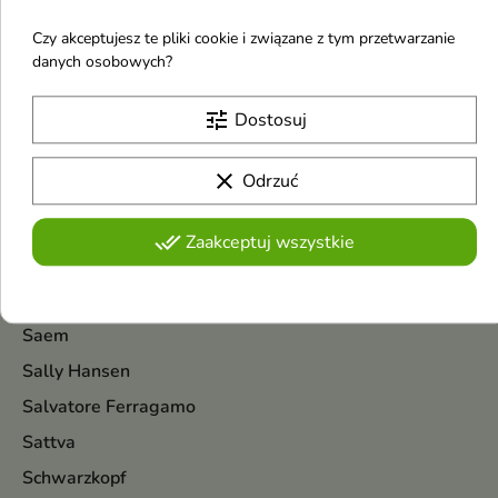
Pokazano 1-8 z 8 pozycji
Czy akceptujesz te pliki cookie i związane z tym przetwarzanie
S
danych osobowych?
tune
Dostosuj
Sway
S.Nature
clear
Odrzuć
Sulsena
Shaishaishai
done_all
Zaakceptuj wszystkie
Skin & Lab
Seapuri
Saem
Sally Hansen
Salvatore Ferragamo
Sattva
Schwarzkopf