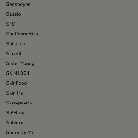
Sensodyne
Sessio
SFD
SheCosmetics
Shiseido
Silcatil
Sister Young
SKIN1004
SkinFood
SkinTra
Skrzypovita
So!Flow
Solverx
Some By Mi