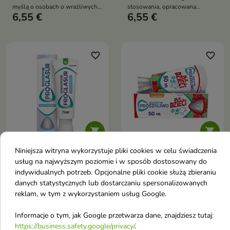
myślą o osobach o wrażliwych
stosowania, opracowana
6,55 €
6,55 €
zębach
specjalnie dla osób o
wrażliwych zębach
favorite_border
favorite_border


Niniejsza witryna wykorzystuje pliki cookies w celu świadczenia
Sensodyne Proglasur
Sensodyne Proszkliwo
usług na najwyższym poziomie i w sposób dostosowany do
Gentle Whitening
pasta do zębów dla
indywidualnych potrzeb. Opcjonalne pliki cookie służą zbieraniu
danych statystycznych lub dostarczaniu spersonalizowanych
Pasta do zębów 75 ml
dzieci 0-6 lat 50 ml
reklam, w tym z wykorzystaniem usług Google.
Pasta do zębów stworzona z
Pasta do zębów dla dzieci
myślą o osobach o wrażliwych
6,55 €
5,36 €
zębach
Informacje o tym, jak Google przetwarza dane, znajdziesz tutaj:
https://business.safety.google/privacy/
.