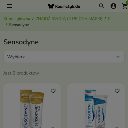
menu
search
account_circle
shopping_ca
Strona główna
ZNAJDŹ SWOJĄ ULUBIONĄ MARKĘ
S
Sensodyne
Sensodyne
Wybierz
expand_more
Jest 8 produktów.
favorite_border
favorite_border