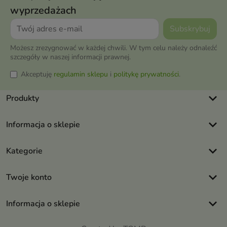
wyprzedażach
Możesz zrezygnować w każdej chwili. W tym celu należy odnaleźć
szczegóły w naszej informacji prawnej.
Akceptuję
regulamin sklepu
i
politykę prywatności
.
keyboard_arrow_down
Produkty
keyboard_arrow_down
Informacja o sklepie
keyboard_arrow_down
Kategorie
keyboard_arrow_down
Twoje konto
keyboard_arrow_down
Informacja o sklepie