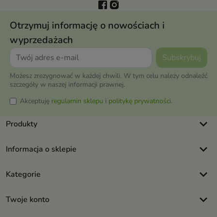
Otrzymuj informację o nowościach i
wyprzedażach
Możesz zrezygnować w każdej chwili. W tym celu należy odnaleźć
szczegóły w naszej informacji prawnej.
Akceptuję
regulamin sklepu
i
politykę prywatności
.
keyboard_arrow_down
Produkty
keyboard_arrow_down
Informacja o sklepie
keyboard_arrow_down
Kategorie
keyboard_arrow_down
Twoje konto