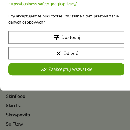
Sattva
https://business.safety.google/privacy/
.
Schwarzkopf
Czy akceptujesz te pliki cookie i związane z tym przetwarzanie
Sensodyne
danych osobowych?
Sessio
tune
Dostosuj
SFD
SheCosmetics
clear
Odrzuć
Shiseido
Silcatil
done_all
Zaakceptuj wszystkie
Sister Young
SKIN1004
SkinFood
SkinTra
Skrzypovita
So!Flow