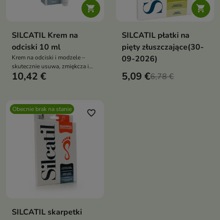


SILCATIL Krem na
SILCATIL płatki na
odciski 10 ml
pięty złuszczające(30-
Krem na odciski i modzele –
09-2026)
skutecznie usuwa, zmiękcza i
10,42 €
5,09 €
pielęgnuje skórę, chroniąc przed
6,78 €
nowymi zmianami
Obecnie brak na stanie
favorite_border
SILCATIL skarpetki