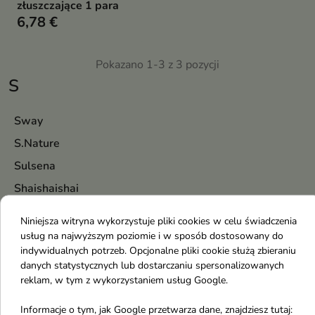
złuszczające 1 para
6,78 €
Pokazano 1-3 z 3 pozycji
S
Sway
S.Nature
Sulsena
Shaishaishai
Skin & Lab
Niniejsza witryna wykorzystuje pliki cookies w celu świadczenia
Seapuri
usług na najwyższym poziomie i w sposób dostosowany do
indywidualnych potrzeb. Opcjonalne pliki cookie służą zbieraniu
Saem
danych statystycznych lub dostarczaniu spersonalizowanych
Sally Hansen
reklam, w tym z wykorzystaniem usług Google.
Salvatore Ferragamo
Informacje o tym, jak Google przetwarza dane, znajdziesz tutaj: