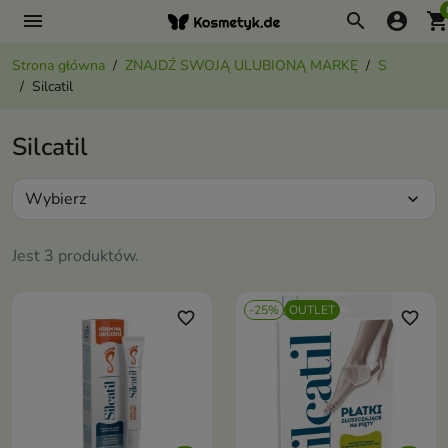
menu
search
account_circle
shopping_ca
Strona główna
ZNAJDŹ SWOJĄ ULUBIONĄ MARKĘ
S
Silcatil
Silcatil
Wybierz
expand_more
Jest 3 produktów.
-25%
OUTLET
favorite_border
favorite_border