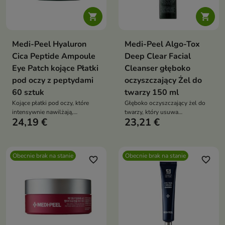


Medi-Peel Hyaluron
Medi-Peel Algo-Tox
Cica Peptide Ampoule
Deep Clear Facial
Eye Patch kojące Płatki
Cleanser głęboko
pod oczy z peptydami
oczyszczający Żel do
60 sztuk
twarzy 150 ml
Kojące płatki pod oczy, które
Głęboko oczyszczający żel do
intensywnie nawilżają,
twarzy, który usuwa
24,19 €
23,21 €
wygładzają i poprawiają
zanieczyszczenia, wygładza
jędrność delikatnej skóry
skórę i wspiera jej regenerację
Obecnie brak na stanie
Obecnie brak na stanie
favorite_border
favorite_border