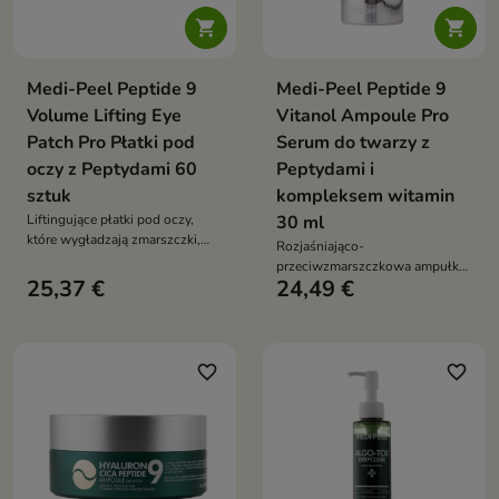


Medi-Peel Peptide 9
Medi-Peel Peptide 9
Volume Lifting Eye
Vitanol Ampoule Pro
Patch Pro Płatki pod
Serum do twarzy z
oczy z Peptydami 60
Peptydami i
sztuk
kompleksem witamin
Liftingujące płatki pod oczy,
30 ml
które wygładzają zmarszczki,
Rozjaśniająco-
rozjaśniają skórę i zapewniają
przeciwzmarszczkowa ampułka,
intensywne nawilżenie
25,37 €
24,49 €
która wyrównuje koloryt skóry,
redukuje zmarszczki i poprawia
jej jędrność
favorite_border
favorite_border