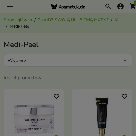
menu
search
account_circle
shopping_ca
Strona główna
ZNAJDŹ SWOJĄ ULUBIONĄ MARKĘ
M
Medi-Peel
Medi-Peel
Wybierz
expand_more
Jest 9 produktów.
favorite_border
favorite_border