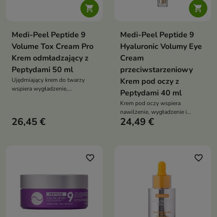


Medi-Peel Peptide 9
Medi-Peel Peptide 9
Volume Tox Cream Pro
Hyaluronic Volumy Eye
Krem odmładzający z
Cream
Peptydami 50 ml
przeciwstarzeniowy
Ujędrniający krem do twarzy
Krem pod oczy z
wspiera wygładzenie,
Peptydami 40 ml
nawilżenie i poprawę napięcia
Krem pod oczy wspiera
skóry dojrzałej, suchej oraz
nawilżenie, wygładzenie i
pozbawionej jędrności. Formuła
26,45 €
24,49 €
poprawę jędrności delikatnej
z kompleksem 9 peptydów,
skóry wokół oczu. Formuła z
hialuronianem sodu, trehalozą,
kompleksem peptydów,
kolagenem, elastyną i olejem
niacynamidem, kwasem
sojowym pomaga zmniejszyć
hialuronowym, masłem shea i
favorite_border
favorite_border
widoczność drobnych linii
trehalozą pomaga zmniejszyć
widoczność drobnych
zmarszczek oraz poprawić
komfort skóry