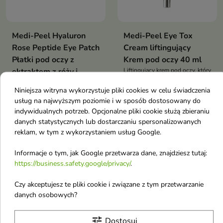
Medi-Peel Hyaluron
Medi-Peel Eye Tox
Rose Peptide Eye Patch
Cream liftingujący
Płatki pod oczy z
Krem pod oczy 40 ml
ektraktem z róży i
Liftingujący krem pod oczy, który
wygładza zmarszczki, redukuje
peptydami 60 sztuk
cienie i opuchnięcia oraz
Niniejsza witryna wykorzystuje pliki cookies w celu świadczenia
Hydrożelowe płatki pod oczy,
przywraca skórze jędrność i
usług na najwyższym poziomie i w sposób dostosowany do
które nawilżają, wygładzają i
nawilżenie
22,42 €
16,62 €
indywidualnych potrzeb. Opcjonalne pliki cookie służą zbieraniu
redukują oznaki zmęczenia,
przywracając skórze świeżość i
danych statystycznych lub dostarczaniu spersonalizowanych
blask
reklam, w tym z wykorzystaniem usług Google.
Obecnie brak na stanie
favorite_border
Informacje o tym, jak Google przetwarza dane, znajdziesz tutaj:
https://business.safety.google/privacy/
.
Czy akceptujesz te pliki cookie i związane z tym przetwarzanie
danych osobowych?
tune
Dostosuj