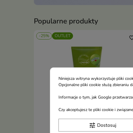
Popularne produkty
-25%
OUTLET
favorite_b
Niniejsza witryna wykorzystuje pliki c
Opcjonalne pliki cookie służą zbierani
Informacje o tym, jak Google przetwarza 
Czy akceptujesz te pliki cookie i związ
tune
Dostosuj