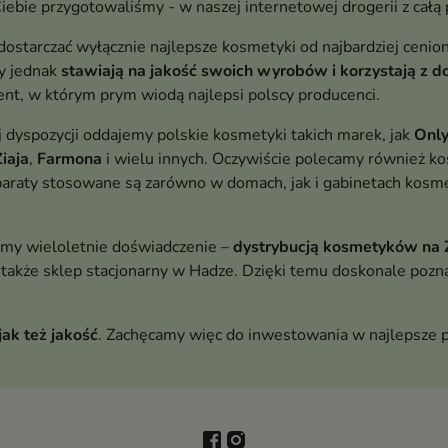
Ciebie przygotowaliśmy - w naszej internetowej drogerii z całą 
 dostarczać wyłącznie najlepsze kosmetyki od najbardziej ceni
zy jednak
stawiają na jakość swoich wyrobów i korzystają z 
nt, w którym prym wiodą najlepsi polscy producenci.
dyspozycji oddajemy polskie kosmetyki takich marek, jak
Only
Ziaja
,
Farmona
i wielu innych. Oczywiście polecamy również ko
reparaty stosowane są zarówno w domach, jak i gabinetach kos
my wieloletnie doświadczenie –
dystrybucją kosmetyków na 
 także sklep stacjonarny w Hadze. Dzięki temu doskonale pozn
jak też jakość
. Zachęcamy więc do inwestowania w najlepsze p