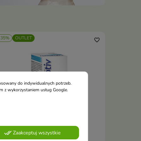
-35%
OUTLET
favorite_border
tosowany do indywidualnych potrzeb.
tym z wykorzystaniem usług Google.
done_all
Zaakceptuj wszystkie