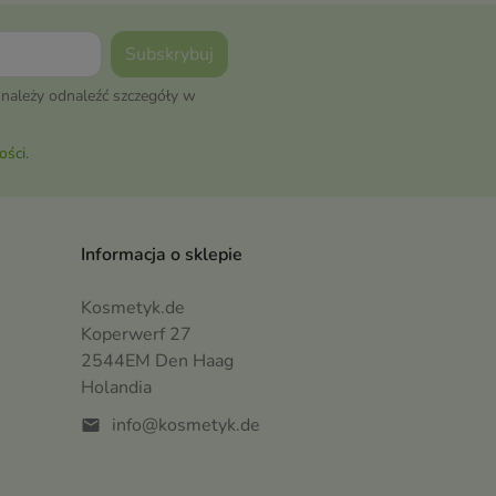
należy odnaleźć szczegóły w
ości
.
Informacja o sklepie
Kosmetyk.de
Koperwerf 27
2544EM Den Haag
Holandia
info@kosmetyk.de
mail