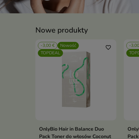
Nowe produkty
-3,00 €
Nowość
-3,0
favorite_border
TOPDEAL
TOP
OnlyBio Hair in Balance Duo
Only
Dodaj do koszyka

Pack Toner do włosów Coconut
Pack