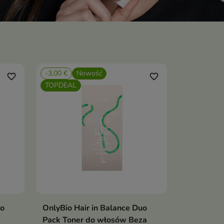
-3,00 €
Nowość
favorite_border
favorite_border
TOPDEAL
uo
OnlyBio Hair in Balance Duo
ka
Dodaj do koszyka

Pack Toner do włosów Beza