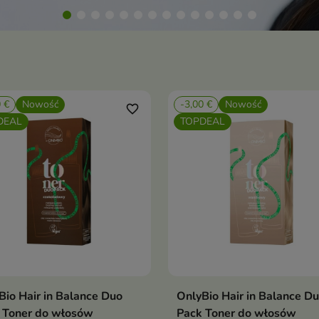
0 €
Nowość
-3,00 €
Nowość
favorite_border
DEAL
TOPDEAL
Bio Hair in Balance Duo
OnlyBio Hair in Balance D
Dodaj do koszyka
Dodaj do koszy


 Toner do włosów
Pack Toner do włosów