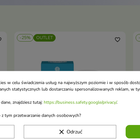
-25%
OUTLET
order
favorite_border
ookies w celu świadczenia usług na najwyższym poziomie i w sposób dos
u danych statystycznych lub dostarczaniu spersonalizowanych reklam, w 
dane, znajdziesz tutaj:
https://business.safety.google/privacy/
.
ane z tym przetwarzanie danych osobowych?
clear
Odrzuć