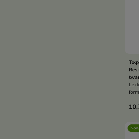
Tołp
Res
twar
Lekk
form
popr
10,
elas
Now