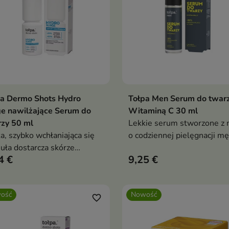
pa Dermo Shots Hydro
Tołpa Men Serum do twarz
Dodaj do koszyka
Dodaj do koszy


e nawilżające Serum do
Witaminą C 30 ml
zy 50 ml
Lekkie serum stworzone z 
a, szybko wchłaniająca się
o codziennej pielęgnacji mę
uła dostarcza skórze
skóry.
4 €
9,25 €
dników nawilżających.
ość
Nowość
favorite_border