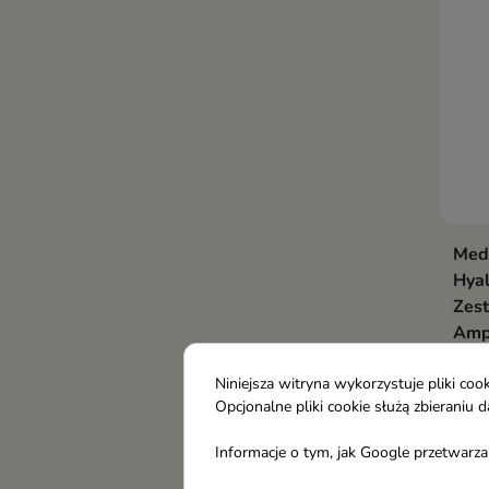
Med
Hyal
Zest
Amp
Mase
Dwu
Niniejsza witryna wykorzystuje pliki c
Opcjonalne pliki cookie służą zbierani
piel
11,
myś
Informacje o tym, jak Google przetwarza 
nawi