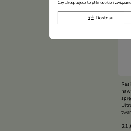
Czy akceptujesz te pliki cookie i związ
Now
tune
Dostosuj
Res
nawa
sprę
Ultr
twar
nawi
21,
przy