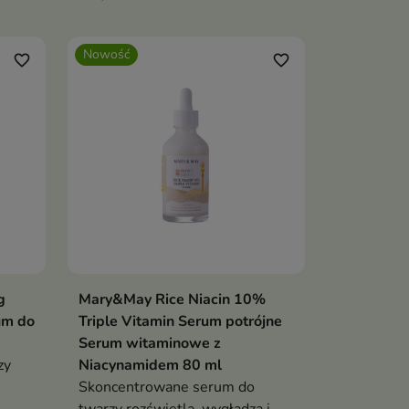
0%
Formuła ze skwalanem,
kompleksem kwasu
Nowość
em,
hialuronowego, pantenolem,
favorite_border
favorite_border
m
alantoiną, betainą i oczarem
wirginijskim koi, wygładza oraz
lżyć
pomaga ograniczyć utratę wody
g
Mary&May Rice Niacin 10%
ka
Dodaj do koszyka

um do
Triple Vitamin Serum potrójne
Serum witaminowe z
zy
Niacynamidem 80 ml
Skoncentrowane serum do
twarzy rozświetla, wygładza i