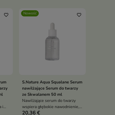
filtracie z fermentu Lactobacillus
em,
i morszczynu, z dodatkiem
Nowość
wą i
niacynamidu, alg, ksylitolu i
favorite_border
favorite_border
is
erytrytolu, wzmacnia mikrobiom
ć
oraz przywraca cerze komfort
az
rum
S.Nature Aqua Squalane Serum
ka
Dodaj do koszyka

arzy
nawilżające Serum do twarzy
ml
ze Skwalanem 50 ml
Nawilżające serum do twarzy
 i
wspiera głębokie nawodnienie,
20,36 €
ci
zmiękczenie i regenerację skóry.