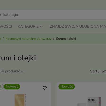
WOŚCI
KATEGORIE
ZNAJDŹ SWOJĄ ULUBIONĄ M
e
Kosmetyki naturalne do twarzy
Serum i olejki
um i olejki
264 produktów.
Sortuj wg
%
Nowość
Nowość
favorite_border