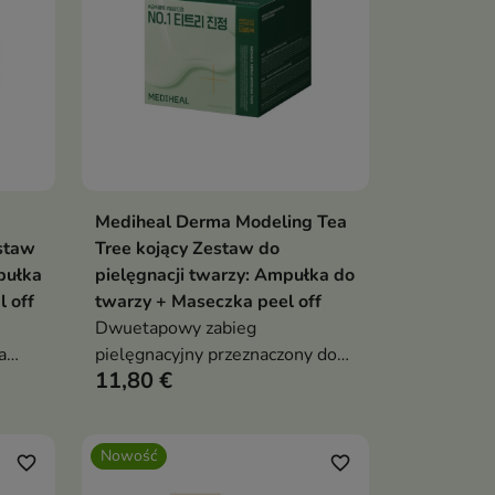
Mediheal Derma Modeling Tea
ka
Dodaj do koszyka

estaw
Tree kojący Zestaw do
pułka
pielęgnacji twarzy: Ampułka do
 off
twarzy + Maseczka peel off
Dwuetapowy zabieg
a
pielęgnacyjny przeznaczony do
11,80 €
ask i
skóry mieszanej, tłustej oraz
problematycznej.
Nowość
favorite_border
favorite_border