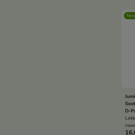
blas
ekst
Now
nis
hial
beta
komp
prot
sprę
wygl
Jumi
Soot
D-P
Lekk
nawi
16,
skór