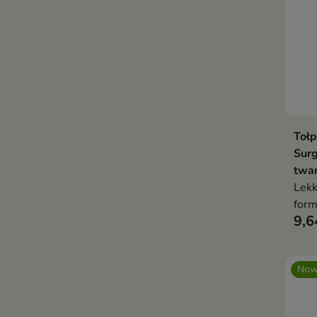
Toł
Surg
twar
Lekk
form
9,6
skła
Now