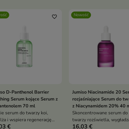
k. Formuła z bioaktywnym
widoczności przebarwień.
raktem z mikroalgi,
Formuła z 20% niacynamid
ość
Nowość
kocząsteczkowym kwasem
glutationem, wodą ananaso
favorite_border
uronowym, tripeptydem,
ekstraktem z korzenia Copt
iną, prebiotykami oraz
Japonica pomaga przywróci
leksem oligosacharydów i
cerze promienny wygląd or
ein z akacji wspiera
równowagę
żystość, ukojenie i świeży
ąd skóry bez obciążenia
so D-Panthenol Barrier
Jumiso Niacinamide 20 Se
Dodaj do koszyka
Dodaj do koszy


hing Serum kojące Serum z
rozjaśniające Serum do tw
antenolem 70 ml
z Niacynamidem 20% 40 
ie serum do twarzy koi,
Skoncentrowane serum do
lża i wspiera regenerację
twarzy rozświetla, wygładza
03 €
16,03 €
y tłustej, mieszanej oraz
wspiera redukcję widocznoś