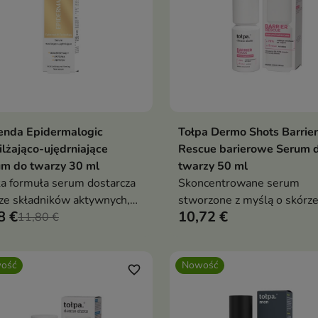
enda Epidermalogic
Tołpa Dermo Shots Barrier
Dodaj do koszyka
Dodaj do koszy


lżająco-ujędrniające
Rescue barierowe Serum 
m do twarzy 30 ml
twarzy 50 ml
a formuła serum dostarcza
Skoncentrowane serum
ze składników aktywnych,
stworzone z myślą o skórz
8 €
10,72 €
e wspierają jej naturalne
11,80 €
wrażliwej, przesuszonej i z
esy regeneracyjne
osłabioną barierą hydrolipi
ość
Nowość
favorite_border