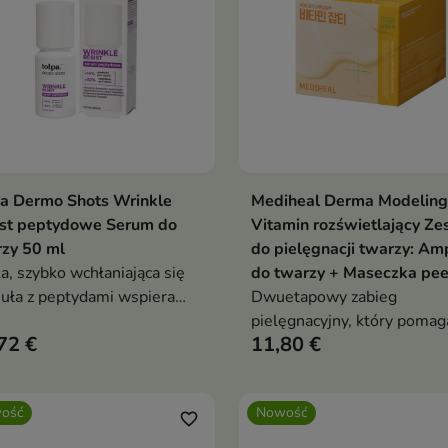
a Dermo Shots Wrinkle
Mediheal Derma Modeling
Dodaj do koszyka
Dodaj do koszy


ist peptydowe Serum do
Vitamin rozświetlający Z
zy 50 ml
do pielęgnacji twarzy: Am
a, szybko wchłaniająca się
do twarzy + Maseczka peel
uła z peptydami wspiera
Dwuetapowy zabieg
awę jędrności i
pielęgnacyjny, który pomag
72 €
11,80 €
tyczności skóry.
przywrócić skórze zdrowy bl
promienny wygląd.
ość
Nowość
favorite_border