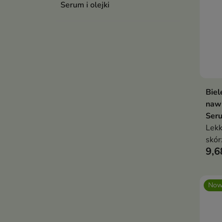
Serum i olejki
Biel
nawi
Seru
Lekk
skór
9,6
któr
proc
Now