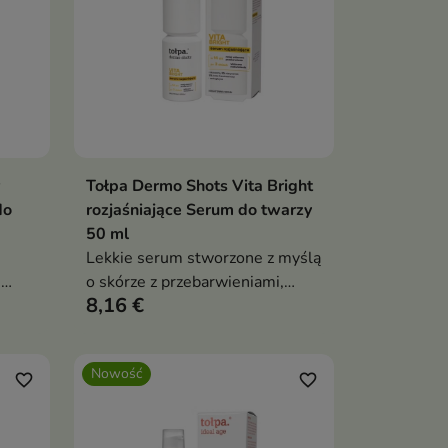
Tołpa Dermo Shots Vita Bright
ka
Dodaj do koszyka

do
rozjaśniające Serum do twarzy
50 ml
Lekkie serum stworzone z myślą
e
o skórze z przebarwieniami,
8,16 €
nierównym kolorytem i
dową.
oznakami zmęczenia.
Nowość
favorite_border
favorite_border