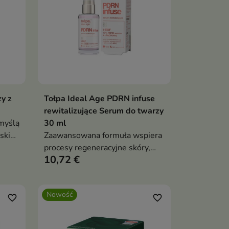
y z
Tołpa Ideal Age PDRN infuse
ka
Dodaj do koszyka

rewitalizujące Serum do twarzy
myślą
30 ml
skiej
Zaawansowana formuła wspiera
procesy regeneracyjne skóry,
10,72 €
poprawia jej elastyczność oraz
pomaga przywrócić zdrowy,
promienny wygląd
Nowość
favorite_border
favorite_border