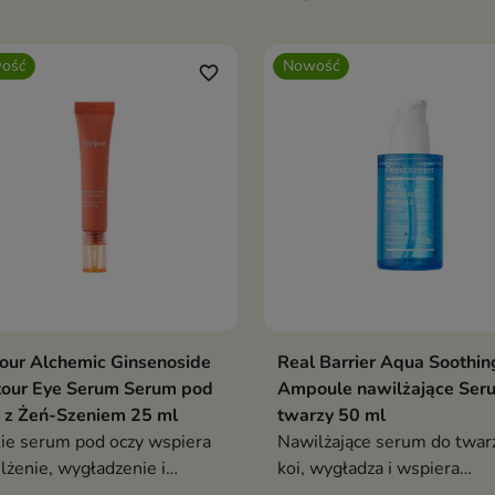
zikowej. Formuła z
przebarwień. Formuła z 2
enolem, cynkiem PCA,
niacynamidem, kwasem
ość
Nowość
sem salicylowym,
traneksamowym, glutation
favorite_border
pleksem kwasu
składnikami CICA i kwase
uronowego i składnikami
hialuronowym pomaga
 pomaga wyciszyć
wyrównać koloryt oraz nawi
ażnienia oraz ograniczyć
skórę
miar sebum
jour Alchemic Ginsenoside
Real Barrier Aqua Soothin
Dodaj do koszyka
Dodaj do koszy


tour Eye Serum Serum pod
Ampoule nawilżające Ser
 z Żeń-Szeniem 25 ml
twarzy 50 ml
ie serum pod oczy wspiera
Nawilżające serum do twar
lżenie, wygładzenie i
koi, wygładza i wspiera
awę jędrności delikatnej
regenerację skóry suchej,