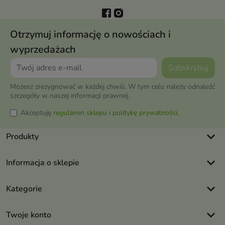
Otrzymuj informację o nowościach i
wyprzedażach
Możesz zrezygnować w każdej chwili. W tym celu należy odnaleźć
szczegóły w naszej informacji prawnej.
Akceptuję
regulamin sklepu
i
politykę prywatności
.
keyboard_arrow_down
Produkty
keyboard_arrow_down
Informacja o sklepie
keyboard_arrow_down
Kategorie
keyboard_arrow_down
Twoje konto