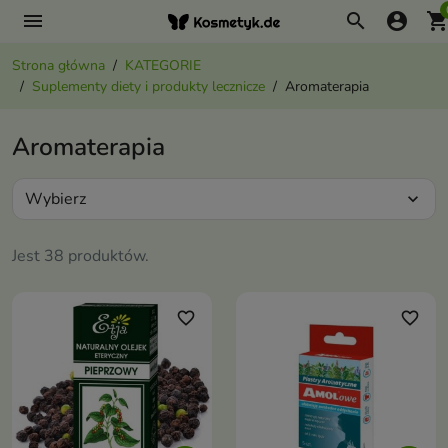
menu
search
account_circle
shopping_ca
Strona główna
KATEGORIE
Suplementy diety i produkty lecznicze
Aromaterapia
Aromaterapia
Wybierz
expand_more
Jest 38 produktów.
favorite_border
favorite_border