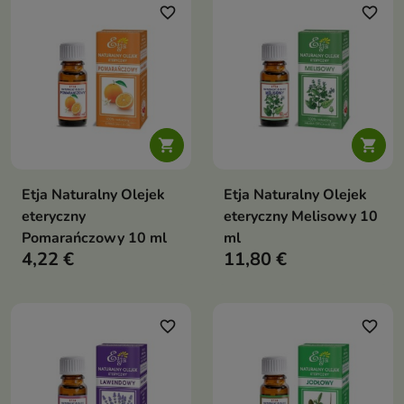
favorite_border
favorite_border


Etja Naturalny Olejek
Etja Naturalny Olejek
eteryczny
eteryczny Melisowy 10
Pomarańczowy 10 ml
ml
4,22 €
11,80 €
favorite_border
favorite_border