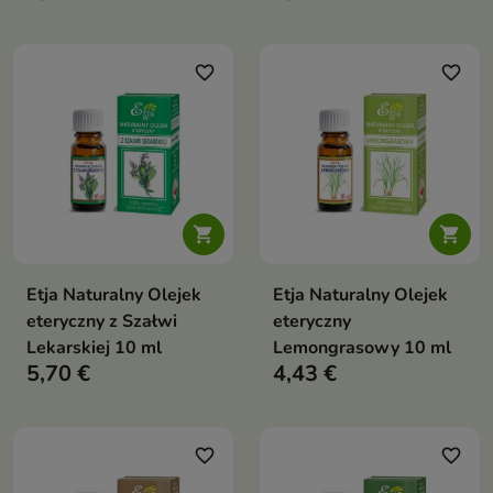
favorite_border
favorite_border


Etja Naturalny Olejek
Etja Naturalny Olejek
eteryczny z Szałwi
eteryczny
Lekarskiej 10 ml
Lemongrasowy 10 ml
5,70 €
4,43 €
favorite_border
favorite_border