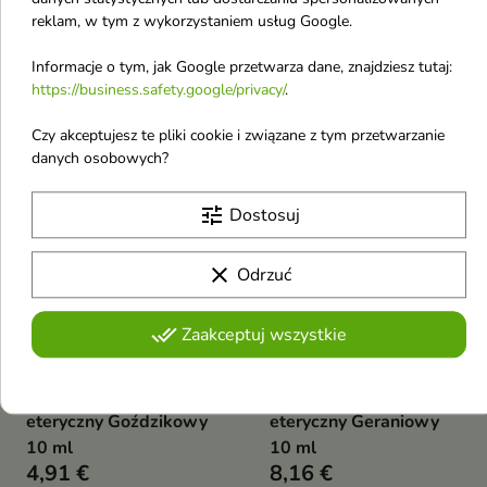
Etja Naturalny Olejek
Etja Naturalny Olejek
reklam, w tym z wykorzystaniem usług Google.
eteryczny Jałowcowy
eteryczny Grepfrutowy
Informacje o tym, jak Google przetwarza dane, znajdziesz tutaj:
10 ml
10 ml
https://business.safety.google/privacy/
.
5,09 €
4,72 €
6,78 €
Czy akceptujesz te pliki cookie i związane z tym przetwarzanie
danych osobowych?
favorite_border
favorite_border
tune
Dostosuj
clear
Odrzuć
done_all
Zaakceptuj wszystkie


Etja Naturalny Olejek
Etja Naturalny Olejek
eteryczny Goździkowy
eteryczny Geraniowy
10 ml
10 ml
4,91 €
8,16 €