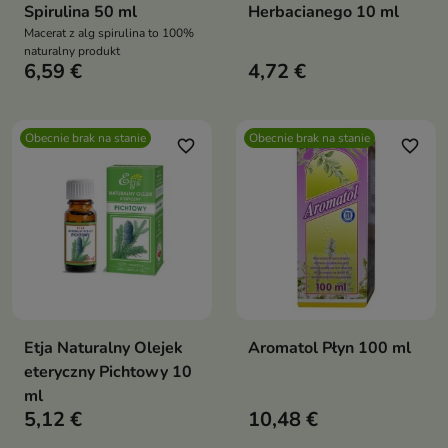
Spirulina 50 ml
Herbacianego 10 ml
Macerat z alg spirulina to 100%
naturalny produkt
6,59 €
4,72 €
Obecnie brak na stanie
Obecnie brak na stanie
favorite_border
favorite_border
Etja Naturalny Olejek
Aromatol Płyn 100 ml
eteryczny Pichtowy 10
ml
5,12 €
10,48 €