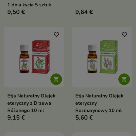
1 dnia życia 5 sztuk
9,50 €
9,64 €
favorite_border
favorite_border


Etja Naturalny Olejek
Etja Naturalny Olejek
eteryczny z Drzewa
eteryczny
Różanego 10 ml
Rozmarynowy 10 ml
9,15 €
5,60 €