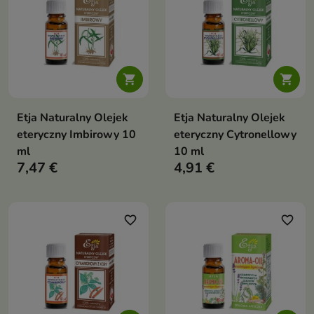


Etja Naturalny Olejek
Etja Naturalny Olejek
eteryczny Imbirowy 10
eteryczny Cytronellowy
ml
10 ml
7,47 €
4,91 €
favorite_border
favorite_border