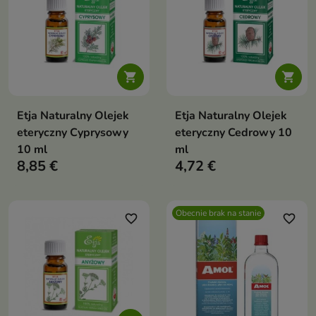


Etja Naturalny Olejek
Etja Naturalny Olejek
eteryczny Cyprysowy
eteryczny Cedrowy 10
10 ml
ml
8,85 €
4,72 €
Obecnie brak na stanie
favorite_border
favorite_border