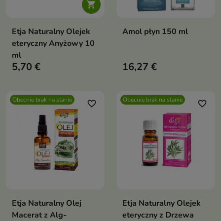

Etja Naturalny Olejek
Amol płyn 150 ml
eteryczny Anyżowy 10
ml
5,70 €
16,27 €
Obecnie brak na stanie
Obecnie brak na stanie
favorite_border
favorite_border
Etja Naturalny Olej
Etja Naturalny Olejek
Macerat z Alg-
eteryczny z Drzewa