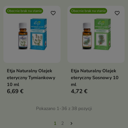
Obecnie brak na stanie
Obecnie brak na stanie
favorite_border
favorite_border
Etja Naturalny Olejek
Etja Naturalny Olejek
eteryczny Tymiankowy
eteryczny Sosnowy 10
10 ml
ml
6,69 €
4,72 €
Pokazano 1-36 z 38 pozycji
1
2
