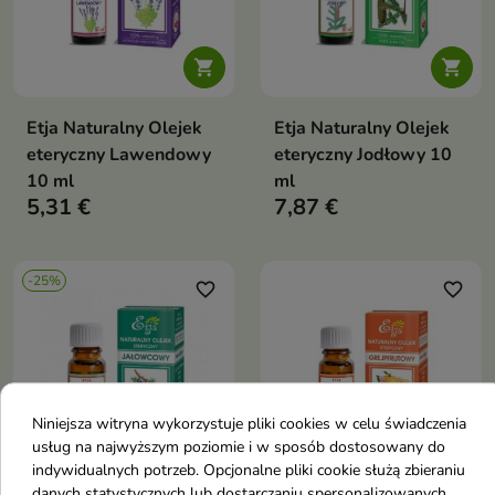


Etja Naturalny Olejek
Etja Naturalny Olejek
eteryczny Lawendowy
eteryczny Jodłowy 10
10 ml
ml
5,31 €
7,87 €
-25%
favorite_border
favorite_border
Niniejsza witryna wykorzystuje pliki cookies w celu świadczenia
usług na najwyższym poziomie i w sposób dostosowany do


indywidualnych potrzeb. Opcjonalne pliki cookie służą zbieraniu
danych statystycznych lub dostarczaniu spersonalizowanych