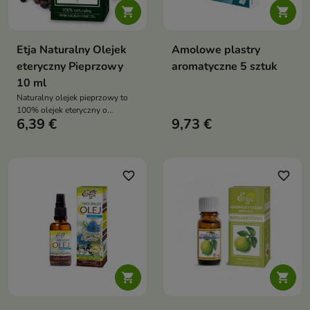


Etja Naturalny Olejek
Amolowe plastry
eteryczny Pieprzowy
aromatyczne 5 sztuk
10 ml
Naturalny olejek pieprzowy to
100% olejek eteryczny o
6,39 €
9,73 €
działaniu rozgrzewającym,
pobudzającym i
przeciwbólowym. Wspiera
regenerację, poprawia krążenie i
dodaje energii
favorite_border
favorite_border

