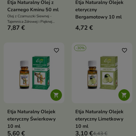
Etja Naturalny Olej z
Etja Naturalny Olejek
Czarnego Kminu 50 ml
eteryczny
Olej z Czarnuszki Siewnej -
Bergamotowy 10 ml
Tajemnica Zdrowej i Pięknej
7,87 €
4,72 €
Skóry
-30%
favorite_border
favorite_border


Etja Naturalny Olejek
Etja Naturalny Olejek
eteryczny Świerkowy
eteryczny Limetkowy
10 ml
10 ml
5,60 €
3,10 €
4,43 €