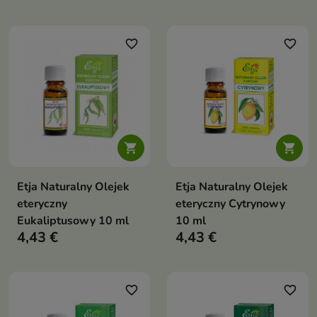
favorite_border
favorite_border


Etja Naturalny Olejek
Etja Naturalny Olejek
eteryczny
eteryczny Cytrynowy
Eukaliptusowy 10 ml
10 ml
4,43 €
4,43 €
favorite_border
favorite_border