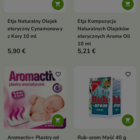


Etja Naturalny Olejek
Etja Kompozycja
eteryczny Cynamonowy
Naturalnych Olejeków
z Kory 10 ml
eterycznych Aroma Oil
10 ml
5,90 €
5,21 €
favorite_border
favorite_border


Aromactiv+ Plastry od
Rub-arom Maść 40 g