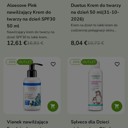
Aloesove Pink
Duetus Krem do twarzy
nawilżający Krem do
na dzień 50 ml(31-10-
twarzy na dzień SPF30
2026)
50 ml
Krem na dzień to lekki krem do
codziennej pielęgnacji skóry
Nawilżający krem do twarzy na
mieszanej i tłustej. Pomaga
dzień SPF30 to lekki krem
regulować wydzielanie sebum,
12,61 €
8,04 €
ochronny, który zapewnia
16,81 €
10,72 €
matuje skórę i wspiera jej
skuteczną fotoprotekcję przed
ochronę przed negatywnym
promieniowaniem UVA i UVB,
wpływem czynników
jednocześnie intensywnie
środowiskowych, pozostawiając
-25%
OUTLET
-25%
OUTLET
nawilżając i chroniąc skórę
favorite_border
favorite_border
cerę świeżą, gładką i
przed stresem fotooksydacyjnym
komfortową przez cały dzień


Vianek nawilżająca
Sylveco dla Dzieci