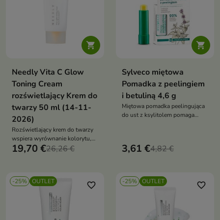
przed słońcem


Needly Vita C Glow
Sylveco miętowa
Toning Cream
Pomadka z peelingiem
rozświetlający Krem do
i betuliną 4,6 g
twarzy 50 ml (14-11-
Miętowa pomadka peelingująca
do ust z ksylitolem pomaga
2026)
złuszczać suchy naskórek,
Rozświetlający krem do twarzy
intensywnie nawilża i wspiera
wspiera wyrównanie kolorytu,
regenerację spierzchniętych ust,
19,70 €
3,61 €
redukcję przebarwień i
26,26 €
4,82 €
pozostawiając je gładkie,
promienny wygląd skóry.
miękkie i odświeżone
Formuła z pochodną witaminy
C, niacynamidem, pantenolem,
-25%
OUTLET
-25%
OUTLET
kwasem hialuronowym i
favorite_border
favorite_border
ekstraktem z grejpfruta nawilża,
wygładza i chroni przed stresem
oksydacyjnym