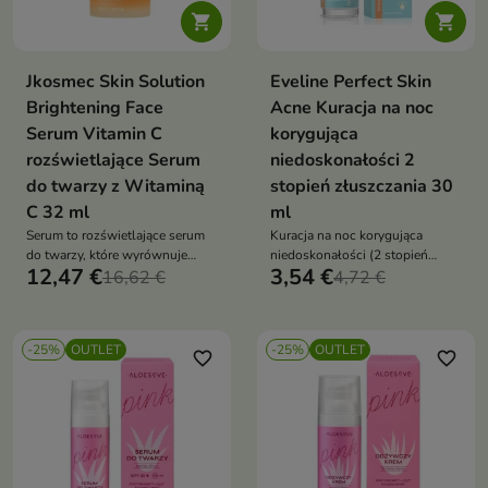


Jkosmec Skin Solution
Eveline Perfect Skin
Brightening Face
Acne Kuracja na noc
Serum Vitamin C
korygująca
rozświetlające Serum
niedoskonałości 2
do twarzy z Witaminą
stopień złuszczania 30
C 32 ml
ml
Serum to rozświetlające serum
Kuracja na noc korygująca
do twarzy, które wyrównuje
niedoskonałości (2 stopień
12,47 €
3,54 €
koloryt skóry, redukuje
16,62 €
złuszczania) to intensywna
4,72 €
przebarwienia i przywraca cerze
pielęgnacja dla skóry
zdrowy blask
trądzikowej i problematycznej.
Kompleks kwasów AHA, BHA i
-25%
OUTLET
-25%
OUTLET
PHA pomaga złuszczać martwy
favorite_border
favorite_border
naskórek, redukować
niedoskonałości i wyrównywać
koloryt skóry