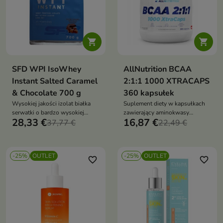


SFD WPI IsoWhey
AllNutrition BCAA
Instant Salted Caramel
2:1:1 1000 XTRACAPS
& Chocolate 700 g
360 kapsułek
Wysokiej jakości izolat białka
Suplement diety w kapsułkach
serwatki o bardzo wysokiej
zawierający aminokwasy
28,33 €
16,87 €
zawartości białka, który wspiera
37,77 €
rozgałęzione (L-leucynę, L-
22,49 €
rozwój i utrzymanie masy
izoleucynę i L-walinę) w
mięśniowej oraz pomaga zadbać
klasycznej proporcji 2:1:1
o zdrowe kości
-25%
OUTLET
-25%
OUTLET
favorite_border
favorite_border