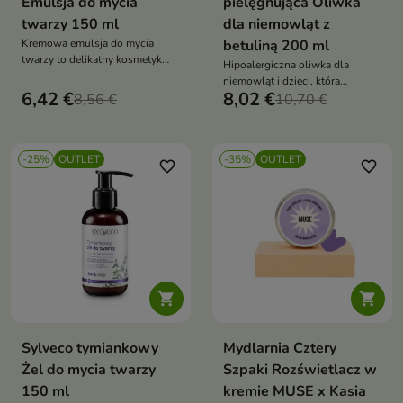
Emulsja do mycia
pielęgnująca Oliwka
twarzy 150 ml
dla niemowląt z
Kremowa emulsja do mycia
betuliną 200 ml
twarzy to delikatny kosmetyk
Hipoalergiczna oliwka dla
oczyszczający przeznaczony
niemowląt i dzieci, która
szczególnie do pielęgnacji skóry
6,42 €
8,02 €
8,56 €
natłuszcza, łagodzi podrażnienia
10,70 €
suchej i wrażliwej. Skutecznie
oraz wzmacnia naturalną barierę
usuwa zanieczyszczenia,
ochronną skóry
jednocześnie nawilżając skórę i
chroniąc ją przed uczuciem
-25%
OUTLET
-35%
OUTLET
favorite_border
favorite_border
ściągnięcia


Sylveco tymiankowy
Mydlarnia Cztery
Żel do mycia twarzy
Szpaki Rozświetlacz w
150 ml
kremie MUSE x Kasia