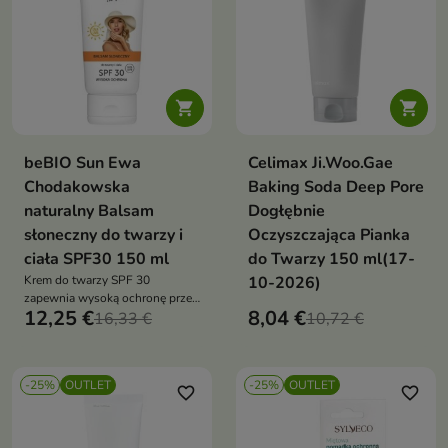


beBIO Sun Ewa
Celimax Ji.Woo.Gae
Chodakowska
Baking Soda Deep Pore
naturalny Balsam
Dogłębnie
słoneczny do twarzy i
Oczyszczająca Pianka
ciała SPF30 150 ml
do Twarzy 150 ml(17-
Krem do twarzy SPF 30
10-2026)
zapewnia wysoką ochronę przed
12,25 €
8,04 €
promieniowaniem UVA i UVB,
16,33 €
10,72 €
jednocześnie wspierając
codzienną pielęgnację skóry.
Formuła z aloesem, gliceryną
-25%
OUTLET
-25%
OUTLET
roślinną, witaminą E i
favorite_border
favorite_border
nowoczesnymi filtrami
przeciwsłonecznymi koi,
nawilża i pomaga chronić cerę