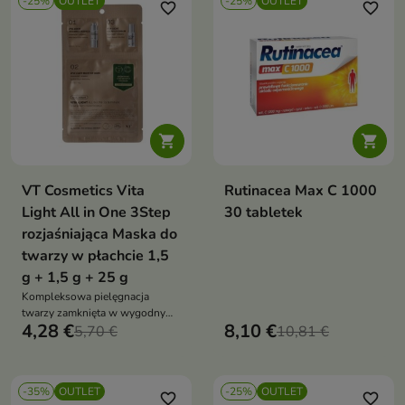
-25%
OUTLET
-25%
OUTLET
favorite_border
favorite_border


VT Cosmetics Vita
Rutinacea Max C 1000
Light All in One 3Step
30 tabletek
rozjaśniająca Maska do
twarzy w płachcie 1,5
g + 1,5 g + 25 g
Kompleksowa pielęgnacja
twarzy zamknięta w wygodnym,
4,28 €
8,10 €
3-etapowym zestawie
5,70 €
10,81 €
-35%
OUTLET
-25%
OUTLET
favorite_border
favorite_border