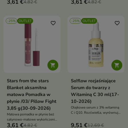
3,61 €
3,61 €
słonecznikowym kwasem
4,82 €
z brzoskwinią olejem
4,82 €
hialuronowym i brzoskwinią
bawełnianym słonecznikowym i
kwasem hialuronowym
-25%
OUTLET
-25%
OUTLET
favorite_border
favorite_border


Stars from the stars
So!flow rozjaśniające
Blanket aksamitna
Serum do twarzy z
matowa Pomadka w
Witaminą C 30 ml(17-
płynie /03/ Pillow Fight
10-2026)
3,85 g(30-09-2026)
Olejkowe serum z 3% witaminą
C i Q10. Rozświetla, wyrównuje
Matowa pomadka w płynie beż
koloryt, nawilża i regeneruje.
satynowo-matowe wykończenie
Skóra pełna blasku, elastyczna i
3,61 €
9,51 €
z brzoskwinią olejem
4,82 €
12,69 €