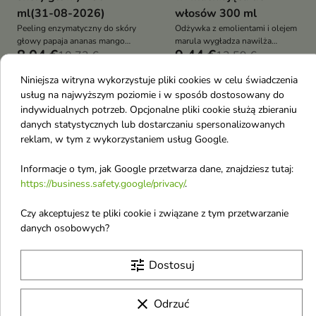
ml(31-08-2026)
włosów 300 ml
Peeling enzymatyczny do skóry
Odżywka z emolientami i olejem
głowy papaja ananas mango
marula wygładza nawilża
8,04 €
9,44 €
nawilża koi odblokowuje
10,72 €
wzmacnia redukuje puszenie i
12,59 €
mieszki wspiera wzrost baby
łamliwość ułatwia
Niniejsza witryna wykorzystuje pliki cookies w celu świadczenia
hair raz w tygodniu użycie
rozczesywanie słoiczek
usług na najwyższym poziomie i w sposób dostosowany do
-25%
OUTLET
-25%
OUTLET
favorite_border
favorite_border
indywidualnych potrzeb. Opcjonalne pliki cookie służą zbieraniu
danych statystycznych lub dostarczaniu spersonalizowanych
reklam, w tym z wykorzystaniem usług Google.
Informacje o tym, jak Google przetwarza dane, znajdziesz tutaj:
https://business.safety.google/privacy/
.


Czy akceptujesz te pliki cookie i związane z tym przetwarzanie
danych osobowych?
Cellabic Grow Therapy
Dermena Hair Care
tune
Dostosuj
Maska regenerująca do
Men Lotion do włosów
włosów 300 ml(31-08-
osłabionych i
2026)
nadmiernie
clear
Odrzuć