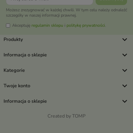
Możesz zrezygnować w każdej chwili. W tym celu należy odnaleźć
szczegóły w naszej informacji prawnej.
Akceptuję
regulamin sklepu
i
politykę prywatności
.
keyboard_arrow_down
Produkty
keyboard_arrow_down
Informacja o sklepie
keyboard_arrow_down
Kategorie
keyboard_arrow_down
Twoje konto
keyboard_arrow_down
Informacja o sklepie
Created by TOMP