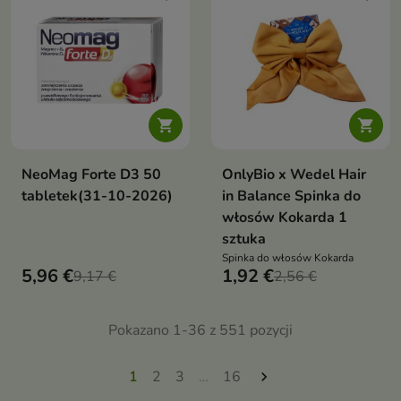


NeoMag Forte D3 50
OnlyBio x Wedel Hair
tabletek(31-10-2026)
in Balance Spinka do
włosów Kokarda 1
sztuka
Spinka do włosów Kokarda
5,96 €
1,92 €
9,17 €
2,56 €
Pokazano 1-36 z 551 pozycji
1
2
3
…
16
