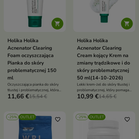


Holika Holika
Holika Holika
Acnenator Clearing
Acnenator Clearing
Foam oczyszczająca
Cream kojący Krem na
Pianka do skóry
zmiany trądzikowe i do
problematycznej 150
skóry problematycznej
ml
50 ml(14-10-2026)
Oczyszczająca pianka do skóry
Lekki krem-żel do skóry tłustej i
tłustej i problematycznej, która
problematycznej, który pomaga
11,66 €
10,99 €
pomaga regulować sebum,
15,54 €
regulować sebum, wspiera
14,65 €
wspiera redukcję
redukcję niedoskonałości i koi
niedoskonałości i pozostawia
podrażnioną skórę
skórę świeżą oraz komfortową
-25%
OUTLET
-25%
OUTLET
favorite_border
favorite_border