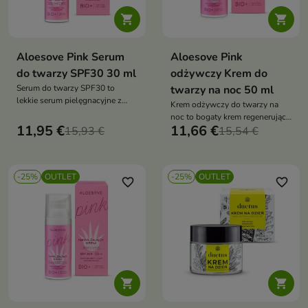


Aloesove Pink Serum
Aloesove Pink
do twarzy SPF30 30 ml
odżywczy Krem do
Serum do twarzy SPF30 to
twarzy na noc 50 ml
lekkie serum pielęgnacyjne z
Krem odżywczy do twarzy na
filtrami przeciwsłonecznymi,
noc to bogaty krem regenerujący
które zapewnia skuteczną
11,95 €
11,66 €
15,93 €
przeznaczony do wieczornej
15,54 €
ochronę przed promieniowaniem
pielęgnacji każdego typu cery.
UVA i UVB. Intensywnie
Intensywnie nawilża, wspiera
nawilża, łagodzi podrażnienia
regenerację skóry podczas snu
oraz chroni skórę przed stresem
-25%
OUTLET
-25%
OUTLET
oraz wzmacnia jej naturalną
favorite_border
favorite_border
fotooksydacyjnym i
barierę ochronną, przywracając
przedwczesnym starzeniem
cerze miękkość, elastyczność i
zdrowy blask

