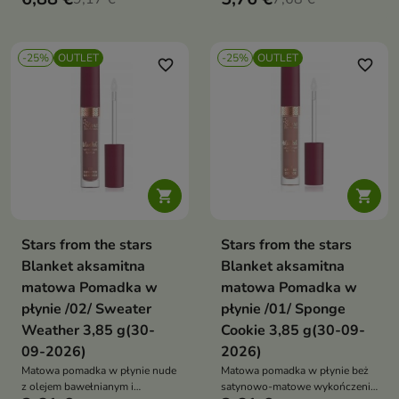
formułą zapewnia precyzyjne
kreski i całodzienną trwałość
-25%
OUTLET
-25%
OUTLET
favorite_border
favorite_border


Stars from the stars
Stars from the stars
Blanket aksamitna
Blanket aksamitna
matowa Pomadka w
matowa Pomadka w
płynie /02/ Sweater
płynie /01/ Sponge
Weather 3,85 g(30-
Cookie 3,85 g(30-09-
09-2026)
2026)
Matowa pomadka w płynie nude
Matowa pomadka w płynie beż
z olejem bawełnianym i
satynowo-matowe wykończenie