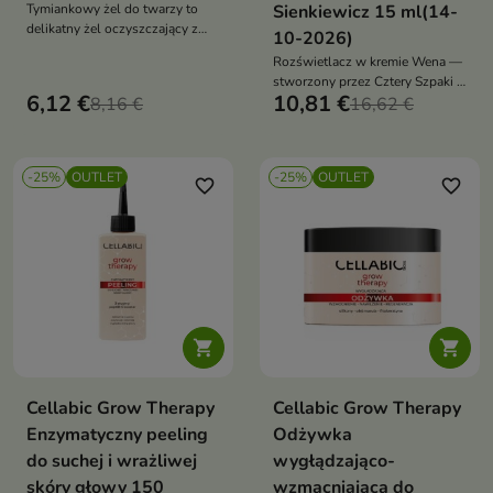
Tymiankowy żel do twarzy to
Sienkiewicz 15 ml(14-
delikatny żel oczyszczający z
10-2026)
kwasem jabłkowym i ekstraktem
Rozświetlacz w kremie Wena —
z tymianku, który usuwa
stworzony przez Cztery Szpaki i
zanieczyszczenia, wygładza
6,12 €
10,81 €
8,16 €
Kasię Sienkiewicz — nadaje
16,62 €
skórę i wyrównuje jej koloryt
skórze naturalny, świeży glow.
Lekka, kremowa formuła stapia
się z cerą, zapewniając efekt
-25%
OUTLET
-25%
OUTLET
zdrowej, promiennej i
favorite_border
favorite_border
elastycznej skóry, bez brokatu i
bez pudrowości


Cellabic Grow Therapy
Cellabic Grow Therapy
Enzymatyczny peeling
Odżywka
do suchej i wrażliwej
wygłądzająco-
skóry głowy 150
wzmacniająca do