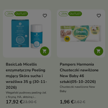
odmłodzona
bawełnianym słonecznikowym i
kwasem hialuronowym
-25%
OUTLET
-25%
OUTLET
favorite_border
favorite_border


BasicLab Micellis
Pampers Harmonia
enzymatyczny Peeling
Chusteczki nawilżone
myjący Skóra sucha i
New Baby 46
wrażliwa 35 g (30-11-
sztuki(05-10-2026)
2026)
Chusteczki nawilżone New
Baby
Wegański pudrowy peeling-żel
z ficyną, HA, ektoiną i
17,92 €
1,96 €
aminokwasami łagodnie
23,90 €
2,62 €
złuszcza i oczyszcza skórę