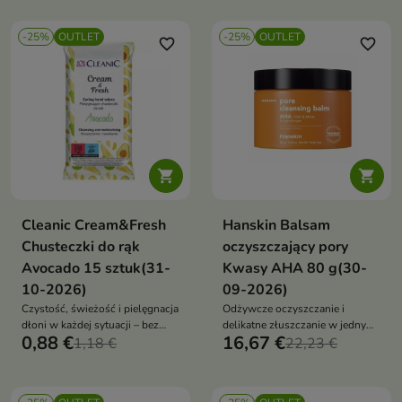
suchą/wrażliwą, wygładza i
nawilża bez ściągnięcia
-25%
OUTLET
-25%
OUTLET
favorite_border
favorite_border


Cleanic Cream&Fresh
Hanskin Balsam
Chusteczki do rąk
oczyszczający pory
Avocado 15 sztuk(31-
Kwasy AHA 80 g(30-
10-2026)
09-2026)
Czystość, świeżość i pielęgnacja
Odżywcze oczyszczanie i
dłoni w każdej sytuacji – bez
delikatne złuszczanie w jednym
0,88 €
16,67 €
użycia wody
1,18 €
– idealny dla skóry wrażliwej i
22,23 €
reaktywnej