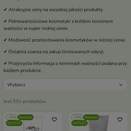
✔ Atrakcyjne ceny na wysokiej jakości produkty.
✔ Pełnowartościowe kosmetyki z krótkim terminem
ważności w super niskiej cenie.
✔ Możliwość przetestowania kosmetyków w niższej cenie.
✔ Ostatnia szansa na zakup limitowanych edycji.
✔ Przejrzysta informacja o terminach ważności podana przy
każdym produkcie.
Wybierz
expand_more
Jest 551 produktów.
-25%
Nowość
-25%
Nowość
favorite_border
favorite_border
OUTLET
OUTLET