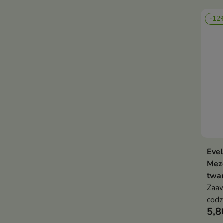
-12
Evel
Mez
twar
Zaa
codz
5,8
wym