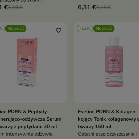
znaczony do skóry
miękką oraz odpowiednio
1 €
6,31 €
zanej, tłustej i
7,18 €
odżywioną
7,18 €
lematycznej.
%
Nowość
-12%
Nowość
favorite_border
line PDRN & Peptydy
Eveline PDRN & Kolagen
Dodaj do koszyka
Dodaj do koszy


enerująco-odżywcze Serum
kojący Tonik kolagenowy 
warzy z peptydami 30 ml
twarzy 150 ml
m intensywnie odżywia,
Ostatni etap oczyszczania i