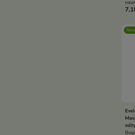
nawi
7,1
ochr
Now
Evel
Mas
odż
Boga