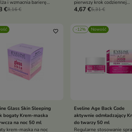
lża i wzmacnia barierę
pierwszy krok codziennej
8 €
4,67 €
onną skóry
8,16 €
pielęgnacji.
5,31 €
ość
-12%
Nowość
favorite_border
ine Glass Skin Sleeping
Eveline Age Back Code
Dodaj do koszyka
Dodaj do koszy


k bogaty Krem-maska
aktywnie odmładzający K
ywcza na noc 50 ml
do twarzy 50 ml
ty krem-maska na noc
Regularne stosowanie spra