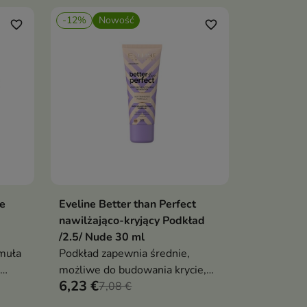
-12%
Nowość
favorite_border
favorite_border
e
Eveline Better than Perfect
ka
Dodaj do koszyka

nawilżająco-kryjący Podkład
/2.5/ Nude 30 ml
muła
Podkład zapewnia średnie,
możliwe do budowania krycie,
6,23 €
jednocześnie wyrównując
7,08 €
fektu
koloryt skóry i pozostawiając ją