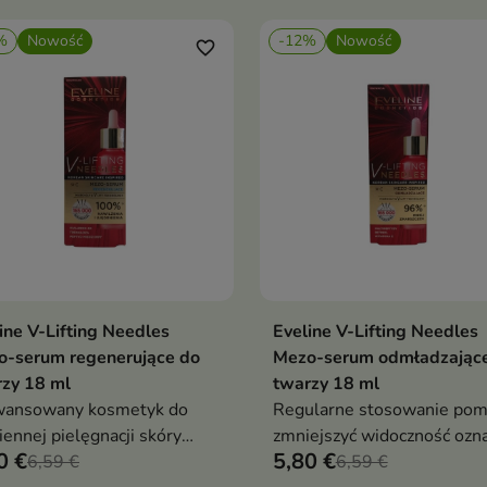
wygładzenia.
%
Nowość
-12%
Nowość
favorite_border
ine V-Lifting Needles
Eveline V-Lifting Needles
Dodaj do koszyka
Dodaj do koszy


o-serum regenerujące do
Mezo-serum odmładzając
zy 18 ml
twarzy 18 ml
wansowany kosmetyk do
Regularne stosowanie po
iennej pielęgnacji skóry
zmniejszyć widoczność ozn
0 €
5,80 €
agającej odbudowy,
6,59 €
starzenia oraz poprawić og
6,59 €