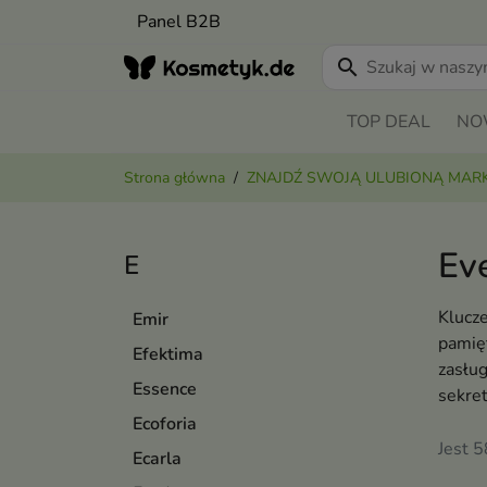
Panel B2B
search
TOP DEAL
NO
Strona główna
ZNAJDŹ SWOJĄ ULUBIONĄ MAR
Ev
E
Klucz
Emir
pamię
Efektima
zasłu
Essence
sekret
Ecoforia
Jest 
Ecarla