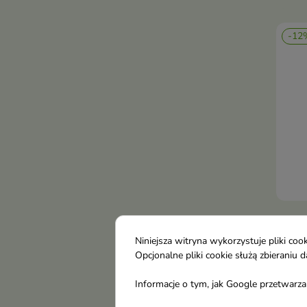
-12
Evel
ujęd
Niniejsza witryna wykorzystuje pliki c
z A
Opcjonalne pliki cookie służą zbierani
Dzię
Informacje o tym, jak Google przetwarza 
zape
6,3