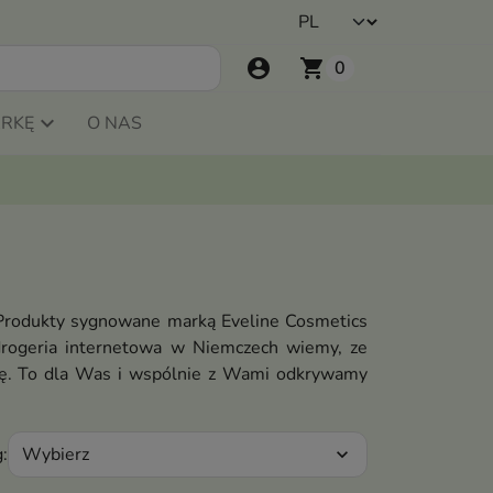
account_circle
shopping_cart
0
ARKĘ
O NAS
 Produkty sygnowane marką Eveline Cosmetics
drogeria internetowa w Niemczech wiemy, ze
enę. To dla Was i wspólnie z Wami odkrywamy
Wybierz
:
expand_more