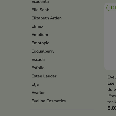
Ecodenta
-12
Elie Saab
Elizabeth Arden
Elmex
Emolium
Emotopic
Eqqualberry
Escada
Esfolio
Estee Lauder
Evel
Esen
Etja
do t
Evaflor
Esen
Eveline Cosmetics
toni
5,0
skór
piel