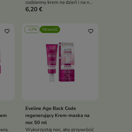
codzienny krem na dzień i na noc
6,20 €
oraz jako baza pod makijaż.
-12%
Nowość
favorite_border
favorite_border
Eveline Age Back Code
ka
Dodaj do koszyka

rem
regenerujący Krem-maska na
noc 50 ml
wia,
Wykorzystaj noc, aby przywrócić