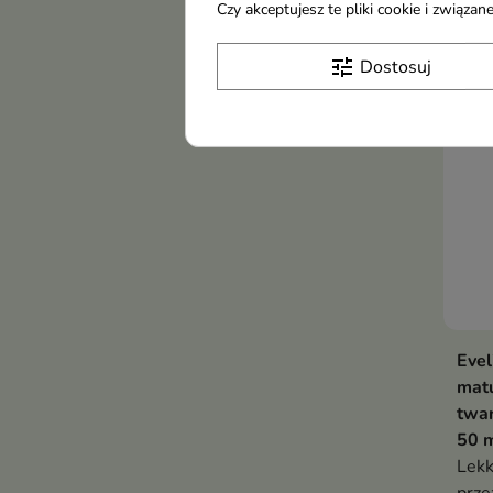
Czy akceptujesz te pliki cookie i związ
tune
Dostosuj
-12
Evel
matu
twa
50 
Lekk