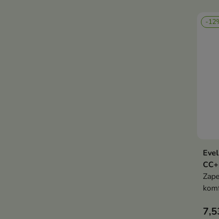
ukoj
nawi
-12
Evel
CC+
Zape
komf
efek
7,5