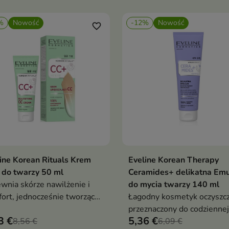
enia i intensywnego
wygląd cery.
lżenia.
%
Nowość
-12%
Nowość
favorite_border
ine Korean Rituals Krem
Eveline Korean Therapy
Dodaj do koszyka
Dodaj do koszy


 do twarzy 50 ml
Ceramides+ delikatna Emu
wnia skórze nawilżenie i
do mycia twarzy 140 ml
ort, jednocześnie tworząc
Łagodny kosmetyk oczyszcz
t gładkiej, promiennej cery
przeznaczony do codziennej
3 €
5,36 €
8,56 €
pielęgnacji skóry
6,09 €