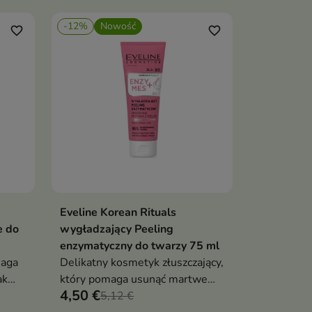
świeżą oraz promienną
-12%
Nowość
favorite_border
favorite_border
Eveline Korean Rituals
ka
Dodaj do koszyka

e do
wygładzający Peeling
enzymatyczny do twarzy 75 ml
maga
Delikatny kosmetyk złuszczający,
ak
który pomaga usunąć martwe
4,50 €
ólny
komórki naskórka
5,12 €