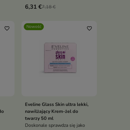
zachować jędrność.
6,31 €
7,18 €
Nowość
favorite_border
favorite_border
Eveline Glass Skin ultra lekki,
ka
Dodaj do koszyka

do
nawilżający Krem-żel do
twarzy 50 ml
Doskonale sprawdza się jako