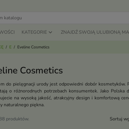
WOŚCI
KATEGORIE
ZNAJDŹ SWOJĄ ULUBIONĄ M
KĘ
E
Eveline Cosmetics
eline Cosmetics
em do pielęgnacji urody jest odpowiedni dobór kosmetyków.
tają o różnorodnych potrzebach konsumentek. Jako Polska 
gujecie na wysoką jakość, atrakcyjny design i komfortową c
y naturalnego piękna.
588 produktów.
Sortuj wg