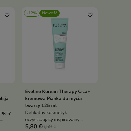
-12%
Nowość
favorite_border
favorite_border
Eveline Korean Therapy Cica+
ka
Dodaj do koszyka

lsja
kremowa Pianka do mycia
twarzy 125 ml
ający
Delikatny kosmetyk
oczyszczający inspirowany
5,80 €
koreańską pielęgnacją
6,59 €