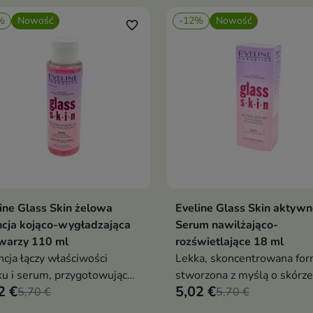
%
Nowość
-12%
Nowość
favorite_border
ine Glass Skin żelowa
Eveline Glass Skin aktywn
Dodaj do koszyka
Dodaj do koszy


cja kojąco-wygładzająca
Serum nawilżająco-
warzy 110 ml
rozświetlające 18 ml
cja łączy właściwości
Lekka, skoncentrowana for
ku i serum, przygotowując
stworzona z myślą o skórze
2 €
5,02 €
ę do dalszych etapów
5,70 €
pozbawionej blasku,
5,70 €
ęgnacji
wymagającej nawilżenia i e