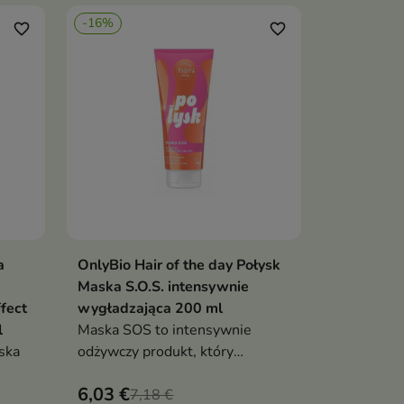
wygładzenie miękkość i blask
-16%
dla włosów suchych i puszących
favorite_border
favorite_border
się
a
OnlyBio Hair of the day Połysk
ka
Dodaj do koszyka

Maska S.O.S. intensywnie
fect
wygładzająca 200 ml
l
Maska SOS to intensywnie
ska
odżywczy produkt, który
natychmiast wygładza włosy
6,03 €
7,18 €