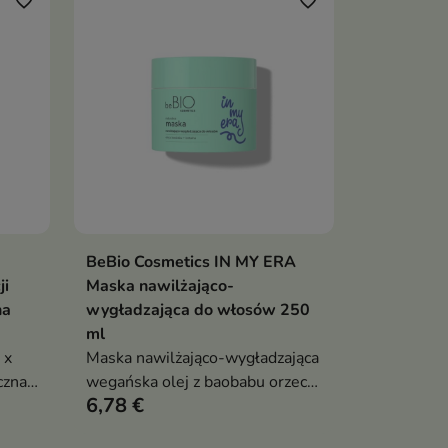
favorite_border
favorite_border
BeBio Cosmetics IN MY ERA
ka
Dodaj do koszyka

ji
Maska nawilżająco-
na
wygładzająca do włosów 250
ml
 x
Maska nawilżająco-wygładzająca
czna
wegańska olej z baobabu orzech
6,78 €
,
brazylijski betaina technologia
bond intensywne nawilżenie