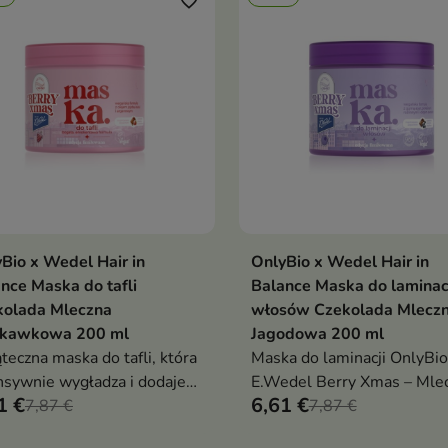
favorite_border
Bio x Wedel Hair in
OnlyBio x Wedel Hair in
Dodaj do koszyka
Dodaj do koszy


nce Maska do tafli
Balance Maska do laminac
kolada Mleczna
włosów Czekolada Mlecz
skawkowa 200 ml
Jagodowa 200 ml
teczna maska do tafli, która
Maska do laminacji OnlyBio
nsywnie wygładza i dodaje
E.Wedel Berry Xmas – Mle
1 €
6,61 €
om lustrzanego blasku w
7,87 €
Jagodowa intensywny blask
7,87 €
kim zapachu mlecznej
wygładzenie i efekt tafli w