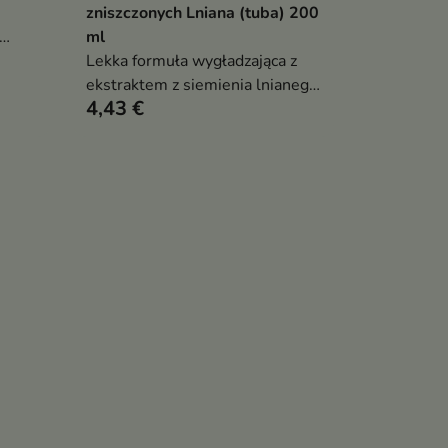
zniszczonych Lniana (tuba) 200
ml
ilża.
Lekka formuła wygładzająca z
em
ekstraktem z siemienia lnianego
4,43 €
– balans i regeneracja w jednym