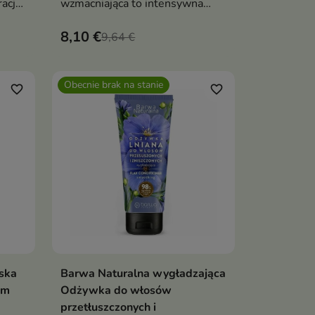
acja,
wzmacniająca to intensywna
kuracja, która regeneruje włosy,
8,10 €
osy
nadaje im efekt tafli i przywraca
9,64 €
spektakularny blask już w kilka
minut
Obecnie brak na stanie
favorite_border
favorite_border
ska
Barwa Naturalna wygładzająca
Pokaż szczegóły
ym
Odżywka do włosów
przetłuszczonych i