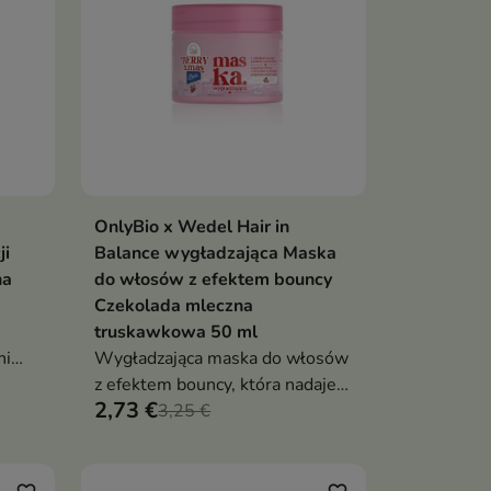
OnlyBio x Wedel Hair in
ka
Dodaj do koszyka

ji
Balance wygładzająca Maska
na
do włosów z efektem bouncy
Czekolada mleczna
truskawkowa 50 ml
ni
Wygładzająca maska do włosów
m
z efektem bouncy, która nadaje
2,73 €
ami
pasmom sprężystość, blask i
3,25 €
otula je zapachem mlecznej
truskawkowej czekolady