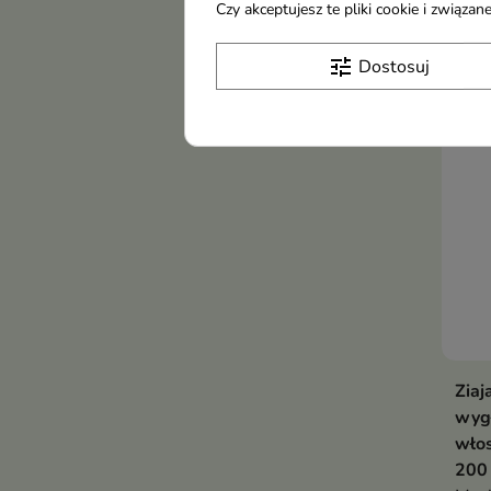
Czy akceptujesz te pliki cookie i związ
7,6
pros
tune
Dostosuj
-18
Zia
wyg
włos
200