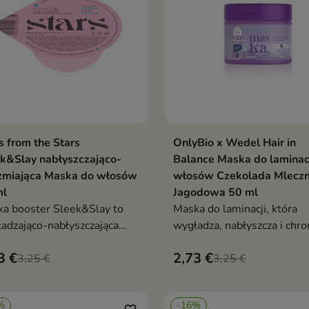
s from the Stars
OnlyBio x Wedel Hair in
Dodaj do koszyka
Dodaj do koszy


k&Slay nabłyszczająco-
Balance Maska do laminac
rzmiająca Maska do włosów
włosów Czekolada Mlecz
ml
Jagodowa 50 ml
a booster Sleek&Slay to
Maska do laminacji, która
adzająco-nabłyszczająca
wygładza, nabłyszcza i chro
ęgnacja, która redukuje
włosy, otulając je zapache
3 €
2,73 €
enie, dodaje blasku i
3,25 €
mlecznej czekolady z jagod
3,25 €
wia stylizację włosów
%
-16%