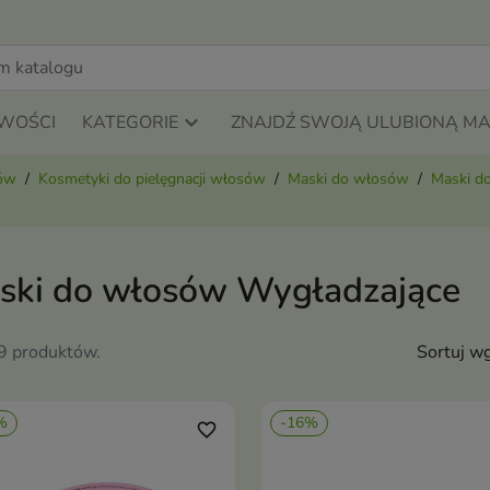
WOŚCI
KATEGORIE
ZNAJDŹ SWOJĄ ULUBIONĄ M
sów
Kosmetyki do pielęgnacji włosów
Maski do włosów
Maski do
ski do włosów Wygładzające
19 produktów.
Sortuj wg
%
-16%
favorite_border