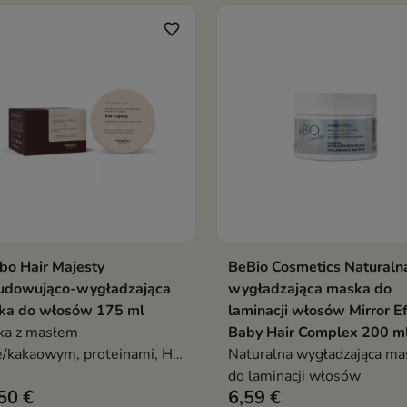
kawki
jagodowo-czekoladowym
aromacie
favorite_border
bo Hair Majesty
BeBio Cosmetics Naturaln
Dodaj do koszyka
Dodaj do koszy


udowująco-wygładzająca
wygładzająca maska do
ka do włosów 175 ml
laminacji włosów Mirror Ef
ka z masłem
Baby Hair Complex 200 m
pe/kakaowym, proteinami, HA
Naturalna wygładzająca ma
ejem kamelii intensywnie
do laminacji włosów
50 €
6,59 €
lża, wygładza, ujarzmia