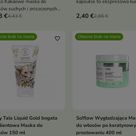
ło Kakaowe maska do
kapsułce to ekspresowa kur
ów suchych i zniszczonych
która intensywnie odżywia,
3 €
2,40 €
nsywnie regeneruje,
4,43 €
wygładza i dyscyplinuje wł
2,86 €
adza i nawilża pasma,
już w kilka minut
ciwdziała ich łamaniu i
nie brak na stanie
Obecnie brak na stanie
wraca naturalny blask
favorite_border
y Tale Liquid Gold bogata
So!flow Wygładzająca Ma
Pokaż szczegóły
Pokaż szczegóły
lientowa Maska do
do włosów po keratynow
sów 150 ml
prostowaniu 400 ml