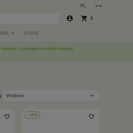
account_circle
shopping_cart
0
ARKĘ
O NAS
 włosów z podziałem na efekt działania
Wybierz
:
expand_more
-16%
favorite_border
favorite_border