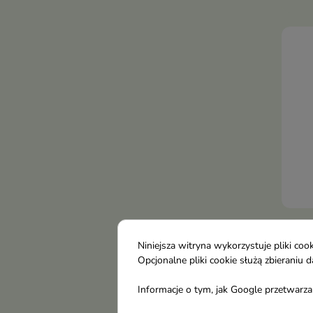
pusz
blas
Pros
Sle
Niniejsza witryna wykorzystuje pliki c
Mas
Opcjonalne pliki cookie służą zbierani
Szam
Informacje o tym, jak Google przetwarza 
po z
jak k