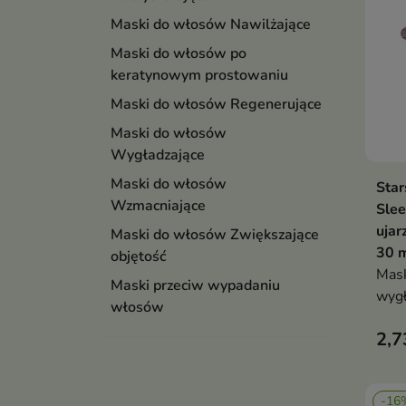
Maski do włosów Nawilżające
Maski do włosów po
keratynowym prostowaniu
Maski do włosów Regenerujące
Maski do włosów
Wygładzające
Maski do włosów
Star
Wzmacniające
Slee
uja
Maski do włosów Zwiększające
30 
objętość
Mask
Maski przeciw wypadaniu
wygł
włosów
piel
2,7
pusz
ułat
-16