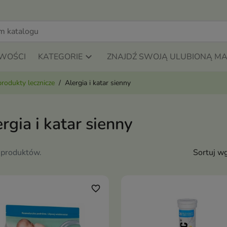
WOŚCI
KATEGORIE
ZNAJDŹ SWOJĄ ULUBIONĄ M
produkty lecznicze
Alergia i katar sienny
rgia i katar sienny
 produktów.
Sortuj wg
favorite_border