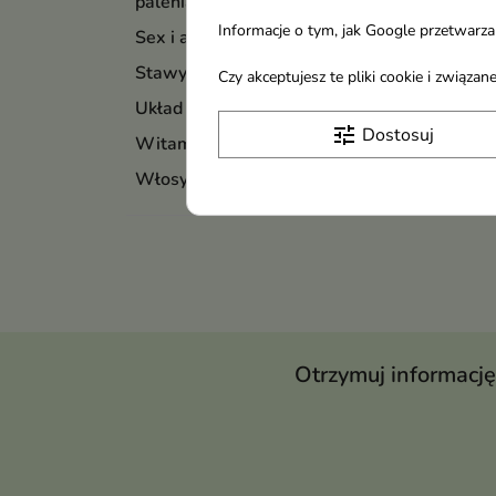
palenia
Informacje o tym, jak Google przetwarza 
Sex i antykoncepcja
Stawy mięśnie i kości
Czy akceptujesz te pliki cookie i związ
Układ trawienny
tune
Dostosuj
Witaminy - suplementy
Włosy skóra i paznokcie
Otrzymuj informację