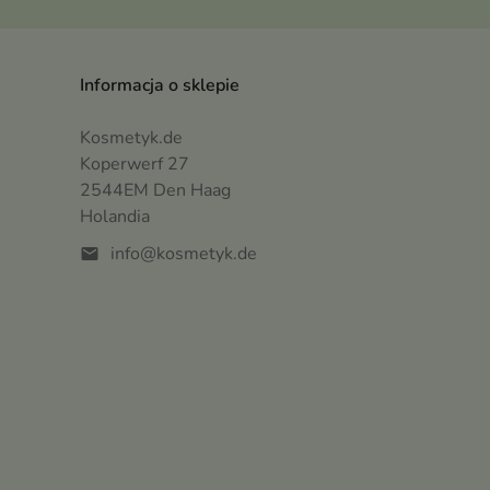
Informacja o sklepie
Kosmetyk.de
Koperwerf 27
2544EM Den Haag
Holandia
info@kosmetyk.de
mail