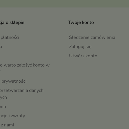
ja o sklepie
Twoje konto
płatności
Śledzenie zamówienia
a
Zaloguj się
Utwórz konto
o warto założyć konto w
?
a prywatności
przetwarzania danych
ych
min
cje i zwroty
 z nami