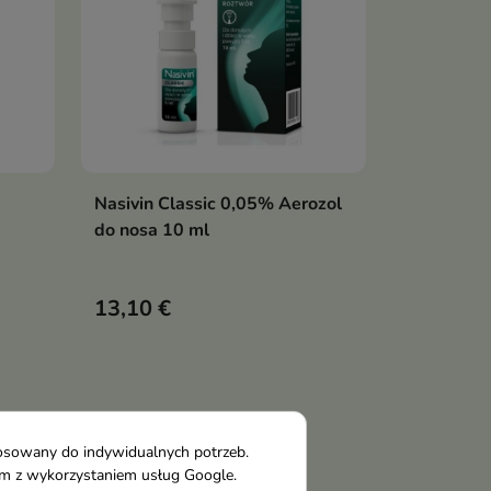
Nasivin Classic 0,05% Aerozol
ka
Pokaż szczegóły
do nosa 10 ml
13,10 €
tosowany do indywidualnych potrzeb.
tym z wykorzystaniem usług Google.