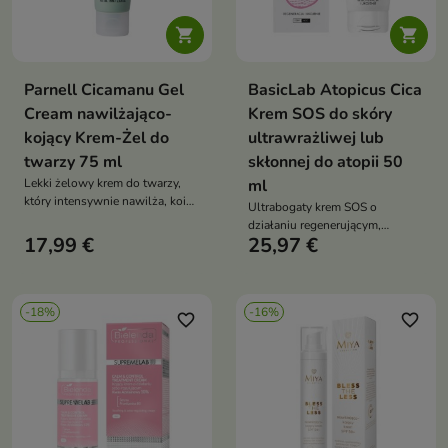


Parnell Cicamanu Gel
BasicLab Atopicus Cica
Cream nawilżająco-
Krem SOS do skóry
kojący Krem-Żel do
ultrawrażliwej lub
twarzy 75 ml
skłonnej do atopii 50
Lekki żelowy krem do twarzy,
ml
który intensywnie nawilża, koi
Ultrabogaty krem SOS o
podrażnienia i wspiera
działaniu regenerującym,
regenerację skóry, pozostawiając
17,99 €
25,97 €
kojącym i odbudowującym —
ją miękką i komfortową bez
natychmiast łagodzi
uczucia obciążenia
podrażnienia, swędzenie i
suchość skóry atopowej,
-18%
-16%
przesuszonej i wrażliwej
favorite_border
favorite_border