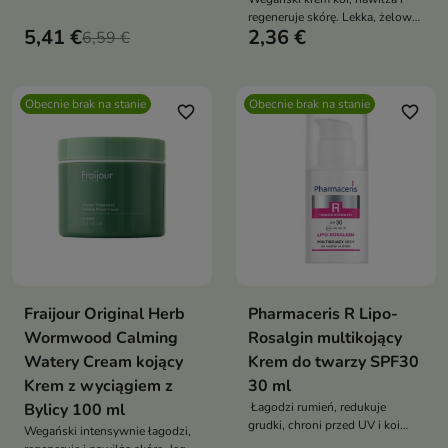
chroni przed UV wzmacnia
regeneruje skórę. Lekka, żelowa
naskórek zmniejsza nierówności
5,41 €
2,36 €
6,59 €
formuła szybko się wchłania,
i koi wrażliwą skórę z
pozostawiając cerę gładką,
problemami naczynkowymi
odświeżoną i pełną blasku –
idealna dla skóry wrażliwej i
Obecnie brak na stanie
Obecnie brak na stanie
odwodnionej
favorite_border
favorite_border
Fraijour Original Herb
Pharmaceris R Lipo-
Wormwood Calming
Rosalgin multikojący
Watery Cream kojący
Krem do twarzy SPF30
Krem z wyciągiem z
30 ml
Bylicy 100 ml
Łagodzi rumień, redukuje
grudki, chroni przed UV i koi
Wegański intensywnie łagodzi,
nadreaktywną cerę – idealny do