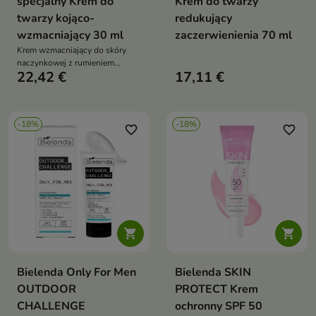
specjalny Krem do
Krem do twarzy
twarzy kojąco-
redukujący
wzmacniający 30 ml
zaczerwienienia 70 ml
Krem wzmacniający do skóry
naczynkowej z rumieniem
22,42 €
17,11 €
redukuje zaczerwienienia,
wzmacnia naczynia i
intensywnie łagodzi
podrażnienia
-18%
-18%
favorite_border
favorite_border


Bielenda Only For Men
Bielenda SKIN
OUTDOOR
PROTECT Krem
CHALLENGE
ochronny SPF 50