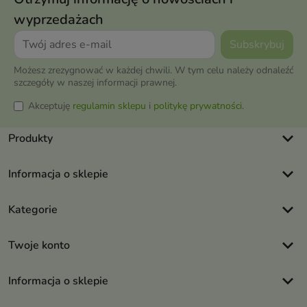
wyprzedażach
Możesz zrezygnować w każdej chwili. W tym celu należy odnaleźć
szczegóły w naszej informacji prawnej.
Akceptuję
regulamin sklepu
i
politykę prywatności
.
keyboard_arrow_down
Produkty
keyboard_arrow_down
Informacja o sklepie
keyboard_arrow_down
Kategorie
keyboard_arrow_down
Twoje konto
keyboard_arrow_down
Informacja o sklepie