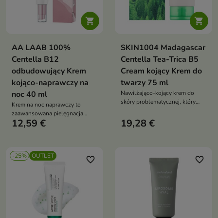


AA LAAB 100%
SKIN1004 Madagascar
Centella B12
Centella Tea-Trica B5
odbudowujący Krem
Cream kojący Krem do
kojąco-naprawczy na
twarzy 75 ml
noc 40 ml
Nawilżająco-kojący krem do
skóry problematycznej, który
Krem na noc naprawczy to
pomaga wspierać barierę
zaawansowana pielęgnacja
ochronną skóry, łagodzi
12,59 €
19,28 €
nowej generacji przeznaczona
podrażnienia i ograniczać
do skóry z uszkodzoną barierą
powstawanie niedoskonałości
hydrolipidową, odwodnionej,
suchej i podatnej na
-25%
OUTLET
podrażnienia. Formuła wspiera
favorite_border
favorite_border
intensywne nawilżenie,
regenerację, wygładzenie oraz
redukcję oznak starzenia,
zapewniając skórze odżywienie,
komfort i aksamitną miękkość