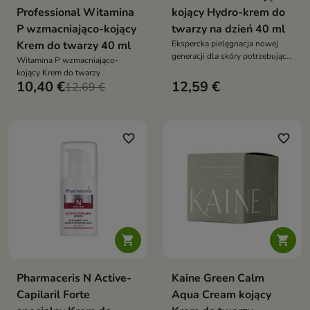
Professional Witamina
kojący Hydro-krem do
P wzmacniająco-kojący
twarzy na dzień 40 ml
Krem do twarzy 40 ml
Ekspercka pielęgnacja nowej
generacji dla skóry potrzebującej
Witamina P wzmacniająco-
intensywnego nawilżenia,
kojący Krem do twarzy
ukojenia i ochrony
10,40 €
12,59 €
12,69 €
favorite_border
favorite_border


Pharmaceris N Active-
Kaine Green Calm
Capilaril Forte
Aqua Cream kojący