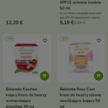
SPF15 ochrona średnia
50 ml
Kozie Mleko ultralekki krem anti-
age SPF15 intensywnie nawilża,
12,20 €
5,19 €
wygładza i chroni skórę przed
6,33 €
promieniowaniem UV oraz
oznakami starzenia
-18%
-18%
favorite_border
favorite_border


Bielenda Kasztan
Bielenda Rose Care
kojący Krem do twarzy
Krem do twarzy różany
wzmacniający
nawilżająco–kojący 50
dzień/noc 50 ml
ml