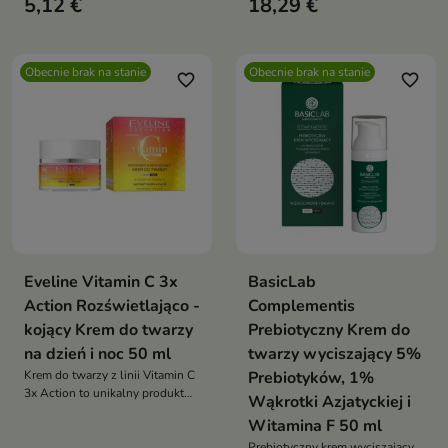
5,12 €
18,29 €
idealnie sprawdzi się w
przypadku skór podrażnionych,
potrzebujących intensywnego
nawilżenia
Obecnie brak na stanie
Obecnie brak na stanie
favorite_border
favorite_border
Eveline Vitamin C 3x
BasicLab
Action Rozświetlająco -
Complementis
kojący Krem do twarzy
Prebiotyczny Krem do
na dzień i noc 50 ml
twarzy wyciszający 5%
Krem do twarzy z linii Vitamin C
Prebiotyków, 1%
3x Action to unikalny produkt
Wąkrotki Azjatyckiej i
stworzony z myślą o skórze,
Witamina F 50 ml
która pragnie rozświetlenia i
ukojenia
Prebiotyczny krem wyciszający