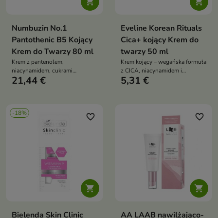


Numbuzin No.1
Eveline Korean Rituals
Pantothenic B5 Kojący
Cica+ kojący Krem do
Krem do Twarzy 80 ml
twarzy 50 ml
Krem z pantenolem,
Krem kojący – wegańska formuła
niacynamidem, cukrami
z CICA, niacynamidem i
21,44 €
5,31 €
nawilżającymi i centellą
pantenolem. Łagodzi
intensywnie koi, nawilża,
podrażnienia, regeneruje i
wzmacnia barierę i reguluje
wzmacnia barierę skóry.
sebum
-18%
favorite_border
favorite_border


Bielenda Skin Clinic
AA LAAB nawilżająco-