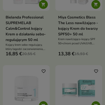


Bielenda Professional
Miya Cosmetics Bless
SUPREMELAB
The Less nawilżająco -
Calm&Control kojący
kojący Krem do twarzy
Krem o działaniu sebo-
SPF50+ 50 ml
regulującym 50 ml
Krem nawilżająco-kojący SPF
50+chroni przed UVA/UVB,
Kojący krem sebo-regulujący,
nawilża, koi i działa przeciw
który łagodzi zaczerwienienia,
fotostarzeniu
16,85 €
13,38 €
reguluje sebum, redukuje
20,55 €
15,93 €
niedoskonałości i wzmacnia
barierę skóry — idealny dla cer
wrażliwych, naczynkowych i
trądzikowych
favorite_border
favorite_border