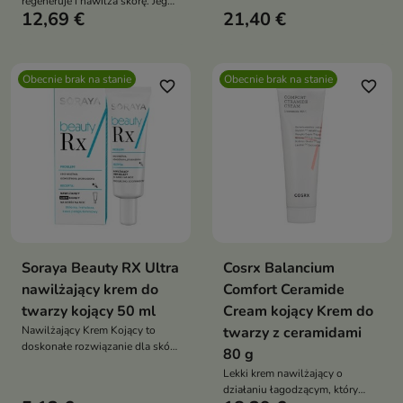
regeneruje i nawilża skórę. Jego
codziennej pielęgnacji i pod
12,69 €
21,40 €
lekka, żelowa formuła
makijaż
błyskawicznie się wchłania,
przynosząc ukojenie i uczucie
świeżości nawet najbardziej
Obecnie brak na stanie
Obecnie brak na stanie
wrażliwej cerze
favorite_border
favorite_border
Soraya Beauty RX Ultra
Cosrx Balancium
nawilżający krem do
Comfort Ceramide
twarzy kojący 50 ml
Cream kojący Krem do
Nawilżający Krem Kojący to
twarzy z ceramidami
doskonałe rozwiązanie dla skóry
80 g
wrażliwej, odwodnionej i
Lekki krem nawilżający o
przesuszonej
działaniu łagodzącym, który