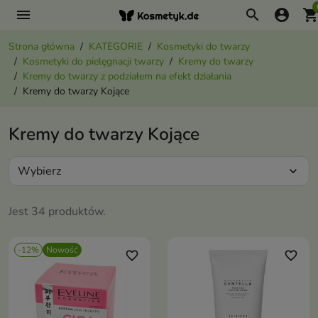
menu
search
account_circle
shopping_ca
Strona główna
KATEGORIE
Kosmetyki do twarzy
Kosmetyki do pielęgnacji twarzy
Kremy do twarzy
Kremy do twarzy z podziałem na efekt działania
Kremy do twarzy Kojące
Kremy do twarzy Kojące
Wybierz
expand_more
Jest 34 produktów.
-12%
Nowość
favorite_border
favorite_border