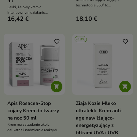
ml
technologią 360⁰ to
Lekki, żelowy krem o
kompleksowa pielęgnacja
intensywnym działaniu
męskiej cery
16,42 €
18,10 €
łagodzącym, idealny dla skóry
potrzebującej ukojenia i
regeneracji
-18%
favorite_border
favorite_border


Apis Rosacea-Stop
Ziaja Kozie Mleko
kojący Krem do twarzy
ultralekki Krem anti-
na noc 50 ml
age nawilżająco-
Krem ma za zadanie ukoić
energetyzujący z
delikatną i nadmiernie reaktywną
filtrami UVA i UVB
skórę