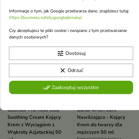
noc 50 ml
Twarzy 30 ml
Informacje o tym, jak Google przetwarza dane, znajdziesz tutaj:
Krem regenerujący kojący
Wyjątkowy krem, który
https://business.safety.google/privacy/
.
wyciszający na noc
zapewnia głęboką pielęgnację i
6,78 €
13,67 €
ukojenie skórze potrzebującej
intensywnego wsparcia
Czy akceptujesz te pliki cookie i związane z tym przetwarzanie
danych osobowych?
favorite_border
favorite_border
tune
Dostosuj
clear
Odrzuć
done_all
Zaakceptuj wszystkie


Celimax The Real Cica
Bandi 4Men Care
Soothing Cream Kojący
Nawilżająco - Kojący
Krem z Wyciągiem z
Krem do twarzy dla
Wąkroty Azjatyckiej 50
mężczyzn 50 ml
Krem nawilżająco-kojący z