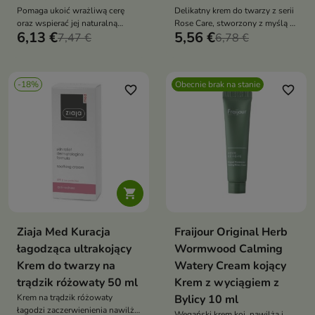
Pomaga ukoić wrażliwą cerę
Delikatny krem do twarzy z serii
oraz wspierać jej naturalną
Rose Care, stworzony z myślą o
6,13 €
5,56 €
odporność na czynniki
7,47 €
codziennej pielęgnacji skóry
6,78 €
zewnętrzne.
wrażliwej i odwodnionej.
-18%
Obecnie brak na stanie
favorite_border
favorite_border

Ziaja Med Kuracja
Fraijour Original Herb
łagodząca ultrakojący
Wormwood Calming
Krem do twarzy na
Watery Cream kojący
trądzik różowaty 50 ml
Krem z wyciągiem z
Krem na trądzik różowaty
Bylicy 10 ml
łagodzi zaczerwienienia nawilża
Wegański krem koi, nawilża i