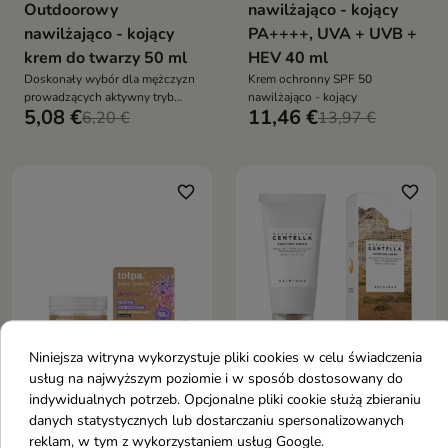
Outdoorowy
nawilżająco - kojący
nawilżająco - kojący
PA++++, UVA + UVB +
krem do twarzy 50 ml
HEV 40 ml
Doskonały wybór dla mężczyzn
Krem ochronny SPF 50
prowadzących aktywny tryb
nawilżająco - kojący
5,08 €
11,46 €
życia, którzy potrzebują
6,20 €
13,97 €
skutecznej i długotrwałej
pielęgnacji
favorite_border
favorite_border


Niniejsza witryna wykorzystuje pliki cookies w celu świadczenia
usług na najwyższym poziomie i w sposób dostosowany do
Tołpa Pure Trends
SKIN1004 Madagascar
indywidualnych potrzeb. Opcjonalne pliki cookie służą zbieraniu
Krem regenerujący
Centella Soothing
danych statystycznych lub dostarczaniu spersonalizowanych
kojący wyciszający na
Cream Kojący Krem do
reklam, w tym z wykorzystaniem usług Google.