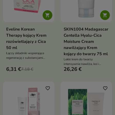


Eveline Korean
SKIN1004 Madagascar
Therapy kojący Krem
Centella Hyalu-Cica
rozświetlający z Cica
Moisture Cream
50 ml
nawilżający Krem
Łączy składniki wspierające
kojący do twarzy 75 ml
regenerację z substancjami
Lekki krem do twarzy
rozświetlającymi
intensywnie nawilża, koi i
6,31 €
26,26 €
7,18 €
wspiera regenerację skóry
suchej, wrażliwej oraz
podrażnionej. Formuła z 50%
ekstraktu z wąkroty azjatyckiej,
kwasem hialuronowym,
favorite_border
favorite_border
niacynamidem i hydrolizowanym
kolagenem wzmacnia barierę
hydrolipidową i pozostawia
satynowe wykończenie