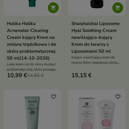


Holika Holika
Shaishaishai Liposome
Acnenator Clearing
Hyal Soothing Cream
Cream kojący Krem na
nawilżająco-kojący
zmiany trądzikowe i do
Krem do twarzy z
skóry problematycznej
Liposomami 50 ml
50 ml(14-10-2026)
Kojąco-nawilżający krem do
twarzy, który regeneruje skórę,
Lekki krem-żel do skóry tłustej i
wzmacnia jej barierę
problematycznej, który pomaga
hydrolipidową i zapewnia
10,99 €
15,15 €
regulować sebum, wspiera
14,65 €
długotrwały komfort
redukcję niedoskonałości i koi
podrażnioną skórę
favorite_border
favorite_border