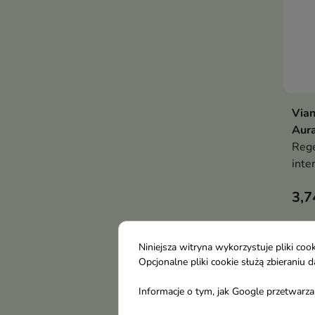
Vian
Aur
Rege
inte
wspi
3,7
ochr
pozo
gład
zmy
Niniejsza witryna wykorzystuje pliki c
Opcjonalne pliki cookie służą zbierani
Informacje o tym, jak Google przetwarza 