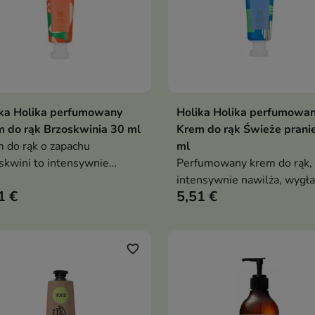
ika Holika perfumowany
Holika Holika perfumowa
Dodaj do koszyka
Dodaj do koszy


 do rąk Brzoskwinia 30 ml
Krem do rąk Świeże prani
 do rąk o zapachu
ml
skwini to intensywnie
Perfumowany krem do rąk, 
lżający krem, który
intensywnie nawilża, wygł
1 €
5,51 €
adza, odżywia i pozostawia
skórę dłoni i pozostawia
ie miękkie oraz przyjemnie
przyjemny, świeży zapach
nące
favorite_border