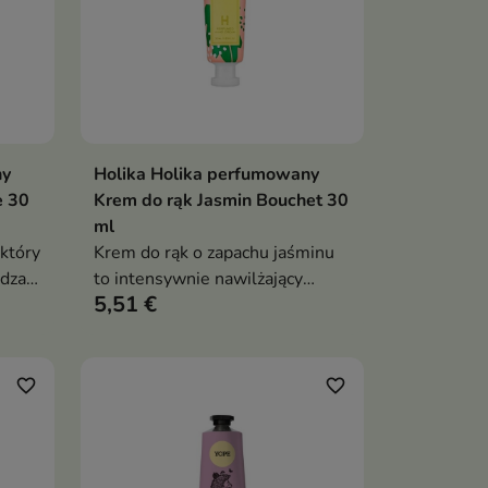
ny
Holika Holika perfumowany
ka
Dodaj do koszyka

e 30
Krem do rąk Jasmin Bouchet 30
ml
który
Krem do rąk o zapachu jaśminu
adza
to intensywnie nawilżający
5,51 €
krem, który wygładza, odżywia i
chroni skórę dłoni przed
przesuszeniem
favorite_border
favorite_border