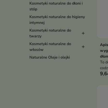
Kosmetyki naturalne do dłoni i
stóp
Kosmetyki naturalne do higieny
intymnej
Kosmetyki naturalne do
twarzy
Kosmetyki naturalne do
Apis
włosów
wygł
dłon
Naturalne Oleje i olejki
To d
codz
9,6
ciał
skut
dług