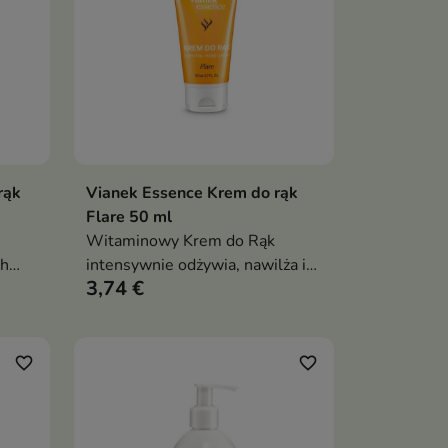
rąk
Vianek Essence Krem do rąk
ka
Dodaj do koszyka

Flare 50 ml
Witaminowy Krem do Rąk
ch
intensywnie odżywia, nawilża i
3,74 €
az
regeneruje skórę dłoni,
wspierając jej naturalną barierę
ochronną oraz pozostawiając
energetyzujący zapach cytrusów,
favorite_border
favorite_border
ziół i nut drzewnych