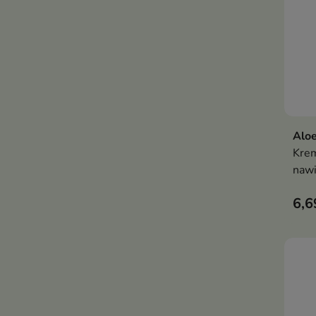
Aloe
Krem
nawi
such
6,6
dłon
bari
zape
komf