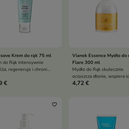
sove Krem do rąk 75 ml
Vianek Essence Mydło do 
Dodaj do koszyka
Dodaj do koszy


 do Rąk intensywnie
Flare 300 ml
lża, regeneruje i chroni
Mydło do Rąk skutecznie
ą oraz podrażnioną skórę
oczyszcza dłonie, wspiera i
9 €
4,72 €
i, wspierając odbudowę
nawilżenie i regenerację or
ery hydrolipidowej i
pozostawia energetyzujący
wniając długotrwały
zapach cytrusów, ziół i
ort
subtelnych nut drzewnych
favorite_border