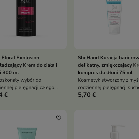
 Floral Explosion
SheHand Kuracja bariero
Dodaj do koszyka
Dodaj do koszy


adzający Krem do ciała i
delikatny, zmiękczajacy K
i 300 ml
kompres do dłoni 75 ml
oskonały wybór do
Kosmetyk stworzony z myś
iennej pielęgnacji całego
codziennej pielęgnacji suche
4 €
5,70 €
a i dłoni dla osób, które cenią
szorstkiej i wymagającej sk
eczne działanie oraz
rąk.
otrwały, elegancki zapach.
favorite_border