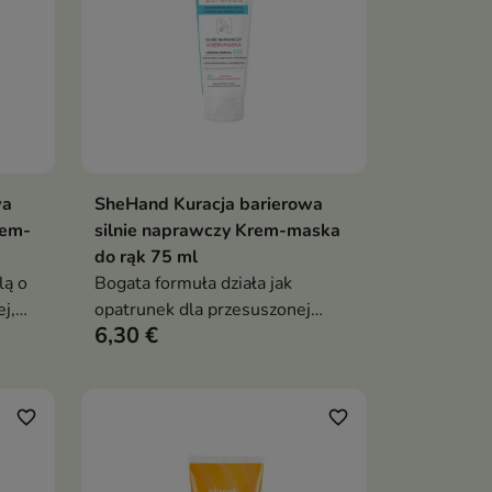
wa
SheHand Kuracja barierowa
ka
Dodaj do koszyka

rem-
silnie naprawczy Krem-maska
do rąk 75 ml
lą o
Bogata formuła działa jak
j,
opatrunek dla przesuszonej
6,30 €
óry
skóry – pomaga odbudować
barierę ochronną
favorite_border
favorite_border