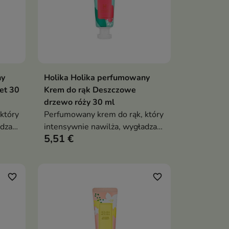
ny
Holika Holika perfumowany
ka
Dodaj do koszyka

et 30
Krem do rąk Deszczowe
drzewo róży 30 ml
który
Perfumowany krem do rąk, który
dza i
intensywnie nawilża, wygładza
5,51 €
oraz
skórę dłoni i pozostawia
subtelny, elegancki zapach
favorite_border
favorite_border