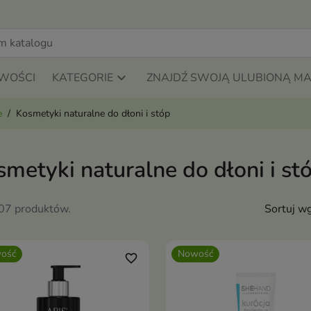
WOŚCI
KATEGORIE
ZNAJDŹ SWOJĄ ULUBIONĄ M
e
Kosmetyki naturalne do dłoni i stóp
metyki naturalne do dłoni i st
107 produktów.
Sortuj wg
ość
Nowość
favorite_border