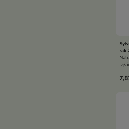
Sylv
rąk 
Natu
rąk 
odży
7,8
such
znis
przy
komf