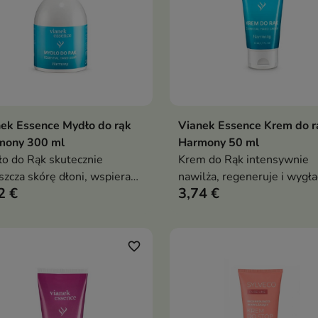
ek Essence Mydło do rąk
Vianek Essence Krem do r
Dodaj do koszyka
Dodaj do koszy


mony 300 ml
Harmony 50 ml
o do Rąk skutecznie
Krem do Rąk intensywnie
szcza skórę dłoni, wspiera
nawilża, regeneruje i wygł
2 €
3,74 €
nawilżenie i ochronę przed
skórę dłoni, pomagając
suszeniem oraz pozostawia
przywrócić jej miękkość,
elny zapach cytrusów,
elastyczność oraz codzienn
ych kwiatów i wanilii
komfort bez pozostawiania
favorite_border
tłustej warstwy