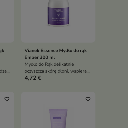
ąk
Vianek Essence Mydło do rąk
ka
Dodaj do koszyka

Ember 300 ml
Mydło do Rąk delikatnie
adza
oczyszcza skórę dłoni, wspiera
4,72 €
jej nawilżenie i regenerację oraz
pozostawia subtelny, ciepły
y
zapach inspirowany kokosem,
cytrusami i białymi kwiatami
favorite_border
favorite_border