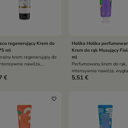
eco regenerujący Krem do
Holika Holika perfumowa
Dodaj do koszyka
Dodaj do koszy


75 ml
Krem do rąk Musujący Fiol
ralny krem regenerujący do
ml
intensywnie nawilża,
Perfumowany krem do rąk, 
wia i wspiera regenerację
intensywnie nawilża, wygła
7 €
5,51 €
ej, popękanej oraz
pozostawia dłonie miękkie 
zczonej skóry dłoni,
subtelnie pachnące
wracając jej miękkość i
ort
favorite_border