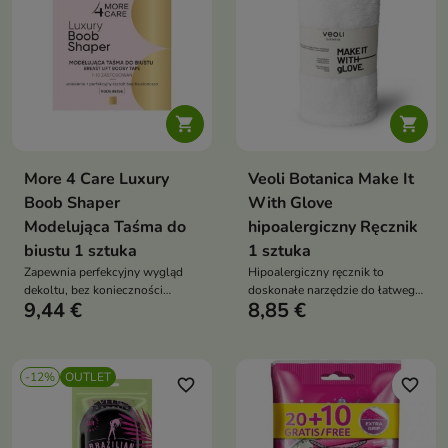


More 4 Care Luxury
Veoli Botanica Make It
Boob Shaper
With Glove
Modelująca Taśma do
hipoalergiczny Ręcznik
biustu 1 sztuka
1 sztuka
Zapewnia perfekcyjny wygląd
Hipoalergiczny ręcznik to
dekoltu, bez konieczności
doskonałe narzędzie do łatwego
9,44 €
8,85 €
noszenia biustonosza
usuwania pozostałości makijażu
i zanieczyszczeń
-12%
OUTLET
favorite_border
favorite_border