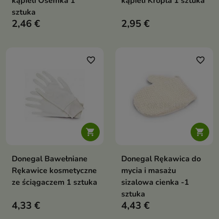
kąpieli Ósemka 1
kąpieli Kropla 1 sztuka
sztuka
2,46 €
2,95 €
favorite_border
favorite_border


Donegal Bawełniane
Donegal Rękawica do
Rękawice kosmetyczne
mycia i masażu
ze ściągaczem 1 sztuka
sizalowa cienka -1
sztuka
4,33 €
4,43 €