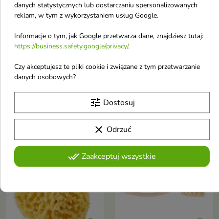
danych statystycznych lub dostarczaniu spersonalizowanych
reklam, w tym z wykorzystaniem usług Google.


Informacje o tym, jak Google przetwarza dane, znajdziesz tutaj:
HHUUMM Szczotka do
HHUUMM naturalna
https://business.safety.google/privacy/
.
masażu ciała na sucho
Gąbka 01F Brązowa 1
wersja przedłużona
sztuka
Czy akceptujesz te pliki cookie i związane z tym przetwarzanie
danych osobowych?
no.5 włókno Tampico 1
Gąbka morska to całkowicie
naturalny produkt
sztuka
Pomoże Ci wykonać naprawdę
tune
Dostosuj
dokładny masaż całego ciała
15,15 €
22,03 €
clear
Odrzuć
done_all
favorite_border
favorite_border
Zaakceptuj wszystkie