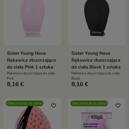
Sister Young Nova
Sister Young Nova
Rękawica złuszczająca
Rękawica złuszczająca
do ciała Pink 1 sztuka
do ciała Black 1 sztuka
Rękawica złuszczająca do ciała
Rękawica złuszczająca do ciała
Pink
Black
8,16 €
8,16 €
Obecnie brak na stanie
Obecnie brak na stanie
favorite_border
favorite_border