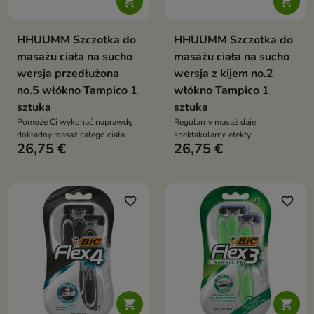


HHUUMM Szczotka do
HHUUMM Szczotka do
masażu ciała na sucho
masażu ciała na sucho
wersja przedłużona
wersja z kijem no.2
no.5 włókno Tampico 1
włókno Tampico 1
sztuka
sztuka
Pomoże Ci wykonać naprawdę
Regularny masaż daje
dokładny masaż całego ciała
spektakularne efekty
26,75 €
26,75 €
favorite_border
favorite_border

