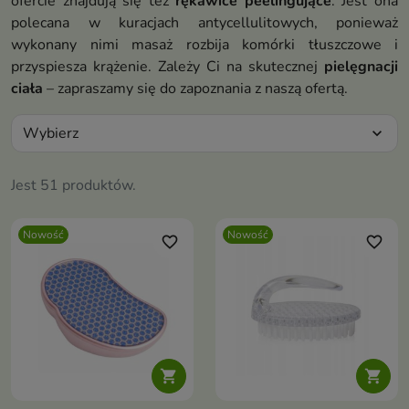
ofercie znajdują się też
rękawice peelingujące
. Jest ona
polecana w kuracjach antycellulitowych, ponieważ
wykonany nimi masaż rozbija komórki tłuszczowe i
przyspiesza krążenie. Zależy Ci na skutecznej
pielęgnacji
ciała
– zapraszamy się do zapoznania z naszą ofertą.
Wybierz
expand_more
Jest 51 produktów.
Nowość
Nowość
favorite_border
favorite_border

