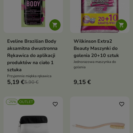


Eveline Brazilian Body
Wilkinson Extra2
aksamitna dwustronna
Beauty Maszynki do
Rękawica do aplikacji
golenia 20+10 sztuk
produktów na ciało 1
Jednorazowa maszynka do
golenia
sztuka
Przyjemnie miękka rękawica
5,19 €
9,15 €
5,90 €
-25%
OUTLET
favorite_border
favorite_border