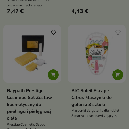
Nowoczesne akcesorium do
skuteczne narzędzie do
usuwania niechcianego
usuwania zrogowaciałego
7,47 €
4,43 €
owłosienia, które wykorzystuje
naskórka. Zapewnia precyzyjne
technologię mikrokryształów do
działanie, wygodę użytkowania i
delikatnego ścierania włosków z
higieniczną pielęgnację stóp
powierzchni skóry.
favorite_border
favorite_border


Raypath Prestige
BIC Soleil Escape
Cosmetic Set Zestaw
Citrus Maszynki do
kosmetyczny do
golenia 3 sztuki
peelingu i pielęgnacji
Maszynki do golenia dla kobiet –
3 ostrza, pasek nawilżający z
ciała
aloesem i witaminą E, delikatne
Prestige Cosmetic Set od
dla skóry, cytrusowy zapach, 3