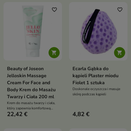
favorite_border
favorite_border


Beauty of Joseon
Ecarla Gąbka do
Jelloskin Massage
kąpieli Plaster miodu
Cream For Face and
Fiolet 1 sztuka
Body Krem do Masażu
Doskonale oczyszcza i masuje
skórę podczas kąpieli
Twarzy i Ciała 200 ml
Krem do masażu twarzy i ciała,
który zapewnia komfortową
22,42 €
4,82 €
pielęgnację, nawilżenie oraz
regenerację skóry