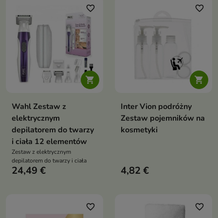
favorite_border
favorite_border


Wahl Zestaw z
Inter Vion podróżny
elektrycznym
Zestaw pojemników na
depilatorem do twarzy
kosmetyki
i ciała 12 elementów
Zestaw z elektrycznym
depilatorem do twarzy i ciała
24,49 €
4,82 €
favorite_border
favorite_border