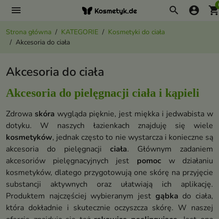
menu
search
account_circle
shopping_ca
Strona główna
KATEGORIE
Kosmetyki do ciała
Akcesoria do ciała
Akcesoria do ciała
Akcesoria do pielęgnacji ciała i kąpieli
Zdrowa
skóra
wygląda pięknie, jest miękka i jedwabista w
dotyku. W naszych łazienkach znajduję się wiele
kosmetyków
, jednak często to nie wystarcza i konieczne są
akcesoria do pielęgnacji
ciała
. Głównym zadaniem
akcesoriów pielęgnacyjnych jest
pomoc
w działaniu
kosmetyków, dlatego przygotowują one skórę na przyjęcie
substancji aktywnych oraz ułatwiają ich aplikację.
Produktem najczęściej wybieranym jest
gąbka
do ciała,
która dokładnie i skutecznie oczyszcza skórę. W naszej