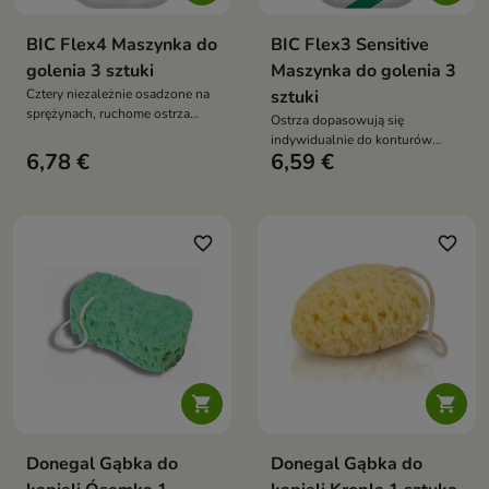
BIC Flex4 Maszynka do
BIC Flex3 Sensitive
golenia 3 sztuki
Maszynka do golenia 3
Cztery niezależnie osadzone na
sztuki
sprężynach, ruchome ostrza
Ostrza dopasowują się
gwarantują optymalne
indywidualnie do konturów
przyleganie do skóry
6,78 €
6,59 €
twarzy
favorite_border
favorite_border


Donegal Gąbka do
Donegal Gąbka do