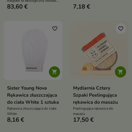
Raypath to ekologiczny zestaw
sztuki w opakowaniu
83,60 €
7,18 €
kosmetyczny, który pozwala
kompleksowo oczyścić i
pielęgnować skórę całego ciała
– wyłącznie przy użyciu wody.
Face Glove, peelingujące
favorite_border
favorite_border
rękawice oraz krem Golden Ray
zapewniają skuteczne
oczyszczanie, wygładzenie i
odżywienie skóry bez
detergentów i środków
drażniących


Sister Young Nova
Mydlarnia Cztery
Rękawica złuszczająca
Szpaki Peelingująca
do ciała White 1 sztuka
rękawica do masażu
Rękawica złuszczająca do ciała
Peelingująca rękawica do
White
masażu
8,16 €
17,50 €