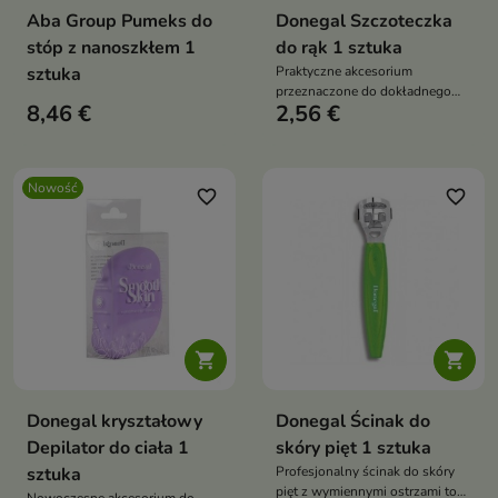
Aba Group Pumeks do
Donegal Szczoteczka
stóp z nanoszkłem 1
do rąk 1 sztuka
sztuka
Praktyczne akcesorium
przeznaczone do dokładnego
8,46 €
2,56 €
oczyszczania dłoni i paznokci
Nowość
favorite_border
favorite_border


Donegal kryształowy
Donegal Ścinak do
Depilator do ciała 1
skóry pięt 1 sztuka
sztuka
Profesjonalny ścinak do skóry
pięt z wymiennymi ostrzami to