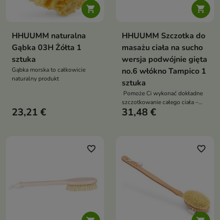


HHUUMM naturalna
HHUUMM Szczotka do
Gąbka 03H Żółta 1
masażu ciała na sucho
sztuka
wersja podwójnie gięta
Gąbka morska to całkowicie
no.6 włókno Tampico 1
naturalny produkt
sztuka
Pomoże Ci wykonać dokładne
szczotkowanie całego ciała –
23,21 €
31,48 €
także miejsc trudno dostępnych
favorite_border
favorite_border