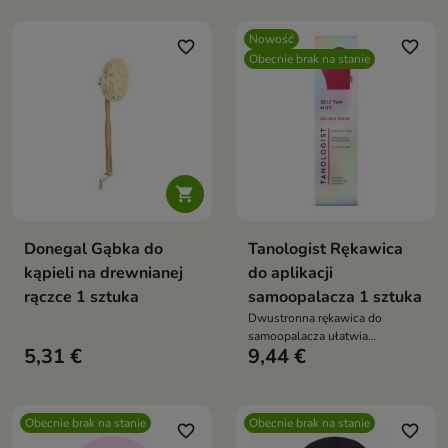
Nowość
favorite_border
favorite_border
Obecnie brak na stanie

Donegal Gąbka do
Tanologist Rękawica
kąpieli na drewnianej
do aplikacji
rączce 1 sztuka
samoopalacza 1 sztuka
Dwustronna rękawica do
samoopalacza ułatwia
5,31 €
9,44 €
równomierną aplikację produktu
i pomaga uzyskać efekt
opalenizny bez smug
Obecnie brak na stanie
Obecnie brak na stanie
favorite_border
favorite_border