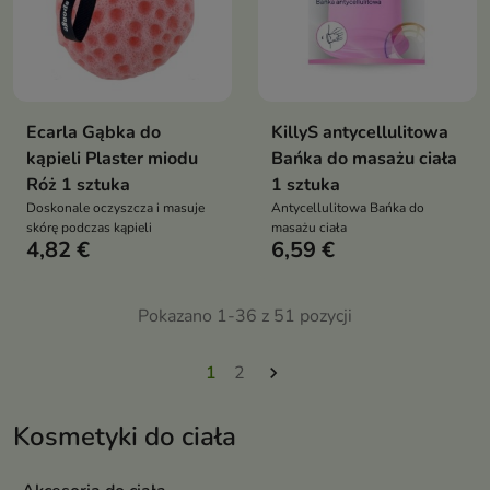
Ecarla Gąbka do
KillyS antycellulitowa
kąpieli Plaster miodu
Bańka do masażu ciała
Róż 1 sztuka
1 sztuka
Doskonale oczyszcza i masuje
Antycellulitowa Bańka do
skórę podczas kąpieli
masażu ciała
4,82 €
6,59 €
Pokazano 1-36 z 51 pozycji
1
2

Kosmetyki do ciała