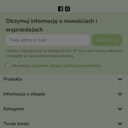
Otrzymuj informację o nowościach i
wyprzedażach
Możesz zrezygnować w każdej chwili. W tym celu należy odnaleźć
szczegóły w naszej informacji prawnej.
Akceptuję
regulamin sklepu
i
politykę prywatności
.
keyboard_arrow_down
Produkty
keyboard_arrow_down
Informacja o sklepie
keyboard_arrow_down
Kategorie
keyboard_arrow_down
Twoje konto