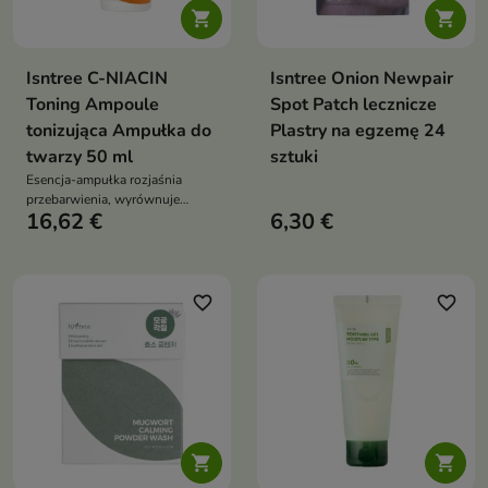


Isntree C-NIACIN
Isntree Onion Newpair
Toning Ampoule
Spot Patch lecznicze
tonizująca Ampułka do
Plastry na egzemę 24
twarzy 50 ml
sztuki
Esencja-ampułka rozjaśnia
przebarwienia, wyrównuje
16,62 €
6,30 €
koloryt, nawilża (HA, beta-
glukan) i koi pantenolem
favorite_border
favorite_border

