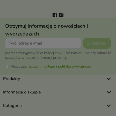
Otrzymuj informację o nowościach i
wyprzedażach
Możesz zrezygnować w każdej chwili. W tym celu należy odnaleźć
szczegóły w naszej informacji prawnej.
Akceptuję
regulamin sklepu
i
politykę prywatności
.
keyboard_arrow_down
Produkty
keyboard_arrow_down
Informacja o sklepie
keyboard_arrow_down
Kategorie