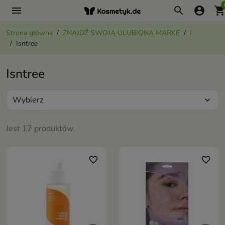
menu
search
account_circle
shopping_ca
Strona główna
ZNAJDŹ SWOJĄ ULUBIONĄ MARKĘ
I
Isntree
Isntree
Wybierz
expand_more
Jest 17 produktów.
favorite_border
favorite_border