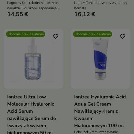
Łagodny tonik, który skutecznie
Kojący Tonik do twarzy z zieloną
nawilża i koi skórę, zapewniając
herbatą
14,55 €
16,12 €
jej odświeżenie i komfort
Obecnie brak na stanie
Obecnie brak na stanie
favorite_border
favorite_border
Isntree Ultra Low
Isntree Hyaluronic Acid
Molecular Hyaluronic
Aqua Gel Cream
Acid Serum
Nawilżający Krem z
nawilżające Serum do
Kwasem
twarzy z kwasem
Hialuronowym 100 ml
hialuronowym 50 ml
Lekki żel-krem intensywnie