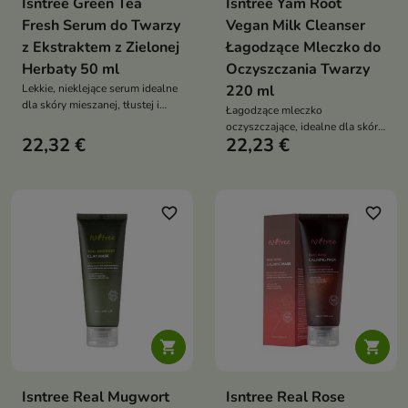
Isntree Green Tea
Isntree Yam Root
Fresh Serum do Twarzy
Vegan Milk Cleanser
z Ekstraktem z Zielonej
Łagodzące Mleczko do
Herbaty 50 ml
Oczyszczania Twarzy
Lekkie, nieklejące serum idealne
220 ml
dla skóry mieszanej, tłustej i
Łagodzące mleczko
problematycznej
oczyszczające, idealne dla skóry
22,32 €
22,23 €
wymagającej delikatnego, a
zarazem skutecznego
oczyszczenia
favorite_border
favorite_border


Isntree Real Mugwort
Isntree Real Rose