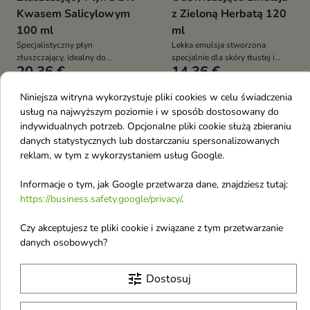
Kwasem Salicylowym
z Zieloną Herbatą 120
100 ml
ml
Specjalistyczny płyn
Lekka emulsja stworzona
złuszczający, idealny do
specjalnie dla skóry tłustej i
20,36 €
14,36 €
codziennej pielęgnacji skóry z
problematycznej, która
problemami takimi jak
potrzebuje nawilżenia oraz
rozszerzone pory,
wsparcia w walce z
Niniejsza witryna wykorzystuje pliki cookies w celu świadczenia
przetłuszczanie czy
niedoskonałościami
usług na najwyższym poziomie i w sposób dostosowany do
przebarwienia
favorite_border
favorite_border
indywidualnych potrzeb. Opcjonalne pliki cookie służą zbieraniu
danych statystycznych lub dostarczaniu spersonalizowanych
reklam, w tym z wykorzystaniem usług Google.
Informacje o tym, jak Google przetwarza dane, znajdziesz tutaj:
https://business.safety.google/privacy/
.


Czy akceptujesz te pliki cookie i związane z tym przetwarzanie
danych osobowych?
Isntree Hyaluronic Acid
Isntree Hyaluronic Acid
tune
Dostosuj
Water Essence
Water Sleeping Mask
Nawilżająca Esencja z
Nawilżająca Maska do