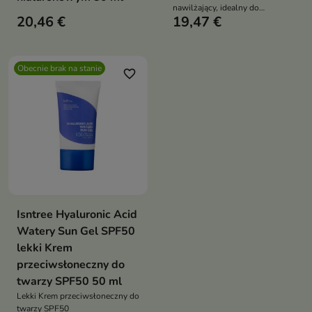
nawilżający, idealny do
20,46 €
19,47 €
codziennej pielęgnacji każdego
typu skóry
Obecnie brak na stanie
favorite_border
Isntree Hyaluronic Acid
Watery Sun Gel SPF50
lekki Krem
przeciwsłoneczny do
twarzy SPF50 50 ml
Lekki Krem przeciwsłoneczny do
twarzy SPF50