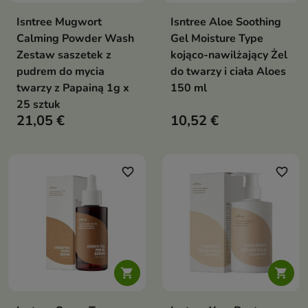
Isntree Mugwort
Isntree Aloe Soothing
Calming Powder Wash
Gel Moisture Type
Zestaw saszetek z
kojąco-nawilżający Żel
pudrem do mycia
do twarzy i ciała Aloes
twarzy z Papainą 1g x
150 ml
25 sztuk
21,05 €
10,52 €
favorite_border
favorite_border

