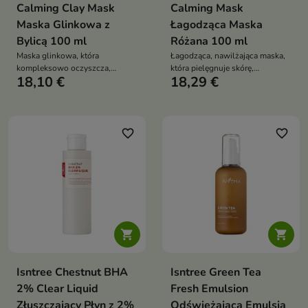
Calming Clay Mask
Calming Mask
Maska Glinkowa z
Łagodząca Maska
Bylicą 100 ml
Różana 100 ml
Maska glinkowa, która
Łagodząca, nawilżająca maska,
kompleksowo oczyszcza,
która pielęgnuje skórę,
18,10 €
18,29 €
detoksykuje i odświeża skórę
zapewniając jej ukojenie i
twarzy
promienny wygląd
favorite_border
favorite_border


Isntree Chestnut BHA
Isntree Green Tea
2% Clear Liquid
Fresh Emulsion
Złuszczający Płyn z 2%
Odświeżająca Emulsja