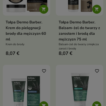


Tołpa Dermo Barber.
Tołpa Dermo Barber.
Krem do pielęgnacji
Balsam-żel do twarzy z
brody dla mężczyzn 60
zarostem i brodą dla
ml
mężczyzn 75 ml
Krem do brody
Balsam-żel do twarzy zmiękcza
zarost i brodę
8,07 €
8,07 €
favorite_border
favorite_border

