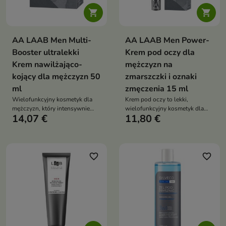


AA LAAB Men Multi-
AA LAAB Men Power-
Booster ultralekki
Krem pod oczy dla
Krem nawilżająco-
mężczyzn na
kojący dla mężczyzn 50
zmarszczki i oznaki
ml
zmęczenia 15 ml
Wielofunkcyjny kosmetyk dla
Krem pod oczy to lekki,
mężczyzn, który intensywnie
wielofunkcyjny kosmetyk dla
14,07 €
11,80 €
nawilża, matuje i poprawia
mężczyzn, który redukuje oznaki
kondycję skóry. Redukuje
zmęczenia, wygładza zmarszczki
niedoskonałości, wygładza i
i nawilża delikatną skórę wokół
wspiera naturalną równowagę
oczu
skóry już od pierwszego użycia
favorite_border
favorite_border