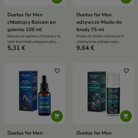
Duetus for Men
Duetus for Men
chłodzący Balsam po
odżywcze Masło do
goleniu 100 ml
brody 75 ml
Balsam po goleniu chłodzący to
Masło do brody odżywcze to
lekki kosmetyk pielęgnacyjny,
intensywnie pielęgnujący
5,31 €
9,64 €
który skutecznie łagodzi
kosmetyk do zarostu, który
podrażnienia, nawilża i odżywia
regeneruje, wygładza i głęboko
skórę po goleniu
nawilża brodę. Dzięki
połączeniu naturalnych maseł,
olejów i wosków zmiękcza
favorite_border
favorite_border
zarost, zapobiega jego puszeniu
się oraz ułatwia stylizację


Duetus for Men
Duetus for Men