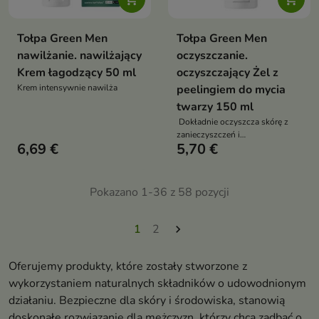
Tołpa Green Men
Tołpa Green Men
nawilżanie. nawilżający
oczyszczanie.
Krem łagodzący 50 ml
oczyszczający Żel z
Krem intensywnie nawilża
peelingiem do mycia
twarzy 150 ml
Dokładnie oczyszcza skórę z
zanieczyszczeń i
6,69 €
5,70 €
zrogowaciałego naskórka
Pokazano 1-36 z 58 pozycji
1
2

Oferujemy produkty, które zostały stworzone z
wykorzystaniem naturalnych składników o udowodnionym
działaniu. Bezpieczne dla skóry i środowiska, stanowią
doskonałe rozwiązanie dla mężczyzn, którzy chcą zadbać o