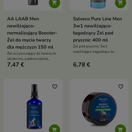


AA LAAB Men
Sylveco Pure Line Men
nawilżająco-
3w1 nawilżająco-
normalizujący Booster-
łagodzący Żel pod
Żel do mycia twarzy
prysznic 400 ml
dla mężczyzn 150 ml
Żel pod prysznic 3w1
nawilżająco-łagodzący to
Żel oczyszczający do twarzy to
uniwersalny kosmetyk
skuteczny, a jednocześnie
przeznaczony do mycia ciała,
7,47 €
6,78 €
łagodny kosmetyk dla
twarzy i włosów. Łączy
mężczyzn, który oczyszcza,
skuteczne oczyszczanie z
nawilża i reguluje wydzielanie
działaniem nawilżającym i
sebum, pozostawiając skórę
łagodzącym
świeżą i komfortową
favorite_border
favorite_border

