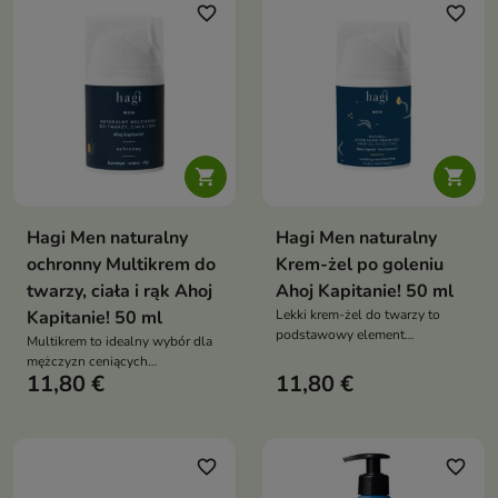
włosy
favorite_border
favorite_border


Hagi Men naturalny
Hagi Men naturalny
ochronny Multikrem do
Krem-żel po goleniu
twarzy, ciała i rąk Ahoj
Ahoj Kapitanie! 50 ml
Kapitanie! 50 ml
Lekki krem-żel do twarzy to
podstawowy element
Multikrem to idealny wybór dla
codziennej męskiej pielęgnacji
mężczyzn ceniących
11,80 €
11,80 €
funkcjonalność i prostotę w
codziennej pielęgnacji
favorite_border
favorite_border