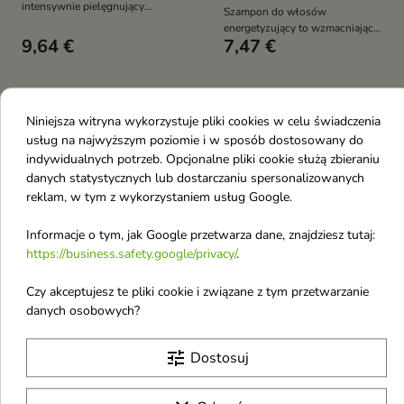
intensywnie pielęgnujący
Szampon do włosów
kosmetyk do zarostu, który
energetyzujący to wzmacniający
nawilża, regeneruje i zmiękcza
9,64 €
7,47 €
szampon dla mężczyzn, który
brodę, nadając jej zdrowy
skutecznie oczyszcza włosy i
wygląd oraz naturalny połysk
skórę głowy, jednocześnie
pobudzając cebulki włosów i
wspierając ich naturalny wzrost.
favorite_border
favorite_border
Niniejsza witryna wykorzystuje pliki cookies w celu świadczenia
Dzięki zawartości kofeiny,
usług na najwyższym poziomie i w sposób dostosowany do
tauryny i pantenolu poprawia
indywidualnych potrzeb. Opcjonalne pliki cookie służą zbieraniu
kondycję włosów, zapewniając
im energię, świeżość oraz
danych statystycznych lub dostarczaniu spersonalizowanych
zdrowy wygląd
reklam, w tym z wykorzystaniem usług Google.
Informacje o tym, jak Google przetwarza dane, znajdziesz tutaj:


https://business.safety.google/privacy/
.
Czy akceptujesz te pliki cookie i związane z tym przetwarzanie
Duetus for Men
Duetus for Men 3w1
danych osobowych?
odżywczy Szampon do
Żel pod prysznic do
włosów 300 ml
ciała, twarzy i włosów
tune
Dostosuj
Szampon do włosów odżywczy
300 ml
to wzmacniający szampon dla
Żel pod prysznic 3w1 to
mężczyzn, który skutecznie
uniwersalny kosmetyk do