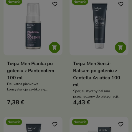
Nowość
Nowość
favorite_border
favorite_border


Tołpa Men Pianka po
Tołpa Men Sensi-
goleniu z Pantenolem
Balsam po goleniu z
100 ml
Centella Asiatica 100
Delikatna piankowa
ml
konsystencja szybko się
Specjalistyczny balsam
wchłania, pomaga złagodzić
przeznaczony do pielęgnacji
podrażnienia oraz zmniejszyć
7,38 €
4,43 €
męskiej skóry po goleniu,
uczucie pieczenia i napięcia
szczególnie wrażliwej i skłonnej
skóry
do podrażnień.
Nowość
Nowość
favorite_border
favorite_border