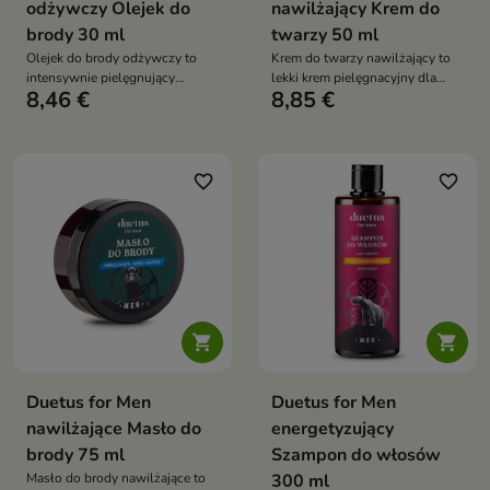
odżywczy Olejek do
nawilżający Krem do
brody 30 ml
twarzy 50 ml
Olejek do brody odżywczy to
Krem do twarzy nawilżający to
intensywnie pielęgnujący
lekki krem pielęgnacyjny dla
8,46 €
8,85 €
kosmetyk do zarostu, który
mężczyzn, który intensywnie
wzmacnia, regeneruje i zmiękcza
nawilża, odżywia i regeneruje
brodę, nadając jej zdrowy
skórę twarzy. Dzięki
wygląd oraz naturalny blask.
nowoczesnej formule z kwasem
Bogata kompozycja naturalnych
hialuronowym, ceramidami i
favorite_border
favorite_border
olejów odżywia włoski,
koenzymem Q10 wspiera
poprawia ich elastyczność i
naturalną barierę ochronną
pielęgnuje skórę pod zarostem
skóry, poprawia jej elastyczność
oraz pomaga zachować zdrowy,
świeży wygląd


Duetus for Men
Duetus for Men
nawilżające Masło do
energetyzujący
brody 75 ml
Szampon do włosów
Masło do brody nawilżające to
300 ml