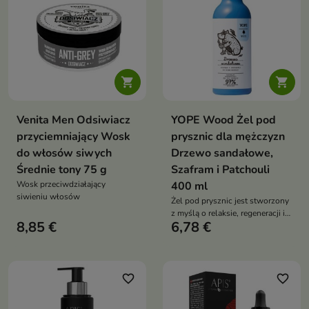


Venita Men Odsiwiacz
YOPE Wood Żel pod
przyciemniający Wosk
prysznic dla mężczyzn
do włosów siwych
Drzewo sandałowe,
Średnie tony 75 g
Szafram i Patchouli
Wosk przeciwdziałający
400 ml
siwieniu włosów
Żel pod prysznic jest stworzony
z myślą o relaksie, regeneracji i
8,85 €
6,78 €
nawilżeniu skóry
favorite_border
favorite_border