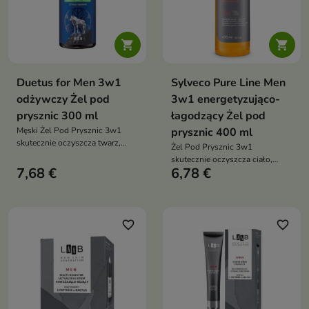


Duetus for Men 3w1
Sylveco Pure Line Men
odżywczy Żel pod
3w1 energetyzująco-
prysznic 300 ml
łagodzący Żel pod
Męski Żel Pod Prysznic 3w1
prysznic 400 ml
skutecznie oczyszcza twarz,
Żel Pod Prysznic 3w1
ciało i włosy, wspiera nawilżenie
skutecznie oczyszcza ciało,
skóry oraz pozostawia
7,68 €
6,78 €
twarz i włosy, zapewniając
długotrwałe uczucie świeżości
uczucie świeżości, energii oraz
dzięki energetyzującej
komfortu podczas codziennej
kompozycji zapachowej
pielęgnacji
inspirowanej męskimi perfumami
favorite_border
favorite_border