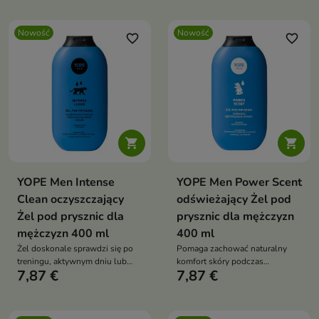
Nowość
Nowość
favorite_border
favorite_border


YOPE Men Intense
YOPE Men Power Scent
Clean oczyszczający
odświeżający Żel pod
Żel pod prysznic dla
prysznic dla mężczyzn
mężczyzn 400 ml
400 ml
Żel doskonale sprawdzi się po
Pomaga zachować naturalny
treningu, aktywnym dniu lub
komfort skóry podczas
7,87 €
7,87 €
jako element codziennej rutyny
codziennego mycia.
pielęgnacyjnej.