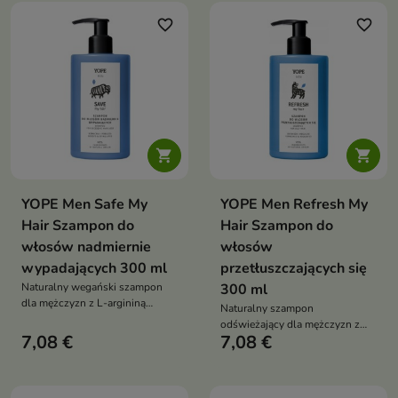
favorite_border
favorite_border


YOPE Men Safe My
YOPE Men Refresh My
Hair Szampon do
Hair Szampon do
włosów nadmiernie
włosów
wypadających 300 ml
przetłuszczających się
Naturalny wegański szampon
300 ml
dla mężczyzn z L-argininą
Naturalny szampon
guaraną żeń-szeniem i palmą
odświeżający dla mężczyzn z
sabałową który wzmacnia włosy
7,08 €
7,08 €
chmielem kwasem
i ogranicza wypadanie
bursztynowym i kompleksem
octowym który oczyszcza
reguluje sebum i wzmacnia