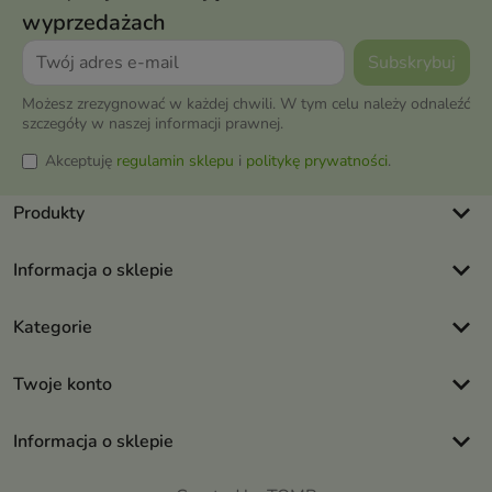
wyprzedażach
Możesz zrezygnować w każdej chwili. W tym celu należy odnaleźć
szczegóły w naszej informacji prawnej.
Akceptuję
regulamin sklepu
i
politykę prywatności
.
keyboard_arrow_down
Produkty
keyboard_arrow_down
Informacja o sklepie
keyboard_arrow_down
Kategorie
keyboard_arrow_down
Twoje konto
keyboard_arrow_down
Informacja o sklepie