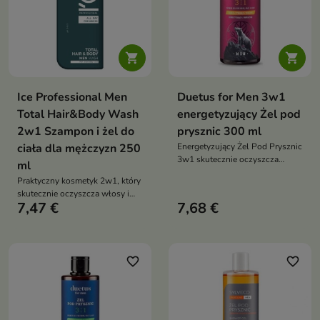


Ice Professional Men
Duetus for Men 3w1
Total Hair&Body Wash
energetyzujący Żel pod
2w1 Szampon i żel do
prysznic 300 ml
ciała dla mężczyzn 250
Energetyzujący Żel Pod Prysznic
3w1 skutecznie oczyszcza
ml
twarz, ciało i włosy, wspiera
Praktyczny kosmetyk 2w1, który
nawilżenie skóry oraz zapewnia
skutecznie oczyszcza włosy i
długotrwałe uczucie świeżości
7,47 €
7,68 €
skórę ciała podczas codziennej
dzięki połączeniu tauryny,
pielęgnacji.
kofeiny i naturalnych olejków
eterycznych
favorite_border
favorite_border