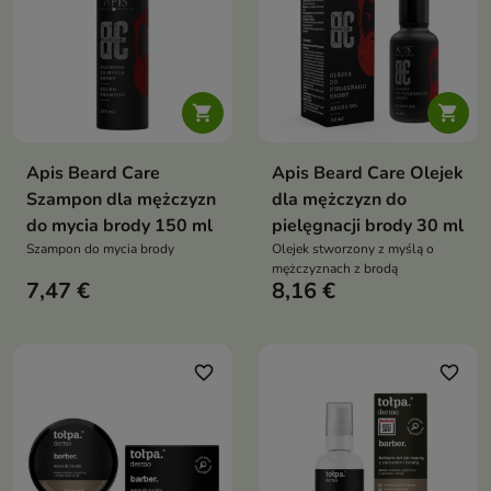


Apis Beard Care
Apis Beard Care Olejek
Szampon dla mężczyzn
dla mężczyzn do
do mycia brody 150 ml
pielęgnacji brody 30 ml
Szampon do mycia brody
Olejek stworzony z myślą o
mężczyznach z brodą
7,47 €
8,16 €
favorite_border
favorite_border