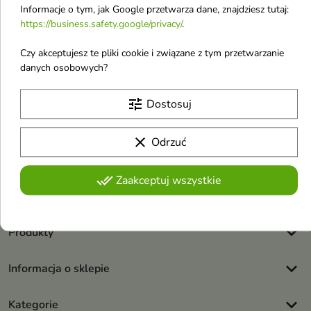
Informacje o tym, jak Google przetwarza dane, znajdziesz tutaj:
https://business.safety.google/privacy/
.
Czy akceptujesz te pliki cookie i związane z tym przetwarzanie
danych osobowych?
Otrzymuj informację o nowościach i
tune
Dostosuj
wyprzedażach
clear
Odrzuć
Możesz zrezygnować w każdej chwili. W tym celu należy odnaleźć
szczegóły w naszej informacji prawnej.
done_all
Zaakceptuj wszystkie
Akceptuję
regulamin sklepu
i
politykę prywatności
.
keyboard_arrow_down
Produkty
keyboard_arrow_down
Informacja o sklepie
keyboard_arrow_down
Kategorie