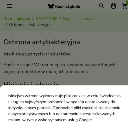
menu
search
account_circle
shopping_ca
Strona główna
KATEGORIE
Higienia i zdrowie
Ochrona antybakteryjna
Ochrona antybakteryjna
Brak dostępnych produktów.
Bądźcie czujni! W tym miejscu zostanie wyświetlonych
więcej produktów w miarę ich dodawania.
Higienia i zdrowie
Niniejsza witryna wykorzystuje pliki cookies w celu świadczenia
Artykuły higieniczne
usług na najwyższym poziomie i w sposób dostosowany do
indywidualnych potrzeb. Opcjonalne pliki cookie służą zbieraniu
Ochrona antybakteryjna
danych statystycznych lub dostarczaniu spersonalizowanych
Podpaski Tampony Wkładki
reklam, w tym z wykorzystaniem usług Google.