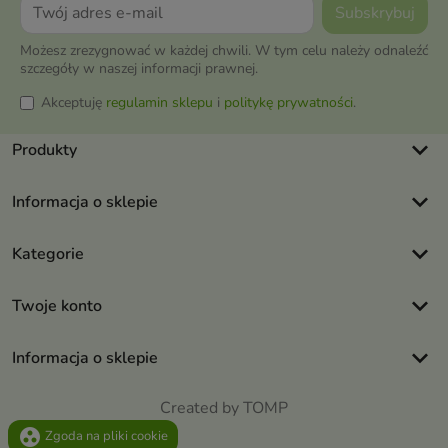
Możesz zrezygnować w każdej chwili. W tym celu należy odnaleźć
szczegóły w naszej informacji prawnej.
Akceptuję
regulamin sklepu
i
politykę prywatności
.
keyboard_arrow_down
Produkty
keyboard_arrow_down
Informacja o sklepie
keyboard_arrow_down
Kategorie
keyboard_arrow_down
Twoje konto
keyboard_arrow_down
Informacja o sklepie
Created by TOMP
group_work
Zgoda na pliki cookie