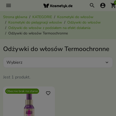
menu
search
account_circle
shopping_ca
Strona główna
KATEGORIE
Kosmetyki do włosów
Kosmetyki do pielęgnacji włosów
Odżywki do włosów
Odżywki do włosów z podziałem na efekt działania
Odżywki do włosów Termoochronne
Odżywki do włosów Termoochronne
Wybierz
expand_more
Jest 1 produkt.
Obecnie brak na stanie
favorite_border