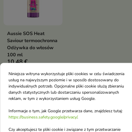
Aussie SOS Heat
Saviour termoochronna
Odżywka do włosów
100 ml
10,48 €
Niniejsza witryna wykorzystuje pliki cookies w celu świadczenia
Pokazano 1-1 z 1 pozycji
usług na najwyższym poziomie i w sposób dostosowany do
indywidualnych potrzeb. Opcjonalne pliki cookie służą zbieraniu
Odżywki do włosów z podziałem na
danych statystycznych lub dostarczaniu spersonalizowanych
efekt działania
reklam, w tym z wykorzystaniem usług Google.
Informacje o tym, jak Google przetwarza dane, znajdziesz tutaj:
Odżywki do włosów Nabłyszczające
https://business.safety.google/privacy/
.
Odżywki do włosów Nawilżające
Czy akceptujesz te pliki cookie i związane z tym przetwarzanie