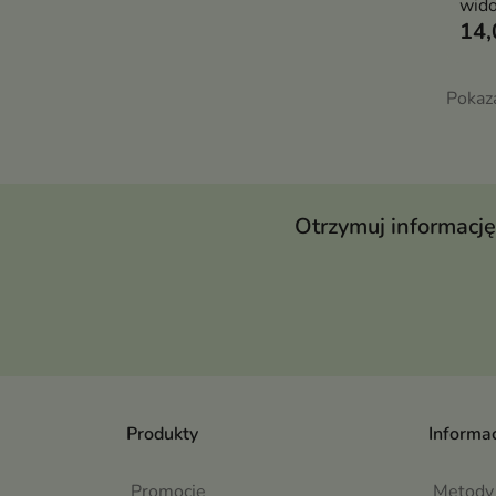
wido
14,
wyso
azja
hia
Pokaz
pept
popr
Otrzymuj informację
Produkty
Informac
Promocje
Metody 