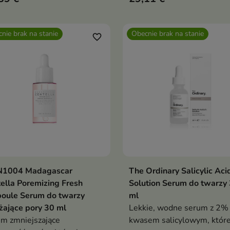
wnuje koloryt oraz wspiera
wiotkiej oraz z widocznymi
erę ochronną skóry
porami. Lekka wodno-żelo
nie brak na stanie
Obecnie brak na stanie
formuła z wodą kolagenow
favorite_border
963 ppm, niacynamidem,
elastyną, kompleksem
peptydów i 10 formami kw
hialuronowego pomaga uję
cerę i przywrócić jej blask
N1004 Madagascar
The Ordinary Salicylic Ac
Pokaż szczegóły
Pokaż szczegóły
ella Poremizing Fresh
Solution Serum do twarzy
oule Serum do twarzy
ml
ające pory 30 ml
Lekkie, wodne serum z 2%
m zmniejszające
kwasem salicylowym, któr