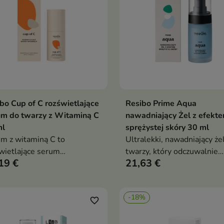
bo Cup of C rozświetlające
Resibo Prime Aqua
Dodaj do koszyka
Dodaj do koszy


m do twarzy z Witaminą C
nawadniający Żel z efekt
ml
sprężystej skóry 30 ml
m z witaminą C to
Ultralekki, nawadniający że
wietlające serum
twarzy, który odczuwalnie
19 €
21,63 €
oksydacyjne na dzień, które
nawilża, subtelnie napina i
era ochronę skóry przed
przywraca skórze naturalny
sem oksydacyjnym, pomaga
blask. Formuła z bioaktyw
-18%
adzić i ujędrnić cerę oraz
ekstraktem z mikroalgi,
favorite_border
awić jej koloryt
niskocząsteczkowym kwas
hialuronowym, tripeptydem