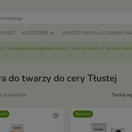
WOŚCI
KATEGORIE
ZNAJDŹ SWOJĄ ULUBIONĄ M
y
Kosmetyki do pielęgnacji twarzy
Sera do twarzy
Sera do twarzy
a do twarzy do cery Tłustej
15 produktów.
Sortuj wg
ość
Nowość
favorite_border