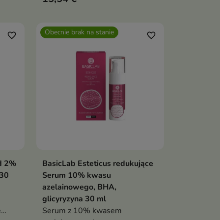
wa
Obecnie brak na stanie
ą 781
favorite_border
favorite_border
asu
drnić
id 2%
BasicLab Esteticus redukujące
Pokaż szczegóły
 30
Serum 10% kwasu
azelainowego, BHA,
glicyryzyna 30 ml
e
Serum z 10% kwasem