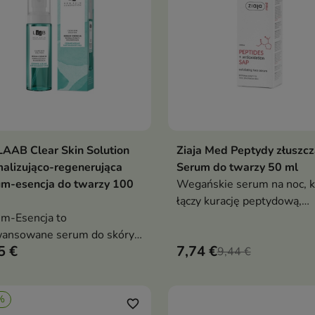
betainą, prebiotykami oraz
kompleksem oligosacharyd
protein z akacji wspiera
sprężystość, ukojenie i świ
wygląd skóry bez obciążeni
AAB Clear Skin Solution
Ziaja Med Peptydy złuszcz
Dodaj do koszyka
Dodaj do koszy


alizująco-regenerująca
Serum do twarzy 50 ml
um-esencja do twarzy 100
Wegańskie serum na noc, k
łączy kurację peptydową,
m-Esencja to
antyoksydacyjną pochodną
wansowane serum do skóry
witaminy C SAP oraz składn
5 €
7,74 €
zanej, tłustej i skłonnej do
złuszczające. Formuła z 1%
9,44 €
oskonałości. Formuła z
kwasu glikolowego, kwas
em azelainowym, betainą
laktobionowym, kwasem
%
cylanową, kwasem
hialuronowym i pantenole
favorite_border