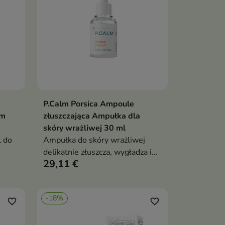
P.Calm Porsica Ampoule
ka
Dodaj do koszyka

em
złuszczająca Ampułka dla
skóry wrażliwej 30 ml
l do
Ampułka do skóry wrażliwej
delikatnie złuszcza, wygładza i
29,11 €
wspiera oczyszczanie porów.
Formuła z 76,38% ekstraktu z
nym
wąkroty azjatyckiej,
-18%
niacynamidem, retinolem,
favorite_border
favorite_border
em
papainą, bromelainą i kwasem
,
hialuronowym pomaga