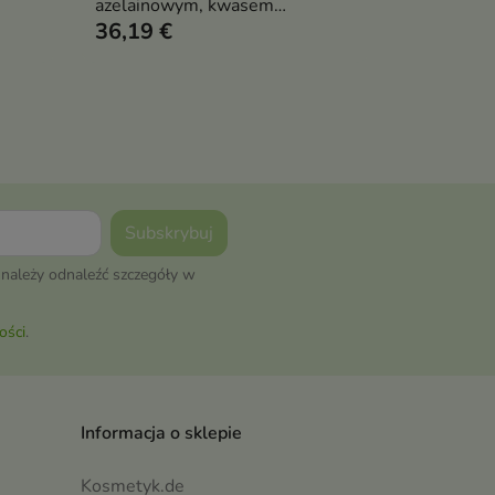
azelainowym, kwasem
36,19 €
salicylowym i składnikami
.
łagodzącymi, które redukuje
niedoskonałości,
ąco,
zaczerwienienia i przebarwienia,
ć i
jednocześnie wyrównując
koloryt i regulując sebum
należy odnaleźć szczegóły w
ości
.
Informacja o sklepie
Kosmetyk.de