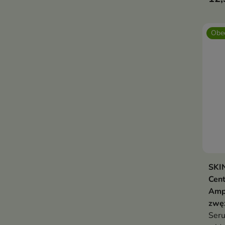
wyró
bari
Obec
SKI
Cent
Amp
zwęż
Seru