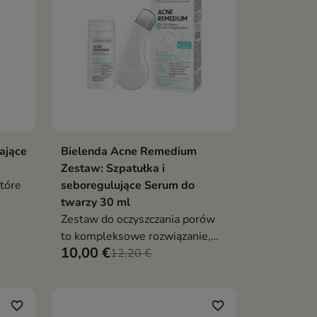
redukować zaskórniki oraz
ów i
poprawić teksturę skóry
eży
a
ające
Bielenda Acne Remedium
ka
Dodaj do koszyka

Zestaw: Szpatułka i
tóre
seboregulujące Serum do
twarzy 30 ml
Zestaw do oczyszczania porów
iki
to kompleksowe rozwiązanie,
10,00 €
które łączy mechaniczne
12,20 €
em
oczyszczanie z pielęgnacją
seboregulującą, pomagając
m
redukować zaskórniki i
favorite_border
favorite_border