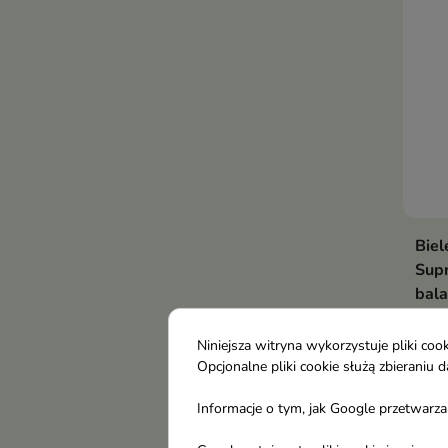
glik
wspi
skór
potr
zape
komf
Biel
Sup
bala
30 
Cera
Niniejsza witryna wykorzystuje pliki c
rege
Opcjonalne pliki cookie służą zbierani
17,
odbu
Informacje o tym, jak Google przetwarza 
hydr
nawi