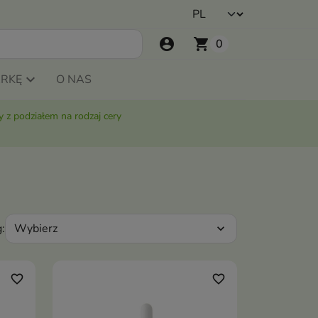
account_circle
shopping_cart
0
ARKĘ
O NAS
 z podziałem na rodzaj cery
Wybierz
:
expand_more
favorite_border
favorite_border