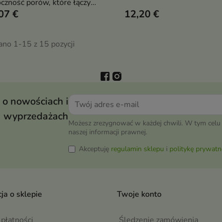
czność porów, które łączy
skutecznie oczyszcza pory,
07 €
12,20 €
kie stężenie wąkroty
redukuje niedoskonałości i
tyckiej z kwasem
wspiera walkę z trądzikiem
luronowym i kompleksem
Działa złuszczająco,
ano 1-15 z 15 pozycji
ydów. Nawilża, wygładza i
przeciwzapalnie i rozjaśniaj
awia elastyczność skóry
przywracając skórze czystoś
równowagę
 o nowościach i
wyprzedażach
Możesz zrezygnować w każdej chwili. W tym celu 
naszej informacji prawnej.
Akceptuję
regulamin sklepu
i
politykę prywatn
ja o sklepie
Twoje konto
płatności
Śledzenie zamówienia