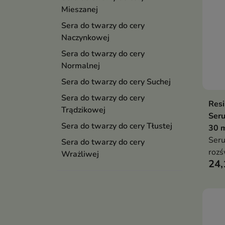
Mieszanej
Sera do twarzy do cery
Naczynkowej
Sera do twarzy do cery
Normalnej
Sera do twarzy do cery Suchej
Sera do twarzy do cery
Resi
Trądzikowej
Seru
Sera do twarzy do cery Tłustej
30 
Seru
Sera do twarzy do cery
rozś
Wrażliwej
24,
anty
wspi
stre
wygł
popr