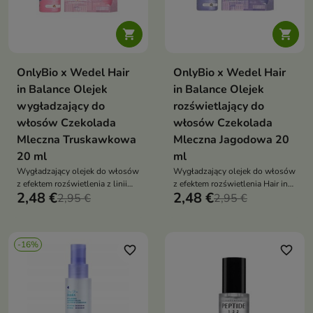


OnlyBio x Wedel Hair
OnlyBio x Wedel Hair
in Balance Olejek
in Balance Olejek
wygładzający do
rozświetlający do
włosów Czekolada
włosów Czekolada
Mleczna Truskawkowa
Mleczna Jagodowa 20
20 ml
ml
Wygładzający olejek do włosów
Wygładzający olejek do włosów
z efektem rozświetlenia z linii
z efektem rozświetlenia Hair in
2,48 €
2,48 €
Hair in Balance zapewnia
2,95 €
Balance Berry Xmas nadaje
2,95 €
intensywny połysk, gładkość i
pasmom intensywny blask,
świąteczny zapach Mleczna
gładkość i świąteczny zapach
Truskawkowa E.Wedel, idealny
Mleczna Jagodowa E.Wedel –
-16%
dla suchych i matowych
idealny dla suchych i matowych
favorite_border
favorite_border
końcówek.
końcówek