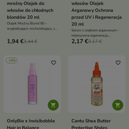
mroźny Olejek do
włosów Olejek
włosów do chłodnych
Arganowy Ochrona
blondów 20 ml
przed UV i Regeneracja
Olejek Mroźny Blond 80 –
20 ml
wygładzająco-rozświetlający, z
Serum z olejkiem arganowym –
olejem kamelii, niebieskim
intensywna regeneracja,
rumiankiem i witaminą E,
1,94 €
2,17 €
3,44 €
wygładzenie i ochrona włosów.
3,17 €
neutralizacja żółtych tonów,
Lekkie, nieobciążające serum
efekt glow, ochrona koloru i
3w1 z termoochroną, idealne dla
zapach waniliowych lodów
włosów suchych, zniszczonych
-18%
i stylizowanych
favorite_border
favorite_border


OnlyBio x Invisibobble
Cantu Shea Butter
Hair in Balance
Protective Styles