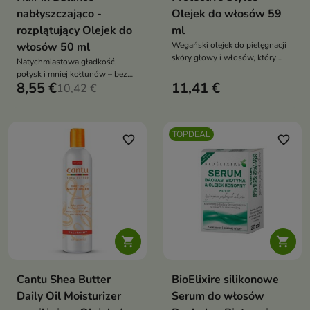
nabłyszczająco -
Olejek do włosów 59
rozplątujący Olejek do
ml
włosów 50 ml
Wegański olejek do pielęgnacji
skóry głowy i włosów, który
Natychmiastowa gładkość,
nawilża, łagodzi podrażnienia,
połysk i mniej kołtunów – bez
wzmacnia włosy i chroni je
8,55 €
11,41 €
obciążenia nawet cienkich
10,42 €
przed czynnikami zewnętrznymi
włosów
TOPDEAL
favorite_border
favorite_border


Cantu Shea Butter
BioElixire silikonowe
Daily Oil Moisturizer
Serum do włosów