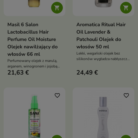


Masil 6 Salon
Aromatica Ritual Hair
Lactobacillus Hair
Oil Lavender &
Perfume Oil Moisture
Patchouli Olejek do
Olejek nawilżający do
włosów 50 ml
włosów 66 ml
Lekki, wegański olejek bez
silikonów wygładza nabłyszcza,
Perfumowany olejek z marulą,
chroni końcówki, ułatwia
arganem, winogronem i jojobą
rozczesywanie
21,63 €
24,49 €
wspaniale nawilża, wygładza,
dodaje blasku i zapach bez
obciążenia
favorite_border
favorite_border