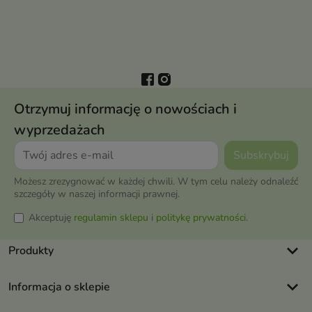
Otrzymuj informację o nowościach i
wyprzedażach
Możesz zrezygnować w każdej chwili. W tym celu należy odnaleźć
szczegóły w naszej informacji prawnej.
Akceptuję
regulamin sklepu
i
politykę prywatności
.
keyboard_arrow_down
Produkty
keyboard_arrow_down
Informacja o sklepie