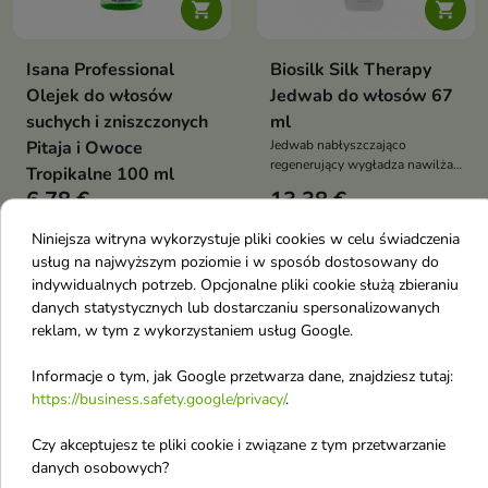


Isana Professional
Biosilk Silk Therapy
Olejek do włosów
Jedwab do włosów 67
suchych i zniszczonych
ml
Pitaja i Owoce
Jedwab nabłyszczająco
regenerujący wygładza nawilża
Tropikalne 100 ml
chroni przed wysoką
6,78 €
13,38 €
temperaturą i UV jedwabisty
połysk bez obciążenia
Niniejsza witryna wykorzystuje pliki cookies w celu świadczenia
usług na najwyższym poziomie i w sposób dostosowany do
favorite_border
favorite_border
indywidualnych potrzeb. Opcjonalne pliki cookie służą zbieraniu
danych statystycznych lub dostarczaniu spersonalizowanych
reklam, w tym z wykorzystaniem usług Google.
Informacje o tym, jak Google przetwarza dane, znajdziesz tutaj:
https://business.safety.google/privacy/
.


Czy akceptujesz te pliki cookie i związane z tym przetwarzanie
danych osobowych?