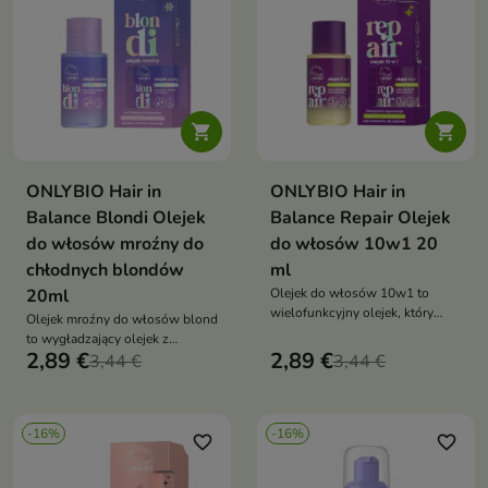


ONLYBIO Hair in
ONLYBIO Hair in
Balance Blondi Olejek
Balance Repair Olejek
do włosów mroźny do
do włosów 10w1 20
chłodnych blondów
ml
20ml
Olejek do włosów 10w1 to
wielofunkcyjny olejek, który
Olejek mroźny do włosów blond
regeneruje, wygładza i chroni
to wygładzający olejek z
włosy, zapewniając im miękkość,
2,89 €
2,89 €
drobinkami, który nadaje
3,44 €
3,44 €
blask i zdrowy wygląd
chłodny odcień, intensywny
blask i efekt tafli włosom blond
-16%
-16%
favorite_border
favorite_border