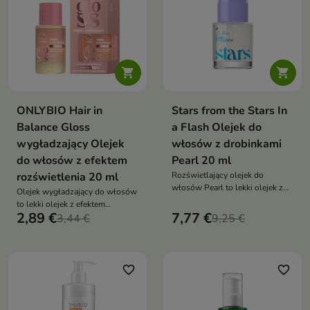


ONLYBIO Hair in
Stars from the Stars In
Balance Gloss
a Flash Olejek do
wygładzający Olejek
włosów z drobinkami
do włosów z efektem
Pearl 20 ml
rozświetlenia 20 ml
Rozświetlający olejek do
włosów Pearl to lekki olejek z
Olejek wygładzający do włosów
perłowymi drobinkami, który
to lekki olejek z efektem
odżywia, wygładza i nadaje
2,89 €
7,77 €
drobinek, który nadaje włosom
3,44 €
9,25 €
włosom spektakularny blask.
spektakularny blask, wygładza
Tworzy efekt lśniącej tafli z
je i podkreśla efekt tafli
subtelnym, eleganckim
połyskiem
favorite_border
favorite_border