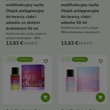
multifunkcyjny suchy
multifunkcyjny suchy
Olejek pielęgnacyjny
Olejek pielęgnacyjny
do twarzy, ciała i
do twarzy, ciała i
włosów ze złotymi
włosów 50 ml
drobinkami 50 ml
Multifunkcyjny suchy olejek –
99% składników naturalnych.
Multifunkcyjny suchy olejek ze
Do twarzy, ciała i włosów:
złotymi drobinkami – 98%
nawilża, regeneruje i wygładza,
13,63 €
13,63 €
składników naturalnych do
16,62 €
16,62 €
szybko się wchłania, nie
twarzy, ciała i włosów: nawilża,
zostawia tłustej warstwy
regeneruje, rozświetla i nadaje
efekt glow bez tłustej warstwy
-1,50 €
TOPDEAL
-1,50 €
TOPDEAL
favorite_border
favorite_border

