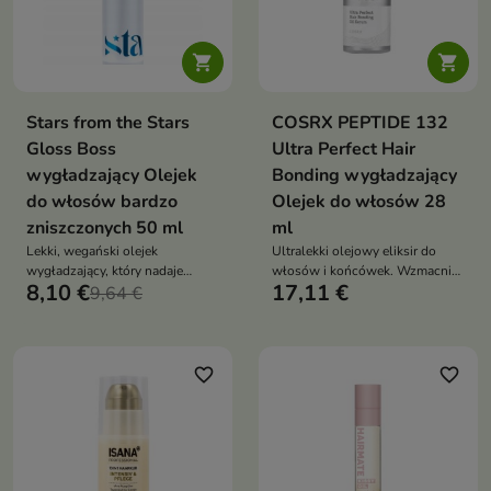


Stars from the Stars
COSRX PEPTIDE 132
Gloss Boss
Ultra Perfect Hair
wygładzający Olejek
Bonding wygładzający
do włosów bardzo
Olejek do włosów 28
zniszczonych 50 ml
ml
Lekki, wegański olejek
Ultralekki olejowy eliksir do
wygładzający, który nadaje
włosów i końcówek. Wzmacnia
8,10 €
17,11 €
włosom lustrzany blask,
9,64 €
wiązania wewnątrz włókna,
miękkość i chroni je przed
wygładza łuski, ogranicza
puszeniem
puszenie i dodaje miękkości oraz
szklisty blask – bez obciążenia i
efektu „strąków”
favorite_border
favorite_border