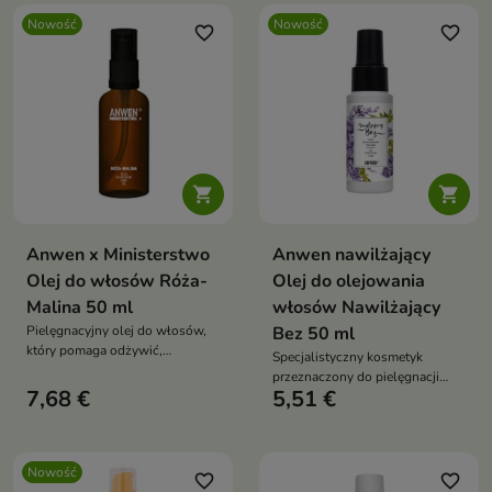
Nowość
Nowość
favorite_border
favorite_border


Anwen x Ministerstwo
Anwen nawilżający
Olej do włosów Róża-
Olej do olejowania
Malina 50 ml
włosów Nawilżający
Pielęgnacyjny olej do włosów,
Bez 50 ml
który pomaga odżywić,
Specjalistyczny kosmetyk
wygładzić i zabezpieczyć pasma
przeznaczony do pielęgnacji
przed przesuszeniem.
7,68 €
5,51 €
włosów o różnej porowatości
Nowość
favorite_border
favorite_border