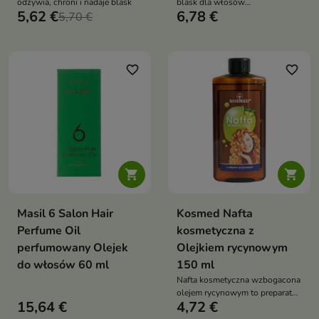
odżywia, chroni i nadaje blask
blask dla włosów
5,62 €
6,78 €
5,70 €
wymagających intensywnej
pielęgnacji
favorite_border
favorite_border


Masil 6 Salon Hair
Kosmed Nafta
Perfume Oil
kosmetyczna z
perfumowany Olejek
Olejkiem rycynowym
do włosów 60 ml
150 ml
Nafta kosmetyczna wzbogacona
olejem rycynowym to preparat
15,64 €
4,72 €
przeznaczony do pielęgnacji
włosów suchych, zniszczonych