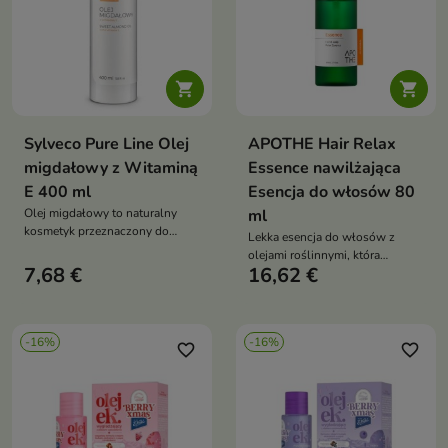


Sylveco Pure Line Olej
APOTHE Hair Relax
migdałowy z Witaminą
Essence nawilżająca
E 400 ml
Esencja do włosów 80
Olej migdałowy to naturalny
ml
kosmetyk przeznaczony do
Lekka esencja do włosów z
pielęgnacji skóry i włosów.
olejami roślinnymi, która
Bogaty w witaminę E oraz cenne
7,68 €
16,62 €
wygładza pasma, nadaje im
kwasy tłuszczowe intensywnie
blask i chroni przed
nawilża, odżywia i wspiera
uszkodzeniami oraz
regenerację skóry
rozdwajaniem końcówek
-16%
-16%
favorite_border
favorite_border