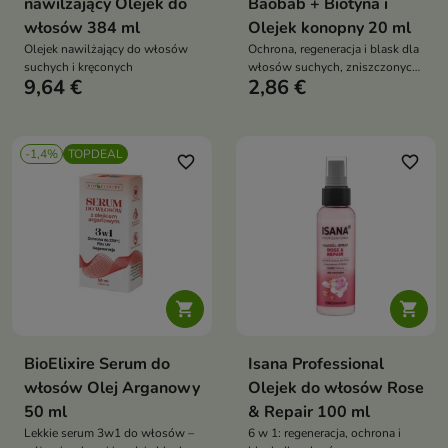
nawilżający Olejek do
Baobab + Biotyna i
włosów 384 ml
Olejek konopny 20 ml
Olejek nawilżający do włosów
Ochrona, regeneracja i blask dla
suchych i kręconych
włosów suchych, zniszczonych
9,64 €
2,86 €
i puszących się
-1,4%
TOPDEAL
favorite_border
favorite_border


BioElixire Serum do
Isana Professional
włosów Olej Arganowy
Olejek do włosów Rose
50 ml
& Repair 100 ml
Lekkie serum 3w1 do włosów –
6 w 1: regeneracja, ochrona i