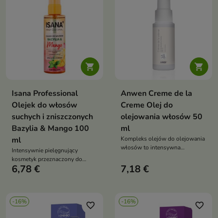


Isana Professional
Anwen Creme de la
Olejek do włosów
Creme Olej do
suchych i zniszczonych
olejowania włosów 50
Bazylia & Mango 100
ml
ml
Kompleks olejów do olejowania
włosów to intensywna
Intensywnie pielęgnujący
pielęgnacja, która wygładza,
kosmetyk przeznaczony do
nabłyszcza i redukuje puszenie,
6,78 €
7,18 €
włosów suchych, osłabionych i
pozostawiając włosy miękkie i
wymagających wygładzenia.
elastyczne
-16%
-16%
favorite_border
favorite_border