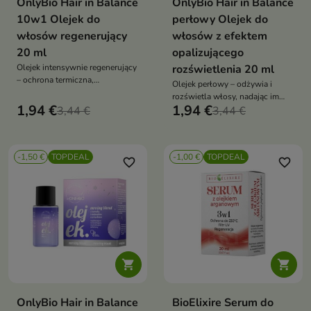
OnlyBio Hair in Balance
OnlyBio Hair in Balance
10w1 Olejek do
perłowy Olejek do
włosów regenerujący
włosów z efektem
20 ml
opalizującego
Olejek intensywnie regenerujący
rozświetlenia 20 ml
– ochrona termiczna,
Olejek perłowy – odżywia i
wygładzenie, połysk i zdrowe
rozświetla włosy, nadając im
końcówki, z olejem makadamia,
1,94 €
1,94 €
3,44 €
opalizujący blask. Z olejem
3,44 €
arganowym i moringa, zapach
marula, olejem z nasion marakui
jaśminu i tuberozy
i ekstraktem z kwiatu lotosu,
wegańska formuła z ochroną
-1,50 €
TOPDEAL
-1,00 €
TOPDEAL
termiczną
favorite_border
favorite_border


OnlyBio Hair in Balance
BioElixire Serum do