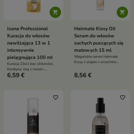


Isana Professional
Hairmate Kissy Oil
Kuracja do włosów
Serum do włosów
nawilżająca 13 w 1
suchych puszących się
intensywnie
matowych 15 ml
pielęgnująca 100 ml
Wegańskie serum Hairmate
Kissy z olejem z orzechów
Kuracja 13w1 bez silikonów.
brazylijskich natychmiast
Keratyna, olej z moreli i
wygładza, nabłyszcza i odżywia
6,59 €
8,56 €
stokrotka wzmacniają,
włosy, nie obciążając ich. Chroni
wygładzają i regenerują włosy
końcówki, działa antystatycznie i
zniszczone i łamliwe
termoochronnie, pozostawiając
włosy gładkie, miękkie i pełne
favorite_border
favorite_border
blasku