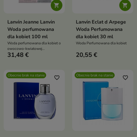


Lanvin Jeanne Lanvin
Lanvin Eclat d Arpege
Woda perfumowana
Woda Perfumowana
dla kobiet 100 ml
dla kobiet 30 ml
Woda perfumowana dla kobiet o
Woda Perfumowana dla kobiet
owocowo-kwiatowej
31,48 €
20,55 €
kompozycji z nutami jeżyn, róży i
drzewa sandałowego
Obecnie brak na stanie
Obecnie brak na stanie
favorite_border
favorite_border