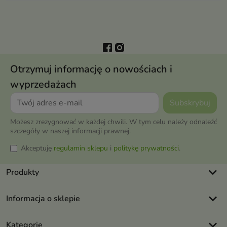
Otrzymuj informację o nowościach i
wyprzedażach
Możesz zrezygnować w każdej chwili. W tym celu należy odnaleźć
szczegóły w naszej informacji prawnej.
Akceptuję
regulamin sklepu
i
politykę prywatności
.
keyboard_arrow_down
Produkty
keyboard_arrow_down
Informacja o sklepie
keyboard_arrow_down
Kategorie