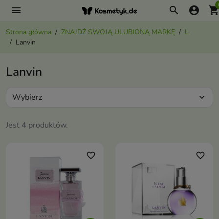
menu
search
account_circle
shopping_ca
Strona główna
ZNAJDŹ SWOJĄ ULUBIONĄ MARKĘ
L
Lanvin
Lanvin
Wybierz
expand_more
Jest 4 produktów.
favorite_border
favorite_border