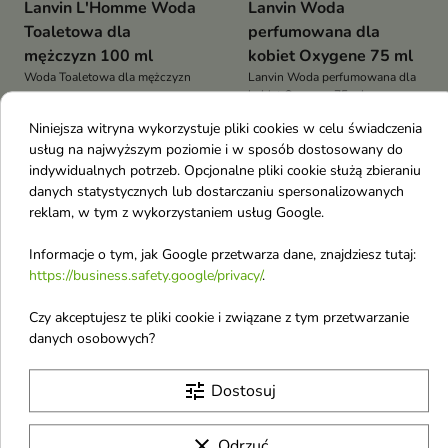
Lanvin L'Homme Woda
Lanvin Woda
Toaletowa dla
perfumowana dla
mężczyzn 100 ml
kobiet Oxygene 75 ml
Woda Toaletowa dla mężczyzn
Lanvin Woda perfumowana dla
kobiet Oxygene 75 ml
19,28 €
19,58 €
Niniejsza witryna wykorzystuje pliki cookies w celu świadczenia
usług na najwyższym poziomie i w sposób dostosowany do
indywidualnych potrzeb. Opcjonalne pliki cookie służą zbieraniu
Pokazano 1-4 z 4 pozycji
danych statystycznych lub dostarczaniu spersonalizowanych
L
reklam, w tym z wykorzystaniem usług Google.
Lovro
Informacje o tym, jak Google przetwarza dane, znajdziesz tutaj:
https://business.safety.google/privacy/
.
La Vida
Czy akceptujesz te pliki cookie i związane z tym przetwarzanie
L'biotica
danych osobowych?
L'oreal
La Roche Posay
tune
Dostosuj
Lacoste
clear
Odrzuć