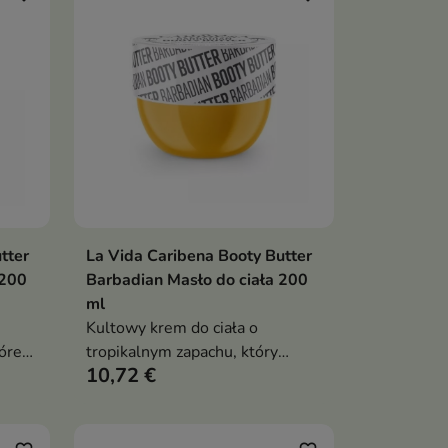
tter
La Vida Caribena Booty Butter
ka
Dodaj do koszyka

 200
Barbadian Masło do ciała 200
ml
Kultowy krem do ciała o
óre
tropikalnym zapachu, który
10,72 €
intensywnie nawilża, wygładza i
pewnić
pomaga poprawić jędrność skóry