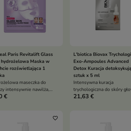
eal Paris Revitalift Glass
L'biotica Biovax Trycholog
Dodaj do koszyka
Dodaj do koszy


n hydrożelowa Maska w
Exo-Ampoules Advanced
hcie rozświetlająca 1
Detox Kuracja detoksykuj
ka
sztuk x 5 ml
rożelowa maseczka do
Intensywna kuracja
zy intensywnie nawilża,
trychologiczna do skóry gł
0 €
21,63 €
adza i nadaje cerze efekt
łojotokowej, szybko
iennej tafli wody. Formuła z
przetłuszczającej się, z ten
uronianem sodu, wąkrotą
do łupieżu, swędzenia i utr
tycką, pantenolem,
objętości
favorite_border
toiną, trehalozą i