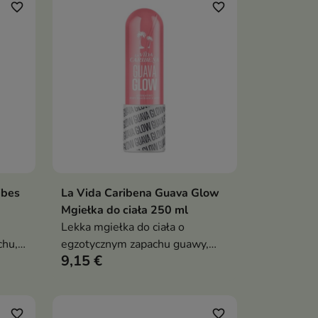
pachnącą
favorite_border
favorite_border
ibes
La Vida Caribena Guava Glow
ka
Dodaj do koszyka

Mgiełka do ciała 250 ml
Lekka mgiełka do ciała o
chu,
egzotycznym zapachu guawy,
9,15 €
która odświeża skórę i
cyjny
pozostawia subtelny, owocowy
aromat przez cały dzień
favorite_border
favorite_border