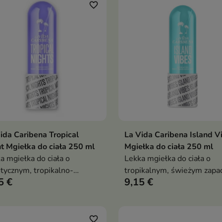
pachnącą
favorite_border
ida Caribena Tropical
La Vida Caribena Island V
Dodaj do koszyka
Dodaj do koszy


t Mgiełka do ciała 250 ml
Mgiełka do ciała 250 ml
a mgiełka do ciała o
Lekka mgiełka do ciała o
tycznym, tropikalno-
tropikalnym, świeżym zapa
5 €
9,15 €
towym zapachu, która
która odświeża skórę i
ieża skórę i pozostawia
pozostawia subtelny, waka
elny, zmysłowy aromat
aromat
favorite_border