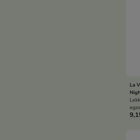
La V
Nigh
Lekk
egzo
9,1
kwia
odśw
subt