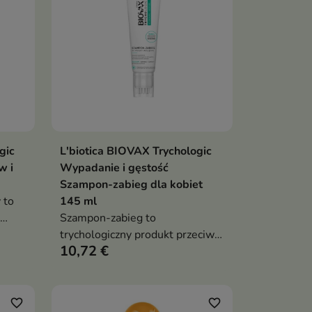
gic
L'biotica BIOVAX Trychologic
ka
Dodaj do koszyka

w i
Wypadanie i gęstość
Szampon-zabieg dla kobiet
 to
145 ml
Szampon-zabieg to
y
trychologiczny produkt przeciw
10,72 €
wypadaniu włosów, który łączy
oczyszczanie skóry głowy z
ądu
masażem wspierającym
mikrokrażenie. Formuła z
favorite_border
favorite_border