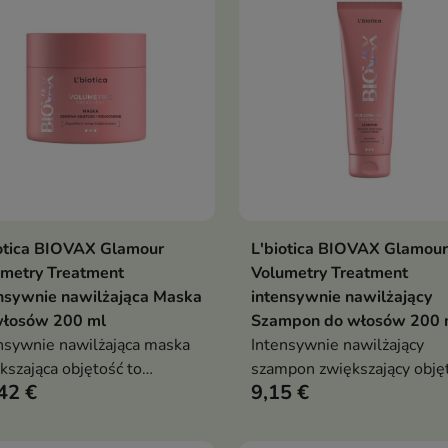
ądu
otica BIOVAX Glamour
L'biotica BIOVAX Glamour
Dodaj do koszyka
Dodaj do koszy


umetry Treatment
Volumetry Treatment
nsywnie nawilżająca Maska
intensywnie nawilżający
włosów 200 ml
Szampon do włosów 200 
nsywnie nawilżająca maska
Intensywnie nawilżający
kszająca objętość to
szampon zwiększający obję
42 €
9,15 €
ęgnacja stworzona z myślą o
to produkt do mycia włosów
sach wymagających
skóry głowy, który pomaga
lżenia, wzmocnienia i
unieść włosy u nasady, nad