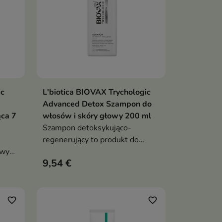
ic
L'biotica BIOVAX Trychologic
ka
Dodaj do koszyka

Advanced Detox Szampon do
ąca 7
włosów i skóry głowy 200 ml
Szampon detoksykująco-
regenerujący to produkt do
owy
włosów obciążonych,
9,54 €
pozbawionych objętości oraz
dencją
skóry głowy wymagającej
aty
dokładnego oczyszczenia,
odświeżenia i regeneracji
favorite_border
favorite_border