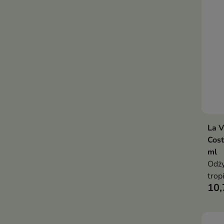
La V
Cost
ml
Odży
trop
10,
inte
poma
elas