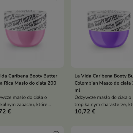
ida Caribena Booty Butter
La Vida Caribena Booty Bu
Dodaj do koszyka
Dodaj do koszy


a Rica Masło do ciała 200
Colombian Masło do ciała
ml
wcze masło do ciała o
Odżywcze masło do ciała o
ikalnym zapachu, które
tropikalnym charakterze, kt
72 €
10,72 €
nsywnie nawilża, wygładza i
pomaga wygładzić skórę,
ga poprawić miękkość oraz
poprawić jej miękkość i za
tyczność skóry
intensywne nawilżenie