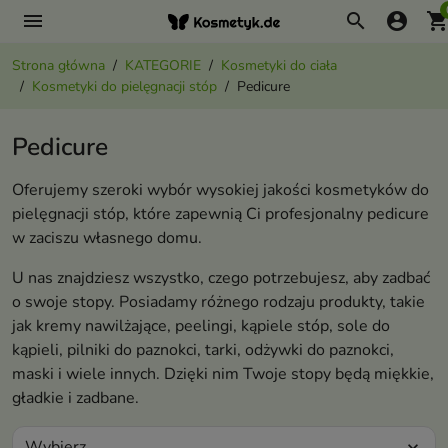
menu
search
account_circle
shopping_ca
Strona główna
KATEGORIE
Kosmetyki do ciała
Kosmetyki do pielęgnacji stóp
Pedicure
Pedicure
Oferujemy szeroki wybór wysokiej jakości kosmetyków do
pielęgnacji stóp, które zapewnią Ci profesjonalny pedicure
w zaciszu własnego domu.
U nas znajdziesz wszystko, czego potrzebujesz, aby zadbać
o swoje stopy. Posiadamy różnego rodzaju produkty, takie
jak kremy nawilżające, peelingi, kąpiele stóp, sole do
kąpieli, pilniki do paznokci, tarki, odżywki do paznokci,
maski i wiele innych. Dzięki nim Twoje stopy będą miękkie,
gładkie i zadbane.
Wybierz
expand_more