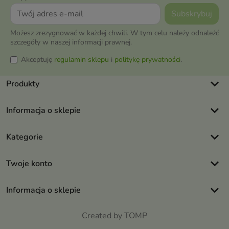
Możesz zrezygnować w każdej chwili. W tym celu należy odnaleźć
szczegóły w naszej informacji prawnej.
Akceptuję
regulamin sklepu
i
politykę prywatności
.
keyboard_arrow_down
Produkty
keyboard_arrow_down
Informacja o sklepie
keyboard_arrow_down
Kategorie
keyboard_arrow_down
Twoje konto
keyboard_arrow_down
Informacja o sklepie
Created by TOMP