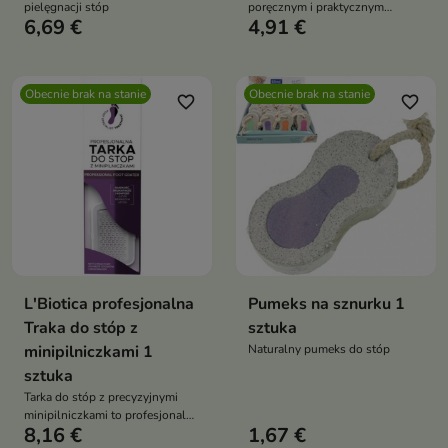
pielęgnacji stóp
poręcznym i praktycznym
6,69 €
4,91 €
kształcie
Obecnie brak na stanie
Obecnie brak na stanie
favorite_border
favorite_border
L'Biotica profesjonalna
Pumeks na sznurku 1
Traka do stóp z
sztuka
minipilniczkami 1
Naturalny pumeks do stóp
sztuka
Tarka do stóp z precyzyjnymi
minipilniczkami to profesjonalny
8,16 €
1,67 €
przyrząd do samodzielnego