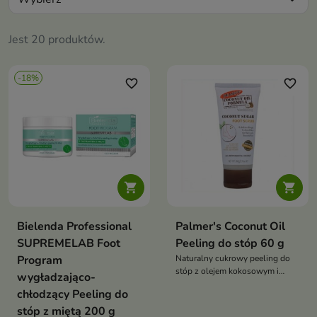
Jest 20 produktów.
-18%
favorite_border
favorite_border


Bielenda Professional
Palmer's Coconut Oil
SUPREMELAB Foot
Peeling do stóp 60 g
Program
Naturalny cukrowy peeling do
stóp z olejem kokosowym i
wygładzająco-
miętą pieprzową, który
chłodzący Peeling do
skutecznie złuszcza martwy
stóp z miętą 200 g
naskórek, zmiękcza