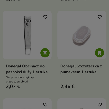
favorite_border
favorite_border


Donegal Obcinacz do
Donegal Szczoteczka z
paznokci duży 1 sztuka
pumeksem 1 sztuka
Nie powoduje pęknięć i
przeciążeń płytki
2,07 €
2,46 €
favorite_border
favorite_border