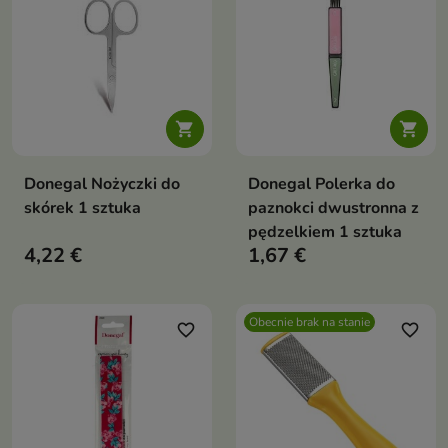


Donegal Nożyczki do
Donegal Polerka do
skórek 1 sztuka
paznokci dwustronna z
pędzelkiem 1 sztuka
4,22 €
1,67 €
Obecnie brak na stanie
favorite_border
favorite_border