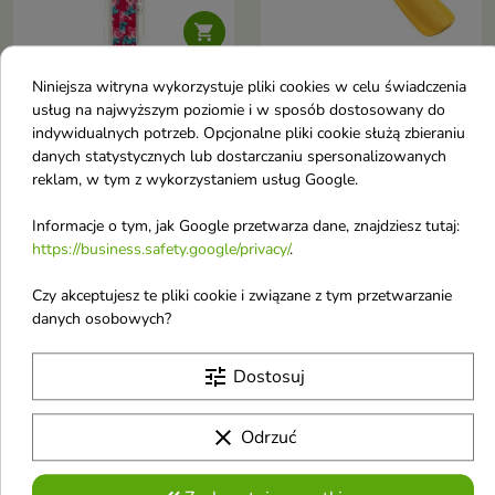

Niniejsza witryna wykorzystuje pliki cookies w celu świadczenia
Donegal Pilnik do
Tarka do stóp Yellow 1
usług na najwyższym poziomie i w sposób dostosowany do
paznokci 120/120 1
sztuka
indywidualnych potrzeb. Opcjonalne pliki cookie służą zbieraniu
sztuka
Tarka do stóp
danych statystycznych lub dostarczaniu spersonalizowanych
1,48 €
2,75 €
reklam, w tym z wykorzystaniem usług Google.
Informacje o tym, jak Google przetwarza dane, znajdziesz tutaj:
Obecnie brak na stanie
Obecnie brak na stanie
https://business.safety.google/privacy/
.
favorite_border
favorite_border
Czy akceptujesz te pliki cookie i związane z tym przetwarzanie
danych osobowych?
tune
Dostosuj
clear
Odrzuć
Profesjonalny Zestaw
Profesjonalny Zestaw