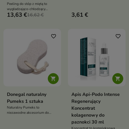
zrogowaciałą skórę i
Peeling do stóp z miętą to
intensywnie nawilża,
wygładzająco-chłodzący
pozostawiając stopy gładkie,
13,63 €
3,61 €
peeling, który usuwa martwy
16,62 €
odświeżone i zregenerowane
naskórek, odświeża i przywraca
komfort skórze stóp
favorite_border
favorite_border


Donegal naturalny
Apis Api-Podo Intense
Pumeks 1 sztuka
Regenerujący
Naturalny Pumeks to
Koncentrat
niezawodne akcesorium do
kolagenowy do
codziennej pielęgnacji stóp i
paznokci 30 ml
innych partii ciała z tendencją do
rogowacenia naskórka
Koncentrat to kompleksowa