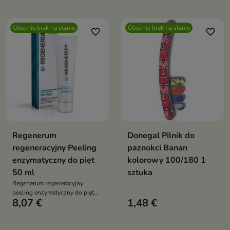
wykonania pedicure w domu
Obecnie brak na stanie
Obecnie brak na stanie
favorite_border
favorite_border
Regenerum
Donegal Pilnik do
regeneracyjny Peeling
paznokci Banan
enzymatyczny do pięt
kolorowy 100/180 1
50 ml
sztuka
Regenerum regeneracyjny
peeling enzymatyczny do pięt
8,07 €
1,48 €
już po pierwszym użyciu usunie
zgrubiały, nieestetycznie
wyglądający naskórek