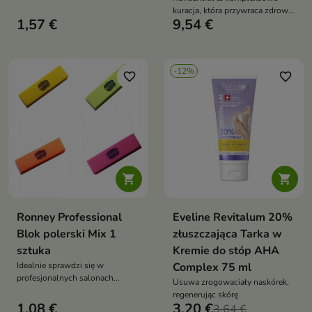
kuracja, która przywraca zdrowy
1,57 €
9,54 €
wygląd i siłę osłabionym
paznokciom
-12%
favorite_border
favorite_border


Ronney Professional
Eveline Revitalum 20%
Blok polerski Mix 1
złuszczająca Tarka w
sztuka
Kremie do stóp AHA
Idealnie sprawdzi się w
Complex 75 ml
profesjonalnych salonach
Usuwa zrogowaciały naskórek,
kosmetycznych, jak również w
regenerując skórę
domu
1,08 €
3,20 €
3,64 €