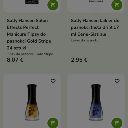


Sally Hansen Salon
Sally Hansen Lakier do
Effects Perfect
paznokci Insta dri 9.17
Manicure Tipsy do
ml Eerie-Sistible
paznokci Gold Stripe
Lakier do paznokci
24 sztuki
Tipsy do paznokci Gold Stripe
8,07 €
2,95 €
favorite_border
favorite_border

