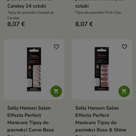
Canday 24 sztuki
sztuki
Tipsy do paznokci Sweeet as
Tipsy do paznokci Pink Clay
Canday
8,07 €
8,07 €
favorite_border
favorite_border


Sally Hansen Salon
Sally Hansen Salon
Effects Perfect
Effects Perfect
Manicure Tipsy do
Manicure Tipsy do
paznokci Curve Base
paznokci Rose & Shine