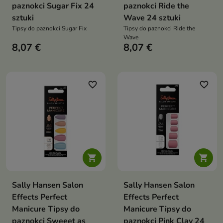
paznokci Sugar Fix 24
paznokci Ride the
sztuki
Wave 24 sztuki
Tipsy do paznokci Sugar Fix
Tipsy do paznokci Ride the
Wave
8,07 €
8,07 €
favorite_border
favorite_border


Sally Hansen Salon
Sally Hansen Salon
Effects Perfect
Effects Perfect
Manicure Tipsy do
Manicure Tipsy do
paznokci Sweeet as
paznokci Pink Clay 24