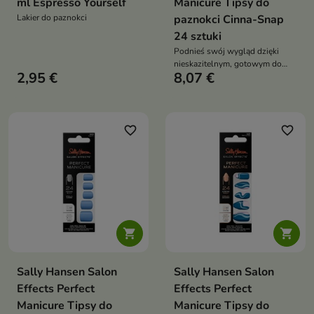
ml Espresso Yourself
Manicure Tipsy do
Lakier do paznokci
paznokci Cinna-Snap
24 sztuki
Podnieś swój wygląd dzięki
nieskazitelnym, gotowym do
2,95 €
8,07 €
noszenia paznokciom
favorite_border
favorite_border


Sally Hansen Salon
Sally Hansen Salon
Effects Perfect
Effects Perfect
Manicure Tipsy do
Manicure Tipsy do