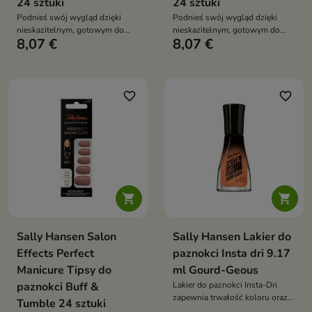
24 sztuki
24 sztuki
Podnieś swój wygląd dzięki
Podnieś swój wygląd dzięki
nieskazitelnym, gotowym do
nieskazitelnym, gotowym do
8,07 €
8,07 €
noszenia paznokciom
noszenia paznokciom
favorite_border
favorite_border


Sally Hansen Salon
Sally Hansen Lakier do
Effects Perfect
paznokci Insta dri 9.17
Manicure Tipsy do
ml Gourd-Geous
paznokci Buff &
Lakier do paznokci Insta-Dri
zapewnia trwałość koloru oraz
Tumble 24 sztuki
skutecznie zapobiega