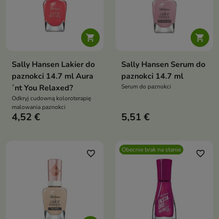


Sally Hansen Lakier do
Sally Hansen Serum do
paznokci 14.7 ml Aura
paznokci 14.7 ml
´nt You Relaxed?
Serum do paznokci
Odkryj cudowną koloroterapię
malowania paznokci
4,52 €
5,51 €
Obecnie brak na stanie
favorite_border
favorite_border