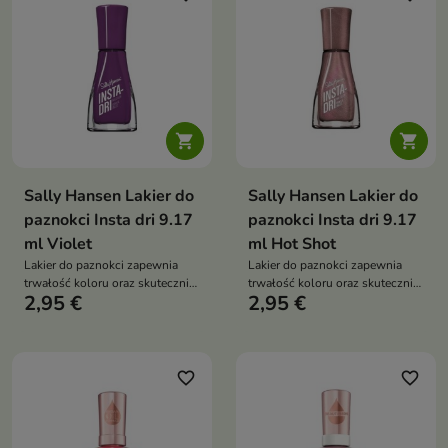


Sally Hansen Lakier do
Sally Hansen Lakier do
paznokci Insta dri 9.17
paznokci Insta dri 9.17
ml Violet
ml Hot Shot
Lakier do paznokci zapewnia
Lakier do paznokci zapewnia
trwałość koloru oraz skutecznie
trwałość koloru oraz skutecznie
2,95 €
2,95 €
zapobiega odpryskiwaniu
zapobiega odpryskiwaniu
favorite_border
favorite_border