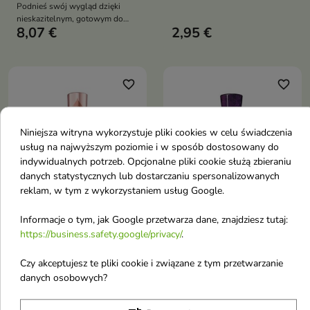
Podnieś swój wygląd dzięki
odpryskiwaniu
nieskazitelnym, gotowym do
8,07 €
2,95 €
noszenia paznokciom
favorite_border
favorite_border
Niniejsza witryna wykorzystuje pliki cookies w celu świadczenia
usług na najwyższym poziomie i w sposób dostosowany do
indywidualnych potrzeb. Opcjonalne pliki cookie służą zbieraniu
danych statystycznych lub dostarczaniu spersonalizowanych


reklam, w tym z wykorzystaniem usług Google.
Informacje o tym, jak Google przetwarza dane, znajdziesz tutaj:
Sally Hansen Lakier do
Sally Hansen Lakier do
https://business.safety.google/privacy/
.
paznokci 14.7 ml
paznokci Insta dri 9.17
Mauve Mantra
ml Prism
Czy akceptujesz te pliki cookie i związane z tym przetwarzanie
Odkryj cudowną koloroterapię
Lakier do paznokci zapewnia
danych osobowych?
malowania paznokci z lakierem
trwałość koloru oraz skutecznie
4,52 €
2,95 €
do paznokci
zapobiega odpryskiwaniu