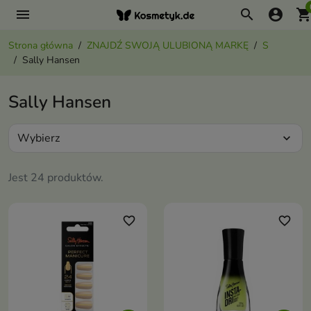
menu
search
account_circle
shopping_ca
Strona główna
ZNAJDŹ SWOJĄ ULUBIONĄ MARKĘ
S
Sally Hansen
Sally Hansen
Wybierz
expand_more
Jest 24 produktów.
favorite_border
favorite_border