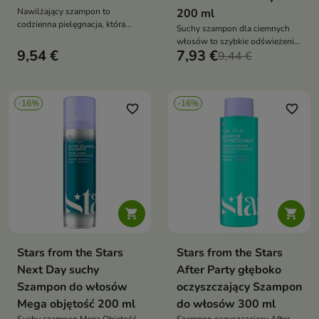
Nawilżający szampon to
200 ml
codzienna pielęgnacja, która
Suchy szampon dla ciemnych
dokładnie oczyszcza, nawilża
włosów to szybkie odświeżenie
skórę głowy i dodaje włosom
9,54 €
7,93 €
i objętość bez użycia wody, które
9,44 €
lekkości oraz objętości
dodatkowo podkreśla kolor u
nasady
-16%
-16%
favorite_border
favorite_border


Stars from the Stars
Stars from the Stars
Next Day suchy
After Party głęboko
Szampon do włosów
oczyszczający Szampon
Mega objętość 200 ml
do włosów 300 ml