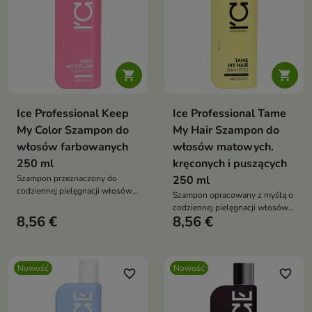


Ice Professional Keep
Ice Professional Tame
My Color Szampon do
My Hair Szampon do
włosów farbowanych
włosów matowych.
250 ml
kręconych i puszących
Szampon przeznaczony do
250 ml
codziennej pielęgnacji włosów
Szampon opracowany z myślą o
po koloryzacji.
codziennej pielęgnacji włosów
8,56 €
8,56 €
wymagających wygładzenia i
nawilżenia.
Nowość
Nowość
favorite_border
favorite_border