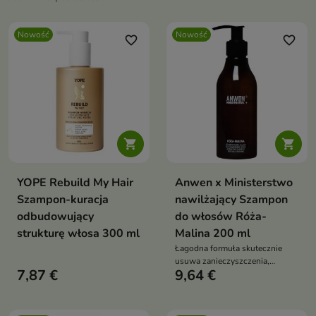
Nowość
Nowość
favorite_border
favorite_border


YOPE Rebuild My Hair
Anwen x Ministerstwo
Szampon-kuracja
nawilżający Szampon
odbudowujący
do włosów Róża-
strukturę włosa 300 ml
Malina 200 ml
Łagodna formuła skutecznie
usuwa zanieczyszczenia,
7,87 €
9,64 €
jednocześnie pomagając
zachować miękkość i
elastyczność włosów.