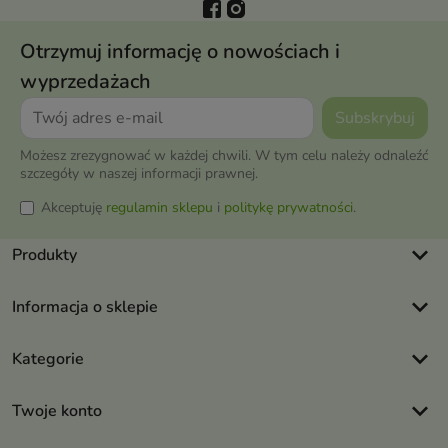
Otrzymuj informację o nowościach i
wyprzedażach
Możesz zrezygnować w każdej chwili. W tym celu należy odnaleźć
szczegóły w naszej informacji prawnej.
Akceptuję
regulamin sklepu
i
politykę prywatności
.
keyboard_arrow_down
Produkty
keyboard_arrow_down
Informacja o sklepie
keyboard_arrow_down
Kategorie
keyboard_arrow_down
Twoje konto