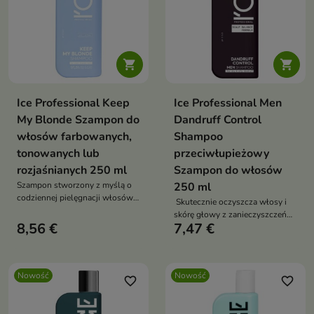


Ice Professional Keep
Ice Professional Men
My Blonde Szampon do
Dandruff Control
włosów farbowanych,
Shampoo
tonowanych lub
przeciwłupieżowy
rozjaśnianych 250 ml
Szampon do włosów
Szampon stworzony z myślą o
250 ml
codziennej pielęgnacji włosów
Skutecznie oczyszcza włosy i
blond – naturalnych,
skórę głowy z zanieczyszczeń
farbowanych, tonowanych i
8,56 €
7,47 €
oraz nadmiaru sebum.
rozjaśnianych.
Nowość
Nowość
favorite_border
favorite_border