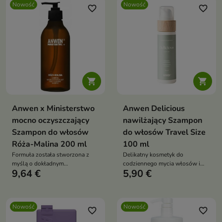
Nowość
Nowość
favorite_border
favorite_border


Anwen x Ministerstwo
Anwen Delicious
mocno oczyszczający
nawilżający Szampon
Szampon do włosów
do włosów Travel Size
Róża-Malina 200 ml
100 ml
Formuła została stworzona z
Delikatny kosmetyk do
myślą o dokładnym
codziennego mycia włosów i
9,64 €
5,90 €
oczyszczaniu, które pomaga
skóry głowy.
przygotować włosy do dalszej
pielęgnacji.
Nowość
Nowość
favorite_border
favorite_border