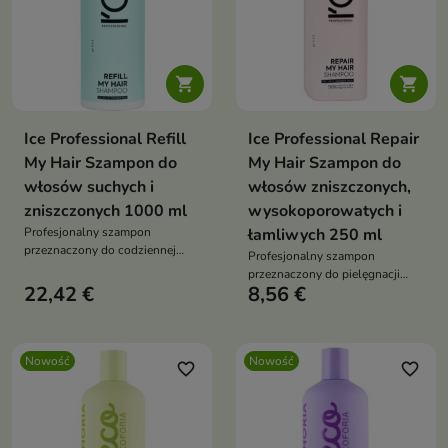


Ice Professional Refill
Ice Professional Repair
My Hair Szampon do
My Hair Szampon do
włosów suchych i
włosów zniszczonych,
zniszczonych 1000 ml
wysokoporowatych i
Profesjonalny szampon
łamliwych 250 ml
przeznaczony do codziennej
Profesjonalny szampon
pielęgnacji włosów suchych,
przeznaczony do pielęgnacji
zniszczonych i pozbawionych
22,42 €
8,56 €
włosów osłabionych,
witalności.
wysokoporowatych i podatnych
na uszkodzenia
Nowość
Nowość
favorite_border
favorite_border