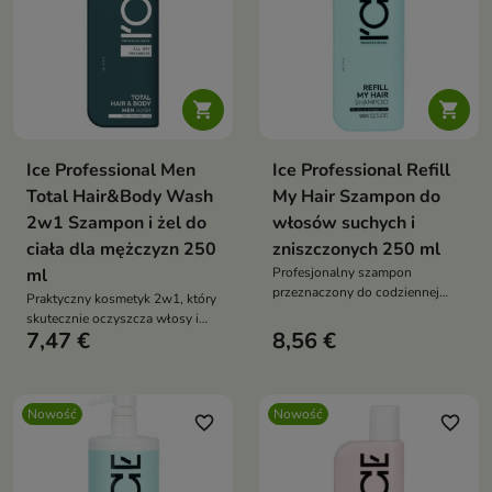


Ice Professional Men
Ice Professional Refill
Total Hair&Body Wash
My Hair Szampon do
2w1 Szampon i żel do
włosów suchych i
ciała dla mężczyzn 250
zniszczonych 250 ml
ml
Profesjonalny szampon
przeznaczony do codziennej
Praktyczny kosmetyk 2w1, który
pielęgnacji włosów suchych,
skutecznie oczyszcza włosy i
zniszczonych i pozbawionych
7,47 €
8,56 €
skórę ciała podczas codziennej
witalności.
pielęgnacji.
Nowość
Nowość
favorite_border
favorite_border