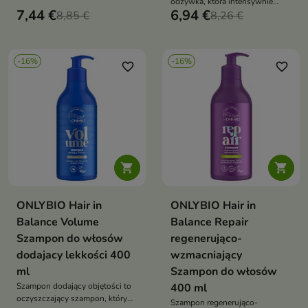
odżywka, która intensywnie
żółte tony i nadaje blondowi
7,44 €
6,94 €
8,85 €
nawilża włosy, wygładza je i
8,26 €
chłodny, świetlisty odcień
jednocześnie nie obciąża,
zapewniając efekt miękkiej
objętości
-16%
-16%
favorite_border
favorite_border


ONLYBIO Hair in
ONLYBIO Hair in
Balance Volume
Balance Repair
Szampon do włosów
regenerująco-
dodajacy lekkości 400
wzmacniający
ml
Szampon do włosów
Szampon dodający objętości to
400 ml
oczyszczający szampon, który
Szampon regenerująco-