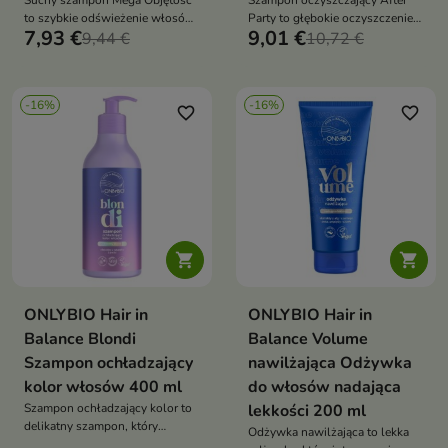
Suchy szampon Mega Objętość
Szampon oczyszczający After
to szybkie odświeżenie włosów,
Party to głębokie oczyszczenie
7,93 €
9,01 €
które dodaje im spektakularnej
9,44 €
skóry głowy i włosów, które
10,72 €
objętości i lekkości bez użycia
usuwa nadmiar sebum, resztki
wody
stylizacji i przywraca objętość
-16%
-16%
favorite_border
favorite_border


ONLYBIO Hair in
ONLYBIO Hair in
Balance Blondi
Balance Volume
Szampon ochładzający
nawilżająca Odżywka
kolor włosów 400 ml
do włosów nadająca
Szampon ochładzający kolor to
lekkości 200 ml
delikatny szampon, który
Odżywka nawilżająca to lekka
oczyszcza włosy, neutralizuje