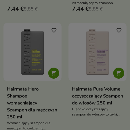
unosi włosy u nasady, nadaje im
wzmacniający to szampon
lekkość i zapewnia efekt pełnej
7,44 €
7,44 €
8,85 €
oczyszczający i odbudowujący,
8,85 €
objętości
który wzmacnia włosy,
przywraca im elastyczność i
zdrowy wygląd
favorite_border
favorite_border


Hairmate Hero
Hairmate Pure Volume
Shampoo
oczyszczający Szampon
wzmacniający
do włosów 250 ml
Szampon dla mężczyzn
Głęboko oczyszczający
szampon do włosów to lekki,
250 ml
odświeżający szampon, który
Wzmacniający szampon dla
skutecznie oczyszcza skórę
mężczyzn to codzienny