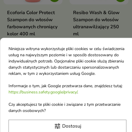
Ecoforia Color Protect
Resibo Wash & Glow
Szampon do włosów
Szampon do włosów
farbowanych chroniący
ultranawilżający 250
kolor 400 ml
ml
Delikatnie oczyszcza włosy i
Nawilżająco-wygładzający
skórę głowy, jednocześnie
szampon do codziennego mycia
Niniejsza witryna wykorzystuje pliki cookies w celu świadczenia
8,46 €
12,20 €
pomagając chronić
włosów i skóry głowy.
usług na najwyższym poziomie i w sposób dostosowany do
intensywność koloru przed
Delikatnie, a jednocześnie
indywidualnych potrzeb. Opcjonalne pliki cookie służą zbieraniu
przedwczesnym blaknięciem.
skutecznie oczyszcza, wspiera
nawilżenie, wygładza pasma
danych statystycznych lub dostarczaniu spersonalizowanych
oraz pomaga przywrócić im
favorite_border
favorite_border
reklam, w tym z wykorzystaniem usług Google.
miękkość, elastyczność i
naturalny blask
Informacje o tym, jak Google przetwarza dane, znajdziesz tutaj:
https://business.safety.google/privacy/
.
Czy akceptujesz te pliki cookie i związane z tym przetwarzanie
danych osobowych?


tune
Dostosuj