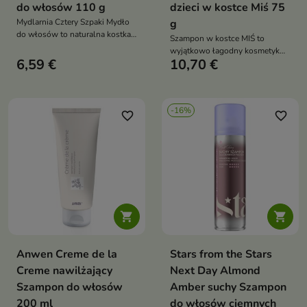
do włosów 110 g
dzieci w kostce Miś 75
Mydlarnia Cztery Szpaki Mydło
g
do włosów to naturalna kostka
Szampon w kostce MIŚ to
myjąca, która delikatnie
wyjątkowo łagodny kosmetyk
oczyszcza włosy i skórę głowy,
6,59 €
10,70 €
do mycia włosów i skóry głowy,
jednocześnie je wzmacniając i
idealny dla dzieci od 1. dnia
odżywiając
życia oraz osób ze skórą
wrażliwą
-16%
favorite_border
favorite_border


Anwen Creme de la
Stars from the Stars
Creme nawilżający
Next Day Almond
Szampon do włosów
Amber suchy Szampon
200 ml
do włosów ciemnych