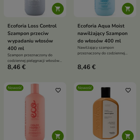


Ecoforia Loss Control
Ecoforia Aqua Moist
Szampon przeciw
nawilżający Szampon
wypadaniu włosów
do włosów 400 ml
400 ml
Nawilżający szampon
przeznaczony do codziennej
Szampon przeznaczony do
pielęgnacji włosów suchych,
codziennej pielęgnacji włosów
odwodnionych i pozbawionych
8,46 €
8,46 €
osłabionych i skłonnych do
blasku.
wypadania.
Nowość
Nowość
favorite_border
favorite_border

