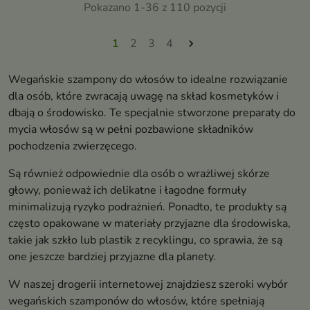
zanieczyszczenia. Przywraca
nawilża włosy oraz skórę głowy.
Pokazano 1-36 z 110 pozycji
równowagę skóry głowy i
Wspiera mikrobiom skóry,
pozostawia włosy lekkie, świeże
zapewniając jej komfort i
i pełne witalności
równowagę
1
2
3
4

Wegańskie szampony do włosów to idealne rozwiązanie
dla osób, które zwracają uwagę na skład kosmetyków i
dbają o środowisko. Te specjalnie stworzone preparaty do
mycia włosów są w pełni pozbawione składników
pochodzenia zwierzęcego.
Są również odpowiednie dla osób o wrażliwej skórze
głowy, ponieważ ich delikatne i łagodne formuły
minimalizują ryzyko podrażnień. Ponadto, te produkty są
często opakowane w materiały przyjazne dla środowiska,
takie jak szkło lub plastik z recyklingu, co sprawia, że są
one jeszcze bardziej przyjazne dla planety.
W naszej drogerii internetowej znajdziesz szeroki wybór
wegańskich szamponów do włosów, które spełniają