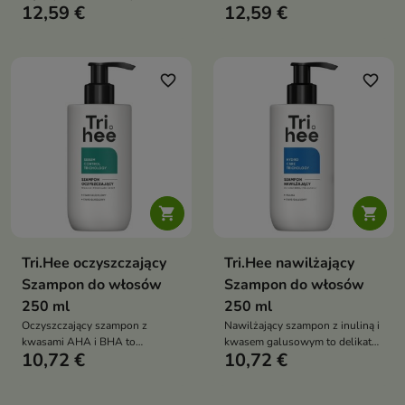
głowy, unosi włosy od nasady i
12,59 €
12,59 €
kosmetyk do pielęgnacji włosów
nadaje im widoczną objętość.
i skóry głowy, który wzmacnia
Pozostawia włosy miękkie,
włosy, poprawia ich kondycję i
lekkie i pełne świeżości
pomaga ograniczyć wypadanie.
Zapewnia świeżość, nawilżenie i
favorite_border
favorite_border
zdrowy wygląd włosów


Tri.Hee oczyszczający
Tri.Hee nawilżający
Szampon do włosów
Szampon do włosów
250 ml
250 ml
Oczyszczający szampon z
Nawilżający szampon z inuliną i
kwasami AHA i BHA to
kwasem galusowym to delikatny
10,72 €
10,72 €
intensywnie oczyszczający
szampon do codziennego
kosmetyk, który usuwa nadmiar
stosowania, który skutecznie
sebum, martwy naskórek i
oczyszcza i jednocześnie