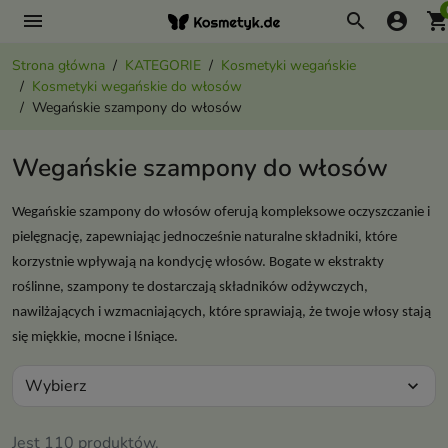
menu
search
account_circle
shopping_ca
Strona główna
KATEGORIE
Kosmetyki wegańskie
Kosmetyki wegańskie do włosów
Wegańskie szampony do włosów
Wegańskie szampony do włosów
Wegańskie szampony do włosów oferują kompleksowe oczyszczanie i
pielęgnację, zapewniając jednocześnie naturalne składniki, które
korzystnie wpływają na kondycję włosów. Bogate w ekstrakty
roślinne, szampony te dostarczają składników odżywczych,
nawilżających i wzmacniających, które sprawiają, że twoje włosy stają
się miękkie, mocne i lśniące.
Wybierz
expand_more
Jest 110 produktów.