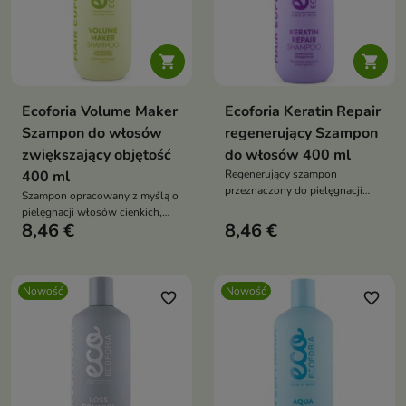


Ecoforia Volume Maker
Ecoforia Keratin Repair
Szampon do włosów
regenerujący Szampon
zwiększający objętość
do włosów 400 ml
400 ml
Regenerujący szampon
przeznaczony do pielęgnacji
Szampon opracowany z myślą o
włosów zniszczonych,
pielęgnacji włosów cienkich,
osłabionych i podatnych na
8,46 €
8,46 €
delikatnych i pozbawionych
łamanie.
objętości.
Nowość
Nowość
favorite_border
favorite_border