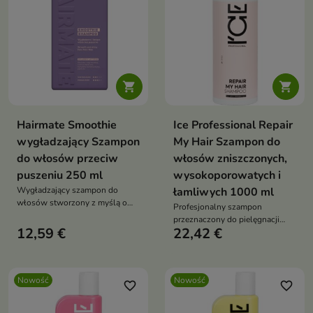


Hairmate Smoothie
Ice Professional Repair
wygładzający Szampon
My Hair Szampon do
do włosów przeciw
włosów zniszczonych,
puszeniu 250 ml
wysokoporowatych i
Wygładzający szampon do
łamliwych 1000 ml
włosów stworzony z myślą o
Profesjonalny szampon
pasmach niesfornych, suchych i
przeznaczony do pielęgnacji
podatnych na puszenie
12,59 €
22,42 €
włosów osłabionych,
wysokoporowatych i podatnych
na uszkodzenia.
Nowość
Nowość
favorite_border
favorite_border