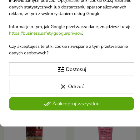
indywidualnych potrzeb. Opcjonalne pliki cookie służą zbieraniu
danych statystycznych lub dostarczaniu spersonalizowanych
reklam, w tym z wykorzystaniem usług Google.


Informacje o tym, jak Google przetwarza dane, znajdziesz tutaj:
https://business.safety.google/privacy/
.
Ecoforia Aqua Moist
Eveline V-Lifting
Czy akceptujesz te pliki cookie i związane z tym przetwarzanie
nawilżająca Maska do
Needles Mezo-serum
danych osobowych?
włosów 200 ml
regenerujące do twarzy
Intensywnie nawilżająca maska
18 ml
tune
Dostosuj
stworzona z myślą o włosach
Zaawansowany kosmetyk do
suchych, matowych i
codziennej pielęgnacji skóry
odwodnionych.
7,47 €
5,80 €
wymagającej odbudowy,
6,59 €
clear
Odrzuć
ukojenia i intensywnego
nawilżenia.
done_all
Zaakceptuj wszystkie
-12%
Nowość
-12%
Nowość
favorite_border
favorite_border