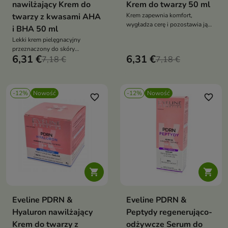
nawilżający Krem do
Krem do twarzy 50 ml
twarzy z kwasami AHA
Krem zapewnia komfort,
wygładza cerę i pozostawia ją
i BHA 50 ml
miękką oraz odpowiednio
Lekki krem pielęgnacyjny
odżywioną
przeznaczony do skóry
6,31 €
6,31 €
mieszanej, tłustej i
7,18 €
7,18 €
problematycznej.
-12%
Nowość
-12%
Nowość
favorite_border
favorite_border


Eveline PDRN &
Eveline PDRN &
Hyaluron nawilżający
Peptydy regenerująco-
Krem do twarzy z
odżywcze Serum do