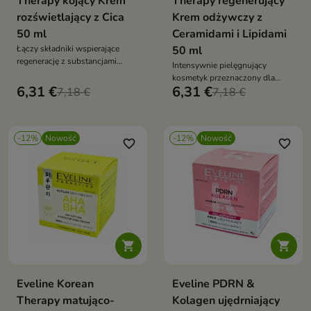
Therapy kojący Krem
Therapy regenerujący
rozświetlający z Cica
Krem odżywczy z
50 ml
Ceramidami i Lipidami
Łączy składniki wspierające
50 ml
regenerację z substancjami
Intensywnie pielęgnujący
rozświetlającymi
kosmetyk przeznaczony dla
6,31 €
6,31 €
7,18 €
skóry wymagającej odbudowy,
7,18 €
ukojenia i wzmocnienia
-12%
Nowość
-12%
Nowość
favorite_border
favorite_border


Eveline Korean
Eveline PDRN &
Therapy matująco-
Kolagen ujędrniający