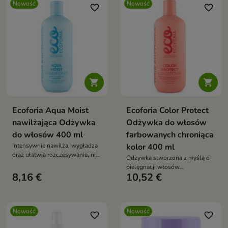
Nowość
Nowość
favorite_border
favorite_border


Ecoforia Aqua Moist
Ecoforia Color Protect
nawilżająca Odżywka
Odżywka do włosów
do włosów 400 ml
farbowanych chroniąca
Intensywnie nawilża, wygładza
kolor 400 ml
oraz ułatwia rozczesywanie, nie
Odżywka stworzona z myślą o
obciążając przy tym pasm.
pielęgnacji włosów
8,16 €
10,52 €
farbowanych
Nowość
Nowość
favorite_border
favorite_border