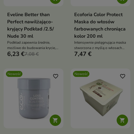
Eveline Better than
Ecoforia Color Protect
Perfect nawilżająco-
Maska do włosów
kryjący Podkład /2.5/
farbowanych chroniąca
Nude 30 ml
kolor 200 ml
Podkład zapewnia średnie,
Intensywnie pielęgnująca maska
możliwe do budowania krycie,
stworzona z myślą o włosach
6,23 €
7,47 €
jednocześnie wyrównując
7,08 €
po koloryzacji
koloryt skóry i pozostawiając ją
świeżą oraz promienną
Nowość
Nowość
favorite_border
favorite_border

