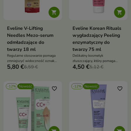


Eveline V-Lifting
Eveline Korean Rituals
Needles Mezo-serum
wygładzający Peeling
odmładzające do
enzymatyczny do
twarzy 18 ml
twarzy 75 ml
Regularne stosowanie pomaga
Delikatny kosmetyk
zmniejszyć widoczność oznak
złuszczający, który pomaga
5,80 €
4,50 €
starzenia oraz poprawić ogólny
6,59 €
usunąć martwe komórki
5,12 €
wygląd cery.
naskórka
-12%
Nowość
-12%
Nowość
favorite_border
favorite_border