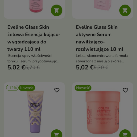


Eveline Glass Skin
Eveline Glass Skin
żelowa Esencja kojąco-
aktywne Serum
wygładzająca do
nawilżająco-
twarzy 110 ml
rozświetlające 18 ml
Esencja łączy właściwości
Lekka, skoncentrowana formuła
toniku i serum, przygotowując
stworzona z myślą o skórze
5,02 €
5,02 €
skórę do dalszych etapów
5,70 €
pozbawionej blasku,
5,70 €
pielęgnacji
wymagającej nawilżenia i efektu
wygładzenia.
-12%
Nowość
Nowość
favorite_border
favorite_border

