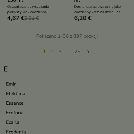
150 ml
ml
Ostatni etap oczyszczania i
Doskonale sprawdza się jako
pierwszy krok codziennej
codzienny krem na dzień i na
4,67 €
6,20 €
pielęgnacji.
5,31 €
noc oraz jako baza pod makijaż.
Pokazano 1-36 z 897 pozycji
1
2
3
…
25

E
Emir
Efektima
Essence
Ecoforia
Ecarla
Ecodenta