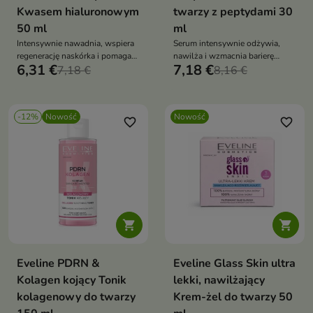
Kwasem hialuronowym
twarzy z peptydami 30
50 ml
ml
Intensywnie nawadnia, wspiera
Serum intensywnie odżywia,
regenerację naskórka i pomaga
nawilża i wzmacnia barierę
6,31 €
7,18 €
zachować jędrność.
7,18 €
ochronną skóry
8,16 €
-12%
Nowość
Nowość
favorite_border
favorite_border


Eveline PDRN &
Eveline Glass Skin ultra
Kolagen kojący Tonik
lekki, nawilżający
kolagenowy do twarzy
Krem-żel do twarzy 50