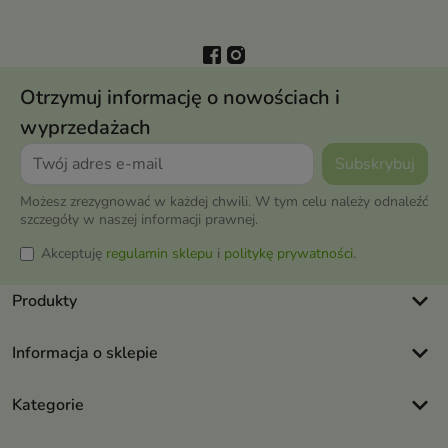
Otrzymuj informację o nowościach i
wyprzedażach
Możesz zrezygnować w każdej chwili. W tym celu należy odnaleźć
szczegóły w naszej informacji prawnej.
Akceptuję
regulamin sklepu
i
politykę prywatności
.
keyboard_arrow_down
Produkty
keyboard_arrow_down
Informacja o sklepie
keyboard_arrow_down
Kategorie