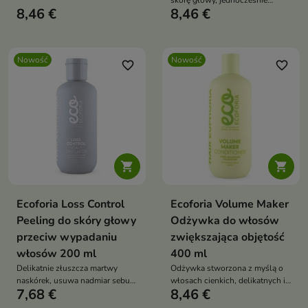
skórę głowy, jednocześnie
odwodnionych i pozbawionych
8,46 €
8,46 €
pomagając chronić
blasku.
intensywność koloru przed
przedwczesnym blaknięciem.
Nowość
Nowość
favorite_border
favorite_border


Ecoforia Loss Control
Ecoforia Volume Maker
Peeling do skóry głowy
Odżywka do włosów
przeciw wypadaniu
zwiększająca objętość
włosów 200 ml
400 ml
Delikatnie złuszcza martwy
Odżywka stworzona z myślą o
naskórek, usuwa nadmiar sebum
włosach cienkich, delikatnych i
7,68 €
8,46 €
oraz pozostałości kosmetyków
pozbawionych objętości
do stylizacji