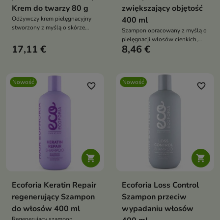
Krem do twarzy 80 g
zwiększający objętość
Odżywczy krem pielęgnacyjny
400 ml
stworzony z myślą o skórze
Szampon opracowany z myślą o
wymagającej wygładzenia,
pielęgnacji włosów cienkich,
regeneracji oraz poprawy
17,11 €
8,46 €
delikatnych i pozbawionych
elastyczności.
objętości.
Nowość
Nowość
favorite_border
favorite_border


Ecoforia Keratin Repair
Ecoforia Loss Control
regenerujący Szampon
Szampon przeciw
do włosów 400 ml
wypadaniu włosów
Regenerujący szampon