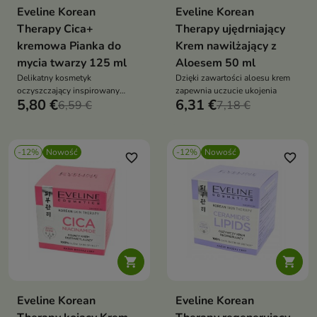
Eveline Korean
Eveline Korean
Therapy Cica+
Therapy ujędrniający
kremowa Pianka do
Krem nawilżający z
mycia twarzy 125 ml
Aloesem 50 ml
Delikatny kosmetyk
Dzięki zawartości aloesu krem
oczyszczający inspirowany
zapewnia uczucie ukojenia
5,80 €
6,31 €
koreańską pielęgnacją
6,59 €
7,18 €
-12%
Nowość
-12%
Nowość
favorite_border
favorite_border


Eveline Korean
Eveline Korean