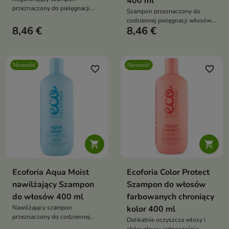
400 ml
przeznaczony do pielęgnacji
Szampon przeznaczony do
włosów zniszczonych,
codziennej pielęgnacji włosów
osłabionych i podatnych na
8,46 €
8,46 €
osłabionych i skłonnych do
łamanie.
wypadania.
Nowość
Nowość
favorite_border
favorite_border


Ecoforia Aqua Moist
Ecoforia Color Protect
nawilżający Szampon
Szampon do włosów
do włosów 400 ml
farbowanych chroniący
Nawilżający szampon
kolor 400 ml
przeznaczony do codziennej
Delikatnie oczyszcza włosy i
pielęgnacji włosów suchych,