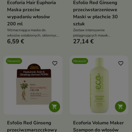
Ecoforia Hair Euphoria
Esfolio Red Ginseng
Maska przeciw
przeciwstarzeniowe
wypadaniu włosów
Maski w płachcie 30
200 ml
sztuk
Wzmacniająca maska do
Zestaw intensywnie
włosów osłabionych, skłonnych
pielęgnujących masek
6,59 €
27,14 €
do wypadania i utraty gęstości.
przeznaczonych do skóry
wymagającej ujędrnienia,
wygładzenia i regeneracji.
Nowość
Nowość
favorite_border
favorite_border


Esfolio Red Ginseng
Ecoforia Volume Maker
przeciwzmarszczkowy
Szampon do włosów