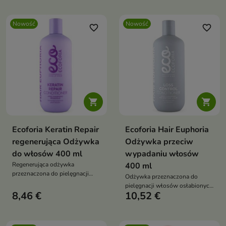
Nowość
Nowość
favorite_border
favorite_border


Ecoforia Keratin Repair
Ecoforia Hair Euphoria
regenerująca Odżywka
Odżywka przeciw
do włosów 400 ml
wypadaniu włosów
Regenerująca odżywka
400 ml
przeznaczona do pielęgnacji
Odżywka przeznaczona do
włosów zniszczonych,
pielęgnacji włosów osłabionych
osłabionych i wymagających
8,46 €
10,52 €
i skłonnych do wypadania.
odbudowy.