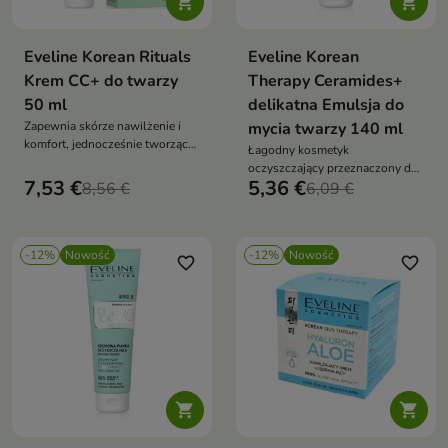


Eveline Korean Rituals
Eveline Korean
Krem CC+ do twarzy
Therapy Ceramides+
50 ml
delikatna Emulsja do
Zapewnia skórze nawilżenie i
mycia twarzy 140 ml
komfort, jednocześnie tworząc
Łagodny kosmetyk
efekt gładkiej, promiennej cery
oczyszczający przeznaczony do
7,53 €
5,36 €
8,56 €
codziennej pielęgnacji skóry
6,09 €
-12%
Nowość
-12%
Nowość
favorite_border
favorite_border

