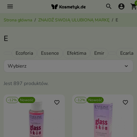
menu
search
account_circle
shopping_ca
Strona główna
ZNAJDŹ SWOJĄ ULUBIONĄ MARKĘ
E
E
Ecoforia
Essence
Efektima
Emir
Ecarla
Wybierz
expand_more
Jest 897 produktów.
-12%
Nowość
-12%
Nowość
favorite_border
favorite_border