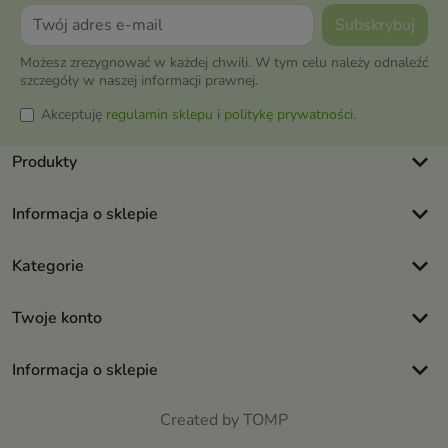
Możesz zrezygnować w każdej chwili. W tym celu należy odnaleźć
szczegóły w naszej informacji prawnej.
Akceptuję
regulamin sklepu
i
politykę prywatności
.
keyboard_arrow_down
Produkty
keyboard_arrow_down
Informacja o sklepie
keyboard_arrow_down
Kategorie
keyboard_arrow_down
Twoje konto
keyboard_arrow_down
Informacja o sklepie
Created by TOMP