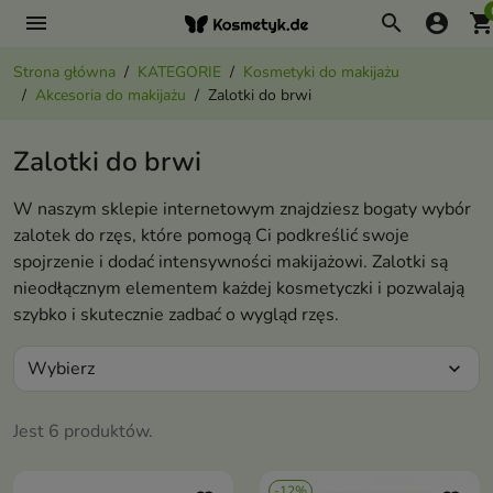
menu
search
account_circle
shopping_ca
Strona główna
KATEGORIE
Kosmetyki do makijażu
Akcesoria do makijażu
Zalotki do brwi
Zalotki do brwi
W naszym sklepie internetowym znajdziesz bogaty wybór
zalotek do rzęs, które pomogą Ci podkreślić swoje
spojrzenie i dodać intensywności makijażowi. Zalotki są
nieodłącznym elementem każdej kosmetyczki i pozwalają
szybko i skutecznie zadbać o wygląd rzęs.
Wybierz
expand_more
Jest 6 produktów.
-12%