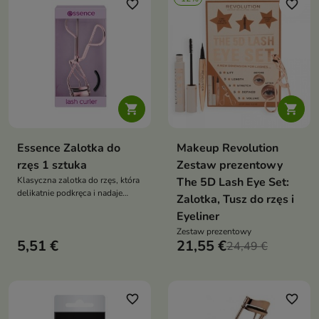
favorite_border
favorite_border


Essence Zalotka do
Makeup Revolution
rzęs 1 sztuka
Zestaw prezentowy
Klasyczna zalotka do rzęs, która
The 5D Lash Eye Set:
delikatnie podkręca i nadaje
Zalotka, Tusz do rzęs i
rzęsom piękną krągłość. Łatwa
Eyeliner
w użyciu, skuteczna i estetyczna
— stanowi niezbędny element
Zestaw prezentowy
5,51 €
21,55 €
codziennego makijażu oczu
24,49 €
favorite_border
favorite_border