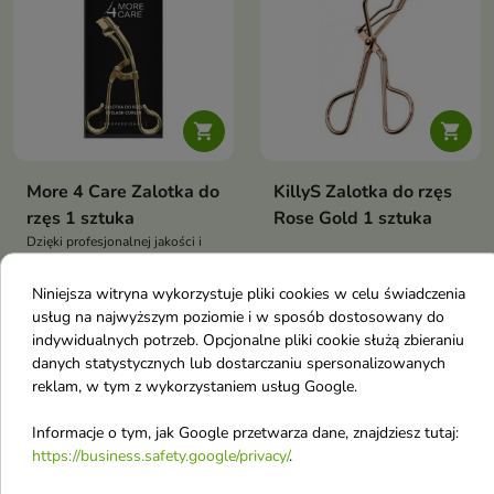


More 4 Care Zalotka do
KillyS Zalotka do rzęs
rzęs 1 sztuka
Rose Gold 1 sztuka
Dzięki profesjonalnej jakości i
precyzji działania, ta zalotka jest
7,08 €
4,22 €
idealnym dodatkiem do
Niniejsza witryna wykorzystuje pliki cookies w celu świadczenia
codziennej rutyny makijażowej
usług na najwyższym poziomie i w sposób dostosowany do
indywidualnych potrzeb. Opcjonalne pliki cookie służą zbieraniu
Obecnie brak na stanie
danych statystycznych lub dostarczaniu spersonalizowanych
favorite_border
favorite_border
reklam, w tym z wykorzystaniem usług Google.
Informacje o tym, jak Google przetwarza dane, znajdziesz tutaj:
https://business.safety.google/privacy/
.