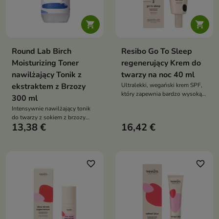


Round Lab Birch
Resibo Go To Sleep
Moisturizing Toner
regenerujący Krem do
nawilżający Tonik z
twarzy na noc 40 ml
ekstraktem z Brzozy
Ultralekki, wegański krem SPF,
który zapewnia bardzo wysoką
300 ml
ochronę UVA/UVB, intensywnie
Intensywnie nawilżający tonik
nawilża i wspiera anty-aging, nie
do twarzy z sokiem z brzozy
pozostawiając białej warstwy
13,38 €
16,42 €
japońskiej, który tonizuje skórę,
ani uczucia obciążenia
poprawia jej elastyczność i
wspiera regenerację
favorite_border
favorite_border