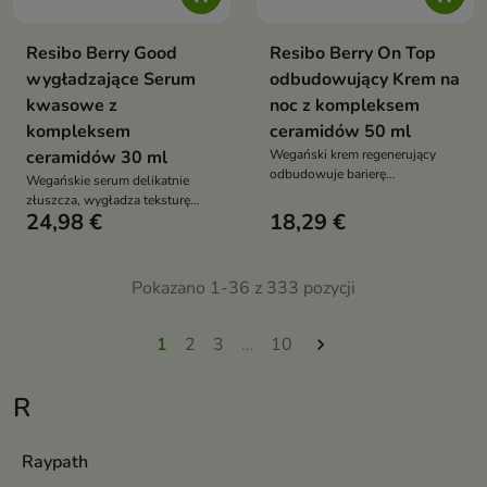
Resibo Berry Good
Resibo Berry On Top
wygładzające Serum
odbudowujący Krem na
kwasowe z
noc z kompleksem
kompleksem
ceramidów 50 ml
ceramidów 30 ml
Wegański krem regenerujący
odbudowuje barierę
Wegańskie serum delikatnie
hydrolipidową, intensywnie
złuszcza, wygładza teksturę
odżywia i rozświetla skórę.
24,98 €
18,29 €
skóry i rozświetla cerę już po
Idealny na noc jako ostatni etap
pierwszym użyciu. Jednocześnie
pielęgnacji
regeneruje barierę hydrolipidową
i wspiera odnowę skóry
Pokazano 1-36 z 333 pozycji
1
2
3
…
10

R
Raypath