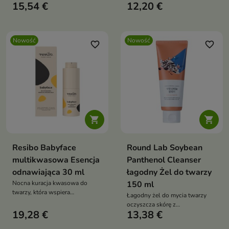
15,54 €
12,20 €
chroni pasma przed działaniem
włosów i skóry głowy.
wysokiej temperatury aż do
Delikatnie, a jednocześnie
230°C, co zostało potwierdzone
skutecznie oczyszcza, wspiera
badaniami
nawilżenie, wygładza pasma
Nowość
Nowość
oraz pomaga przywrócić im
favorite_border
favorite_border
miękkość, elastyczność i
naturalny blask


Resibo Babyface
Round Lab Soybean
multikwasowa Esencja
Panthenol Cleanser
odnawiająca 30 ml
łagodny Żel do twarzy
Nocna kuracja kwasowa do
150 ml
twarzy, która wspiera
Łagodny żel do mycia twarzy
wielowymiarową odnowę skóry,
oczyszcza skórę z
wygładzenie, rozświetlenie i
19,28 €
13,38 €
zanieczyszczeń, nadmiaru
wyrównanie kolorytu
sebum i resztek makijażu bez