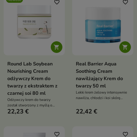
niacynamidem, alantoiną i
skwalanem, ksylitolem i
favorite_border
favorite_border
wąkrotą azjatycką pomaga
fosfolipidami pozostawia
zmniejszyć podrażnienia oraz
satynowe, otulające
przywrócić cerze komfort
wykończenie


Round Lab Soybean
Real Barrier Aqua
Nourishing Cream
Soothing Cream
odżywczy Krem do
nawilżający Krem do
twarzy z ekstraktem z
twarzy 50 ml
czarnej soi 80 ml
Lekki krem żelowy intensywnie
nawilża, chłodzi i koi skórę
Odżywczy krem do twarzy
wrażliwą, podrażnioną oraz
został stworzony z myślą o
zaczerwienioną. Formuła z 5
22,23 €
22,42 €
skórze suchej, mieszanej,
formami kwasu hialuronowego,
wrażliwej oraz z widocznymi
pantenolem, beta-glukanem,
oznakami starzenia
argininą i ekstraktem z rumianku
wygładza, łagodzi i wspiera
favorite_border
favorite_border
barierę hydrolipidową