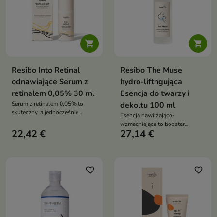


Resibo Into Retinal
Resibo The Muse
odnawiające Serum z
hydro-liftngująca
retinalem 0,05% 30 ml
Esencja do twarzy i
Serum z retinalem 0,05% to
dekoltu 100 ml
skuteczny, a jednocześnie
Esencja nawilżająco-
delikatny kosmetyk
wzmacniająca to booster
przeciwstarzeniowy, który
22,42 €
27,14 €
codziennej pielęgnacji, który
wygładza, ujędrnia i odnawia
intensywnie nawilża, poprawia
skórę. Idealny na początek
jędrność skóry i przygotowuje ją
kuracji retinoidami – poprawia
na kolejne etapy rutyny.
strukturę cery, redukuje
Wzmacnia działanie serum i
favorite_border
favorite_border
zmarszczki i wspiera regenerację
kremów, zapewniając
bez nadmiernego podrażnienia
natychmiastowe uczucie
komfortu i świeżości