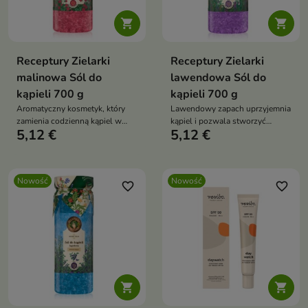


Receptury Zielarki
Receptury Zielarki
malinowa Sól do
lawendowa Sól do
kąpieli 700 g
kąpieli 700 g
Aromatyczny kosmetyk, który
Lawendowy zapach uprzyjemnia
zamienia codzienną kąpiel w
kąpiel i pozwala stworzyć
5,12 €
5,12 €
chwilę relaksu i odprężenia.
domowe SPA.
Nowość
Nowość
favorite_border
favorite_border

