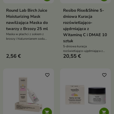
Round Lab Birch Juice
Resibo Rise&Shine 5-
Moisturizing Mask
dniowa Kuracja
nawilżająca Maska do
rozświetlająco-
twarzy z Brzozy 25 ml
ujędrniająca z
Maska w płachci z sokiem z
Witaminą C i DMAE 10
brzozy i hialuronianem sodu
sztuk
intensywnie nawilża, koi i
5-dniowa kuracja
wygładza skórę, przywracając jej
rozświetlająco-ujędrniająca z
komfort oraz zdrowy blask
2,56 €
20,55 €
witaminą C działa
błyskawicznie: rozświetla,
wygładza i poprawia napięcie
skóry już po kilku dniach.
Idealna jako kuracja bankietowa
favorite_border
favorite_border
lub ekspresowe odświeżenie
cery

