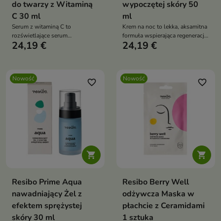
do twarzy z Witaminą
wypoczętej skóry 50
C 30 ml
ml
Serum z witaminą C to
Krem na noc to lekka, aksamitna
rozświetlające serum
formuła wspierająca regenerację
24,19 €
24,19 €
antyoksydacyjne na dzień, które
skóry podczas snu, bez uczucia
wspiera ochronę skóry przed
obciążenia. Krem z ceramidami,
stresem oksydacyjnym, pomaga
kofeiną, niacynamidem,
wygładzić i ujędrnić cerę oraz
kompleksem fitoekdysteroidów i
Nowość
Nowość
poprawić jej koloryt
ekstraktu z nasion jujuby,
favorite_border
favorite_border
bioaktywnym ekstraktem z
mikroalgi oraz witaminą E
wzmacnia barierę ochronną,
wygładza, nawilża i pomaga
przywrócić cerze świeży,
wypoczęty wygląd o poranku


Resibo Prime Aqua
Resibo Berry Well
nawadniający Żel z
odżywcza Maska w
efektem sprężystej
płachcie z Ceramidami
skóry 30 ml
1 sztuka