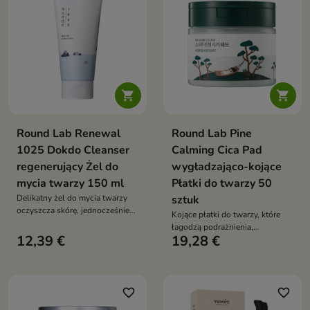


Round Lab Renewal
Round Lab Pine
1025 Dokdo Cleanser
Calming Cica Pad
regenerujący Żel do
wygładzająco-kojące
mycia twarzy 150 ml
Płatki do twarzy 50
Delikatny żel do mycia twarzy
sztuk
oczyszcza skórę, jednocześnie
Kojące płatki do twarzy, które
wspierając jej nawilżenie,
łagodzą podrażnienia,
ukojenie i komfort
12,39 €
19,28 €
oczyszczają pory i delikatnie
wygładzają skórę
favorite_border
favorite_border