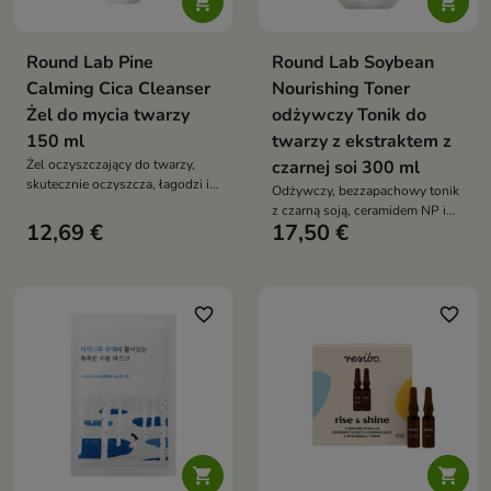


Round Lab Pine
Round Lab Soybean
Calming Cica Cleanser
Nourishing Toner
Żel do mycia twarzy
odżywczy Tonik do
150 ml
twarzy z ekstraktem z
Żel oczyszczający do twarzy,
czarnej soi 300 ml
skutecznie oczyszcza, łagodzi i
Odżywczy, bezzapachowy tonik
reguluje wydzielanie sebum.
z czarną soją, ceramidem NP i
Działa przeciwzapalnie i
12,69 €
17,50 €
adenozyną wygładza drobne
przeciwtrądzikowo,
linie, intensywnie nawilża i
jednocześnie nawilżając i
wzmacnia barierę skóry
wzmacniając barierę skóry.
Idealny dla cery tłustej,
favorite_border
favorite_border
wrażliwej i skłonnej do
niedoskonałości

