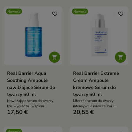
uczucia ściągnięcia. Formuła z
ekstraktem z nasion soi,
Nowość
Nowość
pantenolem, ceramidem NP,
favorite_border
favorite_border
cholesterolem i lecytyną
hydrogenowaną koi oraz
wspiera barierę hydrolipidową
skóry


Real Barrier Aqua
Real Barrier Extreme
Soothing Ampoule
Cream Ampoule
nawilżające Serum do
kremowe Serum do
twarzy 50 ml
twarzy 50 ml
Nawilżające serum do twarzy
Mleczne serum do twarzy
koi, wygładza i wspiera
intensywnie nawilża, koi i
17,50 €
20,55 €
regenerację skóry suchej,
wspiera odbudowę bariery
wrażliwej oraz zaczerwienionej.
ochronnej skóry. Emulsyjna
Formuła z kwasem
formuła z ceramidem NP,
hialuronowym, pantenolem,
pantenolem, madekasozydem,
Nowość