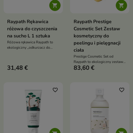


Raypath Rękawica
Raypath Prestige
różowa do czyszczenia
Cosmetic Set Zestaw
na sucho L 1 sztuka
kosmetyczny do
Różowa rękawica Raypath to
peelingu i pielęgnacji
ekologiczny „odkurzacz do
ciała
kurzu”, który działa wyłącznie na
Prestige Cosmetic Set od
sucho. Jej mikrowłókna o
Raypath to ekologiczny zestaw
właściwościach
31,48 €
83,60 €
kosmetyczny, który pozwala
elektrostatycznych przyciągają
kompleksowo oczyścić i
pył, włosy i sierść jak magnes,
pielęgnować skórę całego ciała
jednocześnie nabłyszczając
– wyłącznie przy użyciu wody.
powierzchnie – bez chemii i bez
Face Glove, peelingujące
favorite_border
favorite_border
wzbijania kurzu w powietrze
rękawice oraz krem Golden Ray
zapewniają skuteczne
oczyszczanie, wygładzenie i
odżywienie skóry bez
detergentów i środków
drażniących