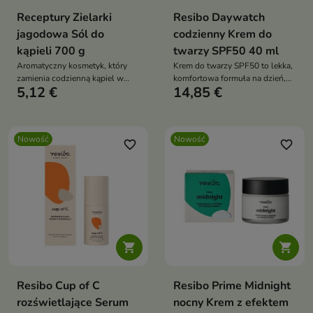
Receptury Zielarki
Resibo Daywatch
jagodowa Sól do
codzienny Krem do
kąpieli 700 g
twarzy SPF50 40 ml
Aromatyczny kosmetyk, który
Krem do twarzy SPF50 to lekka,
zamienia codzienną kąpiel w
komfortowa formuła na dzień,
5,12 €
14,85 €
chwilę relaksu i odprężenia.
która zapewnia bardzo wysoką
ochronę przed promieniowaniem
UVA i UVB oraz wspiera
ochronę skóry przed
Nowość
Nowość
fotostarzeniem
favorite_border
favorite_border


Resibo Cup of C
Resibo Prime Midnight
rozświetlające Serum
nocny Krem z efektem