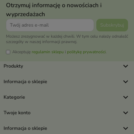
Otrzymuj informację o nowościach i
wyprzedażach
Możesz zrezygnować w każdej chwili. W tym celu należy odnaleźć
szczegóły w naszej informacji prawnej.
Akceptuję
regulamin sklepu
i
politykę prywatności
.
keyboard_arrow_down
Produkty
keyboard_arrow_down
Informacja o sklepie
keyboard_arrow_down
Kategorie
keyboard_arrow_down
Twoje konto
keyboard_arrow_down
Informacja o sklepie