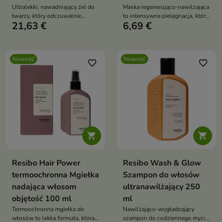
Ultralekki, nawadniający żel do
Maska regenerująco-nawilżająca
twarzy, który odczuwalnie
to intensywna pielęgnacja, która
21,63 €
6,69 €
nawilża, subtelnie napina i
w 15 minut pomaga przywrócić
przywraca skórze naturalny
skórze komfort, ukojenie i
blask. Formuła z bioaktywnym
głębokie nawilżenie
ekstraktem z mikroalgi,
Nowość
Nowość
niskocząsteczkowym kwasem
favorite_border
favorite_border
hialuronowym, tripeptydem,
betainą, prebiotykami oraz
kompleksem oligosacharydów i
protein z akacji wspiera
sprężystość, ukojenie i świeży
wygląd skóry bez obciążenia


Resibo Hair Power
Resibo Wash & Glow
termoochronna Mgiełka
Szampon do włosów
nadająca włosom
ultranawilżający 250
objętość 100 ml
ml
Termoochronna mgiełka do
Nawilżająco-wygładzający
włosów to lekka formuła, która
szampon do codziennego mycia