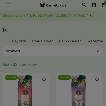
menu
search
account_circle
shopping_ca
Strona główna
ZNAJDŹ SWOJĄ ULUBIONĄ MARKĘ
R
R
Raypath
Real Barrier
Ralph Lauren
Receptury 
Wybierz
expand_more
Jest 333 produktów.
Nowość
Nowość
favorite_border
favorite_border