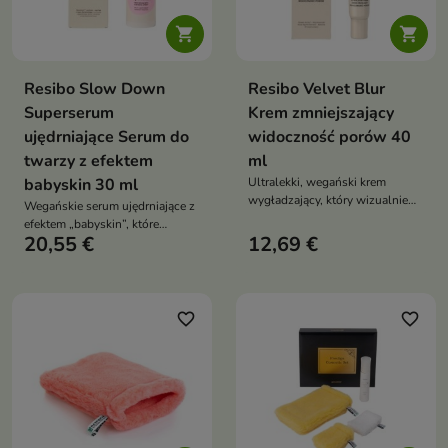


Resibo Slow Down
Resibo Velvet Blur
Superserum
Krem zmniejszający
ujędrniające Serum do
widoczność porów 40
twarzy z efektem
ml
babyskin 30 ml
Ultralekki, wegański krem
wygładzający, który wizualnie
Wegańskie serum ujędrniające z
zmniejsza pory, reguluje sebum i
efektem „babyskin”, które
poprawia teksturę skóry,
20,55 €
12,69 €
wygładza, nawilża i wzmacnia
zapewniając aksamitne,
barierę skóry dzięki izoflawonom
matowo-jedwabiste
z irysa, fermentom i składnikom
wykończenie
regenerującym
favorite_border
favorite_border