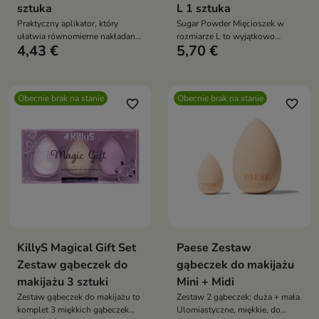
sztuka
L 1 sztuka
Praktyczny aplikator, który
Sugar Powder Mięcioszek w
ułatwia równomierne nakładanie
rozmiarze L to wyjątkowo
4,43 €
5,70 €
kosmetyków o płynnej,
miękka gąbeczka do makijażu,
kremowej i prasowanej
stworzona do aplikacji
konsystencji.
produktów płynnych i
kremowych
Obecnie brak na stanie
Obecnie brak na stanie
favorite_border
favorite_border
KillyS Magical Gift Set
Paese Zestaw
Zestaw gąbeczek do
gąbeczek do makijażu
makijażu 3 sztuki
Mini + Midi
Zestaw gąbeczek do makijażu to
Zestaw 2 gąbeczek: duża + mała.
komplet 3 miękkich gąbeczek
Ulomiastyczne, miękkie, do