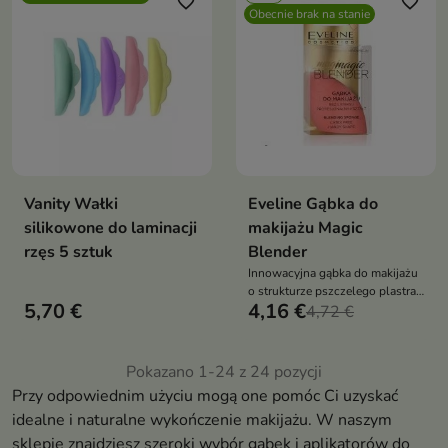
favorite_border
favorite_border
Obecnie brak na stanie
Vanity Wałki
Eveline Gąbka do
silikowone do laminacji
makijażu Magic
rzęs 5 sztuk
Blender
Innowacyjna gąbka do makijażu
o strukturze pszczelego plastra
5,70 €
4,16 €
– ekonomiczna, higieniczna i
4,72 €
precyzyjna. Zapewnia
perfekcyjny efekt bez smug i
minimalizuje zużycie podkładu
Pokazano 1-24 z 24 pozycji
Przy odpowiednim użyciu mogą one pomóc Ci uzyskać
idealne i naturalne wykończenie makijażu. W naszym
sklepie znajdziesz szeroki wybór gąbek i aplikatorów do