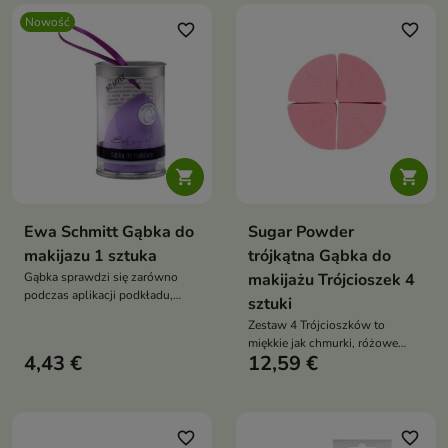
Nowość
favorite_border
favorite_border


Ewa Schmitt Gąbka do
Sugar Powder
makijazu 1 sztuka
trójkątna Gąbka do
Gąbka sprawdzi się zarówno
makijażu Trójcioszek 4
podczas aplikacji podkładu,
sztuki
korektora, jak i produktów do
Zestaw 4 Trójcioszków to
konturowania czy rozświetlania
miękkie jak chmurki, różowe
twarzy.
4,43 €
12,59 €
gąbki o trójkątnym kształcie,
które zapewniają pełną kontrolę
i perfekcyjne wykończenie
makijażu. Działają zarówno na
mokro, jak i na sucho, docierając
favorite_border
favorite_border