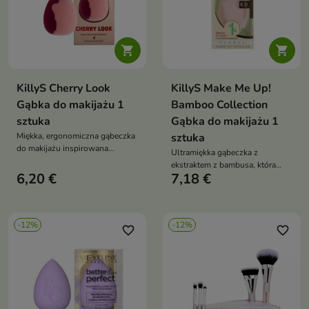


KillyS Cherry Look
KillyS Make Me Up!
Gąbka do makijażu 1
Bamboo Collection
sztuka
Gąbka do makijażu 1
Miękka, ergonomiczna gąbeczka
sztuka
do makijażu inspirowana
Ultramiękka gąbeczka z
trendem Cherry Look —
ekstraktem z bambusa, która
zapewnia równomierne krycie
6,20 €
7,18 €
równomiernie rozprowadza
bez smug i umożliwia
makijaż, zapewniając efekt
precyzyjną aplikację produktów
idealnie gładkiej, naturalnej cery
mokrych i suchych
bez smug i maski
-12%
-12%
favorite_border
favorite_border