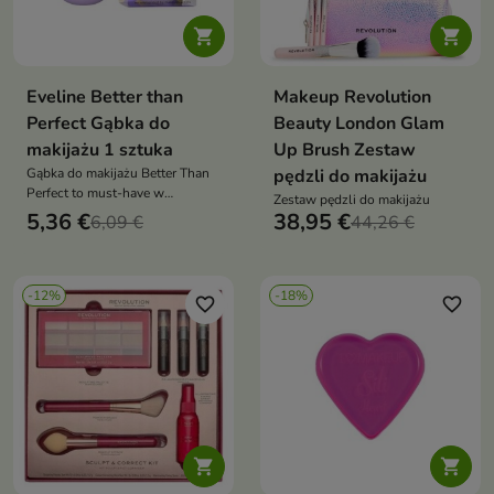


Eveline Better than
Makeup Revolution
Perfect Gąbka do
Beauty London Glam
makijażu 1 sztuka
Up Brush Zestaw
Gąbka do makijażu Better Than
pędzli do makijażu
Perfect to must-have w
Zestaw pędzli do makijażu
kosmetyczce każdej miłośniczki
5,36 €
38,95 €
6,09 €
44,26 €
makijażu
-12%
-18%
favorite_border
favorite_border

