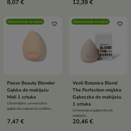
8,07 €
12,39 €
3D, które zapewniają gładkie,
produktów
równomierne wykończenie
płynnych/kremowych/sypkich.
makijażu bez smug. Idealne do
Równomierna aplikacja,
aplikacji kosmetyków suchych i
perfekcyjne blendowanie,
Obecnie brak na stanie
Obecnie brak na stanie
mokrych — komfortowe w
naturalne wykończenie.
favorite_border
favorite_border
użyciu i dopasowujące się do
każdego kształtu twarzy
Paese Beauty Blender
Veoli Botanica Blend
Gąbka do makijażu
The Perfection miękka
Midi 1 sztuka
Gąbeczka do makijażu
Ultramiękka, uniwersalna
1 sztuka
gąbeczka zapewnia szybkie,
Uniwersalna gąbeczka do
równomierne krycie i naturalne
makijażu
wykończenie makijażu —
7,47 €
20,46 €
komfortowo, bez smug i efektu
maski