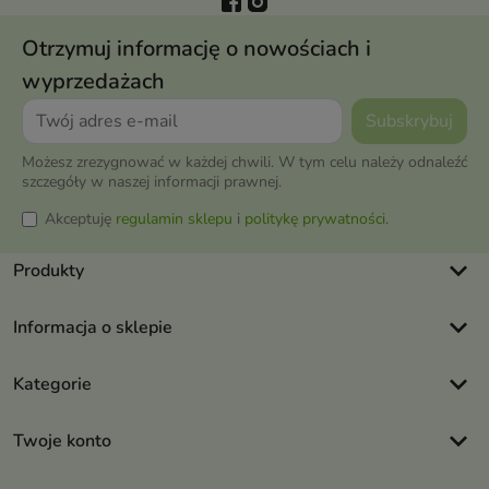
Otrzymuj informację o nowościach i
wyprzedażach
Możesz zrezygnować w każdej chwili. W tym celu należy odnaleźć
szczegóły w naszej informacji prawnej.
Akceptuję
regulamin sklepu
i
politykę prywatności
.
keyboard_arrow_down
Produkty
keyboard_arrow_down
Informacja o sklepie
keyboard_arrow_down
Kategorie
keyboard_arrow_down
Twoje konto