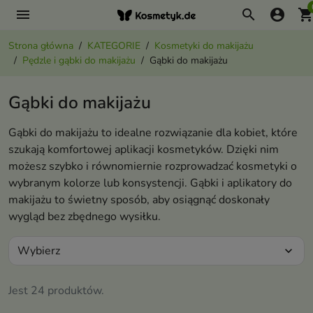
menu
search
account_circle
shopping_ca
Strona główna
KATEGORIE
Kosmetyki do makijażu
Pędzle i gąbki do makijażu
Gąbki do makijażu
Gąbki do makijażu
Gąbki do makijażu to idealne rozwiązanie dla kobiet, które
szukają komfortowej aplikacji kosmetyków. Dzięki nim
możesz szybko i równomiernie rozprowadzać kosmetyki o
wybranym kolorze lub konsystencji. Gąbki i aplikatory do
makijażu to świetny sposób, aby osiągnąć doskonały
wygląd bez zbędnego wysiłku.
Wybierz
expand_more
Jest 24 produktów.