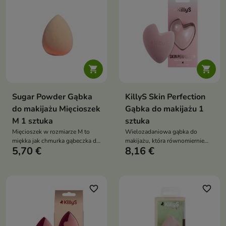
do każdego zakamarka twarzy —
precyzyjnie, delikatnie i bez
smug


Sugar Powder Gąbka
KillyS Skin Perfection
do makijażu Mięcioszek
Gąbka do makijażu 1
M 1 sztuka
sztuka
Mięcioszek w rozmiarze M to
Wielozadaniowa gąbka do
miękka jak chmurka gąbeczka do
makijażu, która równomiernie
5,70 €
8,16 €
makijażu, która zapewnia
rozprowadza produkty i
gładkie, równomierne
umożliwia precyzyjną aplikację
wykończenie bez smug i
bez smug, zapewniając
zacieków. Idealna do precyzyjnej
naturalny efekt perfekcyjnego
aplikacji korektora, różu i
wykończenia
favorite_border
favorite_border
rozświetlacza, a także do
podkładu — delikatna dla skóry,
wygodna w użyciu i łatwa w
czyszczeniu