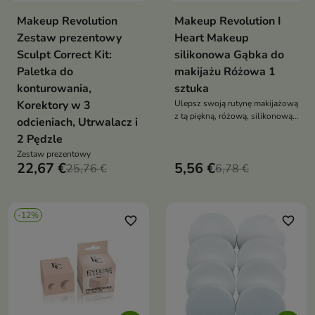
Makeup Revolution
Makeup Revolution I
Zestaw prezentowy
Heart Makeup
Sculpt Correct Kit:
silikonowa Gąbka do
Paletka do
makijażu Różowa 1
konturowania,
sztuka
Korektory w 3
Ulepsz swoją rutynę makijażową
z tą piękną, różową, silikonową
odcieniach, Utrwalacz i
gąbką w kształcie serca
2 Pędzle
Zestaw prezentowy
22,67 €
5,56 €
25,76 €
6,78 €
-12%
favorite_border
favorite_border