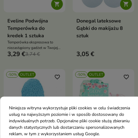


Eveline Podwójna
Donegal lateksowe
Temperówka do
Gąbki do makijażu 8
kredek 1 sztuka
sztuk
Temperówka ekspresowa to
niezastąpiony gadżet w Twojej
3,29 €
3,05 €
kosmetyczce
3,74 €
-50%
OUTLET
-50%
OUTLET
favorite_border
favorite_border
Niniejsza witryna wykorzystuje pliki cookies w celu świadczenia
usług na najwyższym poziomie i w sposób dostosowany do
indywidualnych potrzeb. Opcjonalne pliki cookie służą zbieraniu


danych statystycznych lub dostarczaniu spersonalizowanych
reklam, w tym z wykorzystaniem usług Google.