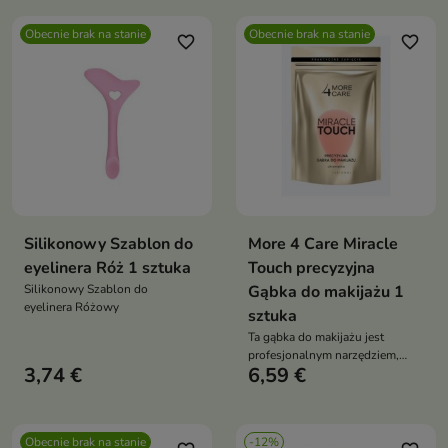
Obecnie brak na stanie
Obecnie brak na stanie
favorite_border
favorite_border
Silikonowy Szablon do
More 4 Care Miracle
eyelinera Róż 1 sztuka
Touch precyzyjna
Silikonowy Szablon do
Gąbka do makijażu 1
eyelinera Różowy
sztuka
Ta gąbka do makijażu jest
profesjonalnym narzędziem,
3,74 €
6,59 €
które ułatwia tworzenie
idealnego makijażu na różnych
obszarach twarzy i ciała
Obecnie brak na stanie
-12%