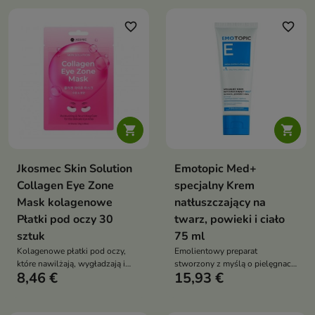
favorite_border
favorite_border


Jkosmec Skin Solution
Emotopic Med+
Collagen Eye Zone
specjalny Krem
Mask kolagenowe
natłuszczający na
Płatki pod oczy 30
twarz, powieki i ciało
sztuk
75 ml
Kolagenowe płatki pod oczy,
Emolientowy preparat
które nawilżają, wygładzają i
stworzony z myślą o pielęgnacji
8,46 €
15,93 €
rozjaśniają delikatną skórę,
skóry wyjątkowo suchej,
przywracając jej świeży i
wrażliwej oraz skłonnej do
promienny wygląd
atopii.