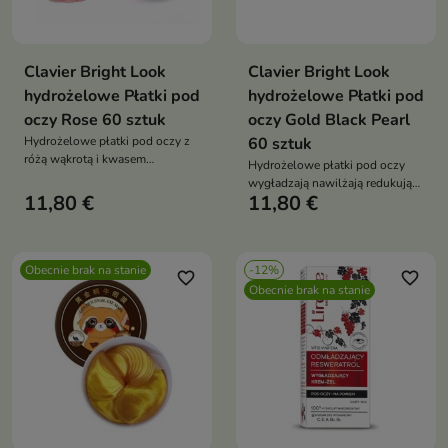
Clavier Bright Look
Clavier Bright Look
hydrożelowe Płatki pod
hydrożelowe Płatki pod
oczy Rose 60 sztuk
oczy Gold Black Pearl
Hydrożelowe płatki pod oczy z
60 sztuk
różą wąkrotą i kwasem
Hydrożelowe płatki pod oczy
hialuronowym nawilżają
wygładzają nawilżają redukują
wygładzają redukują cienie i
11,80 €
11,80 €
cienie i obrzęki 60 sztuk
obrzęki 60 sztuk
Obecnie brak na stanie
-12%
favorite_border
favorite_border
Obecnie brak na stanie