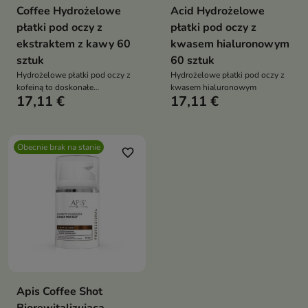
Coffee Hydrożelowe
Acid Hydrożelowe
płatki pod oczy z
płatki pod oczy z
ekstraktem z kawy 60
kwasem hialuronowym
sztuk
60 sztuk
Hydrożelowe płatki pod oczy z
Hydrożelowe płatki pod oczy z
kofeiną to doskonałe
kwasem hialuronowym
17,11 €
17,11 €
rozwiązanie dla osób, które
pragną skutecznie zadbać o
delikatną skórę wokół oczu
Obecnie brak na stanie
favorite_border
Apis Coffee Shot