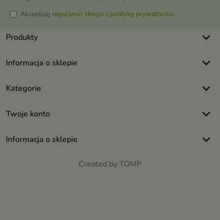
Akceptuję
regulamin sklepu
i
politykę prywatności
.
keyboard_arrow_down
Produkty
keyboard_arrow_down
Informacja o sklepie
keyboard_arrow_down
Kategorie
keyboard_arrow_down
Twoje konto
keyboard_arrow_down
Informacja o sklepie
Created by TOMP