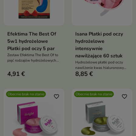
Efektima The Best Of
Isana Płatki pod oczy
5w1 hydrożelowe
hydrożelowe
Płatki pod oczy 5 par
intensywnie
Zestaw Efektima The Best Of to
nawilżające 60 sztuk
pięć rodzajów hydrożelowych
Hydrożelowe płatki pod oczy
płatków pod oczy, które
nawilżenie kwas hialuronowy
kompleksowo pielęgnują,
4,91 €
8,85 €
witamina E ekstrakt z truskawki
nawilżają, wygładzają i
30 par wegańskie
rozświetlają delikatną skórę pod
oczami
Obecnie brak na stanie
Obecnie brak na stanie
favorite_border
favorite_border