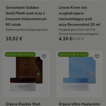
Sersanlove Golden
Lirene Krem-żel
Snail Płatki pod oczy z
wygładzająco-
kwasem hialuronowym
rozświetlający pod
60 sztuk
oczy Resweratrol 20 ml
Zaawansowana
pielęgnacja
przeciwstarzeniowa
Wygładzający Krem-Żel Pod
z
filtratem
śluzu
ślimaka
i
zło
Oczy to innowacyjna pielęgnacja
10,52 €
4,16 €
delikatnej skóry wokół oczu
4,72 €
Obecnie brak na stanie
Obecnie brak na stanie
favorite_border
favorite_border
Orjena Double Shot
Orjena Ultra Hyaluronic