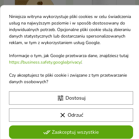
Niniejsza witryna wykorzystuje pliki cookies w celu świadczenia
usług na najwyższym poziomie i w sposób dostosowany do


indywidualnych potrzeb. Opcjonalne pliki cookie służą zbieraniu
danych statystycznych lub dostarczaniu spersonalizowanych
reklam, w tym z wykorzystaniem usług Google.
Petitfee Gold & Snail
Apis Lifting Peptide
Hydrożelowe płatki
liftingująco-napinająca
Informacje o tym, jak Google przetwarza dane, znajdziesz tutaj:
pod oczy 60 sztuk
Maska pod oczy z
https://business.safety.google/privacy/
.
Wygładzające hydrożelowe
SNAP-8™ peptide 50
płatki pod oczy ze złotem i
ml
Czy akceptujesz te pliki cookie i związane z tym przetwarzanie
śluzem ślimaka to luksusowa
Dla każdego rodzaju cery
danych osobowych?
pielęgnacja dla delikatnej skóry
dojrzałej, odwodnionej z
pod oczami
17,11 €
12,39 €
tendencją do zmarszczek,
tune
Dostosuj
wymagającej szybkiego liftingu
Obecnie brak na stanie
Obecnie brak na stanie
clear
Odrzuć
favorite_border
favorite_border
done_all
Zaakceptuj wszystkie