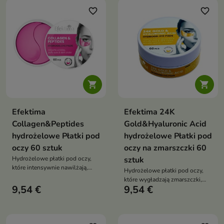
favorite_border
favorite_border


Efektima
Efektima 24K
Collagen&Peptides
Gold&Hyaluronic Acid
hydrożelowe Płatki pod
hydrożelowe Płatki pod
oczy 60 sztuk
oczy na zmarszczki 60
Hydrożelowe płatki pod oczy,
sztuk
które intensywnie nawilżają,
Hydrożelowe płatki pod oczy,
wygładzają drobne zmarszczki i
które wygładzają zmarszczki,
poprawiają jędrność skóry,
9,54 €
9,54 €
intensywnie nawilżają i redukują
przywracając spojrzeniu
oznaki zmęczenia, przywracając
świeżość i wypoczęty wygląd
skórze świeży i promienny
wygląd