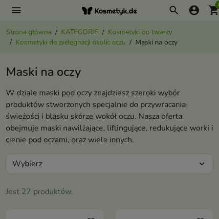
menu
search
account_circle
shopping_ca
Strona główna
KATEGORIE
Kosmetyki do twarzy
Kosmetyki do pielęgnacji okolic oczu
Maski na oczy
Maski na oczy
W dziale maski pod oczy znajdziesz szeroki wybór
produktów stworzonych specjalnie do przywracania
świeżości i blasku skórze wokół oczu. Nasza oferta
obejmuje maski nawilżające, liftingujące, redukujące worki i
cienie pod oczami, oraz wiele innych.
Wybierz
expand_more
Jest 27 produktów.