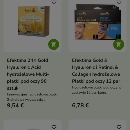
favorite_border
favorite_border


Efektima 24K Gold
Efektima Gold &
Hyaluronic Acid
Hyaluronic i Retinol &
hydrożelowe Multi-
Collagen hydrożelowe
płatki pod oczy 90
Płatki pod oczy 12 par
sztuk
Hydrożelowe płatki pod oczy w
zestawie 12 par, które
Innowacyjne hydrożelowe płatki
intensywnie nawilżają,
3-strefowe wygładzają
wygładzają zmarszczki i
9,54 €
6,78 €
zmarszczki, nawilżają i
redukują oznaki zmęczenia,
rozjaśniają skórę w trzech
przywracając skórze świeży,
najbardziej wymagających
promienny wygląd
obszarach: pod oczami, na lwiej
zmarszczce i wokół ust
favorite_border
favorite_border