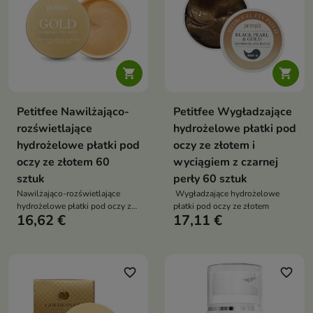


Petitfee Nawilżająco-
Petitfee Wygładzające
rozświetlające
hydrożelowe płatki pod
hydrożelowe płatki pod
oczy ze złotem i
oczy ze złotem 60
wyciągiem z czarnej
sztuk
perły 60 sztuk
Nawilżająco-rozświetlające
Wygładzające hydrożelowe
hydrożelowe płatki pod oczy ze
płatki pod oczy ze złotem
16,62 €
17,11 €
złotem
favorite_border
favorite_border