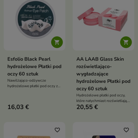


Esfolio Black Pearl
AA LAAB Glass Skin
hydrożelowe Płatki pod
rozświetlająco-
oczy 60 sztuk
wygładzające
Nawilżająco-odżywcze
hydrożelowe Płatki pod
hydrożelowe płatki pod oczy z
oczy 60 sztuk
ekstraktem z czarnych pereł,
Hydrożelowe płatki pod oczy,
które intensywnie pielęgnują
które natychmiast rozświetlają,
delikatną skórę, poprawiają jej
16,03 €
20,55 €
nawilżają i redukują oznaki
elastyczność i wyraźnie
zmęczenia, zapewniając efekt
rozświetlają spojrzenie. Szybki,
świeżego, wypoczętego
wygodny sposób na świeży i
spojrzenia
wypoczęty wygląd okolic oczu
favorite_border
favorite_border