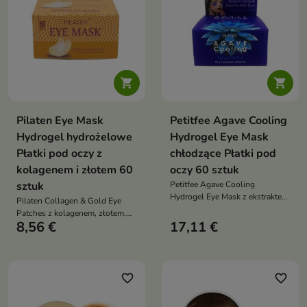


Pilaten Eye Mask
Petitfee Agave Cooling
Hydrogel hydrożelowe
Hydrogel Eye Mask
Płatki pod oczy z
chłodzące Płatki pod
kolagenem i złotem 60
oczy 60 sztuk
sztuk
Petitfee Agave Cooling
Hydrogel Eye Mask z ekstraktem
Pilaten Collagen & Gold Eye
z zielonej herbaty, spiruliną,
Patches z kolagenem, złotem,
kofeiną i proszkiem
8,56 €
17,11 €
peptydami i ekstraktem z
bambusowym chłodzi, nawilża i
kawioru intensywnie nawilżają,
regeneruje skórę wokół oczu.
ujędrniają i rozświetlają skórę
Redukuje cienie, opuchnięcia i
wokół oczu. Redukują cienie i
drobne zmarszczki, przywracając
drobne zmarszczki, przywracając
favorite_border
favorite_border
spojrzeniu świeżość i promienny
świeży, promienny wygląd już
wygląd
po jednym użyciu