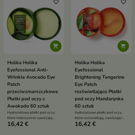
favorite_border
favorite_border


Holika Holika
Holika Holika
Eyefessional Anti-
Eyefessional
Wrinkle Avocado Eye
Brightening Tangerine
Patch
Eye Patch
przeciwzmarszczkowe
rozświetlające Płatki
Płatki pod oczy z
pod oczy Mandarynka
Awokado 60 sztuk
60 sztuk
Hydrożelowe płatki pod oczy,
hydrożelowe płatki pod oczy,
które intensywnie nawilżają,
które rozświetlają, nawilżają i
16,42 €
16,42 €
odżywiają i pomagają wygładzić
pomagają zmniejszyć oznaki
drobne zmarszczki oraz oznaki
zmęczenia oraz cienie pod
zmęczenia
oczami