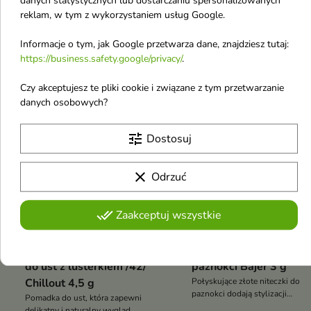
danych statystycznych lub dostarczaniu spersonalizowanych
reklam, w tym z wykorzystaniem usług Google.
Informacje o tym, jak Google przetwarza dane, znajdziesz tutaj:
Popularne produkty
https://business.safety.google/privacy/
.
Czy akceptujesz te pliki cookie i związane z tym przetwarzanie
-25%
OUTLET
-35%
OUTLET
favorite_border
danych osobowych?
tune
Dostosuj
clear
Odrzuć

done_all
Zaakceptuj wszystkie
Hean Say Nude Pomadka
Indigo Ozdoby do styliz
do ust z lusterkiem /42/
paznokci Bajer 3 g
Chillout 4,5 g
Połyskujące złote niteczki do
paznokci dodają stylizacji
Pomadka do ust, która zapewni
subtelnego blasku i biżuteryjne
delikatny i naturalny wygląd