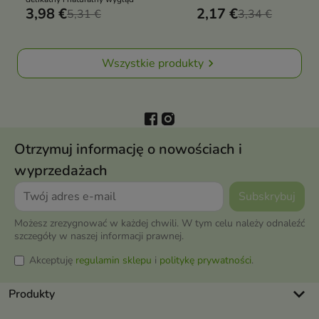
wykończenia. Ozdoby pięknie m
3,98 €
2,17 €
5,31 €
3,34 €
się na płytce, wzbogacając zar
klasyczny manicure, jak i bardzie
wyrafinowane zdobienia
Wszystkie produkty

Otrzymuj informację o nowościach i
wyprzedażach
Możesz zrezygnować w każdej chwili. W tym celu należy odnaleźć
szczegóły w naszej informacji prawnej.
Akceptuję
regulamin sklepu
i
politykę prywatności
.
keyboard_arrow_down
Produkty