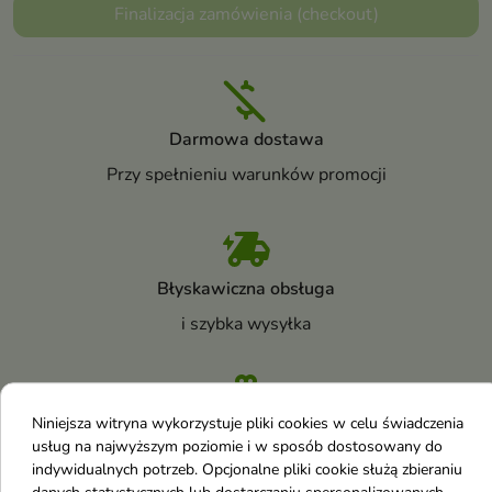
Finalizacja zamówienia (checkout)
Darmowa dostawa
Przy spełnieniu warunków promocji
Błyskawiczna obsługa
i szybka wysyłka
Niniejsza witryna wykorzystuje pliki cookies w celu świadczenia
Niespodzianka
usług na najwyższym poziomie i w sposób dostosowany do
indywidualnych potrzeb. Opcjonalne pliki cookie służą zbieraniu
Do każdego zamówienia