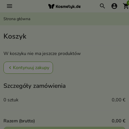
menu
search
account_circle
shopping_ca
Strona główna
Koszyk
W koszyku nie ma jeszcze produktów
Kontynuuj zakupy
chevron_left
Szczegóły zamówienia
0 sztuk
0,00 €
Razem (brutto)
0,00 €