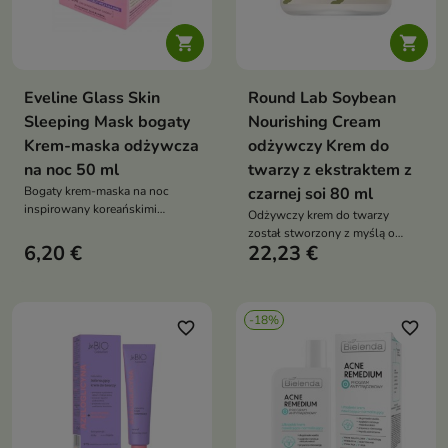


Eveline Glass Skin
Round Lab Soybean
Sleeping Mask bogaty
Nourishing Cream
Krem-maska odżywcza
odżywczy Krem do
na noc 50 ml
twarzy z ekstraktem z
Bogaty krem-maska na noc
czarnej soi 80 ml
inspirowany koreańskimi
Odżywczy krem do twarzy
rytuałami pielęgnacyjnymi.
został stworzony z myślą o
6,20 €
22,23 €
skórze suchej, mieszanej,
wrażliwej oraz z widocznymi
oznakami starzenia
-18%
favorite_border
favorite_border