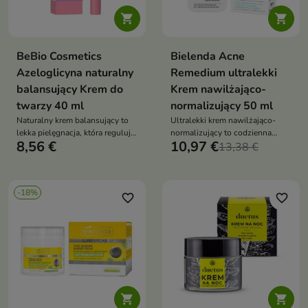


BeBio Cosmetics
Bielenda Acne
Azeloglicyna naturalny
Remedium ultralekki
balansujący Krem do
Krem nawilżająco-
twarzy 40 ml
normalizujący 50 ml
Naturalny krem balansujący to
Ultralekki krem nawilżająco-
lekka pielęgnacja, która reguluje
normalizujący to codzienna
8,56 €
10,97 €
sebum, ogranicza błyszczenie i
pielęgnacja dla skóry
13,38 €
przywraca skórze równowagę
problematycznej, która nawilża,
redukuje niedoskonałości i
przywraca równowagę
-18%
favorite_border
favorite_border

