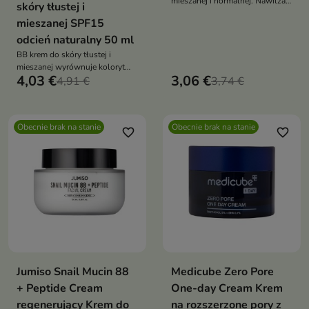
mieszanej i normalnej. Nawilża,
skóry tłustej i
koi, reguluje sebum.
mieszanej SPF15
odcień naturalny 50 ml
BB krem do skóry tłustej i
mieszanej wyrównuje koloryt
4,03 €
3,06 €
nawilża chroni przed UV
4,91 €
3,74 €
koryguje niedoskonałości i
matuje nadając naturalny
wygląd bez efektu maski
Obecnie brak na stanie
Obecnie brak na stanie
favorite_border
favorite_border
Jumiso Snail Mucin 88
Medicube Zero Pore
+ Peptide Cream
One-day Cream Krem
regenerujący Krem do
na rozszerzone pory z