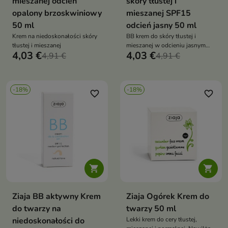
mieszanej odcień
skóry tłustej i
opalony brzoskwiniowy
mieszanej SPF15
50 ml
odcień jasny 50 ml
Krem na niedoskonałości skóry
BB krem do skóry tłustej i
tłustej i mieszanej
mieszanej w odcieniu jasnym
4,03 €
4,03 €
4,91 €
matuje nawilża koryguje
4,91 €
niedoskonałości i chroni przed
UV zapewniając naturalny
wygląd
-18%
-18%
favorite_border
favorite_border


Ziaja BB aktywny Krem
Ziaja Ogórek Krem do
do twarzy na
twarzy 50 ml
niedoskonałości do
Lekki krem do cery tłustej,