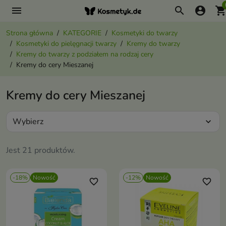
menu
search
account_circle
shopping_ca
Strona główna
KATEGORIE
Kosmetyki do twarzy
Kosmetyki do pielęgnacji twarzy
Kremy do twarzy
Kremy do twarzy z podziałem na rodzaj cery
Kremy do cery Mieszanej
Kremy do cery Mieszanej
Wybierz
expand_more
Jest 21 produktów.
-18%
Nowość
-12%
Nowość
favorite_border
favorite_border