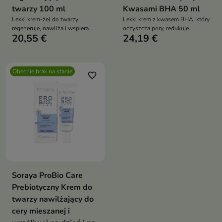
twarzy 100 ml
Kwasami BHA 50 ml
Lekki krem-żel do twarzy
Lekki krem z kwasem BHA, który
regeneruje, nawilża i wspiera
oczyszcza pory, redukuje
20,55 €
24,19 €
wyrównanie kolorytu skóry.
niedoskonałości i pomaga
Formuła z 88% filtratu ze śluzu
uzyskać gładką, bardziej
ślimaka, niacynamidem,
jednolitą skórę
kompleksem peptydowym,
Obecnie brak na stanie
betainą, alantoiną i pantenolem
favorite_border
koi, wygładza oraz pomaga
ograniczyć niedoskonałości
Soraya ProBio Care
Prebiotyczny Krem do
twarzy nawilżający do
cery mieszanej i