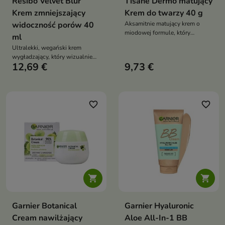
Resibo Velvet Blur
Tisane Dermo matujący
Krem zmniejszający
Krem do twarzy 40 g
widoczność porów 40
Aksamitnie matujący krem o
miodowej formule, który
ml
wygładza, odżywia i redukuje
Ultralekki, wegański krem
zmarszczki, pozostawiając skórę
wygładzający, który wizualnie
jedwabiście matową i miękką już
12,69 €
9,73 €
zmniejsza pory, reguluje sebum i
od pierwszej aplikacji
poprawia teksturę skóry,
zapewniając aksamitne,
matowo-jedwabiste
wykończenie
favorite_border
favorite_border


Garnier Botanical
Garnier Hyaluronic
Cream nawilżający
Aloe All-In-1 BB