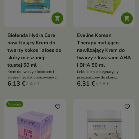


Bielenda Hydra Care
Eveline Korean
nawilżający Krem do
Therapy matująco-
twarzy kokos i aloes do
nawilżający Krem do
skóry mieszanej i
twarzy z kwasami AHA
tłustej 50 ml
i BHA 50 ml
Krem do twarzy z kokosem i
Lekki krem pielęgnacyjny
aloesem został opracowany z
przeznaczony do skóry
6,13 €
6,31 €
myślą o potrzebach skóry
7,47 €
mieszanej, tłustej i
7,18 €
mieszanej i tłustej
problematycznej.
Nowość
favorite_border
favorite_border