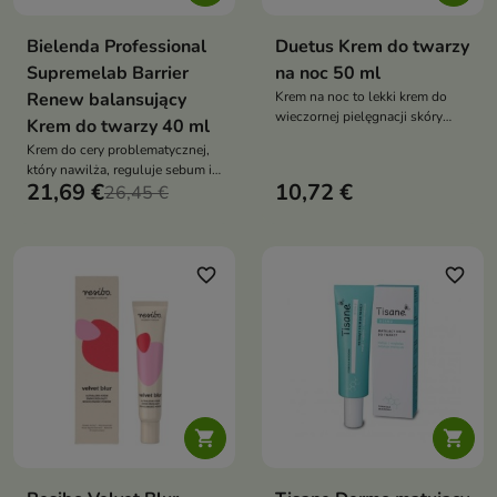
Bielenda Professional
Duetus Krem do twarzy
Supremelab Barrier
na noc 50 ml
Renew balansujący
Krem na noc to lekki krem do
wieczornej pielęgnacji skóry
Krem do twarzy 40 ml
mieszanej, tłustej i skłonnej do
Krem do cery problematycznej,
niedoskonałości. Intensywnie
który nawilża, reguluje sebum i
nawilża, wspiera regenerację
21,69 €
10,72 €
wygładza skórę, zapewniając
26,45 €
skóry podczas snu oraz pomaga
efekt „pore blurring”
regulować wydzielanie sebum,
pozostawiając cerę gładką,
zbalansowaną i odświeżoną
favorite_border
favorite_border

