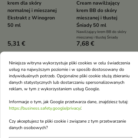
krem dla skóry
Cream nawilżający
normalnej i mieszanej
krem BB do skóry
Ekstrakt z Winogron
mieszanej i tłustej
50 ml
Śniady 50 ml
Nawilżający krem BB do skóry
mieszanej i tłustej Śniady
5,31 €
7,68 €
Niniejsza witryna wykorzystuje pliki cookies w celu świadczenia
favorite_border
favorite_border
usług na najwyższym poziomie i w sposób dostosowany do
indywidualnych potrzeb. Opcjonalne pliki cookie służą zbieraniu
danych statystycznych lub dostarczaniu spersonalizowanych
reklam, w tym z wykorzystaniem usług Google.
Informacje o tym, jak Google przetwarza dane, znajdziesz tutaj:
https://business.safety.google/privacy/
.


Czy akceptujesz te pliki cookie i związane z tym przetwarzanie
danych osobowych?
Nivea 24H Nawilżenia
Nivea 24H Nawilżenia
Krem do twarzy na noc
matujący Krem do