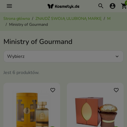
menu
search
account_circle
shopping_ca
Strona główna
ZNAJDŹ SWOJĄ ULUBIONĄ MARKĘ
M
Ministry of Gourmand
Ministry of Gourmand
Wybierz
expand_more
Jest 6 produktów.
favorite_border
favorite_border