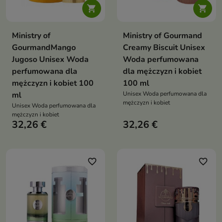


Ministry of
Ministry of Gourmand
GourmandMango
Creamy Biscuit Unisex
Jugoso Unisex Woda
Woda perfumowana
perfumowana dla
dla mężczyzn i kobiet
mężczyzn i kobiet 100
100 ml
ml
Unisex Woda perfumowana dla
mężczyzn i kobiet
Unisex Woda perfumowana dla
mężczyzn i kobiet
32,26 €
32,26 €
favorite_border
favorite_border