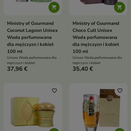


Ministry of Gourmand
Ministry of Gourmand
Coconut Lagoon Unisex
Choco Cult Unisex
Woda perfumowana
Woda perfumowana
dla mężczyzn i kobiet
dla mężczyzn i kobiet
100 ml
100 ml
Unisex Woda perfumowana dla
Unisex Woda perfumowana dla
mężczyzn i kobiet
mężczyzn i kobiet
37,96 €
35,40 €
favorite_border
favorite_border