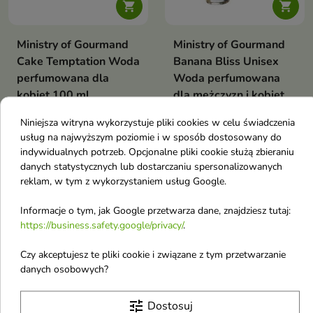


Ministry of Gourmand
Ministry of Gourmand
Cake Temptation Woda
Banana Bliss Unisex
perfumowana dla
Woda perfumowana
kobiet 100 ml
dla mężczyzn i kobiet
Woda perfumowana dla kobiet
100 ml
Niniejsza witryna wykorzystuje pliki cookies w celu świadczenia
Unisex Woda perfumowana dla
usług na najwyższym poziomie i w sposób dostosowany do
mężczyzn i kobiet
32,26 €
36,19 €
indywidualnych potrzeb. Opcjonalne pliki cookie służą zbieraniu
danych statystycznych lub dostarczaniu spersonalizowanych
reklam, w tym z wykorzystaniem usług Google.
Pokazano 1-6 z 6 pozycji
Informacje o tym, jak Google przetwarza dane, znajdziesz tutaj:
M
https://business.safety.google/privacy/
.
Max Factor
Czy akceptujesz te pliki cookie i związane z tym przetwarzanie
danych osobowych?
Medi-Peel
Moev
tune
Dostosuj