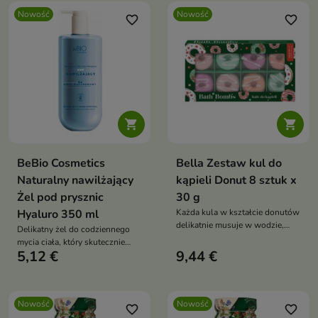
Nowość
Nowość
favorite_border
favorite_border


BeBio Cosmetics
Bella Zestaw kul do
Naturalny nawilżający
kąpieli Donut 8 sztuk x
Żel pod prysznic
30 g
Hyaluro 350 ml
Każda kula w kształcie donutów
delikatnie musuje w wodzie,
Delikatny żel do codziennego
uwalniając przyjemny zapach
mycia ciała, który skutecznie
5,12 €
9,44 €
oczyszcza skórę, jednocześnie
dbając o jej odpowiedni poziom
nawilżenia
Nowość
Nowość
favorite_border
favorite_border