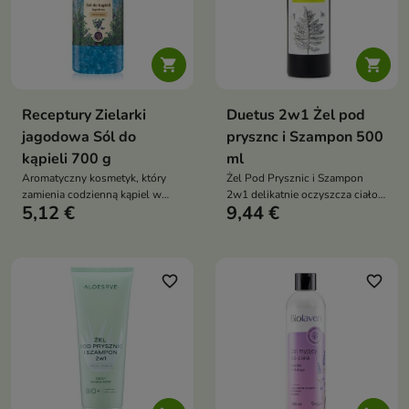


Receptury Zielarki
Duetus 2w1 Żel pod
jagodowa Sól do
prysznc i Szampon 500
kąpieli 700 g
ml
Aromatyczny kosmetyk, który
Żel Pod Prysznic i Szampon
zamienia codzienną kąpiel w
2w1 delikatnie oczyszcza ciało,
5,12 €
9,44 €
chwilę relaksu i odprężenia.
twarz i włosy, wspiera
odpowiedni poziom nawilżenia
oraz pozostawia przyjemne
uczucie świeżości dzięki
naturalnym olejkom eterycznym
favorite_border
favorite_border