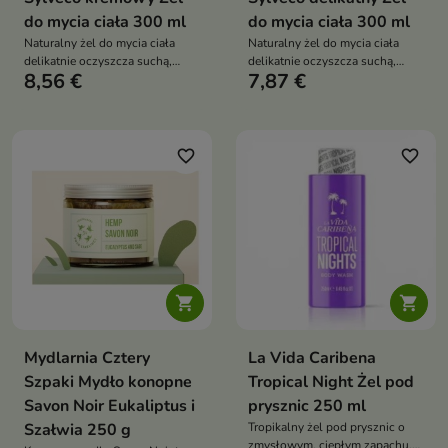
do mycia ciała 300 ml
do mycia ciała 300 ml
Naturalny żel do mycia ciała
Naturalny żel do mycia ciała
delikatnie oczyszcza suchą,
delikatnie oczyszcza suchą,
8,56 €
7,87 €
wrażliwą i atopową skórę,
wrażliwą i atopową skórę,
pomagając chronić ją przed
pomagając chronić ją przed
przesuszeniem oraz zapewniając
przesuszeniem oraz zapewniając
uczucie świeżości i komfortu
uczucie świeżości i komfortu
favorite_border
favorite_border


Mydlarnia Cztery
La Vida Caribena
Szpaki Mydło konopne
Tropical Night Żel pod
Savon Noir Eukaliptus i
prysznic 250 ml
Szałwia 250 g
Tropikalny żel pod prysznic o
zmysłowym, ciepłym zapachu,