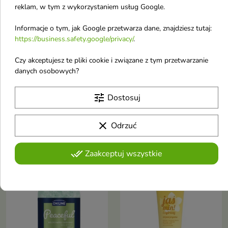
reklam, w tym z wykorzystaniem usług Google.
Informacje o tym, jak Google przetwarza dane, znajdziesz tutaj:
https://business.safety.google/privacy/
.


Czy akceptujesz te pliki cookie i związane z tym przetwarzanie
danych osobowych?
YOPE naturalny Żel
Green Body Sól do
pod prysznic Jaśmin i
kąpieli Rozmaryn &
tune
Dostosuj
Tonka 400 ml
Mięta 1000 g
Naturalny żel pod prysznic
Wegańska sól do kąpieli
Jaśmin & Tonka to delikatny,
Rozmaryn & Mięta marokańska
clear
Odrzuć
7,18 €
6,78 €
nawilżający żel, który oczyszcza
to naturalna sól, która relaksuje
skórę, koi ją i pozostawia miękką
ciało, odświeża zmysły i wspiera
oraz otuloną eleganckim,
kondycję skóry. Zapewnia efekt
done_all
Zaakceptuj wszystkie
kwiatowo-orientalnym
odprężenia oraz uczucie
-16%
zapachem
świeżośc
favorite_border
favorite_border