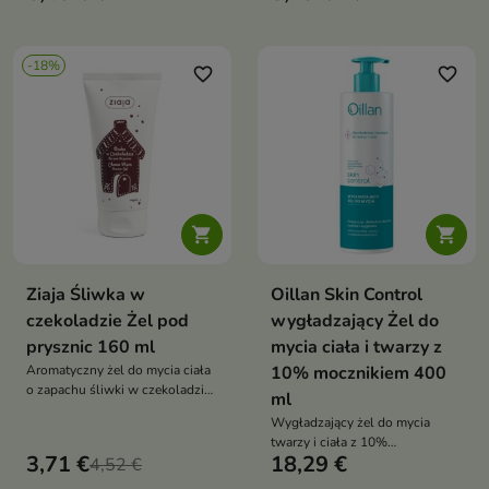
subtelne rozświetlenie i
ciała, który oczyszcza, wygładza
elegancki, kwiatowy zapach już
i odżywia skórę, otulając ją
podczas kąpieli
ciepłym, zmysłowym zapachem
-18%
– idealny pomysł na prezent dla
favorite_border
favorite_border
kobiety


Ziaja Śliwka w
Oillan Skin Control
czekoladzie Żel pod
wygładzający Żel do
prysznic 160 ml
mycia ciała i twarzy z
Aromatyczny żel do mycia ciała
10% mocznikiem 400
o zapachu śliwki w czekoladzie,
ml
który łagodnie oczyszcza skórę,
Wygładzający żel do mycia
nawilża i otula ją słodko-
twarzy i ciała z 10%
owocowym aromatem – idealny
3,71 €
18,29 €
4,52 €
mocznikiem, który nawilża,
na chłodne dni i zimowe
redukuje szorstkość i wspiera
wieczory