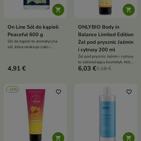


On Line Sól do kąpieli
ONLYBIO Body in
Peaceful 600 g
Balance Limited Edition
Sól do kąpieli to aromatyczna
Żel pod prysznic Jaśmin
sól, która relaksuje ciało i
i cytrusy 200 ml
zmysły dzięki wyjątkowej,
Żel pod prysznic Jaśmin i cytrusy
owocowo-słodkiej kompozycji
to odświeżający kosmetyk, który
zapachowej. Idealna do
4,91 €
6,03 €
delikatnie oczyszcza, nawilża i
7,18 €
stworzenia domowego rytuału
wygładza skórę. Pozostawia ją
odprężenia
miękką, promienną i otuloną
świeżym, energetyzującym
-16%
zapachem
favorite_border
favorite_border

