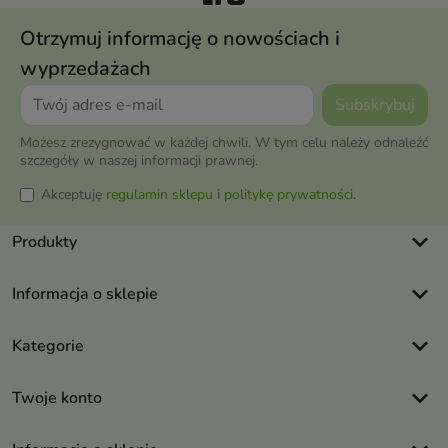
Otrzymuj informację o nowościach i
wyprzedażach
Możesz zrezygnować w każdej chwili. W tym celu należy odnaleźć
szczegóły w naszej informacji prawnej.
Akceptuję
regulamin sklepu
i
politykę prywatności
.
keyboard_arrow_down
Produkty
keyboard_arrow_down
Informacja o sklepie
keyboard_arrow_down
Kategorie
keyboard_arrow_down
Twoje konto