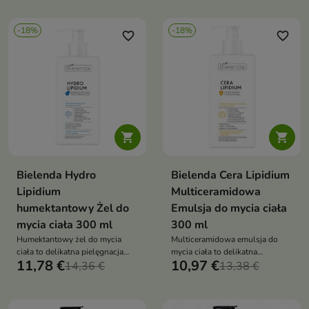
miękką oraz przyjemnie
odświeżoną oraz przyjemnie
pachnącą
pachnącą
-18%
-18%
favorite_border
favorite_border


Bielenda Hydro
Bielenda Cera Lipidium
Lipidium
Multiceramidowa
humektantowy Żel do
Emulsja do mycia ciała
mycia ciała 300 ml
300 ml
Humektantowy żel do mycia
Multiceramidowa emulsja do
ciała to delikatna pielęgnacja
mycia ciała to delikatna
11,78 €
10,97 €
oczyszczająca, która skutecznie
14,36 €
pielęgnacja oczyszczająca, która
13,38 €
myje, nawilża i chroni skórę
nawilża, koi i wspiera odbudowę
przed przesuszeniem
bariery hydrolipidowej skóry