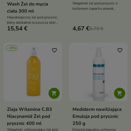
Wash Żel do mycia
Wegański żel pod prysznic o
kultowym zapachu pianek
ciała 300 ml
marshmallow to aromatyczna
Hipoalergiczny żel pod prysznic,
pielęgnacja, która delikatnie
który delikatnie oczyszcza skórę,
oczyszcza skórę i zapewnia
15,54 €
4,67 €
jednocześnie ją nawilżając,
5,70 €
przyjemne odprężenie. Gęsta
łagodząc podrażnienia i
konsystencja, łagodne składniki
wspierając wyrównanie kolorytu
myjące oraz 93% składników
pochodzenia naturalnego
-18%
favorite_border
favorite_border
sprawiają, że skóra po kąpieli
jest czysta, miękka i komfortowa


Ziaja Witamina C.B3
Mediderm nawilżająca
Niacynamid Żel pod
Emulsja pod prysznic
prysznic 400 ml
250 g
Wegański, odświeżający żel pod
Emulsja łagodna, ochronna