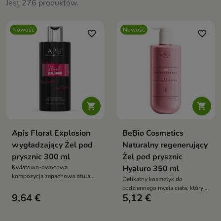
Jest 276 produktów.
Nowość
Nowość
favorite_border
favorite_border


Apis Floral Explosion
BeBio Cosmetics
wygładzający Żel pod
Naturalny regenerujący
prysznic 300 ml
Żel pod prysznic
Kwiatowo-owocowa
Hyaluro 350 ml
kompozycja zapachowa otula
Delikatny kosmetyk do
ciało subtelnym aromatem,
codziennego mycia ciała, który
zapewniając uczucie świeżości
9,64 €
5,12 €
skutecznie oczyszcza skórę i
na długi czas.
wspiera jej regenerację.