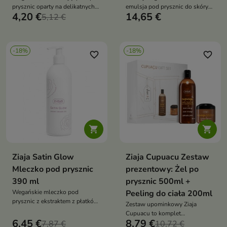
prysznic oparty na delikatnych
emulsja pod prysznic do skóry
4,20 €
14,65 €
składnikach myjących i
5,12 €
suchej, wrażliwej i
kompleksie witamin (C, B3, B5,
problematycznej, zalecana w
B6). Oczyszcza skórę bez
AZS, łuszczycy i egzemie
wysuszania, pozostawiając ją
-18%
-18%
miękką, pachnącą i nawilżoną
favorite_border
favorite_border


Ziaja Satin Glow
Ziaja Cupuacu Zestaw
Mleczko pod prysznic
prezentowy: Żel po
390 ml
prysznic 500ml +
Wegańskie mleczko pod
Peeling do ciała 200ml
prysznic z ekstraktem z płatków
Zestaw upominkowy Ziaja
róży delikatnie oczyszcza skórę,
Cupuacu to komplet
zapewniając jej komfort,
6,45 €
8,79 €
7,87 €
kosmetyków do pielęgnacji
10,72 €