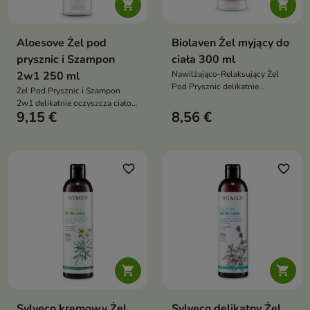


Aloesove Żel pod
Biolaven Żel myjący do
prysznic i Szampon
ciała 300 ml
2w1 250 ml
Nawilżająco-Relaksujący Żel
Pod Prysznic delikatnie
Żel Pod Prysznic i Szampon
oczyszcza, wspiera nawilżenie i
2w1 delikatnie oczyszcza ciało i
regenerację skóry oraz zapewnia
9,15 €
8,56 €
włosy, wspiera nawilżenie skóry
przyjemny lawendowo-
oraz pomaga chronić ją przed
winogronowy aromat
przesuszeniem dzięki formule
sprzyjający relaksowi
wzbogaconej o aloes i kompleks
antyoksydacyjny ACGG
favorite_border
favorite_border


Sylveco kremowy Żel
Sylveco delikatny Żel