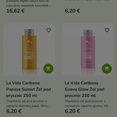
Konopne mydło Savon Noir to
który delikatnie oczyszcza skórę
naturalny, wegański kosmetyk o
i pozostawia ją świeżą oraz
16,62 €
6,20 €
żelowej konsystencji, który
przyjemnie pachnącą
oczyszcza, wygładza skórę i
wspiera jej regenerację
favorite_border
favorite_border


La Vida Caribena
La Vida Caribena
Papaya Sunset Żel pod
Guava Glow Żel pod
prysznic 250 ml
prysznic 250 ml
Tropikalny żel pod prysznic o
Tropikalny żel pod prysznic o
zapachu dojrzałej papai, który
soczystym zapachu guawy, który
6,20 €
6,20 €
delikatnie oczyszcza skórę i
delikatnie oczyszcza skórę i
pozostawia ją odświeżoną,
pozostawia ją miękką,