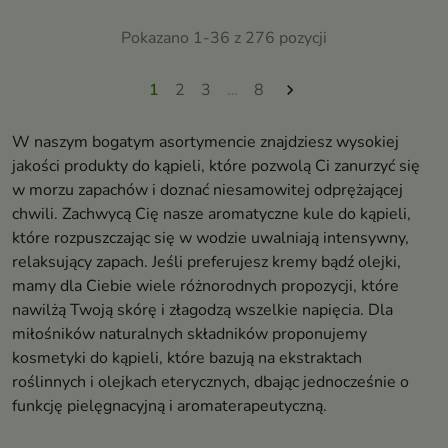
skórę problematyczną już od
pierwszego użycia
Pokazano 1-36 z 276 pozycji
1
2
3
…
8

W naszym bogatym asortymencie znajdziesz wysokiej
jakości produkty do kąpieli, które pozwolą Ci zanurzyć się
w morzu zapachów i doznać niesamowitej odprężającej
chwili. Zachwycą Cię nasze aromatyczne kule do kąpieli,
które rozpuszczając się w wodzie uwalniają intensywny,
relaksujący zapach. Jeśli preferujesz kremy bądź olejki,
mamy dla Ciebie wiele różnorodnych propozycji, które
nawilżą Twoją skórę i złagodzą wszelkie napięcia. Dla
miłośników naturalnych składników proponujemy
kosmetyki do kąpieli, które bazują na ekstraktach
roślinnych i olejkach eterycznych, dbając jednocześnie o
funkcję pielęgnacyjną i aromaterapeutyczną.