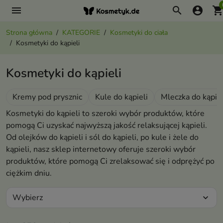
menu
search
account_circle
shopping_ca
Strona główna
KATEGORIE
Kosmetyki do ciała
Kosmetyki do kąpieli
Kosmetyki do kąpieli
Kremy pod prysznic
Kule do kąpieli
Mleczka do kąpiel
Kosmetyki do kąpieli to szeroki wybór produktów, które
pomogą Ci uzyskać najwyższą jakość relaksującej kąpieli.
Od olejków do kąpieli i sól do kąpieli, po kule i żele do
kąpieli, nasz sklep internetowy oferuje szeroki wybór
produktów, które pomogą Ci zrelaksować się i odprężyć po
ciężkim dniu.
Wybierz
expand_more