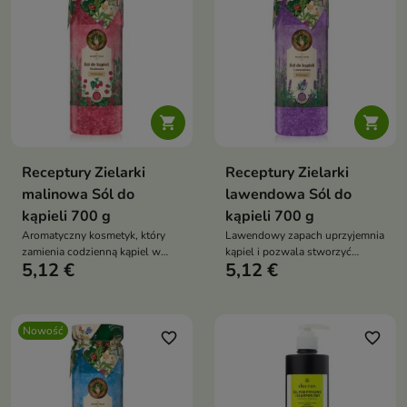


Receptury Zielarki
Receptury Zielarki
malinowa Sól do
lawendowa Sól do
kąpieli 700 g
kąpieli 700 g
Aromatyczny kosmetyk, który
Lawendowy zapach uprzyjemnia
zamienia codzienną kąpiel w
kąpiel i pozwala stworzyć
5,12 €
5,12 €
chwilę relaksu i odprężenia.
domowe SPA.
Nowość
favorite_border
favorite_border