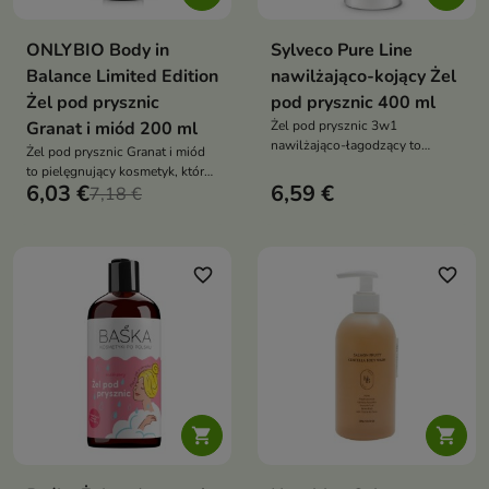
ONLYBIO Body in
Sylveco Pure Line
Balance Limited Edition
nawilżająco-kojący Żel
Żel pod prysznic
pod prysznic 400 ml
Granat i miód 200 ml
Żel pod prysznic 3w1
nawilżająco-łagodzący to
Żel pod prysznic Granat i miód
uniwersalny kosmetyk
to pielęgnujący kosmetyk, który
przeznaczony do mycia ciała,
6,03 €
6,59 €
delikatnie oczyszcza, nawilża i
7,18 €
twarzy i włosów. Delikatna
wygładza skórę, pozostawiając
formuła oparta na łagodnych
ją miękką, promienną i otuloną
składnikach myjących
zmysłowym zapachem
skutecznie oczyszcza skórę i
favorite_border
favorite_border
włosy, jednocześnie dbając o ich
odpowiednie nawilżenie

