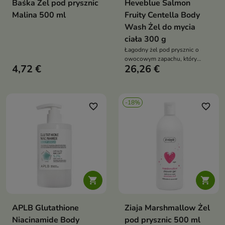
Baśka Żel pod prysznic
Heveblue Salmon
Malina 500 ml
Fruity Centella Body
Wash Żel do mycia
ciała 300 g
Łagodny żel pod prysznic o
owocowym zapachu, który
4,72 €
26,26 €
skutecznie oczyszcza skórę,
jednocześnie ją nawilżając,
odżywiając i wspierając jej
regenerację
-18%
favorite_border
favorite_border


APLB Glutathione
Ziaja Marshmallow Żel
Niacinamide Body
pod prysznic 500 ml