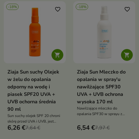
Formuła z 78% ekstraktu z soku
-18%
-18%
liści aloesu nawilża, koi i
favorite_border
favorite_border
odświeża skórę, nie
pozostawiając białych śladów
ani ciężkiego filmu


Ziaja Sun suchy Olejek
Ziaja Sun Mleczko do
w żelu do opalania
opalania w spray'u
odporny na wodę i
nawilżające SPF30
piasek SPF20 UVA +
UVA + UVB ochrona
UVB ochorna średnia
wysoka 170 ml
90 ml
Nawilżające mleczko do
opalania SPF30 w sprayu z
Sun suchy olejek SPF 20 chroni
filtrami UVA/UVB chroni skórę
skórę przed UVA i UVB, jest
przed przebarwieniami i
6,26 €
6,54 €
wodoodporny i odporny na
7,64 €
7,97 €
podrażnieniami, szybko się
piasek. Lekka żelowa formuła
wchłania i nie klei
bez tłustego filmu