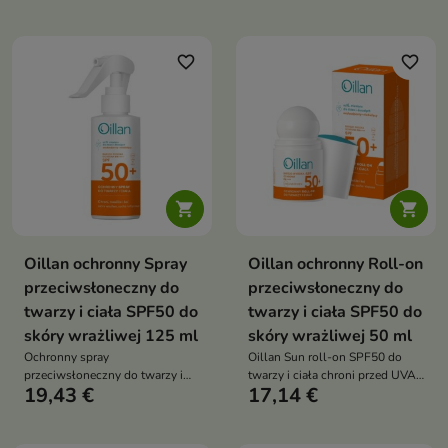
nawilża i koi skórę podczas
Formuła z aloesem, gliceryną
ekspozycji na słońce
roślinną, witaminą E i
nowoczesnymi filtrami
favorite_border
favorite_border
przeciwsłonecznymi koi,
nawilża i pomaga chronić cerę
przed słońcem


Oillan ochronny Spray
Oillan ochronny Roll-on
przeciwsłoneczny do
przeciwsłoneczny do
twarzy i ciała SPF50 do
twarzy i ciała SPF50 do
skóry wrażliwej 125 ml
skóry wrażliwej 50 ml
Ochronny spray
Oillan Sun roll-on SPF50 do
przeciwsłoneczny do twarzy i
twarzy i ciała chroni przed UVA,
19,43 €
17,14 €
ciała SPF50 to produkt
UVB, IR i HEV, nawilża i
zapewniający bardzo wysoką
sprawdza się przy skórze
ochronę skóry przed
wrażliwej
promieniowaniem UVA, UVB, IR