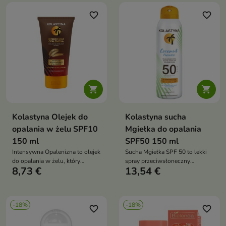
dzieci od 6. miesiąca życia
favorite_border
favorite_border


Kolastyna Olejek do
Kolastyna sucha
opalania w żelu SPF10
Mgiełka do opalania
150 ml
SPF50 150 ml
Intensywna Opalenizna to olejek
Sucha Mgiełka SPF 50 to lekki
do opalania w żelu, który
spray przeciwsłoneczny
8,73 €
13,54 €
pomaga uzyskać złocistą
zapewniający bardzo wysoką
opaleniznę, intensywnie nawilża
ochronę przed promieniowaniem
skórę i pozostawia ją miękką
UVA, UVB i IRA oraz
oraz promienną
natychmiastowy efekt
-18%
-18%
chłodzenia skóry
favorite_border
favorite_border