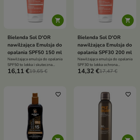


Bielenda Sol D'OR
Bielenda Sol D'OR
nawilżająca Emulsja do
nawilżająca Emulsja do
opalania SPF50 150 ml
opalania SPF30 200 ml
Nawilżająca emulsja do opalania
Nawilżająca emulsja do opalania
SPF50 to lekka i skuteczna
SPF30 to lekka ochrona
16,11 €
14,32 €
ochrona przeciwsłoneczna,
19,65 €
przeciwsłoneczna, która
17,47 €
która zabezpiecza skórę przed
skutecznie zabezpiecza skórę
promieniowaniem UV,
przed promieniowaniem UV,
jednocześnie intensywnie ją
jednocześnie nawilżając i
nawilżając i zapewniając
zapewniając komfort podczas
favorite_border
favorite_border
komfort podczas ekspozycji na
codziennej ekspozycji na słońce
słońce