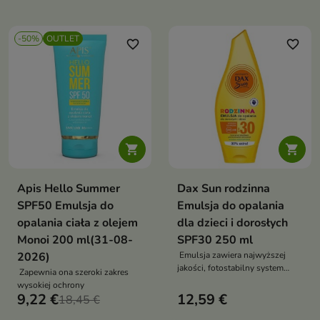
odporność na wodę
-50%
OUTLET
favorite_border
favorite_border


Apis Hello Summer
Dax Sun rodzinna
SPF50 Emulsja do
Emulsja do opalania
opalania ciała z olejem
dla dzieci i dorosłych
Monoi 200 ml(31-08-
SPF30 250 ml
2026)
Emulsja zawiera najwyższej
jakości, fotostabilny system
Zapewnia ona szeroki zakres
filtrów UVA/UVB
wysokiej ochrony
9,22 €
12,59 €
18,45 €