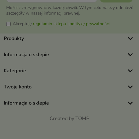
Możesz zrezygnować w każdej chwili. W tym celu należy odnaleźć
szczegóły w naszej informacji prawnej.
Akceptuję
regulamin sklepu
i
politykę prywatności
.
keyboard_arrow_down
Produkty
keyboard_arrow_down
Informacja o sklepie
keyboard_arrow_down
Kategorie
keyboard_arrow_down
Twoje konto
keyboard_arrow_down
Informacja o sklepie
Created by TOMP