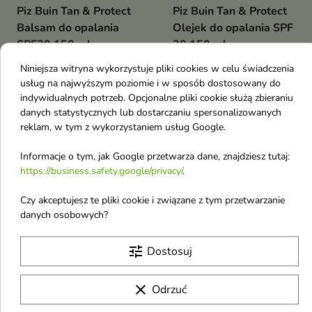
Piz Buin Tan & Protect
Piz Buin Tan & Protect
Balsam do opalania
Olejek do opalania SPF
SPF30 150 ml
30 150 ml
Mleczko ochronne
Olejek ochronny SPF 30 łączy
Niniejsza witryna wykorzystuje pliki cookies w celu świadczenia
przyspieszające opalanie chroni
ochronę przeciwsłoneczną z
usług na najwyższym poziomie i w sposób dostosowany do
15,07 €
15,07 €
skórę przed promieniowaniem
efektem intensywniejszej,
indywidualnych potrzeb. Opcjonalne pliki cookie służą zbieraniu
UVA i UVB, jednocześnie
naturalnej opalenizny. Formuła z
wspierając naturalny proces
technologią Illumitone™,
danych statystycznych lub dostarczaniu spersonalizowanych
opalania. Formuła z technologią
witaminą E i filtrami UVA/UVB
reklam, w tym z wykorzystaniem usług Google.
Illumitone™ i witaminą E
pomaga chronić skórę,
favorite_border
favorite_border
pomaga uzyskać
przyspiesza opalanie oraz
Informacje o tym, jak Google przetwarza dane, znajdziesz tutaj:
intensywniejszy odcień skóry,
pozostawia ciało gładkie i
https://business.safety.google/privacy/
.
nawilża i pielęgnuje podczas
miękkie
ekspozycji na słońce
Czy akceptujesz te pliki cookie i związane z tym przetwarzanie
danych osobowych?


tune
Dostosuj
Piz Buin Allergy
Nivea Sun
clear
Odrzuć
Balsam do opalania dla
Protect&Bronze Olejke