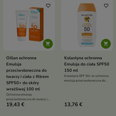
oraz HEV. Hipoalergiczna,
favorite_border
favorite_border
fotostabilna formuła została
opracowana z myślą o dzieciach
i dorosłych ze skórą wrażliwą,
suchą, atopową, skłonną do
alergii i podrażnień


Oillan ochronna
Kolastyna ochronna
Emulsja
Emulsja do ciała SPF50
przeciwsłoneczna do
150 ml
twarzy i ciała z filtrem
Kolastyna SPF 50+ to ochronna
emulsja przeciwsłoneczna do
SPF50+ do skóry
skóry wrażliwej, która zapewnia
wrażliwej 100 ml
wysoką ochronę przed
Ochronna emulsja
promieniowaniem UVA, UVB, VL
przeciwsłoneczna do twarzy i
i IRA oraz pomaga chronić skórę
19,43 €
13,76 €
ciała SPF50 to fotostabilna,
przed przesuszeniem i
hipoalergiczna formuła
podrażnieniami
przeznaczona dla dorosłych i