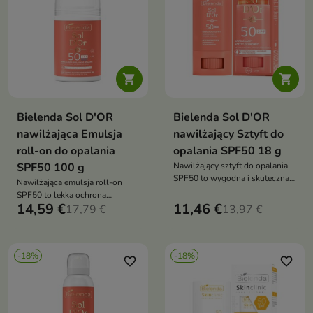


Bielenda Sol D'OR
Bielenda Sol D'OR
nawilżająca Emulsja
nawilżający Sztyft do
roll-on do opalania
opalania SPF50 18 g
SPF50 100 g
Nawilżający sztyft do opalania
SPF50 to wygodna i skuteczna
Nawilżająca emulsja roll-on
ochrona przeciwsłoneczna,
SPF50 to lekka ochrona
która zabezpiecza skórę przed
14,59 €
11,46 €
przeciwsłoneczna, która
17,79 €
13,97 €
promieniowaniem UV,
skutecznie zabezpiecza skórę
jednocześnie nawilżając i
przed promieniowaniem UV,
zapewniając komfort w każdej
jednocześnie nawilżając i
sytuacji
-18%
-18%
zapewniając komfort podczas
favorite_border
favorite_border
ekspozycji na słońce