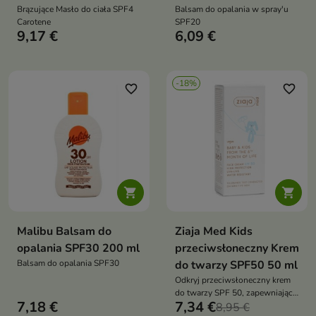
Brązujące Masło do ciała SPF4
Balsam do opalania w spray'u
Carotene
SPF20
9,17 €
6,09 €
-18%
favorite_border
favorite_border


Malibu Balsam do
Ziaja Med Kids
opalania SPF30 200 ml
przeciwsłoneczny Krem
Balsam do opalania SPF30
do twarzy SPF50 50 ml
Odkryj przeciwsłoneczny krem
do twarzy SPF 50, zapewniający
7,18 €
7,34 €
wysoką ochronę UVA+UVB oraz
8,95 €