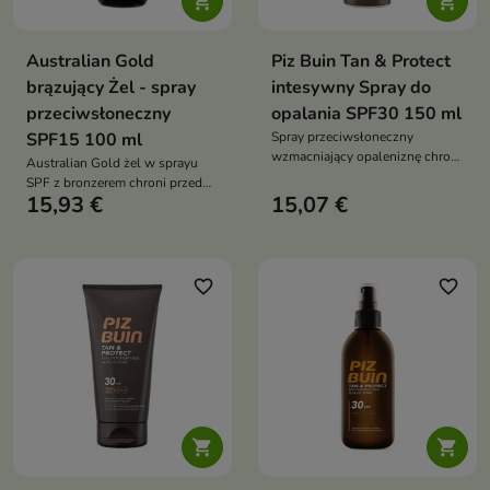


Australian Gold
Piz Buin Tan & Protect
brązujący Żel - spray
intesywny Spray do
przeciwsłoneczny
opalania SPF30 150 ml
SPF15 100 ml
Spray przeciwsłoneczny
wzmacniający opaleniznę chroni
Australian Gold żel w sprayu
skórę przed promieniowaniem
SPF z bronzerem chroni przed
UVA i UVB, jednocześnie
15,93 €
15,07 €
UVA/UVB, szybko się wchłania,
wspierając naturalny proces
nawilża i podkreśla efekt
opalania. Lekka, nietłusta
ciemniejszej opalenizny
formuła z technologią
Illumitone™ i witaminą E
favorite_border
favorite_border
nawilża, pielęgnuje oraz pomaga
uzyskać intensywniejszy kolor
skóry

