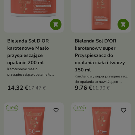


Bielenda Sol D'OR
Bielenda Sol D'OR
karotenowe Masło
karotenowy super
przyspieszające
Przyspieszacz do
opalanie 200 ml
opalania ciała i twarzy
Karotenowe masło
150 ml
przyspieszające opalanie to
Karotenowy super przyspieszacz
odżywczo-nawilżająca
do opalania to nawilżająco-
pielęgnacja, która wspiera
14,32 €
9,76 €
17,47 €
odżywcza pielęgnacja, która
11,90 €
uzyskanie naturalnej, złocistej
wspiera szybsze uzyskanie
opalenizny oraz pozostawia
intensywnej, złocistej
skórę miękką i gładką
opalenizny oraz pozostawia
-18%
-18%
skórę gładką i miękką
favorite_border
favorite_border