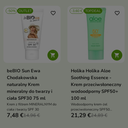
-50%
OUTLET
-3,60 €
TOPDEAL
favorite_border
favorite_border


beBIO Sun Ewa
Holika Holika Aloe
Chodakowska
Soothing Essence -
naturalny Krem
Krem przeciwsłoneczny
mineralny do twarzy i
wodoodporny SPF50+
ciała SPF30 75 ml
100 ml
Krem z filtrem MINERALNYM do
Wodoodporny krem-żel
ciała i twarzy SPF 30
przeciwsłoneczny SPF50
7,48 €
21,29 €
14,96 €
PA++++ zapewnia bardzo
24,89 €
wysoką ochronę przed
promieniowaniem UVA i UVB.