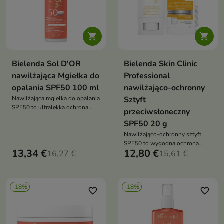


Bielenda Sol D'OR
Bielenda Skin Clinic
nawilżająca Mgiełka do
Professional
opalania SPF50 100 ml
nawilżająco-ochronny
Nawilżająca mgiełka do opalania
Sztyft
SPF50 to ultralekka ochrona
przeciwsłoneczny
przeciwsłoneczna, która
SPF50 20 g
skutecznie zabezpiecza skórę
przed promieniowaniem UV,
Nawilżająco-ochronny sztyft
jednocześnie nawilżając i
SPF50 to wygodna ochrona
13,34 €
12,80 €
zapewniając jedwabiste
16,27 €
przeciwsłoneczna, która
15,61 €
wykończenie
zabezpiecza skórę przed
promieniowaniem UV,
jednocześnie nawilżając ją i
-18%
-18%
nadając efekt naturalnego glow
favorite_border
favorite_border