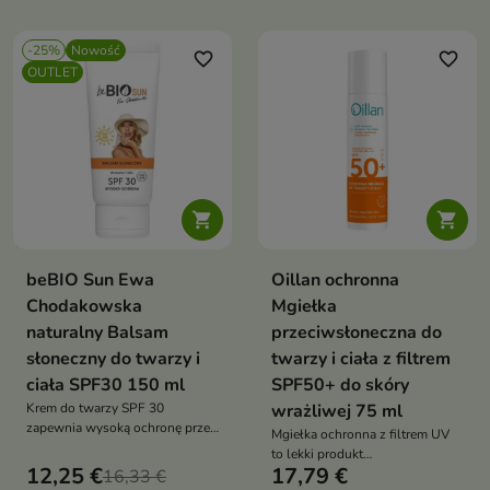
-25%
Nowość
favorite_border
favorite_border
OUTLET


beBIO Sun Ewa
Oillan ochronna
Chodakowska
Mgiełka
naturalny Balsam
przeciwsłoneczna do
słoneczny do twarzy i
twarzy i ciała z filtrem
ciała SPF30 150 ml
SPF50+ do skóry
Krem do twarzy SPF 30
wrażliwej 75 ml
zapewnia wysoką ochronę przed
Mgiełka ochronna z filtrem UV
promieniowaniem UVA i UVB,
to lekki produkt
jednocześnie wspierając
12,25 €
17,79 €
16,33 €
przeciwsłoneczny, który chroni,
codzienną pielęgnację skóry.