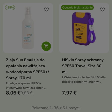
-18%
Obecnie brak na stanie
favorite_border
favorite_border

Ziaja Sun Emulsja do
HiSkin Spray ochronny
opalania nawilżająca
SPF50 Travel Size 30
wodoodporna SPF50+/
ml
Spray 170 ml
HiSkin Sun Protector SPF 50 dla
dzieci to ochronny lotion w
Emulsja w sprayu SPF50+
sprayu, który zapewnia wysoką
intensywnie nawilża i chroni
ochronę przeciwsłoneczną,
8,06 €
7,97 €
skórę przed słońcem
9,83 €
wspiera nawilżenie skóry i
zabezpiecza znamiona i
pomaga chronić delikatną skórę
przebarwienia jest wodoodporna
dzieci przed działaniem
i odpowiednia do codziennego
Pokazano 1-36 z 51 pozycji
promieniowania UV
stosowania