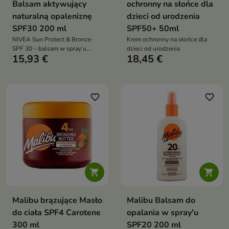
Balsam aktywujący
ochronny na słońce dla
naturalną opaleniznę
dzieci od urodzenia
SPF30 200 ml
SPF50+ 50ml
NIVEA Sun Protect & Bronze
Krem ochronny na słońce dla
SPF 30 – balsam w spray’u,
dzieci od urodzenia
15,93 €
18,45 €
który chroni skórę i aktywuje
naturalną opaleniznę bez
samoopalacza. Wodoodporna
formuła, szybka aplikacja,
ochrona UVA/UVB.
favorite_border
favorite_border


Malibu brązujące Masło
Malibu Balsam do
do ciała SPF4 Carotene
opalania w spray'u
300 ml
SPF20 200 ml