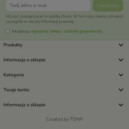
Możesz zrezygnować w każdej chwili. W tym celu należy odnaleźć
szczegóły w naszej informacji prawnej.
Akceptuję
regulamin sklepu
i
politykę prywatności
.
keyboard_arrow_down
Produkty
keyboard_arrow_down
Informacja o sklepie
keyboard_arrow_down
Kategorie
keyboard_arrow_down
Twoje konto
keyboard_arrow_down
Informacja o sklepie
Created by TOMP