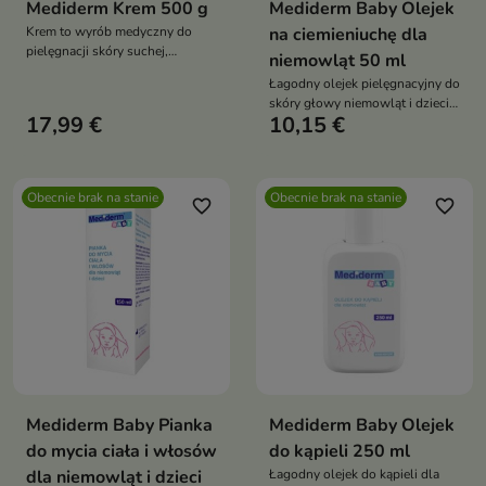
Mediderm Krem 500 g
Mediderm Baby Olejek
Krem to wyrób medyczny do
na ciemieniuchę dla
pielęgnacji skóry suchej,
niemowląt 50 ml
atopowej i łuszczącej się, który
Łagodny olejek pielęgnacyjny do
pomaga długotrwale nawilżać,
skóry głowy niemowląt i dzieci,
natłuszczać oraz łagodzić
17,99 €
10,15 €
idealny także przy ciemieniusze.
podrażnienia i świąd
Nawilża, natłuszcza i odżywia
wrażliwą skórę, ułatwiając
odwarstwianie łusek i
Obecnie brak na stanie
Obecnie brak na stanie
przywracając jej miękkość oraz
favorite_border
favorite_border
komfort
Mediderm Baby Pianka
Mediderm Baby Olejek
do mycia ciała i włosów
do kąpieli 250 ml
dla niemowląt i dzieci
Łagodny olejek do kąpieli dla