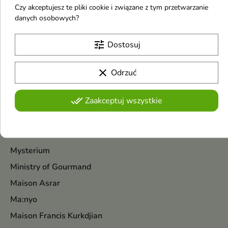
Czy akceptujesz te pliki cookie i związane z tym przetwarzanie
natłuszcza i koi podrażnienia
Pokazano 1-7 z 7 pozycji
danych osobowych?
M
tune
Dostosuj
Max Factor
Medi-Peel
clear
Odrzuć
Moev
done_all
Zaakceptuj wszystkie
Menokin
Mixsoon
Mediderm
Mysterium
Ministry of Gourmand
Maison Asrar
Ma:nyo
Maison Francis Kurkdjian