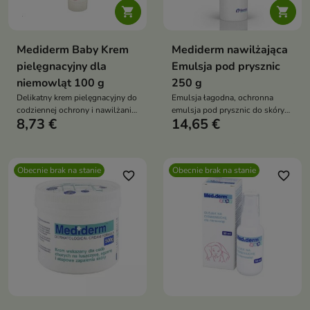


Mediderm Baby Krem
Mediderm nawilżająca
pielęgnacyjny dla
Emulsja pod prysznic
niemowląt 100 g
250 g
Delikatny krem pielęgnacyjny do
Emulsja łagodna, ochronna
codziennej ochrony i nawilżania
emulsja pod prysznic do skóry
8,73 €
14,65 €
skóry niemowląt już od 1.
suchej, wrażliwej i
miesiąca życia — odpowiedni
problematycznej, zalecana w
także dla skóry suchej,
AZS, łuszczycy i egzemie
podrażnionej i atopowej
Obecnie brak na stanie
Obecnie brak na stanie
favorite_border
favorite_border