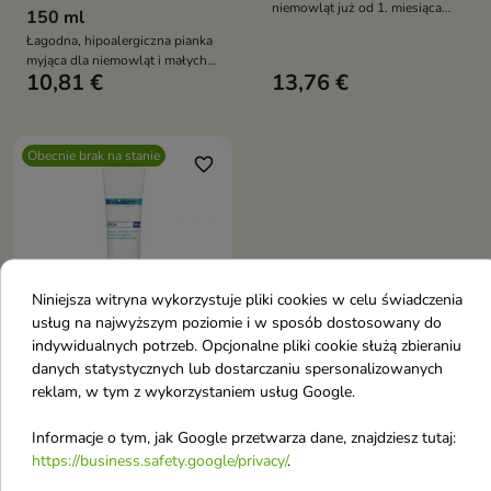
niemowląt już od 1. miesiąca
150 ml
życia, który delikatnie oczyszcza,
Łagodna, hipoalergiczna pianka
intensywnie nawilża i
myjąca dla niemowląt i małych
zabezpiecza wrażliwą skórę
10,81 €
13,76 €
dzieci, która delikatnie
przed utratą wilgoci — idealny
oczyszcza, nawilża i chroni
także dla skóry atopowej i
skórę oraz włosy —
podrażnionej
odpowiednia także dla skóry
Obecnie brak na stanie
atopowej i alergicznej
favorite_border
Niniejsza witryna wykorzystuje pliki cookies w celu świadczenia
usług na najwyższym poziomie i w sposób dostosowany do
indywidualnych potrzeb. Opcjonalne pliki cookie służą zbieraniu
danych statystycznych lub dostarczaniu spersonalizowanych
Mediderm Krem 100 g
reklam, w tym z wykorzystaniem usług Google.
Specjalistyczny krem
dermatologiczny do pielęgnacji
Informacje o tym, jak Google przetwarza dane, znajdziesz tutaj:
8,16 €
skóry zmienionej chorobowo w
https://business.safety.google/privacy/
.
przebiegu łuszczycy, egzemy i
AZS, który intensywnie nawilża,