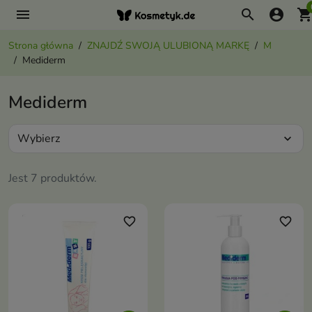
menu
search
account_circle
shopping_ca
Strona główna
ZNAJDŹ SWOJĄ ULUBIONĄ MARKĘ
M
Mediderm
Mediderm
Wybierz
expand_more
Jest 7 produktów.
favorite_border
favorite_border