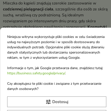
Mleczka do kąpieli znajdują szerokie zastosowanie w
codziennej pielęgnacji ciała
, szczególnie dla osób ze skórą
suchą, wrażliwą czy podrażnioną. Są idealnym
rozwiązaniem po intensywnym dniu pracy, gdy skóra
potrzebuje głębokiego nawilżenia i regeneracji.
Kosmetyki
do kąpieli
tego typu sprawdzają się również w pielęgnacji
Niniejsza witryna wykorzystuje pliki cookies w celu świadczenia
skóry niemowląt i dzieci, zapewniając delikatne
usług na najwyższym poziomie i w sposób dostosowany do
oczyszczanie bez naruszania naturalnej bariery ochronnej
indywidualnych potrzeb. Opcjonalne pliki cookie służą zbieraniu
skóry.
danych statystycznych lub dostarczaniu spersonalizowanych
reklam, w tym z wykorzystaniem usług Google.
Szczególnie polecane są w okresach jesienno-zimowych,
gdy
pielęgnacja ciała
wymaga wzmocnienia ze względu na
Informacje o tym, jak Google przetwarza dane, znajdziesz tutaj:
niskie temperatury i suche powietrze w ogrzewanych
https://business.safety.google/privacy/
.
pomieszczeniach. Produkty te sprawdzają się również jako
Czy akceptujesz te pliki cookie i związane z tym przetwarzanie
element terapii relaksacyjnej po stresujących dniach lub
danych osobowych?
intensywnym wysiłku fizycznym.
Co wyróżnia dobre mleczko kąpielowe?
tune
Dostosuj
Główną zaletą mleczek do kąpieli jest ich
intensywne