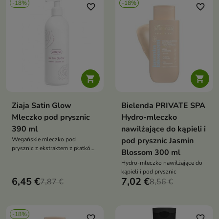
-18%
-18%
favorite_border
favorite_border


Ziaja Satin Glow
Bielenda PRIVATE SPA
Mleczko pod prysznic
Hydro-mleczko
390 ml
nawilżające do kąpieli i
Wegańskie mleczko pod
pod prysznic Jasmin
prysznic z ekstraktem z płatków
Blossom 300 ml
róży delikatnie oczyszcza skórę,
Hydro-mleczko nawilżające do
zapewniając jej komfort,
kąpieli i pod prysznic
subtelne rozświetlenie i
6,45 €
7,02 €
7,87 €
8,56 €
elegancki, kwiatowy zapach już
podczas kąpieli
-18%
favorite_border
favorite_border