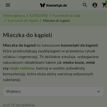
menu
search
account_circle
shopping_ca
Strona główna
KATEGORIE
Kosmetyki do ciała
Kosmetyki do kąpieli
Mleczka do kąpieli
Mleczka do kąpieli
Mleczka do kąpieli
to luksusowe
kosmetyki do kąpieli
,
które przekształcają zwykłą kąpiel w prawdziwy rytuał
relaksu i regeneracji. Te delikatne emulsje, wzbogacone
naturalnymi składnikami takimi jak
mleko kozie, miód
czy
olejki roślinne
, tworzą w wodzie jedwabistą
konsystencję, która otula skórę warstwą odżywczych
substancji.
Wybierz
expand_more
Jest 10 produktów.