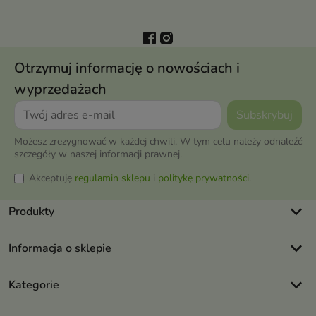
Otrzymuj informację o nowościach i
wyprzedażach
Możesz zrezygnować w każdej chwili. W tym celu należy odnaleźć
szczegóły w naszej informacji prawnej.
Akceptuję
regulamin sklepu
i
politykę prywatności
.
keyboard_arrow_down
Produkty
keyboard_arrow_down
Informacja o sklepie
keyboard_arrow_down
Kategorie