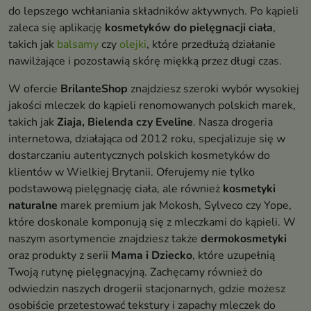
do lepszego wchłaniania składników aktywnych. Po kąpieli
zaleca się aplikację
kosmetyków do pielęgnacji ciała
,
takich jak
balsamy
czy
olejki
, które przedłużą działanie
nawilżające i pozostawią skórę miękką przez długi czas.
W ofercie
BrilanteShop
znajdziesz szeroki wybór wysokiej
jakości mleczek do kąpieli renomowanych polskich marek,
takich jak
Ziaja, Bielenda czy Eveline
. Nasza drogeria
internetowa, działająca od 2012 roku, specjalizuje się w
dostarczaniu autentycznych polskich kosmetyków do
klientów w Wielkiej Brytanii. Oferujemy nie tylko
podstawową pielęgnację ciała, ale również
kosmetyki
naturalne
marek premium jak Mokosh, Sylveco czy Yope,
które doskonale komponują się z mleczkami do kąpieli. W
naszym asortymencie znajdziesz także
dermokosmetyki
oraz produkty z serii
Mama i Dziecko
, które uzupełnią
Twoją rutynę pielęgnacyjną. Zachęcamy również do
odwiedzin naszych drogerii stacjonarnych, gdzie możesz
osobiście przetestować tekstury i zapachy mleczek do