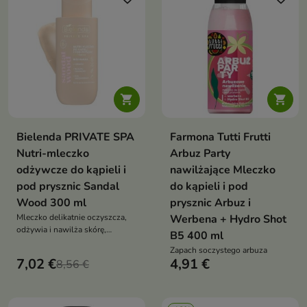


Bielenda PRIVATE SPA
Farmona Tutti Frutti
Nutri-mleczko
Arbuz Party
odżywcze do kąpieli i
nawilżające Mleczko
pod prysznic Sandal
do kąpieli i pod
Wood 300 ml
prysznic Arbuz i
Mleczko delikatnie oczyszcza,
Werbena + Hydro Shot
odżywia i nawilża skórę,
B5 400 ml
pozostawiając ją jedwabiście
Zapach soczystego arbuza
miękką i gładką
7,02 €
4,91 €
8,56 €