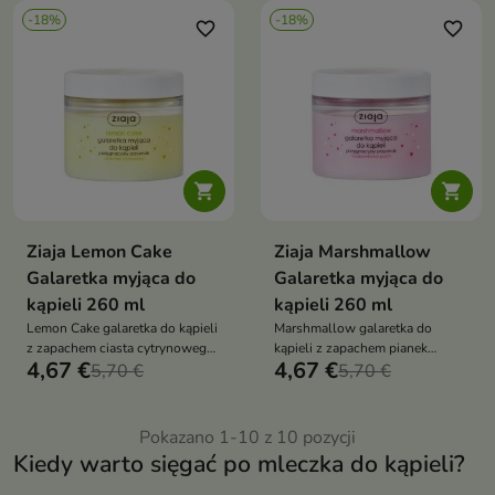
-18%
-18%
favorite_border
favorite_border


Ziaja Lemon Cake
Ziaja Marshmallow
Galaretka myjąca do
Galaretka myjąca do
kąpieli 260 ml
kąpieli 260 ml
Lemon Cake galaretka do kąpieli
Marshmallow galaretka do
z zapachem ciasta cytrynowego
kąpieli z zapachem pianek
4,67 €
4,67 €
tworzy cytrusowo-waniliową
5,70 €
oczyszcza, relaksuje i nadaje
5,70 €
pianę i delikatnie oczyszcza
skórze słodki, truskawkowy
pozostawiając skórę świeżą i
aromat – idealna do pachnących
pachnącą
kąpieli
Pokazano 1-10 z 10 pozycji
Kiedy warto sięgać po mleczka do kąpieli?