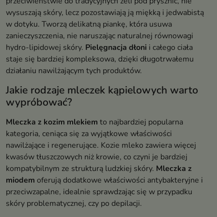
przeciwieństwie do tradycyjnych żeli pod prysznic, nie
wysuszają skóry, lecz pozostawiają ją miękką i jedwabistą
w dotyku. Tworzą delikatną piankę, która usuwa
zanieczyszczenia, nie naruszając naturalnej równowagi
hydro-lipidowej skóry.
Pielęgnacja dłoni
i całego ciała
staje się bardziej kompleksowa, dzięki długotrwałemu
działaniu nawilżającym tych produktów.
Jakie rodzaje mleczek kąpielowych warto
wypróbować?
Mleczka z kozim mlekiem
to najbardziej popularna
kategoria, ceniąca się za wyjątkowe właściwości
nawilżające i regenerujące. Kozie mleko zawiera więcej
kwasów tłuszczowych niż krowie, co czyni je bardziej
kompatybilnym ze strukturą ludzkiej skóry.
Mleczka z
miodem
oferują dodatkowe właściwości antybakteryjne i
przeciwzapalne, idealnie sprawdzając się w przypadku
skóry problematycznej, czy po depilacji.