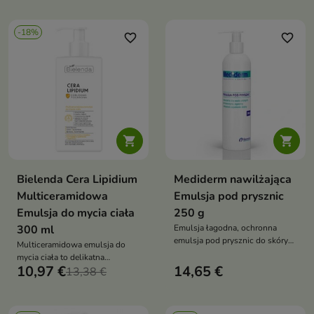
-18%
favorite_border
favorite_border


Bielenda Cera Lipidium
Mediderm nawilżająca
Multiceramidowa
Emulsja pod prysznic
Emulsja do mycia ciała
250 g
300 ml
Emulsja łagodna, ochronna
emulsja pod prysznic do skóry
Multiceramidowa emulsja do
suchej, wrażliwej i
mycia ciała to delikatna
problematycznej, zalecana w
10,97 €
14,65 €
pielęgnacja oczyszczająca, która
13,38 €
AZS, łuszczycy i egzemie
nawilża, koi i wspiera odbudowę
bariery hydrolipidowej skóry