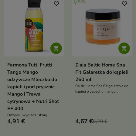
-18%
favorite_border
favorite_border


Farmona Tutti Frutti
Ziaja Baltic Home Spa
Tango Mango
Fit Galaretka do kąpieli
odzywcze Mleczko do
260 ml
kąpieli i pod prysznic
Baltic Home Spa Fit galaretka do
kąpieli o zapachu mango
Mango i Trawa
łagodnie oczyszcza ujędrnia i
cytrynowa + Nutri Shot
relaksuje skórę nadając jej
EF 400
gładkość i pachnący komfort
Odżywi i wygładzi skórę
4,91 €
4,67 €
5,70 €