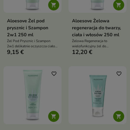


Aloesove Żel pod
Aloesove Żelowa
prysznic i Szampon
regeneracja do twarzy,
2w1 250 ml
ciała i włosów 250 ml
Żel Pod Prysznic i Szampon
Żelowa Regeneracja to
2w1 delikatnie oczyszcza ciało i
wielofunkcyjny żel do
9,15 €
12,20 €
włosy, wspiera nawilżenie skóry
pielęgnacji twarzy, ciała i
oraz pomaga chronić ją przed
włosów, który intensywnie
przesuszeniem dzięki formule
nawilża, koi podrażnienia,
wzbogaconej o aloes i kompleks
wspiera regenerację oraz
antyoksydacyjny ACGG
pomaga chronić skórę i włosy
favorite_border
favorite_border
przed przesuszeniem

