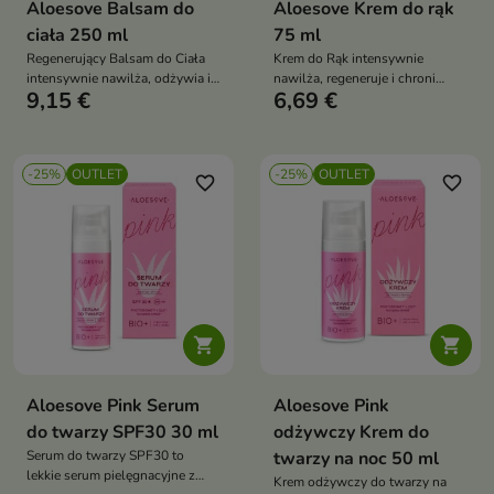
Aloesove Balsam do
Aloesove Krem do rąk
ciała 250 ml
75 ml
Regenerujący Balsam do Ciała
Krem do Rąk intensywnie
intensywnie nawilża, odżywia i
nawilża, regeneruje i chroni
9,15 €
6,69 €
wspiera regenerację skóry,
suchą oraz podrażnioną skórę
pomagając przywrócić jej
dłoni, wspierając odbudowę
miękkość, gładkość oraz zdrowy
bariery hydrolipidowej i
wygląd każdego dnia
zapewniając długotrwały
-25%
OUTLET
-25%
OUTLET
komfort
favorite_border
favorite_border


Aloesove Pink Serum
Aloesove Pink
do twarzy SPF30 30 ml
odżywczy Krem do
Serum do twarzy SPF30 to
twarzy na noc 50 ml
lekkie serum pielęgnacyjne z
Krem odżywczy do twarzy na