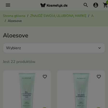
menu
search
account_circle
shopping_ca
Strona główna
ZNAJDŹ SWOJĄ ULUBIONĄ MARKĘ
A
Aloesove
Aloesove
Wybierz
expand_more
Jest 22 produktów.
favorite_border
favorite_border