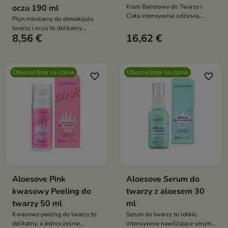
oczu 190 ml
Krem Barierowy do Twarzy i
Ciała intensywnie odżywia,
Płyn micelarny do demakijażu
wspiera regenerację oraz
twarzy i oczu to delikatny
pomaga odbudować naturalną
8,56 €
16,62 €
kosmetyk oczyszczający, który
barierę ochronną skóry,
skutecznie usuwa makijaż oraz
zapewniając jej długotrwałe
zanieczyszczenia, jednocześnie
nawilżenie i komfort
nawilżając i chroniąc skórę.
Obecnie brak na stanie
Obecnie brak na stanie
Dzięki kompleksowi
favorite_border
favorite_border
antyoksydacyjnemu ACGG
wspiera kondycję skóry i
pomaga opóźniać procesy
starzenia
Aloesove Pink
Aloesove Serum do
kwasowy Peeling do
twarzy z aloesem 30
twarzy 50 ml
ml
Kwasowy peeling do twarzy to
Serum do twarzy to lekkie,
delikatny, a jednocześnie
intensywnie nawilżające serum