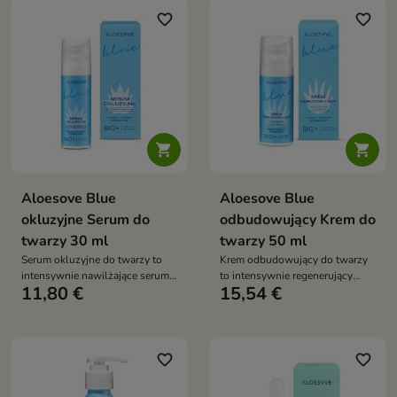
i kojąc skórę. Dzięki
favorite_border
favorite_border
kompleksowi AHAG oraz
prebiotykom wspiera mikrobiom
skóry i chroni ją przed stresem
fotooksydacyjnym


Aloesove Blue
Aloesove Blue
okluzyjne Serum do
odbudowujący Krem do
twarzy 30 ml
twarzy 50 ml
Serum okluzyjne do twarzy to
Krem odbudowujący do twarzy
intensywnie nawilżające serum
to intensywnie regenerujący
11,80 €
15,54 €
przeznaczone do pielęgnacji
krem przeznaczony do
każdego typu cery, szczególnie
pielęgnacji skóry suchej,
suchej, odwodnionej oraz z
odwodnionej oraz z zaburzoną
zaburzoną barierą
barierą hydrolipidową. Dzięki
hydrolipidową. Tworzy na
kompleksowi składników
favorite_border
favorite_border
powierzchni skóry delikatną
regenerujących i prebiotyków
warstwę ochronną, która
wspiera mikrobiom skóry,