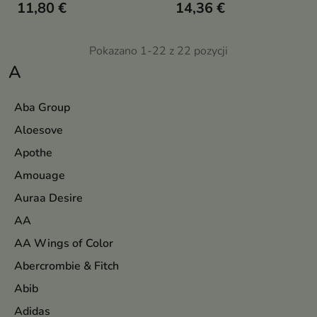
11,80 €
14,36 €
skuteczny peeling chemiczny
przeznaczone do pielęgnacji
przeznaczony do pielęgnacji
każdego typu cery, szczególnie
każdego rodzaju skóry
przesuszonej, odwodnionej i z
oznakami starzenia
Pokazano 1-22 z 22 pozycji
A
Aba Group
Aloesove
Apothe
Amouage
Auraa Desire
AA
AA Wings of Color
Abercrombie & Fitch
Abib
Adidas