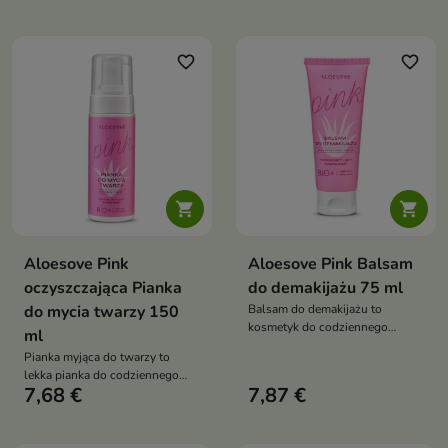
skuteczną fotoprotekcję przed
przed stresem
promieniowaniem UVA i UVB,
fotooksydacyjnym,
jednocześnie intensywnie
pozostawiając cerę świeżą,
nawilżając i chroniąc skórę
favorite_border
favorite_border
miękką i promienną
przed stresem fotooksydacyjnym


Aloesove Pink
Aloesove Pink Balsam
oczyszczająca Pianka
do demakijażu 75 ml
do mycia twarzy 150
Balsam do demakijażu to
kosmetyk do codziennego
ml
oczyszczania twarzy, który
Pianka myjąca do twarzy to
skutecznie usuwa makijaż i
lekka pianka do codziennego
zanieczyszczenia, jednocześnie
7,68 €
7,87 €
oczyszczania każdego typu cery.
nawilżając i chroniąc skórę
Skutecznie usuwa
zanieczyszczenia i nadmiar
sebum, jednocześnie nawilżając