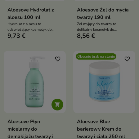
Aloesove Hydrolat z
Aloesove Żel do mycia
aloesu 100 ml
twarzy 190 ml
Hydrolat z aloesu to
Żel myjący do twarzy to
odświeżający kosmetyk do
delikatny kosmetyk do
9,73 €
8,56 €
codziennej pielęgnacji twarzy,
codziennego oczyszczania
ciała i włosów. Intensywnie
skóry, który skutecznie usuwa
nawilża, koi podrażnienia oraz
zanieczyszczenia i nadmiar
wspiera regenerację skóry,
sebum, jednocześnie nawilżając
Obecnie brak na stanie
pozostawiając ją miękką, świeżą
oraz chroniąc skórę przed
favorite_border
favorite_border
i pełną naturalnego blasku
podrażnieniami

Aloesove Płyn
Aloesove Blue
micelarny do
barierowy Krem do
demakijażu twarzy i
twarzy i ciała 250 ml