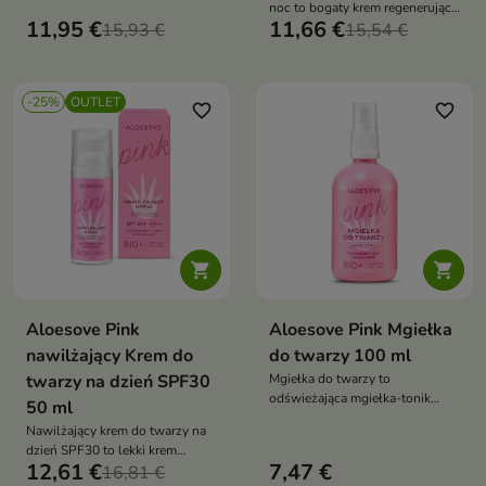
filtrami przeciwsłonecznymi,
noc to bogaty krem regenerujący
które zapewnia skuteczną
11,95 €
11,66 €
15,93 €
przeznaczony do wieczornej
15,54 €
ochronę przed promieniowaniem
pielęgnacji każdego typu cery.
UVA i UVB. Intensywnie
Intensywnie nawilża, wspiera
nawilża, łagodzi podrażnienia
regenerację skóry podczas snu
oraz chroni skórę przed stresem
-25%
OUTLET
oraz wzmacnia jej naturalną
favorite_border
favorite_border
fotooksydacyjnym i
barierę ochronną, przywracając
przedwczesnym starzeniem
cerze miękkość, elastyczność i
zdrowy blask


Aloesove Pink
Aloesove Pink Mgiełka
nawilżający Krem do
do twarzy 100 ml
twarzy na dzień SPF30
Mgiełka do twarzy to
odświeżająca mgiełka-tonik
50 ml
przeznaczona do codziennej
Nawilżający krem do twarzy na
pielęgnacji każdego typu cery.
dzień SPF30 to lekki krem
Tonizuje skórę, intensywnie ją
12,61 €
7,47 €
ochronny, który zapewnia
16,81 €
nawilża oraz wspiera ochronę