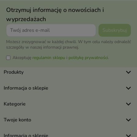
Otrzymuj informację o nowościach i
wyprzedażach
Możesz zrezygnować w każdej chwili. W tym celu należy odnaleźć
szczegóły w naszej informacji prawnej.
Akceptuję
regulamin sklepu
i
politykę prywatności
.
keyboard_arrow_down
Produkty
keyboard_arrow_down
Informacja o sklepie
keyboard_arrow_down
Kategorie
keyboard_arrow_down
Twoje konto
keyboard_arrow_down
Informacja o sklepie