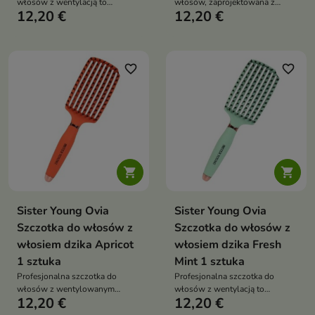
włosów z wentylacją to
włosów, zaprojektowana z
12,20 €
12,20 €
narzędzie do codziennej
myślą o wygodnym
pielęgnacji, które ułatwia
rozczesywaniu, stylizacji i
rozczesywanie zarówno
szybszym suszeniu
mokrych, jak i suchych włosów
favorite_border
favorite_border


Sister Young Ovia
Sister Young Ovia
Szczotka do włosów z
Szczotka do włosów z
włosiem dzika Apricot
włosiem dzika Fresh
1 sztuka
Mint 1 sztuka
Profesjonalna szczotka do
Profesjonalna szczotka do
włosów z wentylowanym
włosów z wentylacją to
12,20 €
12,20 €
korpusem, przeznaczona do
uniwersalne narzędzie do
codziennego użytku na mokro i
codziennej pielęgnacji,