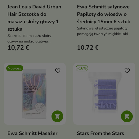
Jean Louis David Urban
Ewa Schmitt satynowe
Hair Szczotka do
Papiloty do włosów o
masażu skóry głowy 1
średnicy 15mm 6 sztuk
sztuka
Satynowe, elastyczne papiloty
pomagają tworzyć miękkie loki i
Szczotka do masażu skóry
fale bez użycia wysokiej
głowy na mokro ułatwia
temperatury. Delikatna satyna
10,72 €
10,72 €
aplikację kosmetyków
ogranicza puszenie, chroni
pielęgnacyjnych i wspiera
włosy przed odgniataniem i
komfort codziennej pielęgnacji
wspiera komfortową stylizację
włosów. Elastyczne stożkowe
każdego typu włosów
Nowość
-16%
wypustki, profilowana główka i
favorite_border
favorite_border
szeroka rączka pomagają
wykonać przyjemny masaż oraz
równomiernie rozprowadzić
odżywkę, maskę lub wcierkę


Ewa Schmitt Masażer
Stars From the Stars