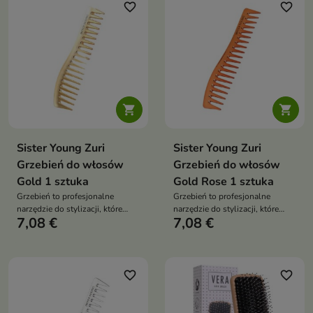
favorite_border
favorite_border


Sister Young Zuri
Sister Young Zuri
Grzebień do włosów
Grzebień do włosów
Gold 1 sztuka
Gold Rose 1 sztuka
Grzebień to profesjonalne
Grzebień to profesjonalne
narzędzie do stylizacji, które
narzędzie do stylizacji, które
7,08 €
7,08 €
łączy elegancki design z wysoką
łączy elegancki design z wysoką
funkcjonalnością
funkcjonalnością
favorite_border
favorite_border