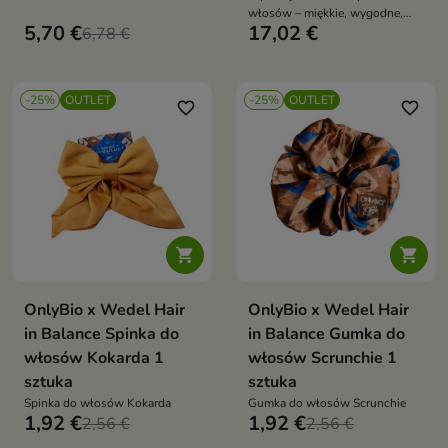
do równomiernego
włosów – miękkie, wygodne,
rozprowadzania kosmetyków na
5,70 €
17,02 €
6,78 €
naturalne
włosach
-25%
OUTLET
-25%
OUTLET
favorite_border
favorite_border


OnlyBio x Wedel Hair
OnlyBio x Wedel Hair
in Balance Spinka do
in Balance Gumka do
włosów Kokarda 1
włosów Scrunchie 1
sztuka
sztuka
Spinka do włosów Kokarda
Gumka do włosów Scrunchie
1,92 €
1,92 €
2,56 €
2,56 €