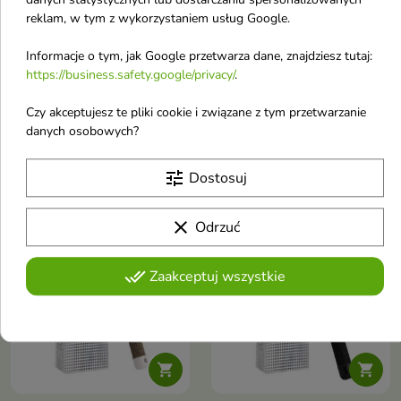
reklam, w tym z wykorzystaniem usług Google.


Informacje o tym, jak Google przetwarza dane, znajdziesz tutaj:
Sister Young Naya
Sister Young Ayla
https://business.safety.google/privacy/
.
drewniana Szczotka do
Szczotka do włosów
Czy akceptujesz te pliki cookie i związane z tym przetwarzanie
włosów 1 sztuka
Rose 1 sztuka
danych osobowych?
Szczotka to klasyczna szczotka
Szczotka to uniwersalne
typu paddle brush, idealna do
narzędzie do codziennej
14,36 €
9,54 €
codziennego rozczesywania,
pielęgnacji, które świetnie
tune
Dostosuj
suszenia i prostowania włosów
sprawdzi się zarówno na
włosach suchych, jak i mokrych
clear
Odrzuć
favorite_border
favorite_border
done_all
Zaakceptuj wszystkie

