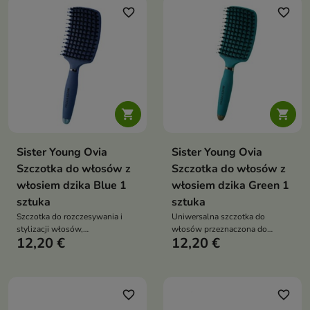
favorite_border
favorite_border


Sister Young Ovia
Sister Young Ovia
Szczotka do włosów z
Szczotka do włosów z
włosiem dzika Blue 1
włosiem dzika Green 1
sztuka
sztuka
Szczotka do rozczesywania i
Uniwersalna szczotka do
stylizacji włosów,
włosów przeznaczona do
12,20 €
12,20 €
zaprojektowana do codziennego
codziennego użytku, zarówno
użytku na mokro i na sucho
na mokro, jak i na sucho
favorite_border
favorite_border