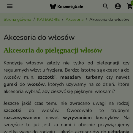
menu
search
account_circle
shopping_ca
Strona główna
KATEGORIE
Akcesoria
Akcesoria do włosów
Akcesoria do włosów
Akcesoria do pielęgnacji włosów
Kondycja włosów zależy nie tylko od pielęgnacji czy
regularnych wizyt u fryzjera. Bardzo istotne są akcesoria do
włosów m.in.
szczotki
,
masażery
,
turbany
czy nawet
gumki
do
włosów
, których używamy na co dzień. Które
akcesoria wybrać, aby cieszyć się pięknymi włosami?
Jeszcze jakiś czas temu nie zwracano uwagi na rodzaj
szczotki
do włosów. Owocowało to trudnym
rozczesywaniem
, nawet
wyrywaniem
kosmyków. Na
szczęście to już jest za nami i obecnie przywiązujemy
wielką wagę do rodzaju i jakości akcesoriów do
układania