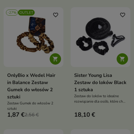
-27%
OUTLET
favorite_border
favorite_border


OnlyBio x Wedel Hair
Sister Young Lisa
in Balance Zestaw
Zestaw do loków Black
Gumek do włosów 2
1 sztuka
sztuki
Zestaw do loków to idealne
rozwiązanie dla osób, które chcą
Zestaw Gumek do włosów 2
uzyskać piękne, sprężyste loki
sztuki
lub naturalne fale
1,87 €
18,10 €
2,56 €