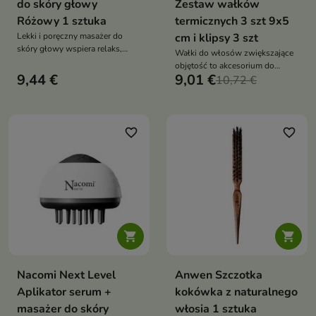
do skóry głowy
Zestaw wałków
Różowy 1 sztuka
termicznych 3 szt 9x5
Lekki i poręczny masażer do
cm i klipsy 3 szt
skóry głowy wspiera relaks,
Wałki do włosów zwiększające
odprężenie oraz przyjemną
objętość to akcesorium do
pielęgnację skalpu.
9,44 €
9,01 €
stylizacji, które unosi włosy u
10,72 €
Ergonomiczna forma z
nasady i nadaje im spektakularną
ruchomymi metalowymi
objętość. Pozwalają uzyskać
kuleczkami pomaga rozluźnić
efekt lekkich, sprężystych pasm
napięcie skóry głowy i poprawić
w stylu blowout
favorite_border
favorite_border
komfort codziennego masażu


Nacomi Next Level
Anwen Szczotka
Aplikator serum +
kokówka z naturalnego
masażer do skóry
włosia 1 sztuka