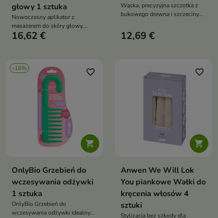
głowy 1 sztuka
Wąska, precyzyjna szczotka z
bukowego drewna i szczeciny
Nowoczesny aplikator z
dzika do wygładzania,
masażerem do skóry głowy,
tapirowania i idealnych upięć
16,62 €
12,69 €
który ułatwia aplikację serum i
pobudza mikrokrążenie,
wspierając zdrowy porost
włosów
-16%
favorite_border
favorite_border


OnlyBio Grzebień do
Anwen We Will Lok
wczesywania odżywki
You piankowe Wałki do
1 sztuka
kręcenia włosów 4
OnlyBio Grzebień do
sztuki
wczesywania odżywki idealny
Stylizacja bez szkody dla