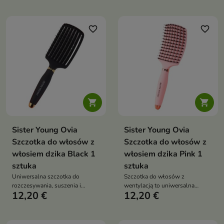
sucho
rozczesywania i stylizacji
włosów
favorite_border
favorite_border


Sister Young Ovia
Sister Young Ovia
Szczotka do włosów z
Szczotka do włosów z
włosiem dzika Black 1
włosiem dzika Pink 1
sztuka
sztuka
Uniwersalna szczotka do
Szczotka do włosów z
rozczesywania, suszenia i
wentylacją to uniwersalna
12,20 €
12,20 €
codziennej stylizacji włosów
szczotka do rozczesywania,
stylizacji i suszenia wszystkich
rodzajów włosów