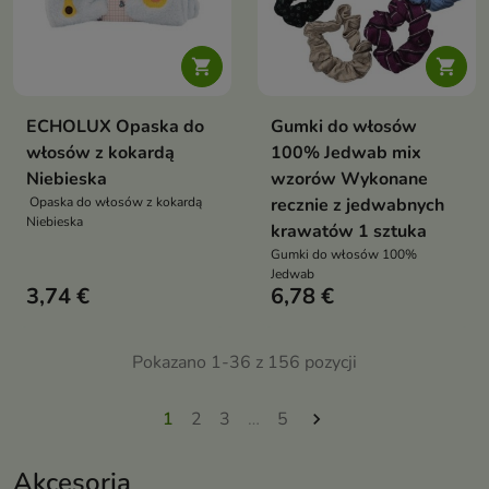


ECHOLUX Opaska do
Gumki do włosów
włosów z kokardą
100% Jedwab mix
Niebieska
wzorów Wykonane
Opaska do włosów z kokardą
recznie z jedwabnych
Niebieska
krawatów 1 sztuka
Gumki do włosów 100%
Jedwab
3,74 €
6,78 €
Pokazano 1-36 z 156 pozycji
1
2
3
…
5

Akcesoria