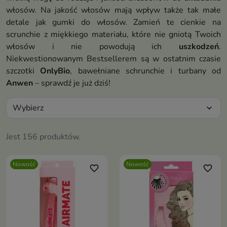
włosów. Na jakość włosów mają wpływ także tak małe
detale jak gumki do włosów. Zamień te cienkie na
scrunchie z miękkiego materiału, które nie gniotą Twoich
włosów i nie powodują ich
uszkodzeń
.
Niekwestionowanym Bestsellerem są w ostatnim czasie
szczotki
OnlyBio
, bawełniane schrunchie i turbany od
Anwen
– sprawdź je już dziś!
Wybierz
expand_more
Jest 156 produktów.
Nowość
Nowość
favorite_border
favorite_border