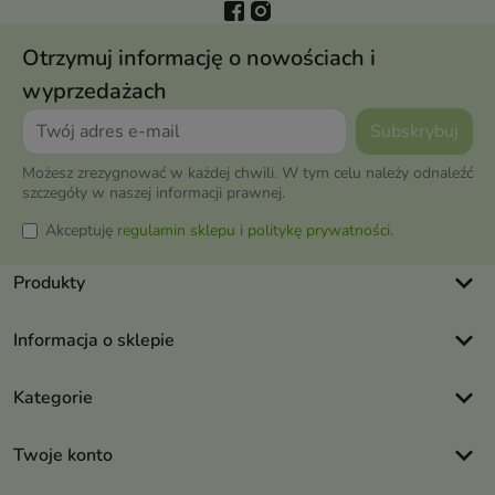
Otrzymuj informację o nowościach i
wyprzedażach
Możesz zrezygnować w każdej chwili. W tym celu należy odnaleźć
szczegóły w naszej informacji prawnej.
Akceptuję
regulamin sklepu
i
politykę prywatności
.
keyboard_arrow_down
Produkty
keyboard_arrow_down
Informacja o sklepie
keyboard_arrow_down
Kategorie
keyboard_arrow_down
Twoje konto