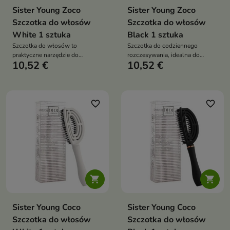
Sister Young Zoco
Sister Young Zoco
Szczotka do włosów
Szczotka do włosów
White 1 sztuka
Black 1 sztuka
Szczotka do włosów to
Szczotka do codziennego
praktyczne narzędzie do
rozczesywania, idealna do
10,52 €
10,52 €
codziennego czesania, stylizacji
suszenia i stylizacji włosów
i suszenia
favorite_border
favorite_border


Sister Young Coco
Sister Young Coco
Szczotka do włosów
Szczotka do włosów