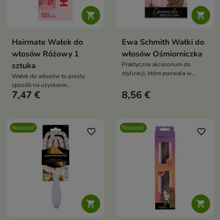


Hairmate Wałek do
Ewa Schmith Wałki do
włosów Różowy 1
włosów Ośmiorniczka
sztuka
Praktyczne akcesorium do
stylizacji, które pozwala w
Wałek do włosów to prosty
prosty sposób uzyskać
sposób na uzyskanie
naturalne fale i lekkie
7,47 €
8,56 €
efektownych loków i miękkich
podkręcenie włosów bez użycia
fal bez użycia wysokiej
wysokiej temperatury.
temperatury.
Nowość
Nowość
favorite_border
favorite_border

