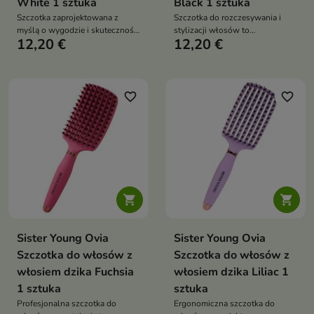
White 1 sztuka
Black 1 sztuka
Szczotka zaprojektowana z
Szczotka do rozczesywania i
myślą o wygodzie i skuteczności
stylizacji włosów to
12,20 €
12,20 €
w codziennej pielęgnacji
uniwersalne narzędzie do
włosów
codziennej pielęgnacji,
przeznaczone do każdego
rodzaju włosów
favorite_border
favorite_border


Sister Young Ovia
Sister Young Ovia
Szczotka do włosów z
Szczotka do włosów z
włosiem dzika Fuchsia
włosiem dzika Liliac 1
1 sztuka
sztuka
Profesjonalna szczotka do
Ergonomiczna szczotka do