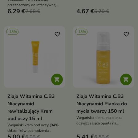
marshmallow to aromatyczna
przeznaczony do intensywnej
pielęgnacja, która delikatnie
6,29 €
4,67 €
pielęgnacji skóry wokół oczu.
7,68 €
5,70 €
oczyszcza skórę i zapewnia
Formuła z peptydami, pochodną
przyjemne odprężenie. Gęsta
witaminy C SAP, gliceryną
konsystencja, łagodne składniki
roślinną i olejem canola wspiera
myjące oraz 93% składników
-18%
-18%
regenerację, wygładzenie,
favorite_border
favorite_border
pochodzenia naturalnego
poprawę elastyczności oraz
sprawiają, że skóra po kąpieli
redukcję widoczności
jest czysta, miękka i komfortowa
zmarszczek, pomagając
przywrócić skórze świeży i
wypoczęty wygląd


Ziaja Witamina C.B3
Ziaja Witamina C.B3
Niacynamid
Niacynamid Pianka do
rewitalizujący Krem
mycia twarzy 150 ml
pod oczy 15 ml
Wegańska, delikatna pianka
oczyszczająca oparta na
Wegański krem pod oczy (94%
naturalnych składnikach
składników pochodzenia
myjących. Skutecznie oczyszcza
5,00 €
5,41 €
naturalnego), który intensywnie
6,09 €
6,59 €