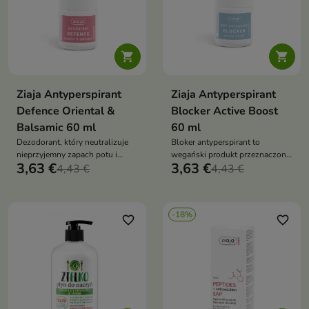
pielęgnację skóry oraz uczucie
świeżości


Ziaja Antyperspirant
Ziaja Antyperspirant
Defence Oriental &
Blocker Active Boost
Balsamic 60 ml
60 ml
Dezodorant, który neutralizuje
Bloker antyperspirant to
nieprzyjemny zapach potu i
wegański produkt przeznaczony
3,63 €
3,63 €
zapewnia skórze satynowy efekt
4,43 €
do redukcji nadmiernego
4,43 €
„crystal touch”. Wegańska
pocenia pod pachami. Formuła z
formuła z ceramidami,
solami glinowymi, gliceryną
fitosfingozyną, cholesterolem,
roślinną i olejkiem
-18%
gliceryną roślinną i olejkiem
rozmarynowym już po jednej
favorite_border
favorite_border
rozmarynowym wspiera
aplikacji zapewnia długotrwałą
codzienną pielęgnację skóry pod
ochronę oraz uczucie komfortu
pachami oraz pod biustem