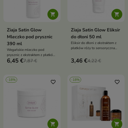


Ziaja Satin Glow
Ziaja Satin Glow Eliksir
Mleczko pod prysznic
do dłoni 50 ml
390 ml
Eliksir do dłoni z ekstraktem z
płatków róży to sensoryczna
Wegańskie mleczko pod
pielęgnacja, która wygładza,
prysznic z ekstraktem z płatków
nawilża i delikatnie rozświetla
6,45 €
3,46 €
róży delikatnie oczyszcza skórę,
7,87 €
4,22 €
skórę, pozostawiając ją miękką,
zapewniając jej komfort,
satynową i pięknie pachnącą
subtelne rozświetlenie i
elegancki, kwiatowy zapach już
-18%
-18%
podczas kąpieli
favorite_border
favorite_border

