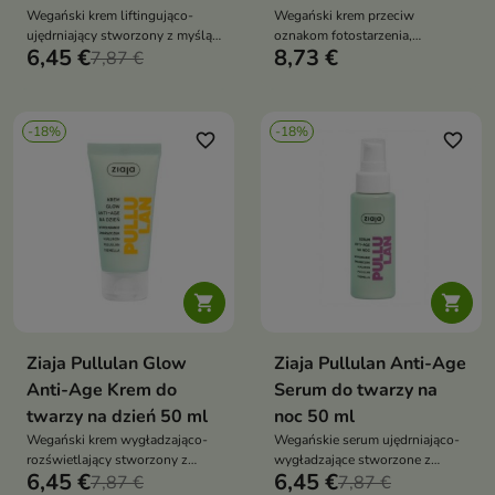
Wegański krem liftingująco-
Wegański krem przeciw
ujędrniający stworzony z myślą
oznakom fotostarzenia,
6,45 €
8,73 €
o skórze dorosłej, wiotkiej, o
7,87 €
przeznaczony do skóry dorosłej,
osłabionej jędrności i
przesuszonej, mało elastycznej i
potrzebującej poprawy konturu
wymagającej ujędrnienia
twarzy
-18%
-18%
favorite_border
favorite_border


Ziaja Pullulan Glow
Ziaja Pullulan Anti-Age
Anti-Age Krem do
Serum do twarzy na
twarzy na dzień 50 ml
noc 50 ml
Wegański krem wygładzająco-
Wegańskie serum ujędrniająco-
rozświetlający stworzony z
wygładzające stworzone z
6,45 €
6,45 €
myślą o skórze dorosłej,
7,87 €
myślą o skórze dorosłej,
7,87 €