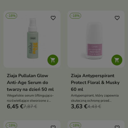
wymagającej poprawy jędrności,
wymagającej poprawy jędrności,
elastyczności i blasku
elastyczności i regeneracji
-18%
-18%
favorite_border
favorite_border


Ziaja Pullulan Glow
Ziaja Antyperspirant
Anti-Age Serum do
Protect Floral & Musky
twarzy na dzień 50 ml
60 ml
Wegańskie serum liftingująco-
Antyperspirant, który zapewnia
rozświetlające stworzone z
skuteczną ochronę przed
6,45 €
3,63 €
myślą o skórze dorosłej,
7,87 €
poceniem oraz przyjemny efekt
4,43 €
wymagającej poprawy jędrności,
„dry touch”. Wegańska formuła z
napięcia i konturu twarzy
ceramidami, fitosfingozyną,
cholesterolem, gliceryną
-18%
-18%
roślinną, kwasem
favorite_border
favorite_border