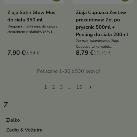
Ziaja Satin Glow Mus
Ziaja Cupuacu Zestaw
do ciała 350 ml
prezentowy: Żel po
Wegański, lekki mus do ciała z
prysznic 500ml +
ekstraktem z płatków róży i
Peeling do ciała 200ml
kwasem hialuronowym
Zestaw upominkowy Ziaja
intensywnie nawilża, wygładza i
Cupuacu to komplet
rozświetla skórę, pozostawiając
7,90 €
8,79 €
9,64 €
kosmetyków do pielęgnacji
10,72 €
ją miękką, pachnącą i subtelnie
ciała, który oczyszcza, wygładza
połyskującą
i odżywia skórę, otulając ją
ciepłym, zmysłowym zapachem
Pokazano 1-36 z 530 pozycji
– idealny pomysł na prezent dla
kobiety
1
2
3
…
15

Z
Zielko
Zadig & Voltaire