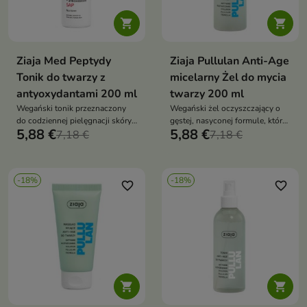


Ziaja Med Peptydy
Ziaja Pullulan Anti-Age
Tonik do twarzy z
micelarny Żel do mycia
antyoxydantami 200 ml
twarzy 200 ml
Wegański tonik przeznaczony
Wegański żel oczyszczający o
do codziennej pielęgnacji skóry
gęstej, nasyconej formule, który
5,88 €
5,88 €
wymagającej odświeżenia,
7,18 €
delikatnie oczyszcza, odświeża i
7,18 €
nawilżenia i wygładzenia już na
wspiera nawilżenie skóry już
etapie tonizacji. Formuła z
podczas mycia
peptydami, stabilną pochodną
-18%
-18%
witaminy C SAP, beta-glukanem,
favorite_border
favorite_border
gliceryną roślinną, naturalną
tapioką i niacynamidem wspiera
zdrowy, promienny oraz
wypoczęty wygląd cery

