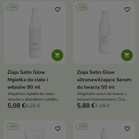
miękką, pachnącą i nawilżoną
ryżowymi — wygładza, nawilża i
-18%
-18%
ujednolica koloryt, zapewniając
favorite_border
favorite_border
efekt świeżej, wypoczętej cery o
poranku


Ziaja Satin Glow
Ziaja Satin Glow
Mgiełka do ciała i
ultranawilżające Serum
włosów 90 ml
do twarzy 50 ml
Wegańska mgiełka do ciała i
Wegańskie serum do twarzy z
włosów z ekstraktem z płatków
kwasem hialuronowym, Cica,
5,08 €
5,88 €
róży otula skórę i włosy
6,20 €
galaktomannanami i ekstraktem
7,18 €
eleganckim zapachem z nutami
z płatków róży intensywnie
drzewnymi, piżmowymi i
nawilża, wygładza i rozświetla
waniliowymi, zapewniając
skórę, nadając jej zdrowy i
-18%
-18%
długotrwałą świeżość i komfort
młody wygląd
favorite_border
favorite_border