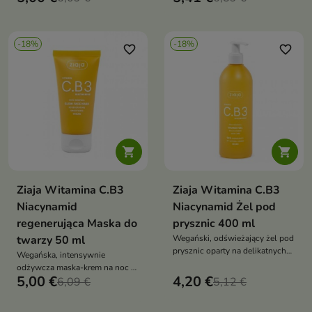
skórę, rozświetla ją dzięki
nawilża, ujędrnia, rozświetla
witaminie C i B3 oraz
spojrzenie i redukuje oznaki
pozostawia nawilżoną i świeżą
zmęczenia, dzięki połączeniu
-18%
-18%
witamin C, B3, B5, B6, E oraz
favorite_border
favorite_border
wygładzających peptydów


Ziaja Witamina C.B3
Ziaja Witamina C.B3
Niacynamid
Niacynamid Żel pod
regenerująca Maska do
prysznic 400 ml
twarzy 50 ml
Wegański, odświeżający żel pod
prysznic oparty na delikatnych
Wegańska, intensywnie
składnikach myjących i
odżywcza maska-krem na noc o
kompleksie witamin (C, B3, B5,
5,00 €
4,20 €
93% składników naturalnych.
6,09 €
5,12 €
B6). Oczyszcza skórę bez
Nasycona witaminami C, B3, B5,
wysuszania, pozostawiając ją
B6, E oraz roślinnymi peptydami