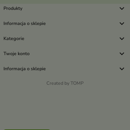
keyboard_arrow_down
Produkty
keyboard_arrow_down
Informacja o sklepie
keyboard_arrow_down
Kategorie
keyboard_arrow_down
Twoje konto
keyboard_arrow_down
Informacja o sklepie
Created by TOMP