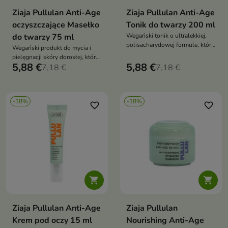
Ziaja Pullulan Anti-Age
Ziaja Pullulan Anti-Age
oczyszczające Masełko
Tonik do twarzy 200 ml
do twarzy 75 ml
Wegański tonik o ultralekkiej,
polisacharydowej formule, który
Wegański produkt do mycia i
łagodnie odświeża, nawilża i
pielęgnacji skóry dorosłej, który
wspiera komfort skóry. Formuła
5,88 €
5,88 €
delikatnie, a jednocześnie
7,18 €
7,18 €
z pullulanem,
skutecznie oczyszcza cerę.
niskocząsteczkowym kwasem
Kremowa, gęsta formuła bez
hialuronowym, ekstraktem z
mydła tworzy pielęgnującą
Tremella fuciformis, gliceryną
-18%
-18%
pianę, usuwa nadmiar sebum i
favorite_border
favorite_border
roślinną, niacynamidem,
makijaż, pozostawiając skórę
mocznikiem i mleczanem sodu
miękką, gładką i komfortową
pomaga pozostawić skórę
gładką, miękką i przyjemną w
dotyku


Ziaja Pullulan Anti-Age
Ziaja Pullulan
Krem pod oczy 15 ml
Nourishing Anti-Age