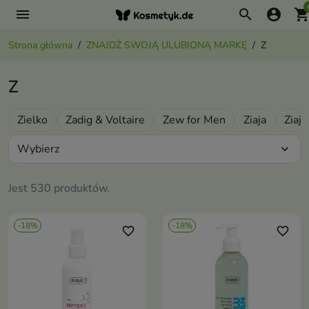
menu
search
account_circle
shopping_ca
Strona główna
ZNAJDŹ SWOJĄ ULUBIONĄ MARKĘ
Z
Z
Zielko
Zadig & Voltaire
Zew for Men
Ziaja
Ziaj
Wybierz
expand_more
Jest 530 produktów.
-18%
-18%
favorite_border
favorite_border