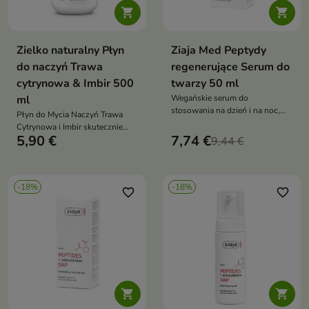


Zielko naturalny Płyn
Ziaja Med Peptydy
do naczyń Trawa
regenerujące Serum do
cytrynowa & Imbir 500
twarzy 50 ml
ml
Wegańskie serum do
stosowania na dzień i na noc,
Płyn do Mycia Naczyń Trawa
które wspiera odbudowę skóry,
Cytrynowa i Imbir skutecznie
regenerację oraz wzmocnienie
5,90 €
7,74 €
usuwa tłuszcz oraz zabrudzenia,
9,44 €
bariery hydrolipidowej naskórka
pozostawiając naczynia idealnie
czyste, lśniące i wolne od
zacieków. Jednocześnie jest
-18%
-18%
delikatny dla dłoni i przyjazny
favorite_border
favorite_border
dla środowiska

