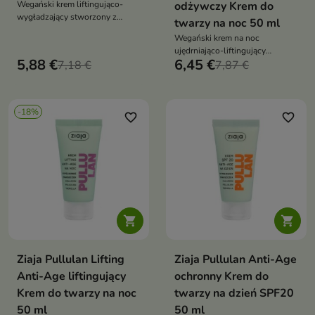
Wegański krem liftingująco-
odżywczy Krem do
wygładzający stworzony z
twarzy na noc 50 ml
myślą o delikatnej skórze wokół
Wegański krem na noc
oczu, szczególnie wiotkiej,
ujędrniająco-liftingujący
przesuszonej i wymagającej
5,88 €
6,45 €
7,18 €
stworzony z myślą o skórze
7,87 €
poprawy jędrności. Formuła z
dorosłej, wymagającej
pullulanem,
regeneracji, wygładzenia i
niskocząsteczkowym kwasem
poprawy sprężystości. Formuła
hialuronowym, ekstraktem z
-18%
z pullulanem,
favorite_border
favorite_border
Tremella fuciformis, ceramidami i
niskocząsteczkowym kwasem
roślinnym cholesterolem
hialuronowym, ekstraktem z
wspiera wygładzenie drobnych
Tremella fuciformis, ceramidami,
zmarszczek, redukcję
roślinnym cholesterolem,
widoczności „kurzych łapek”
masłem shea i olejem canola
oraz regenerację skóry
wspiera nocną odnowę skóry,
spłycenie zmarszczek oraz
poprawę jędrnośc


Ziaja Pullulan Lifting
Ziaja Pullulan Anti-Age
Anti-Age liftingujący
ochronny Krem do
Krem do twarzy na noc
twarzy na dzień SPF20
50 ml
50 ml