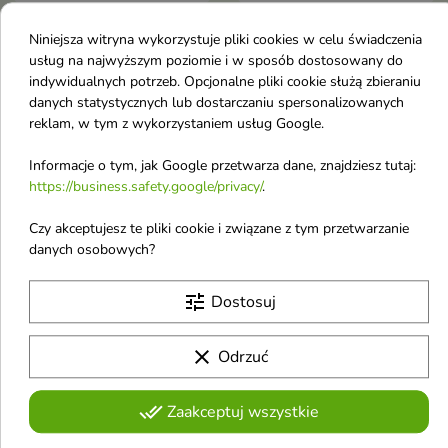
Ziaja Med Peptydy
Ziaja Med Peptydy
Niniejsza witryna wykorzystuje pliki cookies w celu świadczenia
złuszczające Serum do
oczyszczająca Pianka
usług na najwyższym poziomie i w sposób dostosowany do
twarzy 50 ml
do twarzy z
indywidualnych potrzeb. Opcjonalne pliki cookie służą zbieraniu
danych statystycznych lub dostarczaniu spersonalizowanych
Wegańskie serum na noc, które
antyoxydantami 150 ml
łączy kurację peptydową,
reklam, w tym z wykorzystaniem usług Google.
Pianka do mycia twarzy to
antyoksydacyjną pochodną
wegański produkt
witaminy C SAP oraz składniki
7,74 €
6,45 €
9,44 €
oczyszczający, który łączy
7,87 €
Informacje o tym, jak Google przetwarza dane, znajdziesz tutaj:
złuszczające. Formuła z 1%
łagodne mycie z pielęgnacją
https://business.safety.google/privacy/
.
kwasu glikolowego, kwasem
skóry już na etapie oczyszczania.
laktobionowym, kwasem
Formuła z peptydami, stabilną
Czy akceptujesz te pliki cookie i związane z tym przetwarzanie
hialuronowym i pantenolem
-18%
-18%
pochodną witaminy C SAP,
favorite_border
favorite_border
pomaga odświeżyć, wygładzić i
danych osobowych?
kwasem laktobionowym,
rozjaśnić naskórek, wspierając
mocznikiem i pantenolem
promienny oraz wypoczęty
pomaga odświeżyć cerę,
tune
Dostosuj
wygląd skóry
wygładzić ją oraz przywrócić jej
miękkość i promienny wygląd
clear
Odrzuć


done_all
Zaakceptuj wszystkie
Ziaja Med Peptydy
Ziaja Med Peptydy