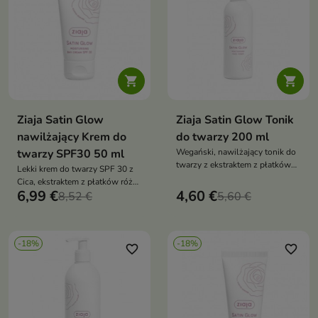


Ziaja Satin Glow
Ziaja Satin Glow Tonik
nawilżający Krem do
do twarzy 200 ml
twarzy SPF30 50 ml
Wegański, nawilżający tonik do
twarzy z ekstraktem z płatków
Lekki krem do twarzy SPF 30 z
róży, Cica i kwasem
Cica, ekstraktem z płatków róży i
laktobionowym delikatnie
6,99 €
4,60 €
filtrami UVA/UVB skutecznie
8,52 €
5,60 €
oczyszcza, tonizuje i odświeża
chroni skórę przed
skórę, pozostawiając ją miękką,
promieniowaniem i
gładką i komfortową
fotostarzeniem, jednocześnie
-18%
-18%
nawilżając ją i nadając subtelny
favorite_border
favorite_border
efekt glow