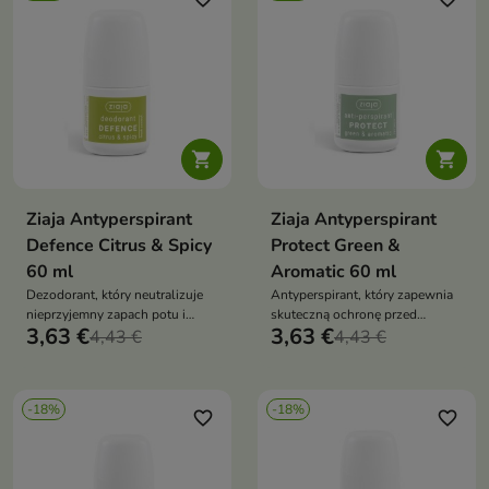
laktobionowym, olejkiem
rozmarynowym i solami
glinowymi wspiera codzienną
pielęgnację skóry oraz uczucie
świeżości


Ziaja Antyperspirant
Ziaja Antyperspirant
Defence Citrus & Spicy
Protect Green &
60 ml
Aromatic 60 ml
Dezodorant, który neutralizuje
Antyperspirant, który zapewnia
nieprzyjemny zapach potu i
skuteczną ochronę przed
3,63 €
3,63 €
zapewnia skórze satynowy efekt
4,43 €
poceniem oraz przyjemny efekt
4,43 €
„crystal touch”. Wegańska
„dry touch”. Wegańska formuła z
formuła z ceramidami,
ceramidami, fitosfingozyną,
fitosfingozyną, cholesterolem,
cholesterolem, gliceryną
-18%
-18%
gliceryną roślinną i olejkiem
roślinną, kwasem
favorite_border
favorite_border
rozmarynowym wspiera
laktobionowym, olejkiem
codzienną pielęgnację skóry pod
rozmarynowym i solami
pachami oraz pod biustem
glinowymi wspiera codzienną