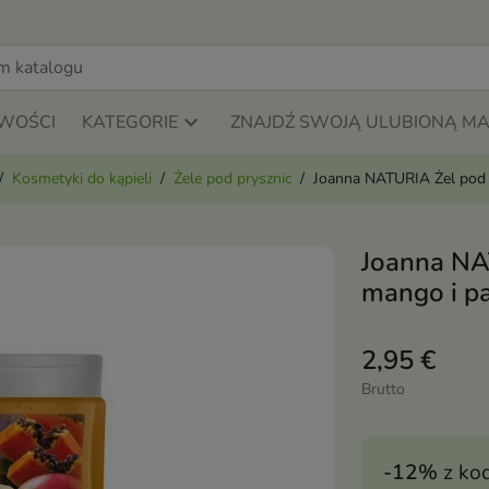
WOŚCI
KATEGORIE
ZNAJDŹ SWOJĄ ULUBIONĄ M
Kosmetyki do kąpieli
Żele pod prysznic
Joanna NATURIA Żel pod 
Joanna NA
mango i p
2,95 €
Brutto
-12%
z ko