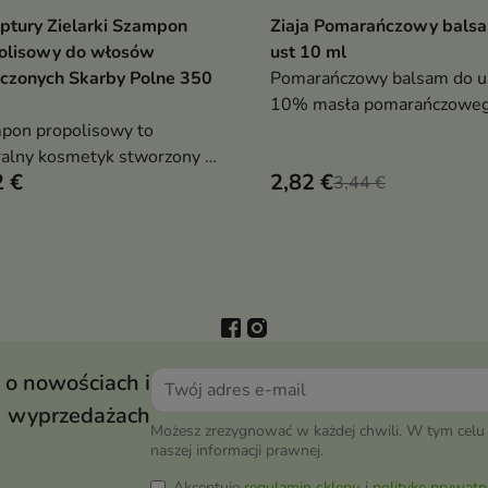
ptury Zielarki Szampon
Ziaja Pomarańczowy bals
Dodaj do koszyka
Dodaj do koszy


olisowy do włosów
ust 10 ml
zczonych Skarby Polne 350
Pomarańczowy balsam do us
10% masła pomarańczowe
pon propolisowy to
nawilża, chroni i wygładza u
ralny kosmetyk stworzony z
nadając im miękkość, blask i
2 €
2,82 €
 o regeneracji zniszczonych
świeży, naturalny zapach
3,44 €
ów i poprawie kondycji
cytrusów
y głowy
 o nowościach i
wyprzedażach
Możesz zrezygnować w każdej chwili. W tym celu 
naszej informacji prawnej.
Akceptuję
regulamin sklepu
i
politykę prywatn