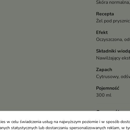
Skóra normalna,
Recepta
Żel pod prysznic
Efekt
Oczyszczona, od
Składniki wiod
Nawilżający eks
Zapach
Cytrusowy, odśw
Pojemność
300 ml
Szczegóły p
ookies w celu świadczenia usług na najwyższym poziomie i w sposób dos
u danych statystycznych lub dostarczaniu spersonalizowanych reklam, w 