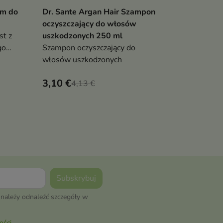
am do
Dr. Sante Argan Hair Szampon
Barwa Nat
ka
Dodaj do koszyka
Po

oczyszczający do włosów
odbudowu
t z
uszkodzonych 250 ml
włosów Ja
go
Szampon oczyszczający do
ml
sta,
włosów uszkodzonych
3,10 €
4,43 €
4,13 €
należy odnaleźć szczegóły w
ości
.