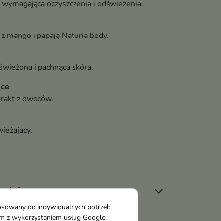
 wymagająca oczyszczenia i odświeżenia.
 z mango i papają Naturia body.
świeżona i pachnąca skóra.
ące
trakt z owoców.
ieżający.
roduktu
tosowany do indywidualnych potrzeb.
tym z wykorzystaniem usług Google.