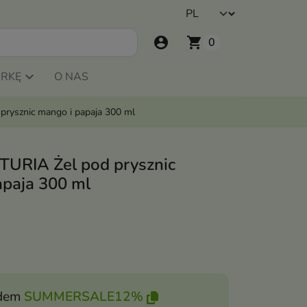
account_circle
shopping_cart
0
ARKĘ
O NAS
prysznic mango i papaja 300 ml
TURIA Żel pod prysznic
apaja 300 ml
dem
SUMMERSALE12%