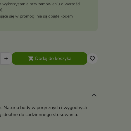
 wykorzystania przy zamówieniu o wartości
€.
jące się w promocji nie są objęte kodem
Dodaj do koszyka


favorite_border
ic Naturia body w poręcznych i wygodnych
 idealne do codziennego stosowania.