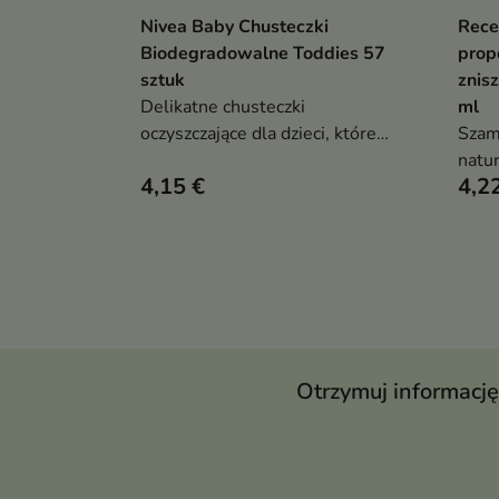
Nivea Baby Chusteczki
Rece
Dodaj do koszyka

Biodegradowalne Toddies 57
prop
sztuk
znis
Delikatne chusteczki
ml
oczyszczające dla dzieci, które
Szam
zostały specjalnie opracowane,
natu
4,15 €
4,2
aby łagodnie i skutecznie dbać o
myślą
wrażliwą skórę maluszka
włos
skór
Otrzymuj informację