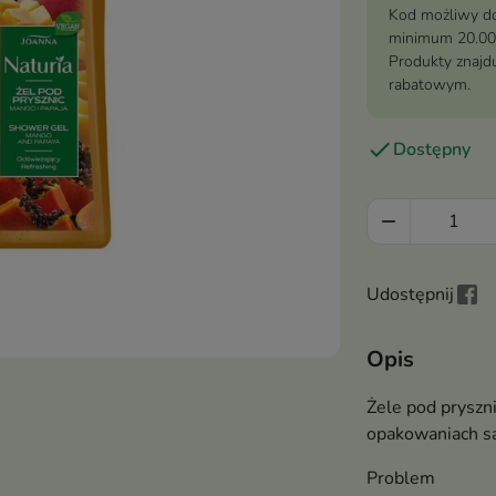
Kod możliwy do
minimum 20.00
Produkty znajdu
rabatowym.

Dostępny

Udostępnij
Opis
Żele pod pryszn
opakowaniach są
Problem