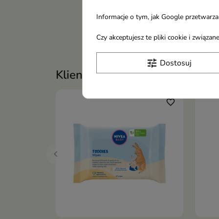
Informacje o tym, jak Google przetwarza 
Darmowa dostawa
Czy akceptujesz te pliki cookie i związ
Przy spełnieniu warunków promocji
tune
Dostosuj
Klienci, którzy zakupili ten pro
favorite_border