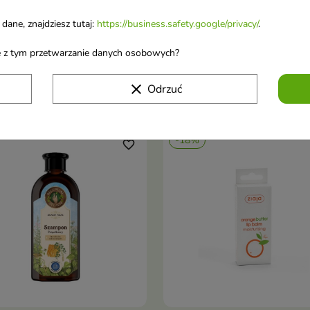
dane, znajdziesz tutaj:
https://business.safety.google/privacy/
.
Błyskawiczna obsługa
ane z tym przetwarzanie danych osobowych?
i szybka wysyłka
clear
Odrzuć
dukt, kupili również:
-18%
favorite_border