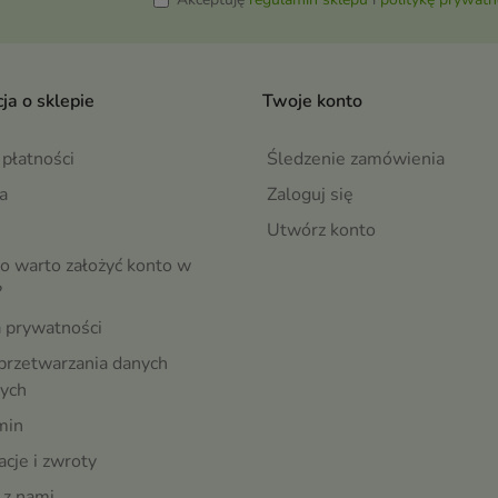
ja o sklepie
Twoje konto
płatności
Śledzenie zamówienia
a
Zaloguj się
Utwórz konto
o warto założyć konto w
?
a prywatności
przetwarzania danych
ych
min
cje i zwroty
 z nami