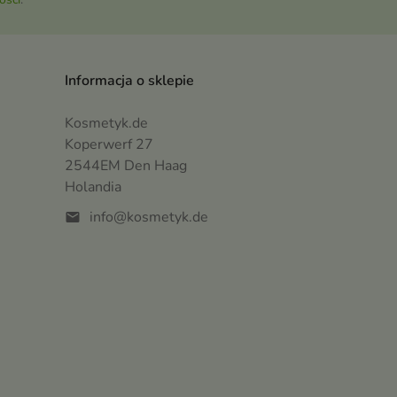
Informacja o sklepie
Kosmetyk.de
Koperwerf 27
2544EM Den Haag
Holandia
info@kosmetyk.de
mail