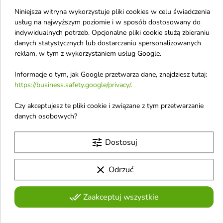
Niniejsza witryna wykorzystuje pliki cookies w celu świadczenia
usług na najwyższym poziomie i w sposób dostosowany do
indywidualnych potrzeb. Opcjonalne pliki cookie służą zbieraniu
Przechowywanie
danych statystycznych lub dostarczaniu spersonalizowanych
reklam, w tym z wykorzystaniem usług Google.
Lek należy przechowywać w miejscu
niewidocznym i niedostępnym dla małych dzieci, w
Informacje o tym, jak Google przetwarza dane, znajdziesz tutaj:
temperaturze poniżej 25°C.
https://business.safety.google/privacy/
.
Po otwarciu stosować nie dłużej niż 3 miesiące; po
Czy akceptujesz te pliki cookie i związane z tym przetwarzanie
tym czasie pozostałość należy wyrzucić.
danych osobowych?
Nie stosować po upływie terminu ważności
zamieszczonego na opakowaniu.
tune
Dostosuj
clear
Odrzuć
Działania niepożądane
done_all
Zaakceptuj wszystkie
Cebion jak każdy inny lek może powodować działania
niepożądane, jednak nie u każdego one wystąpią.