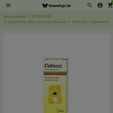
menu
search
account_circle
shopping_ca
Strona główna
KATEGORIE
Suplementy diety i produkty lecznicze
Witaminy - suplementy