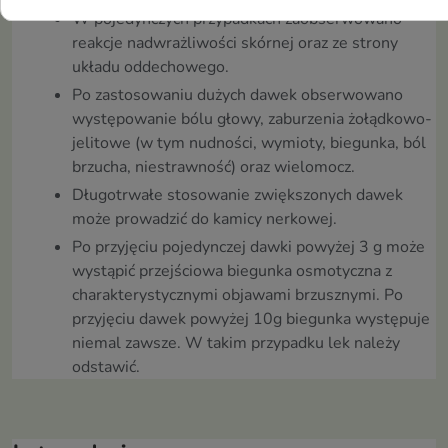
W pojedynczych przypadkach zaobserwowano
reakcje nadwrażliwości skórnej oraz ze strony
układu oddechowego.
Po zastosowaniu dużych dawek obserwowano
występowanie bólu głowy, zaburzenia żołądkowo-
jelitowe (w tym nudności, wymioty, biegunka, ból
brzucha, niestrawność) oraz wielomocz.
Długotrwałe stosowanie zwiększonych dawek
może prowadzić do kamicy nerkowej.
Po przyjęciu pojedynczej dawki powyżej 3 g może
wystąpić przejściowa biegunka osmotyczna z
charakterystycznymi objawami brzusznymi. Po
przyjęciu dawek powyżej 10g biegunka występuje
niemal zawsze. W takim przypadku lek należy
odstawić.