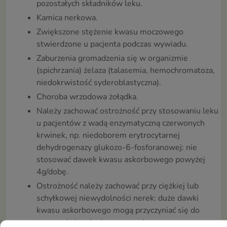
pozostałych składników leku.
Kamica nerkowa.
Zwiększone stężenie kwasu moczowego
stwierdzone u pacjenta podczas wywiadu.
Zaburzenia gromadzenia się w organizmie
(spichrzania) żelaza (talasemia, hemochromatoza,
niedokrwistość syderoblastyczna).
Choroba wrzodowa żołądka.
Należy zachować ostrożność przy stosowaniu leku
u pacjentów z wadą enzymatyczną czerwonych
krwinek, np. niedoborem erytrocytarnej
dehydrogenazy glukozo-6-fosforanowej: nie
stosować dawek kwasu askorbowego powyżej
4g/dobę.
Ostrożność należy zachować przy ciężkiej lub
schyłkowej niewydolności nerek: duże dawki
kwasu askorbowego mogą przyczyniać się do
tworzenia kamieni moczowych.