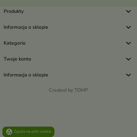
keyboard_arrow_down
Produkty
keyboard_arrow_down
Informacja o sklepie
keyboard_arrow_down
Kategorie
keyboard_arrow_down
Twoje konto
keyboard_arrow_down
Informacja o sklepie
Created by TOMP
group_work
Zgoda na pliki cookie