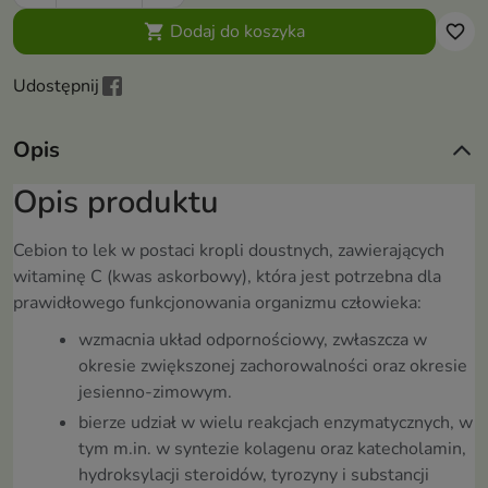
Dodaj do koszyka

favorite_border
Udostępnij
Opis
Opis produktu
Cebion to lek w postaci kropli doustnych, zawierających
witaminę C (kwas askorbowy), która jest potrzebna dla
prawidłowego funkcjonowania organizmu człowieka:
wzmacnia układ odpornościowy, zwłaszcza w
okresie zwiększonej zachorowalności oraz okresie
jesienno-zimowym.
bierze udział w wielu reakcjach enzymatycznych, w
tym m.in. w syntezie kolagenu oraz katecholamin,
hydroksylacji steroidów, tyrozyny i substancji