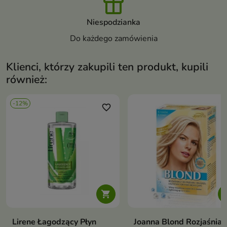
Niespodzianka
Do każdego zamówienia
Klienci, którzy zakupili ten produkt, kupili
również:
-12%
favorite_border
favori

Lirene Łagodzący Płyn
Joanna Blond Rozjaśniac