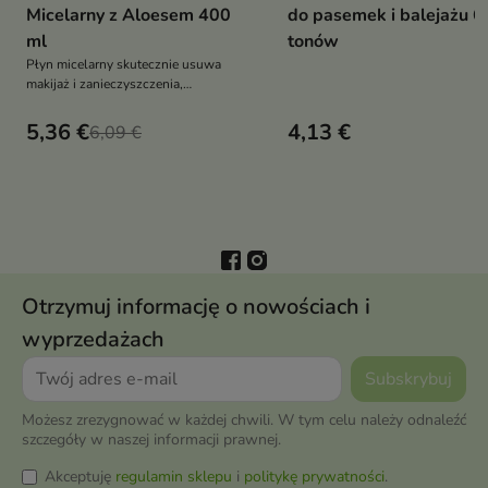
Micelarny z Aloesem 400
do pasemek i balejażu 6
ml
tonów
Płyn micelarny skutecznie usuwa
makijaż i zanieczyszczenia,
pozostawiając skórę świeżą i
oczyszczoną
5,36 €
4,13 €
6,09 €
Otrzymuj informację o nowościach i
wyprzedażach
Możesz zrezygnować w każdej chwili. W tym celu należy odnaleźć
szczegóły w naszej informacji prawnej.
Akceptuję
regulamin sklepu
i
politykę prywatności
.