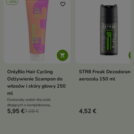
-16%
favorite_border
favori

OnlyBio Hair Cycling
STR8 Freak Dezodorant
Odżywienie Szampon do
aerozolu 150 ml
włosów i skóry głowy 250
ml
Doskonały wybór dla osób
dbających o kompleksową
5,95 €
4,52 €
pielęgnację swoich włosów i skóry
7,08 €
głowy