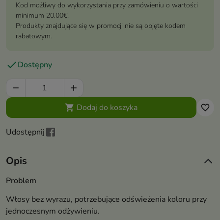
Kod możliwy do wykorzystania przy zamówieniu o wartości
minimum 20.00€.
Produkty znajdujące się w promocji nie są objęte kodem
rabatowym.

Dostępny


Dodaj do koszyka

favorite_border
Udostępnij
Opis
Problem
Włosy bez wyrazu, potrzebujące odświeżenia koloru przy
jednoczesnym odżywieniu.