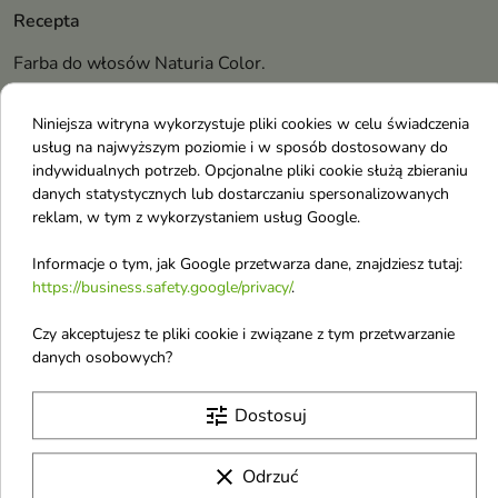
Recepta
Farba do włosów Naturia Color.
Efekt
Niniejsza witryna wykorzystuje pliki cookies w celu świadczenia
Intensywny, soczysty kolor oraz odżywienie. Włosy są
usług na najwyższym poziomie i w sposób dostosowany do
indywidualnych potrzeb. Opcjonalne pliki cookie służą zbieraniu
lśniące, miękkie i sprężyste.
danych statystycznych lub dostarczaniu spersonalizowanych
Składniki wiodące
reklam, w tym z wykorzystaniem usług Google.
Proteiny mleczne, chroniące i intensywnie odżywiające
Informacje o tym, jak Google przetwarza dane, znajdziesz tutaj:
włókna włosów, oraz ekstrakt z brzoskwini - bogate źródło
https://business.safety.google/privacy/
.
witamin i soli mineralnych, działający na włosy odżywczo,
Czy akceptujesz te pliki cookie i związane z tym przetwarzanie
odświeżająco i tonizująco.
danych osobowych?
Szczegóły produktu
tune
Dostosuj
clear
Odrzuć