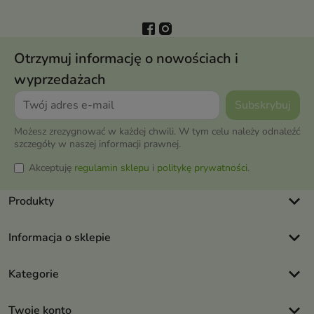
Otrzymuj informację o nowościach i
wyprzedażach
Możesz zrezygnować w każdej chwili. W tym celu należy odnaleźć
szczegóły w naszej informacji prawnej.
Akceptuję
regulamin sklepu
i
politykę prywatności
.
keyboard_arrow_down
Produkty
keyboard_arrow_down
Informacja o sklepie
keyboard_arrow_down
Kategorie
keyboard_arrow_down
Twoje konto