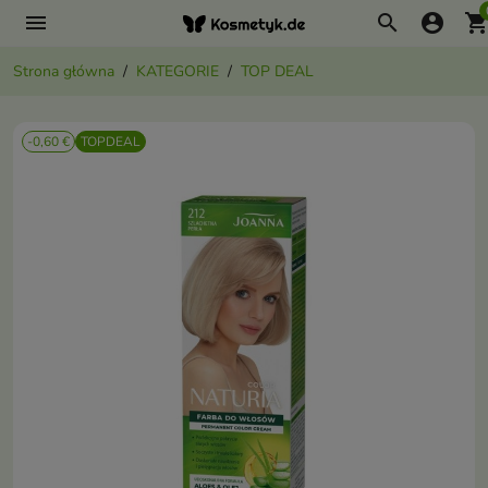
menu
search
account_circle
shopping_ca
Strona główna
KATEGORIE
TOP DEAL
-0,60 €
TOPDEAL