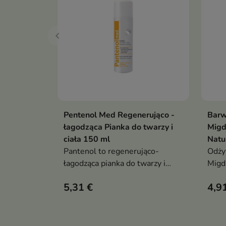
Pentenol Med Regenerująco -
Barw
Dodaj do koszyka

łagodząca Pianka do twarzy i
Migd
ciała 150 ml
Natu
Pantenol to regenerująco-
Odży
łagodząca pianka do twarzy i
Migd
ciała
dla 
5,31 €
4,9
łaml