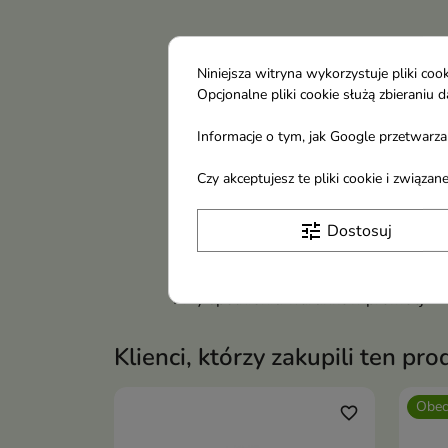
Niniejsza witryna wykorzystuje pliki c
Opcjonalne pliki cookie służą zbierani
Informacje o tym, jak Google przetwarza 
Czy akceptujesz te pliki cookie i związ
tune
Dostosuj
Darmowa dostawa
Przy spełnieniu warunków promocji
Klienci, którzy zakupili ten pro
Obec
favorite_border