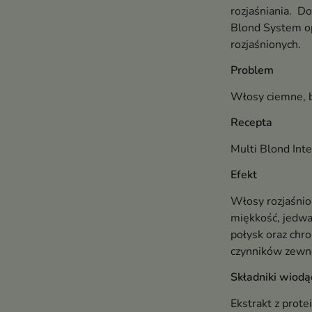
rozjaśniania. D
Blond System op
rozjaśnionych.
Problem
Włosy ciemne, b
Recepta
Multi Blond Inte
Efekt
Włosy rozjaśnio
miękkość, jedwa
połysk oraz ch
czynników zewn
Składniki wiodą
Ekstrakt z prote