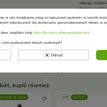
zabiegu rozjaśni
działają nawilża
przed szkodliwy
ookies w celu świadczenia usług na najwyższym poziomie i w sposób dos
blednięciem kol
u danych statystycznych lub dostarczaniu spersonalizowanych reklam, w 
dane, znajdziesz tutaj:
https://business.safety.google/privacy/
.
Szczegóły p
ane z tym przetwarzanie danych osobowych?
clear
Odrzuć
Błyskawiczna obsługa
i szybka wysyłka
dukt, kupili również:
nie brak na stanie
-18%
OUTLET
favorite_border