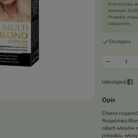
Kod możliwy do
minimum 20.00
Produkty znajdu
rabatowym.

Dostępny

Udostępnij
Opis
Chcesz rozjaśnić
Rozjaśniacz Blon
całych włosów n
jedwabiu, włosy