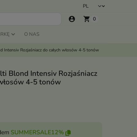
account_circle
shopping_cart
0
ARKĘ
O NAS
nd Intensiv Rozjaśniacz do całych włosów 4-5 tonów
ti Blond Intensiv Rozjaśniacz
 włosów 4-5 tonów
dem
SUMMERSALE12%