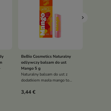
dy
BeBio Cosmetics Naturalny
Eveline W
ka
Dodaj do koszyka
Po

em
odżywczy balsam do ust
Luksusow
+
Mango 5 g
dopasowują
Naturalny balsam do ust z
30 ml
dodatkiem masła mango to
Wegański,
skuteczna pielęgnacja dla ust
dopasowuj
3,44 €
10,72 €
z
wymagających nawilżenia,
hialurono
odżywienia i ochrony
Oil-free f
efekt niesk
doskonałe 