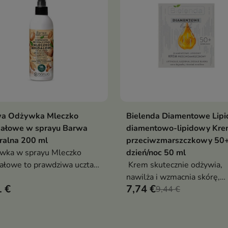
a Odżywka Mleczko
Bielenda Diamentowe Lipi
Pokaż szczegóły
Dodaj do koszy

ałowe w sprayu Barwa
diamentowo-lipidowy Kr
ralna 200 ml
przeciwzmarszczkowy 50
wka w sprayu Mleczko
dzień/noc 50 ml
ałowe to prawdziwa uczta
Krem skutecznie odżywia,
włosów zniszczonych i
nawilża i wzmacnia skórę,
1 €
7,74 €
iwych
przywracając jej komfort ora
9,44 €
promienny wygląd.