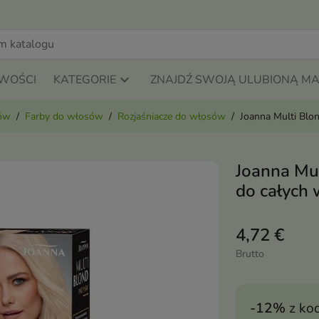
WOŚCI
KATEGORIE
ZNAJDŹ SWOJĄ ULUBIONĄ M
sów
Farby do włosów
Rozjaśniacze do włosów
Joanna Multi Blo
Joanna Mul
do całych
4,72 €
Brutto
-12%
z ko