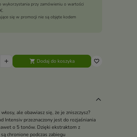
 wykorzystania przy zamówieniu o wartości
€.
jące się w promocji nie są objęte kodem
Dodaj do koszyka


favorite_border
 włosy, ale obawiasz się, że je zniszczysz?
d Intensiv przeznaczony jest do rozjaśniania
awet o 5 tonów. Dzięki ekstraktom z
 są chronione podczas zabiegu