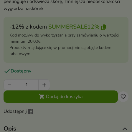
peelinguje i odświeża skórę, zmniejsza niedoskonałości i
wygładza naskórek
-12%
z kodem
SUMMERSALE12%
Kod możliwy do wykorzystania przy zamówieniu o wartości
minimum 20.00€.
Produkty znajdujące się w promocji nie są objęte kodem
rabatowym.

Dostępny


Dodaj do koszyka

favorite_border
Udostępnij
Opis