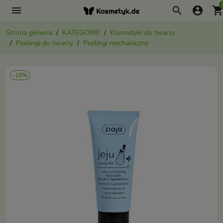
menu
search
account_circle
shopping_ca
Strona główna
KATEGORIE
Kosmetyki do twarzy
Peelingi do twarzy
Peelingi mechaniczne
-18%