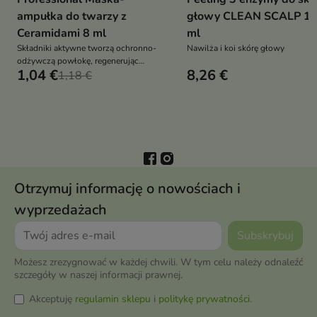
ampułka do twarzy z
głowy CLEAN SCALP 1
Ceramidami 8 ml
ml
Składniki aktywne tworzą ochronno-
Nawilża i koi skórę głowy
odżywczą powłokę, regenerując
1,04 €
8,26 €
skórę i zapewniając długotrwałe
1,18 €
nawilżenie
Otrzymuj informację o nowościach i
wyprzedażach
Możesz zrezygnować w każdej chwili. W tym celu należy odnaleźć
szczegóły w naszej informacji prawnej.
Akceptuję
regulamin sklepu
i
politykę prywatności
.