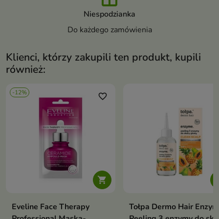
Niespodzianka
Do każdego zamówienia
Klienci, którzy zakupili ten produkt, kupili
również:
-12%
favorite_border
favori

Eveline Face Therapy
Tołpa Dermo Hair Enzym
Professional Maska-
Peeling 3 enzymy do skó