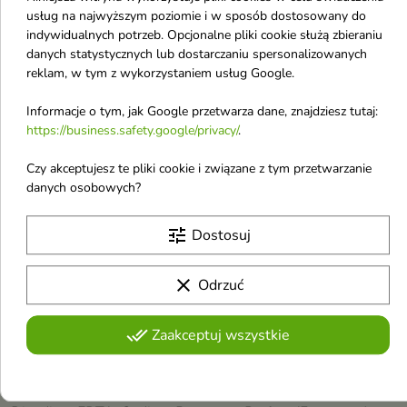
usług na najwyższym poziomie i w sposób dostosowany do
✔ Potrzeba oczyszczenia, wygładzenia i odświeżenia
indywidualnych potrzeb. Opcjonalne pliki cookie służą zbieraniu
danych statystycznych lub dostarczaniu spersonalizowanych
SPOSÓB UŻYCIA
reklam, w tym z wykorzystaniem usług Google.
Rozprowadzić pastę na wilgotnych dłoniach i delikatnie
Informacje o tym, jak Google przetwarza dane, znajdziesz tutaj:
umyć twarz, omijając okolice oczu. Dokładnie spłukać letnią
https://business.safety.google/privacy/
.
wodą. Następnie zastosować tonik Jeju. Stosować 2–3 razy
w tygodniu.
Czy akceptujesz te pliki cookie i związane z tym przetwarzanie
danych osobowych?
SKŁAD (INCI)
tune
Dostosuj
Aqua (Water), Hydrated Silica, Glycerin, Decyl Glucoside,
Propylene Glycol, Cellulose Gum, Panthenol, Betaine,
Cistus Incanus Flower/Leaf/Stem Extract, Camellia
clear
Odrzuć
Japonica Seed Oil, Populus Tremuloides Bark Extract,
Hydroxyethyl Acrylate/Sodium Acryloyldimethyl Taurate
done_all
Zaakceptuj wszystkie
Copolymer, Synthetic Wax, Cocos Nucifera (Coconut) Oil,
CI 77891 (Titanium Dioxide), CI 42090 (Blue 1 Lake), CI
16035 (Red 40 Lake), CI 15985 (Yellow 6 Lake), Lecithin,