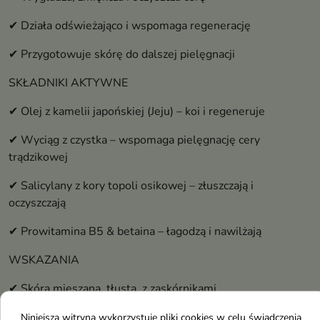
✔ Działa odświeżająco i wspomaga regenerację
✔ Przygotowuje skórę do dalszej pielęgnacji
SKŁADNIKI AKTYWNE
✔ Olej z kamelii japońskiej (Jeju) – koi i regeneruje
✔ Wyciąg z czystka – wspomaga pielęgnację cery
trądzikowej
✔ Salicylany z kory topoli osikowej – złuszczają i
oczyszczają
✔ Prowitamina B5 & betaina – łagodzą i nawilżają
WSKAZANIA
✔ Skóra mieszana, tłusta, z zaskórnikami
✔ Młoda skóra z niedoskonałościami
Niniejsza witryna wykorzystuje pliki cookies w celu świadczenia