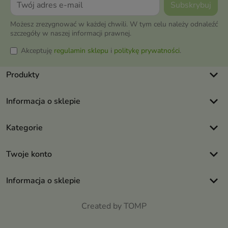
Możesz zrezygnować w każdej chwili. W tym celu należy odnaleźć
szczegóły w naszej informacji prawnej.
Akceptuję
regulamin sklepu
i
politykę prywatności
.
keyboard_arrow_down
Produkty
keyboard_arrow_down
Informacja o sklepie
keyboard_arrow_down
Kategorie
keyboard_arrow_down
Twoje konto
keyboard_arrow_down
Informacja o sklepie
Created by TOMP