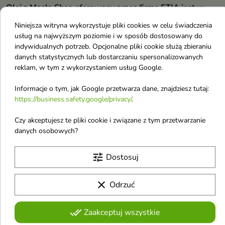
Olej z Masła Shea oferowany przez firmę ETJA jest w
100% naturlany
Niniejsza witryna wykorzystuje pliki cookies w celu świadczenia
usług na najwyższym poziomie i w sposób dostosowany do
SPOSÓB UŻYCIA
indywidualnych potrzeb. Opcjonalne pliki cookie służą zbieraniu
danych statystycznych lub dostarczaniu spersonalizowanych
bezpośrednie na skórę
reklam, w tym z wykorzystaniem usług Google.
masaż we własnym zakresie
Informacje o tym, jak Google przetwarza dane, znajdziesz tutaj:
do produkcji kosmetyków w warunkach domowych
https://business.safety.google/privacy/
.
(kremy, mydeł, krem po opalaniu, krem po goleniu
Czy akceptujesz te pliki cookie i związane z tym przetwarzanie
dodatek do oliwek w wyspecjalizowanych salonach
danych osobowych?
masażu
tune
Dostosuj
kąpiel silnie nawilżająca - jedna łyżka stołowa do wanny
wypełnioną 1/3 wody natłuści, uelastyczni i zregeneruje
clear
Odrzuć
skórę
pielęgnacja włosów
done_all
Zaakceptuj wszystkie