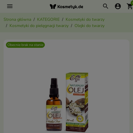
menu
search
account_circle
shopping_ca
Strona główna
KATEGORIE
Kosmetyki do twarzy
Kosmetyki do pielęgnacji twarzy
Olejki do twarzy
Obecnie brak na stanie