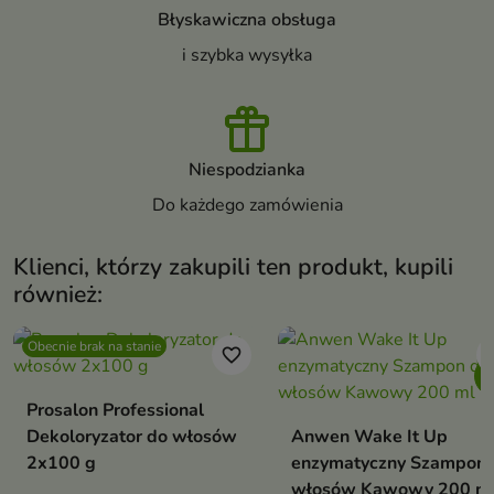
Błyskawiczna obsługa
i szybka wysyłka
Niespodzianka
Do każdego zamówienia
Klienci, którzy zakupili ten produkt, kupili
również:
Obecnie brak na stanie
favorite_border
favori
Prosalon Professional
Dekoloryzator do włosów
Anwen Wake It Up
2x100 g
enzymatyczny Szampon 
włosów Kawowy 200 m