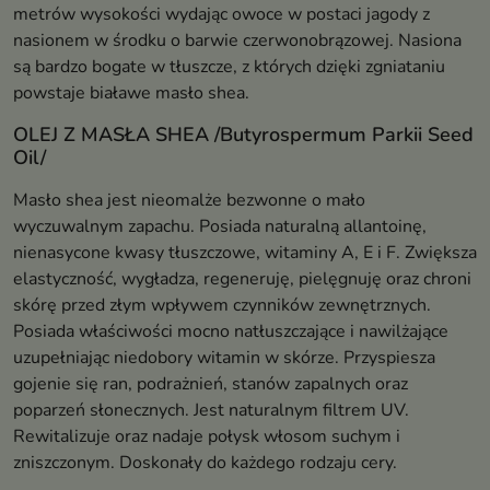
metrów wysokości wydając owoce w postaci jagody z
nasionem w środku o barwie czerwonobrązowej. Nasiona
są bardzo bogate w tłuszcze, z których dzięki zgniataniu
powstaje białawe masło shea.
OLEJ Z MASŁA SHEA /Butyrospermum Parkii Seed
Oil/
Masło shea jest nieomalże bezwonne o mało
wyczuwalnym zapachu. Posiada naturalną allantoinę,
nienasycone kwasy tłuszczowe, witaminy A, E i F. Zwiększa
elastyczność, wygładza, regeneruję, pielęgnuję oraz chroni
skórę przed złym wpływem czynników zewnętrznych.
Posiada właściwości mocno natłuszczające i nawilżające
uzupełniając niedobory witamin w skórze. Przyspiesza
gojenie się ran, podrażnień, stanów zapalnych oraz
poparzeń słonecznych. Jest naturalnym filtrem UV.
Rewitalizuje oraz nadaje połysk włosom suchym i
zniszczonym. Doskonały do każdego rodzaju cery.