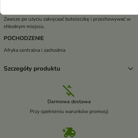
PRZECHOWYWANIE
Zawsze po użyciu zakręcaać buteleczkę i przechowywać w
chłodnym miejscu.
POCHODZENIE
Afryka centralna i zachodnia
Szczegóły produktu
Darmowa dostawa
Przy spełnieniu warunków promocji