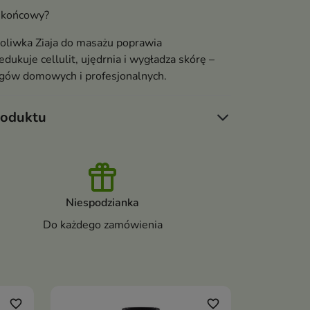
t końcowy?
oliwka Ziaja do masażu poprawia
edukuje cellulit, ujędrnia i wygładza skórę –
egów domowych i profesjonalnych.
roduktu
Niespodzianka
Do każdego zamówienia
-12%
favorite_border
favorite_border