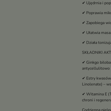
✔ Ujędrnia i po
✔ Poprawia mikr
✔ Zapobiega wio
✔ Ułatwia masaż
✔ Działa tonizuj
SKŁADNIKI A
✔ Ginkgo biloba 
antycellulitowo
✔ Estry kwasów 
Linolenate) – w
✔ Witamina E (T
chroni i regener
Codzienna pielę