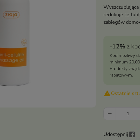
Wyszczuplająca 
redukuje celluli
zabiegów domow
-12%
z ko
Kod możliwy do
minimum 20.00
Produkty znajdu
rabatowym.

Ostatnie sz

Udostępnij