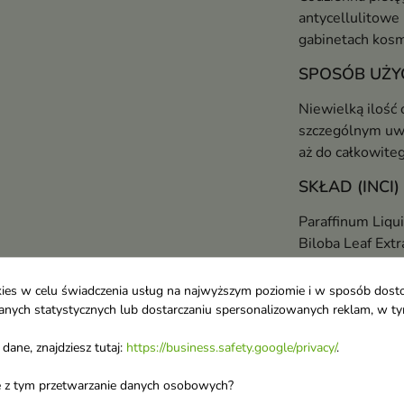
antycellulitowe
gabinetach kosm
SPOSÓB UŻY
Niewielką ilość 
szczególnym uwzg
aż do całkowite
SKŁAD (INCI)
Paraffinum Liqui
Biloba Leaf Extr
Linolenate, Toc
(Orange) Oil, Li
ookies w celu świadczenia usług na najwyższym poziomie i w sposób dos
znajduje się na
u danych statystycznych lub dostarczaniu spersonalizowanych reklam, w 
FAQ – NAJCZĘ
dane, znajdziesz tutaj:
https://business.safety.google/privacy/
.
✔ Czy oliwka mo
ane z tym przetwarzanie danych osobowych?