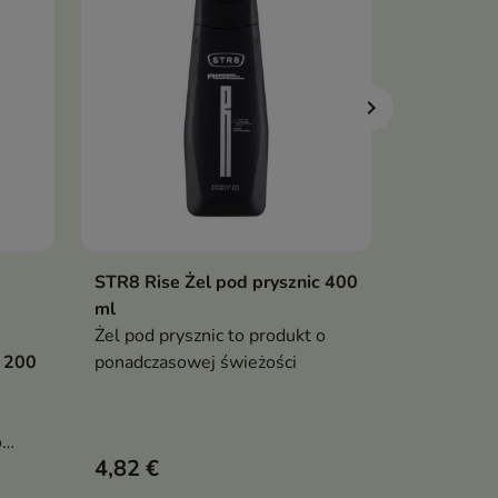
STR8 Rise Żel pod prysznic 400
Lirene Pow
ka
Dodaj do koszyka

ml
wygładzaj
Żel pod prysznic to produkt o
twarzy Op
 200
ponadczasowej świeżości
Wygładzają
Opuncją to
kosmetyk, 
o
roślinnych
4,82 €
3,72 €
hych i
delikatnym
4,
oczyszcza