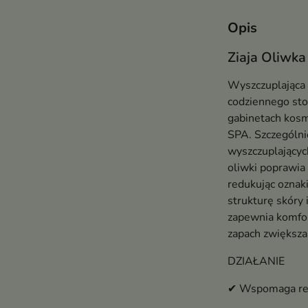
Opis
Ziaja Oliwka
Wyszczuplająca 
codziennego sto
gabinetach kosm
SPA. Szczególn
wyszczuplającyc
oliwki poprawia 
redukując oznaki
strukturę skóry 
zapewnia komfo
zapach zwiększa 
DZIAŁANIE
✔ Wspomaga red