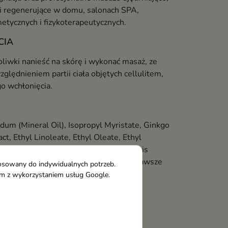
 i regenerujące w domu, salonach SPA,
etycznych i fizykoterapeutycznych.
CIA
oliwki nanieść na skórę i wykonać masaż, ze
lędnieniem partii ciała objętych cellulitem,
go wchłonięcia.
dum (Mineral Oil), Isopropyl Myristate, Ginkgo
act, Ethyl Linoleate, Ethyl Oleate, Ethyl
opheryl Acetate, Citrus Aurantium Dulcis
monene, Citronellol. Pełny skład INCI zawsze
tosowany do indywidualnych potrzeb.
 opakowaniu produktu.
tym z wykorzystaniem usług Google.
ŚCIEJ ZADAWANE PYTANIA
że być stosowana codziennie?