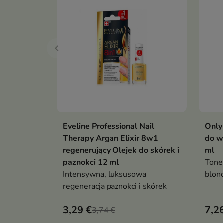
Eveline Professional Nail
Only
Dodaj do koszyka

Therapy Argan Elixir 8w1
do w
regenerujący Olejek do skórek i
ml
paznokci 12 ml
Tone
Intensywna, luksusowa
blon
regeneracja paznokci i skórek
krem
ekst
3,29 €
7,2
3,74 €
amon
kolor