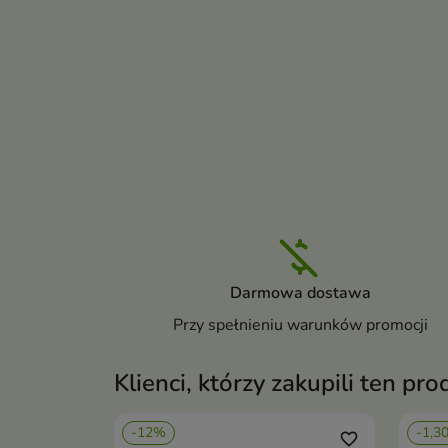
Darmowa dostawa
Przy spełnieniu warunków promocji
Klienci, którzy zakupili ten pro
-12%
-1,3
favorite_border