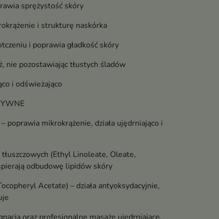
prawia sprężystość skóry
okrążenie i strukturę naskórka
tczeniu i poprawia gładkość skóry
, nie pozostawiając tłustych śladów
ąco i odświeżająco
KTYWNE
– poprawia mikrokrążenie, działa ujędrniająco i
tłuszczowych (Ethyl Linoleate, Oleate,
spierają odbudowę lipidów skóry
ocopheryl Acetate) – działa antyoksydacyjnie,
uje
gnacja oraz profesjonalne masaże ujędrniające,