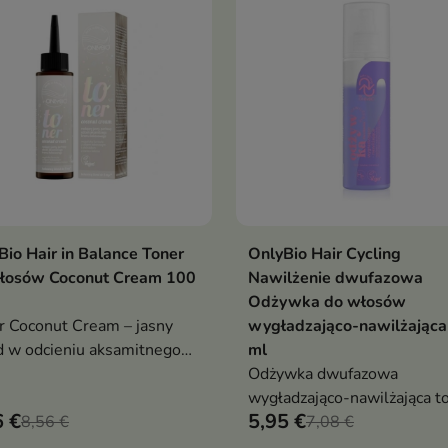
Bio Hair in Balance Toner
OnlyBio Hair Cycling
Dodaj do koszyka
Dodaj do koszy


łosów Coconut Cream 100
Nawilżenie dwufazowa
Odżywka do włosów
r Coconut Cream – jasny
wygładzająco-nawilżająca
d w odcieniu aksamitnego
ml
u kokosowego, z olejem i
Odżywka dwufazowa
raktem kokosowym, bez
wygładzająco-nawilżająca t
6 €
5,95 €
iaku i wody utlenionej,
8,56 €
idealne rozwiązanie dla suc
7,08 €
 i blask do 8 myć
łamiących się włosów