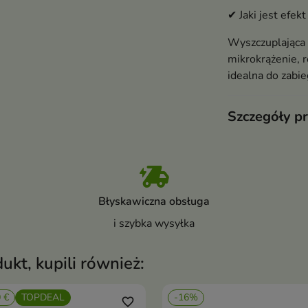
✔ Jaki jest efek
Wyszczuplająca 
mikrokrążenie, r
idealna do zabi
Szczegóły p
Błyskawiczna obsługa
i szybka wysyłka
dukt, kupili również:
0 €
TOPDEAL
-16%
favorite_border