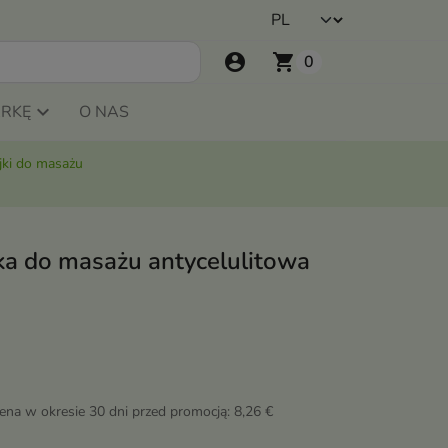
account_circle
shopping_cart
0
ARKĘ
O NAS
jki do masażu
ka do masażu antycelulitowa
cena w okresie 30 dni przed promocją:
8,26 €