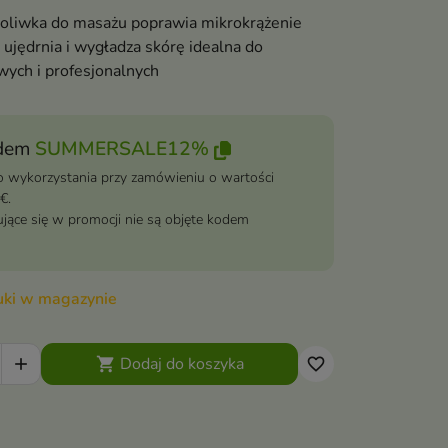
oliwka do masażu poprawia mikrokrążenie
t ujędrnia i wygładza skórę idealna do
ych i profesjonalnych
dem
SUMMERSALE12%
 wykorzystania przy zamówieniu o wartości
€.
jące się w promocji nie są objęte kodem
tuki w magazynie
Dodaj do koszyka


favorite_border