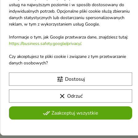
Do kąpieli: wlać 1–2 nakrętki do ciepłej wody i wymieszać.
usług na najwyższym poziomie i w sposób dostosowany do
Nie stosować bezpośrednio na twarz. Pod prysznic:
indywidualnych potrzeb. Opcjonalne pliki cookie służą zbieraniu
rozprowadzić na wilgotną skórę i spłukać. Unikać kontaktu
danych statystycznych lub dostarczaniu spersonalizowanych
reklam, w tym z wykorzystaniem usług Google.
z oczami.
SKŁAD (INCI)
Informacje o tym, jak Google przetwarza dane, znajdziesz tutaj:
https://business.safety.google/privacy/
.
Paraffinum Liquidum, C12-13 Pareth-3, Shea Butter Ethyl
Esters, Tocopheryl Acetate. Pełny, aktualny skład INCI
Czy akceptujesz te pliki cookie i związane z tym przetwarzanie
danych osobowych?
znajduje się zawsze na opakowaniu.
FAQ – NAJCZĘŚCIEJ ZADAWANE PYTANIA
tune
Dostosuj
✔ Czy produkt jest odpowiedni dla niemowląt?
clear
Odrzuć
Tak, olejek jest przeznaczony także dla niemowląt od 1.
dnia życia.
done_all
Zaakceptuj wszystkie
✔ Czy można stosować go codziennie?
Tak, olejek może być stosowany codziennie – zarówno do