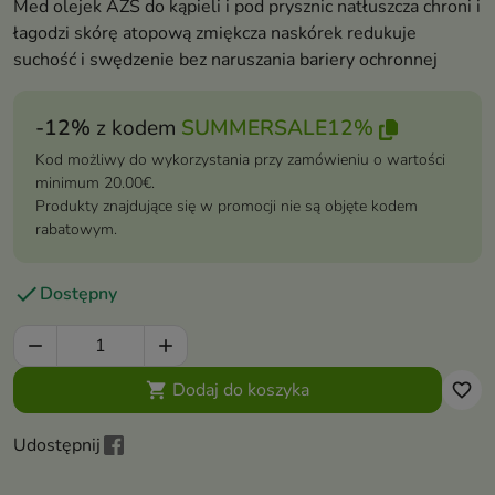
Med olejek AZS do kąpieli i pod prysznic natłuszcza chroni i
łagodzi skórę atopową zmiękcza naskórek redukuje
suchość i swędzenie bez naruszania bariery ochronnej
-12%
z kodem
SUMMERSALE12%
Kod możliwy do wykorzystania przy zamówieniu o wartości
minimum 20.00€.
Produkty znajdujące się w promocji nie są objęte kodem
rabatowym.

Dostępny


Dodaj do koszyka

favorite_border
Udostępnij