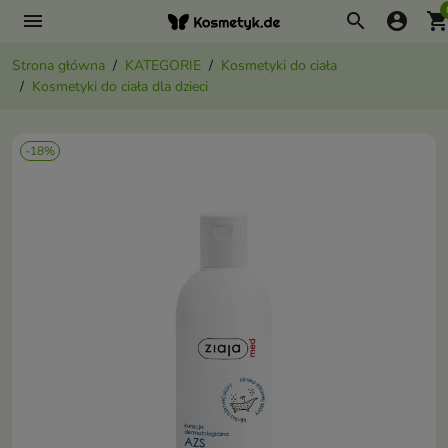
menu
search
account_circle
shopping_ca
Strona główna
KATEGORIE
Kosmetyki do ciała
Kosmetyki do ciała dla dzieci
-18%