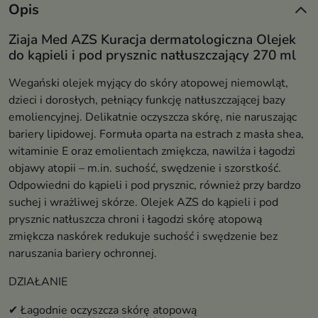
Opis
Ziaja Med AZS Kuracja dermatologiczna Olejek
do kąpieli i pod prysznic natłuszczający 270 ml
Wegański olejek myjący do skóry atopowej niemowląt,
dzieci i dorosłych, pełniący funkcję natłuszczającej bazy
emoliencyjnej. Delikatnie oczyszcza skórę, nie naruszając
bariery lipidowej. Formuła oparta na estrach z masła shea,
witaminie E oraz emolientach zmiękcza, nawilża i łagodzi
objawy atopii – m.in. suchość, swędzenie i szorstkość.
Odpowiedni do kąpieli i pod prysznic, również przy bardzo
suchej i wrażliwej skórze. Olejek AZS do kąpieli i pod
prysznic natłuszcza chroni i łagodzi skórę atopową
zmiękcza naskórek redukuje suchość i swędzenie bez
naruszania bariery ochronnej.
DZIAŁANIE
✔ Łagodnie oczyszcza skórę atopową