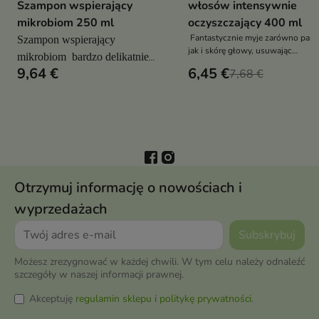
Szampon wspierający
włosów intensywnie
mikrobiom 250 ml
oczyszczający 400 ml
Fantastycznie myje zarówno pas
Szampon wspierający
jak i skórę głowy, usuwając
mikrobiom bardzo delikatnie
zanieczyszczenia
9,64 €
6,45 €
7,68 €
oczyszcza skórę głowy i włosy
Otrzymuj informację o nowościach i
wyprzedażach
Możesz zrezygnować w każdej chwili. W tym celu należy odnaleźć
szczegóły w naszej informacji prawnej.
Akceptuję
regulamin sklepu
i
politykę prywatności
.