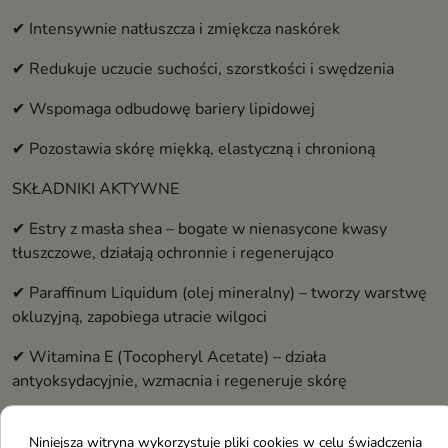
✔ Intensywnie natłuszcza i zmiękcza naskórek
✔ Redukuje uczucie suchości, szorstkości i swędzenia
✔ Wspomaga odbudowę bariery lipidowej
✔ Pozostawia skórę miękką, elastyczną i chronioną
SKŁADNIKI AKTYWNE
✔ Estry z masła shea – bogate w nienasycone kwasy
tłuszczowe, działają ochronnie i regenerująco
✔ Paraffinum Liquidum (olej mineralny) – tworzy warstwę
okluzyjną, zapobiega utracie wilgoci
✔ Witamina E (Tocopheryl Acetate) – działa
antyoksydacyjnie, wzmacnia i regeneruje skórę
SPOSÓB UŻYCIA
Niniejsza witryna wykorzystuje pliki cookies w celu świadczenia