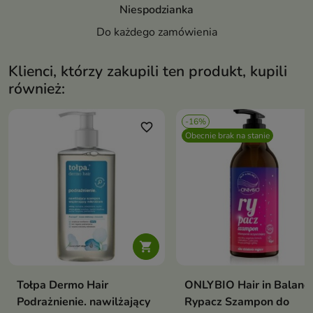
Niespodzianka
Do każdego zamówienia
Klienci, którzy zakupili ten produkt, kupili
również:
-16%
favorite_border
favori
Obecnie brak na stanie

Tołpa Dermo Hair
ONLYBIO Hair in Balanc
Podrażnienie. nawilżający
Rypacz Szampon do