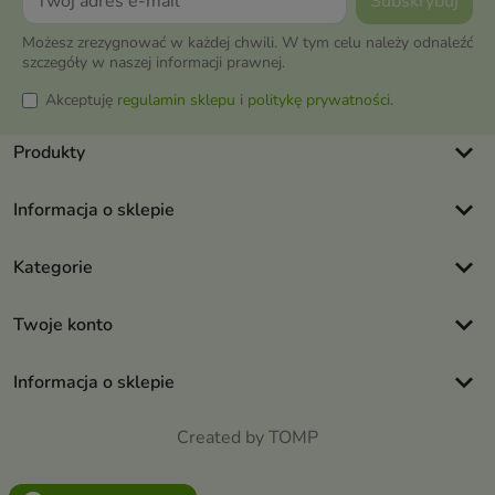
Możesz zrezygnować w każdej chwili. W tym celu należy odnaleźć
szczegóły w naszej informacji prawnej.
Akceptuję
regulamin sklepu
i
politykę prywatności
.
keyboard_arrow_down
Produkty
keyboard_arrow_down
Informacja o sklepie
keyboard_arrow_down
Kategorie
keyboard_arrow_down
Twoje konto
keyboard_arrow_down
Informacja o sklepie
Created by TOMP