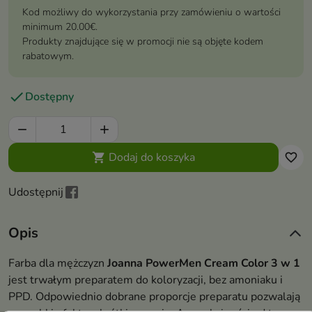
Kod możliwy do wykorzystania przy zamówieniu o wartości
minimum 20.00€.
Produkty znajdujące się w promocji nie są objęte kodem
rabatowym.

Dostępny


Dodaj do koszyka

favorite_border
Udostępnij
Opis
Farba dla mężczyzn
Joanna PowerMen Cream Color 3 w 1
jest trwałym preparatem do koloryzacji, bez amoniaku i
PPD. Odpowiednio dobrane proporcje preparatu pozwalają