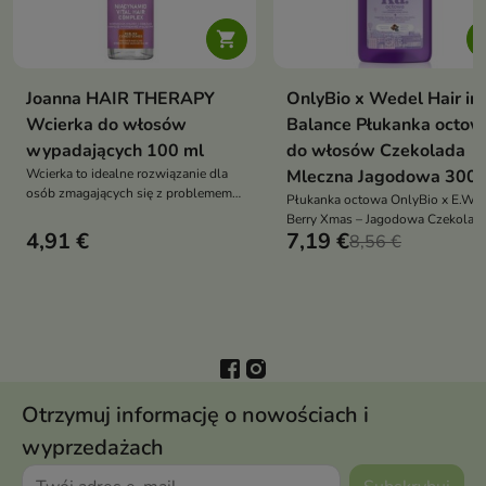

Joanna HAIR THERAPY
OnlyBio x Wedel Hair in
Wcierka do włosów
Balance Płukanka octow
wypadających 100 ml
do włosów Czekolada
Wcierka to idealne rozwiązanie dla
Mleczna Jagodowa 300 
osób zmagających się z problemem
Płukanka octowa OnlyBio x E.We
osłabionych i wypadających włosów
Berry Xmas – Jagodowa Czekolad
4,91 €
7,19 €
Mleczna to gładkość, blask i
8,56 €
domknięcie łuski włosów w słodk
świątecznym zapachu jagód i
czekolady
Otrzymuj informację o nowościach i
wyprzedażach