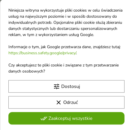
na szybki efekt, w krótkim czasie. A w zależności od tego,
jak długo mieszanka pozostaje na włosach, otrzymujemy
Niniejsza witryna wykorzystuje pliki cookies w celu świadczenia
inny rodzaj krycia siwizny. Po 5 minutach uzyskuje się
usług na najwyższym poziomie i w sposób dostosowany do
około 10% pokrycia siwych włosów. Po 10 minutach
indywidualnych potrzeb. Opcjonalne pliki cookie służą zbieraniu
uzyskuje się około 50% pokrycia siwych włosów. Po 15
danych statystycznych lub dostarczaniu spersonalizowanych
reklam, w tym z wykorzystaniem usług Google.
minutach uzyskuje się do 100 % pokrycia siwych włosów.
Efekt może być bardzo naturalny lub spektakularny, w
Informacje o tym, jak Google przetwarza dane, znajdziesz tutaj:
zależności od potrzeby i intencji mężczyzny.
https://business.safety.google/privacy/
.
Szczegóły produktu
Czy akceptujesz te pliki cookie i związane z tym przetwarzanie
danych osobowych?
tune
Dostosuj
Darmowa dostawa
clear
Przy spełnieniu warunków promocji
Odrzuć
done_all
Zaakceptuj wszystkie