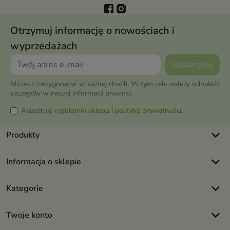
Otrzymuj informację o nowościach i
wyprzedażach
Możesz zrezygnować w każdej chwili. W tym celu należy odnaleźć
szczegóły w naszej informacji prawnej.
Akceptuję
regulamin sklepu
i
politykę prywatności
.
keyboard_arrow_down
Produkty
keyboard_arrow_down
Informacja o sklepie
keyboard_arrow_down
Kategorie
keyboard_arrow_down
Twoje konto