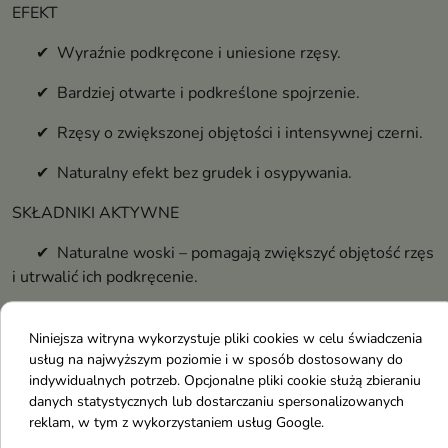
EFEKT
✔ Wyraźnie podkręcone i uniesione rzęsy.
✔ Bardziej otwarte i podkreślone spojrzenie.
✔ Rzęsy o zwiększonej objętości i intensywnej czerni.
✔ Naturalny efekt bez grudek i osypywania.
SKŁADNIKI AKTYWNE
✔ Naturalne woski – pomagają zwiększyć objętość rzęs
i utrwalić ich podkręcenie.
✔ Polimery modelujące – odpowiadają za trwałość
Niniejsza witryna wykorzystuje pliki cookies w celu świadczenia
makijażu i elastyczność formuły.
usług na najwyższym poziomie i w sposób dostosowany do
✔ Intensywne pigmenty – zapewniają głęboki, czarny
indywidualnych potrzeb. Opcjonalne pliki cookie służą zbieraniu
danych statystycznych lub dostarczaniu spersonalizowanych
kolor.
reklam, w tym z wykorzystaniem usług Google.
✔ Składniki pielęgnujące – wspierają ochronę i dobrą