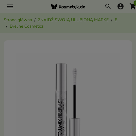
menu
search
account_circle
shopping_ca
Strona główna
ZNAJDŹ SWOJĄ ULUBIONĄ MARKĘ
E
Eveline Cosmetics