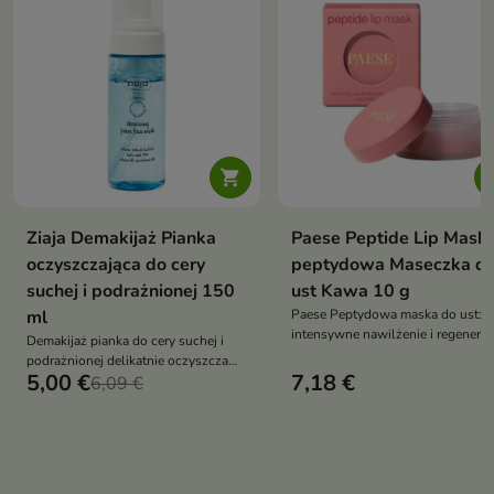

Ziaja Demakijaż Pianka
Paese Peptide Lip Mask
oczyszczająca do cery
peptydowa Maseczka d
suchej i podrażnionej 150
ust Kawa 10 g
ml
Paese Peptydowa maska do ust:
intensywne nawilżenie i regenerac
Demakijaż pianka do cery suchej i
subtelny kolor. Peptydy, olej z mal
podrażnionej delikatnie oczyszcza
jojoba, awokado, wit. C+E — miękk
5,00 €
7,18 €
skórę nawilża łagodzi podrażnienia i
6,09 €
gładkie, pełne blasku usta
wzmacnia barierę ochronną naskórka