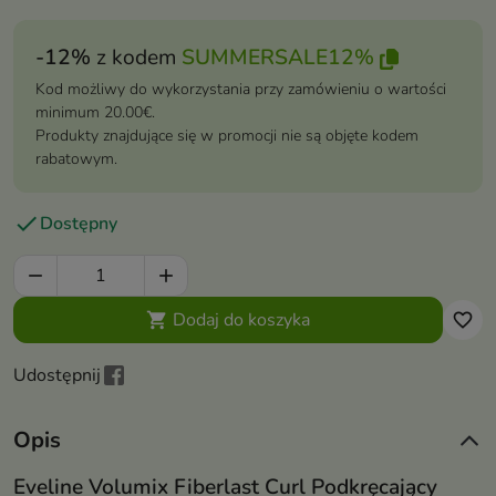
-12%
z kodem
SUMMERSALE12%
Kod możliwy do wykorzystania przy zamówieniu o wartości
minimum 20.00€.
Produkty znajdujące się w promocji nie są objęte kodem
rabatowym.

Dostępny


Dodaj do koszyka

favorite_border
Udostępnij
Opis
Eveline Volumix Fiberlast Curl Podkręcający